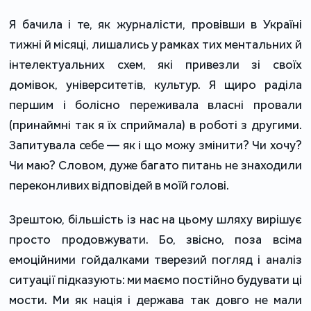
Я бачила і те, як журналісти, провівши в Україні
тижні й місяці, лишались у рамках тих ментальних й
інтелектуальних схем, які привезли зі своїх
домівок, університетів, культур. Я щиро раділа
першим і болісно переживала власні провали
(принаймні так я їх сприймала) в роботі з другими.
Запитувала себе — як і що можу змінити? Чи хочу?
Чи маю? Словом, дуже багато питань не знаходили
переконливих відповідей в моїй голові.
Зрештою, більшість із нас на цьому шляху вирішує
просто продовжувати. Бо, звісно, поза всіма
емоційними гойдалками тверезий погляд і аналіз
ситуації підказують: ми маємо постійно будувати ці
мости. Ми як нація і держава так довго не мали