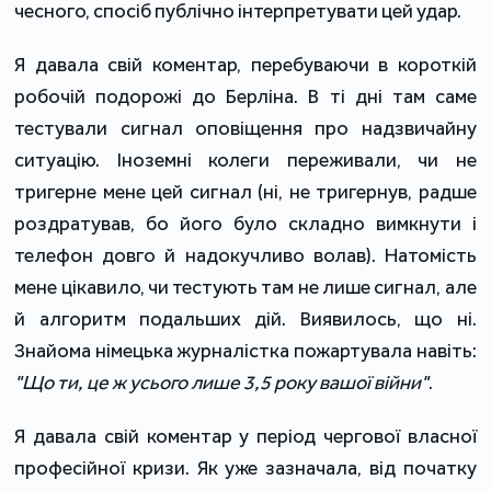
чесного, спосіб публічно інтерпретувати цей удар.
Я давала свій коментар, перебуваючи в короткій
робочій подорожі до Берліна. В ті дні там саме
тестували сигнал оповіщення про надзвичайну
ситуацію. Іноземні колеги переживали, чи не
тригерне мене цей сигнал (ні, не тригернув, радше
роздратував, бо його було складно вимкнути і
телефон довго й надокучливо волав). Натомість
мене цікавило, чи тестують там не лише сигнал, але
й алгоритм подальших дій. Виявилось, що ні.
Знайома німецька журналістка пожартувала навіть:
"Що ти, це ж усього лише 3,5 року вашої війни"
.
Я давала свій коментар у період чергової власної
професійної кризи. Як уже зазначала, від початку