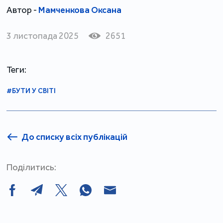
Автор -
Мамченкова Оксана
3 листопада 2025
2651
Теги:
#БУТИ У СВІТІ
До списку всіх публікацій
Поділитись: