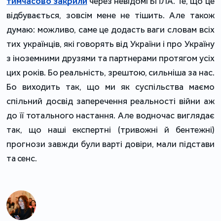
тимчасово закрили
через невідомі БПЛА. Те, що це
відбувається, зовсім мене не тішить. Але також
думаю: можливо, саме це додасть ваги словам всіх
тих українців, які говорять від України і про Україну
з іноземними друзями та партнерами протягом усіх
цих років. Бо реальність, зрештою, сильніша за нас.
Бо виходить так, що ми як суспільства маємо
спільний досвід заперечення реальності війни аж
до її тотального настання. Але водночас виглядає
так, що наші експертні (тривожні й бентежні)
прогнози завжди були варті довіри, мали підстави
та сенс.