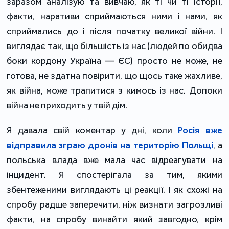
заразом аналізую та вивчаю, як ті чи ті історії,
факти, наративи сприймаються ними і нами, як
сприймались до і після початку великої війни. І
виглядає так, що більшість із нас (людей по обидва
боки кордону Україна — ЄС) просто не може, не
готова, не здатна повірити, що щось таке жахливе,
як війна, може трапитися з кимось із нас. Допоки
війна не приходить у твій дім.
Я давала свій коментар у дні, коли
Росія вже
відправила зграю дронів на територію Польщі
, а
польська влада вже мала час відреагувати на
інцидент. Я спостерігала за тим, якими
збентеженими виглядають ці реакції. І як схожі на
спробу радше заперечити, ніж визнати загрозливі
факти, на спробу винайти який завгодно, крім