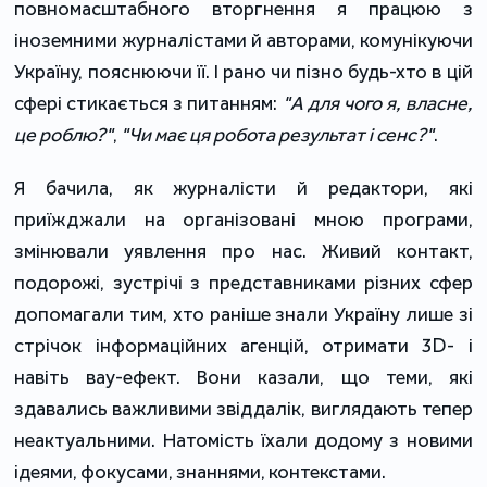
повномасштабного вторгнення я працюю з
іноземними журналістами й авторами, комунікуючи
Україну, пояснюючи її. І рано чи пізно будь-хто в цій
сфері стикається з питанням:
"А для чого я, власне,
це роблю?"
,
"Чи має ця робота результат і сенс?"
.
Я бачила, як журналісти й редактори, які
приїжджали на організовані мною програми,
змінювали уявлення про нас. Живий контакт,
подорожі, зустрічі з представниками різних сфер
допомагали тим, хто раніше знали Україну лише зі
стрічок інформаційних агенцій, отримати 3D- і
навіть вау-ефект. Вони казали, що теми, які
здавались важливими звіддалік, виглядають тепер
неактуальними. Натомість їхали додому з новими
ідеями, фокусами, знаннями, контекстами.