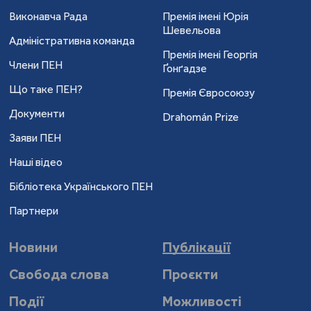
Виконавча Рада
Премія імені Юрія
Шевельова
Адміністративна команда
Премія імені Георгія
Члени ПЕН
Ґонґадзе
Що таке ПЕН?
Премія Євросоюзу
Документи
Drahomán Prize
Заяви ПЕН
Наші відео
Бібліотека Українського ПЕН
Партнери
Новини
Публікації
Свобода слова
Проєкти
Події
Можливості