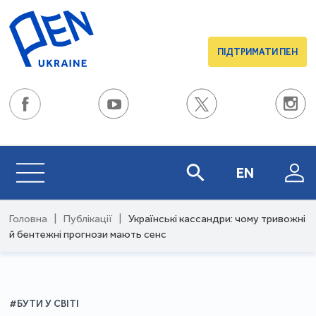
ПІДТРИМАТИ ПЕН
EN
Головна
|
Публікації
|
Українські кассандри: чому тривожні
й бентежні прогнози мають сенс
#БУТИ У СВІТІ