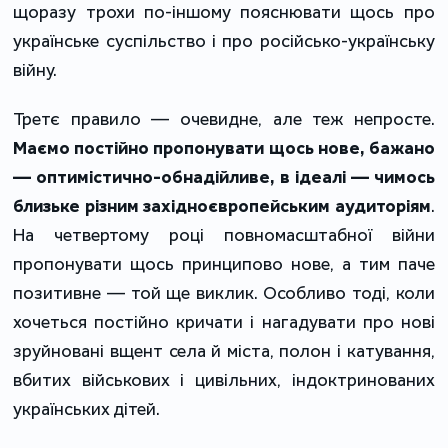
щоразу трохи по-іншому пояснювати щось про
українське суспільство і про російсько-українську
війну.
Третє правило — очевидне, але теж непросте.
Маємо постійно пропонувати щось нове, бажано
— оптимістично-обнадійливе, в ідеалі — чимось
близьке різним західноєвропейським аудиторіям
.
На четвертому році повномасштабної війни
пропонувати щось принципово нове, а тим паче
позитивне — той ще виклик. Особливо тоді, коли
хочеться постійно кричати і нагадувати про нові
зруйновані вщент села й міста, полон і катування,
вбитих військових і цивільних, індоктринованих
українських дітей.