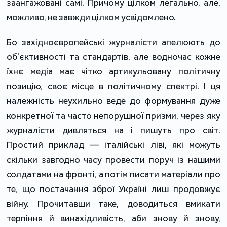
заангажовані самі. Причому цілком легально, але,
можливо, не завжди цілком усвідомлено.
Бо західноєвропейські журналісти апелюють до
об'єктивності та стандартів, але водночас кожне
їхнє медіа має чітко артикульовану політичну
позицію, своє місце в політичному спектрі. І ця
належність неухильно веде до формування дуже
конкретної та часто непорушної призми, через яку
журналісти дивляться на і пишуть про світ.
Простий приклад — італійські ліві, які можуть
скільки завгодно часу провести поруч із нашими
солдатами на фронті, а потім писати матеріали про
те, що постачання зброї Україні лиш продовжує
війну. Прочитавши таке, доводиться вмикати
терпіння й винахідливість, аби знову й знову,