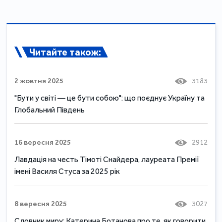
Читайте також:
2 жовтня 2025
3183
"Бути у світі — це бути собою": що поєднує Україну та
Глобальний Південь
16 вересня 2025
2912
Лавдація на честь Тімоті Снайдера, лауреата Премії
імені Василя Стуса за 2025 рік
8 вересня 2025
3027
Словник миру: Катерина Ботанова про те, як говорити