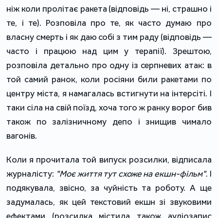
ніж коли пролітає ракета (відповідь — ні, страшно і
те, і те). Розповіла про те, як часто думаю про
власну смерть і як даю собі з тим раду (відповідь —
часто і працюю над цим у терапії). Зрештою,
розповіла детально про одну із серпневих атак: в
той самий ранок, коли росіяни били ракетами по
центру міста, я намагалась встигнути на інтерсіті. І
таки сіла на свій поїзд, хоча того ж ранку ворог бив
також по залізничному депо і знищив чимало
вагонів.
Коли я прочитала той випуск розсилки, відписала
журналісту:
"Моє життя тут схоже на екшн-фільм"
. І
подякувала, звісно, за чуйність та роботу. А ще
задумалась, як цей текстовий екшн зі звуковими
ефектами (розсилка містила також аудіозапис