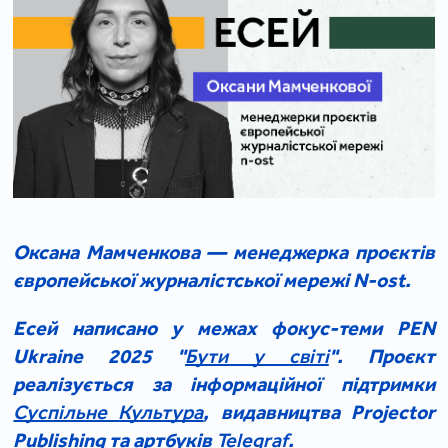
Оксана Мамченкова — менеджерка проєктів
європейської журналістської мережі N-ost.
Есей написано у межах фокус-теми PEN
Ukraine 2025 "
Бути у світі
". Проєкт
реалізується за інформаційної підтримки
Суспільне Культура
, видавництва Projector
Publishing та артбуків
Telegraf
.