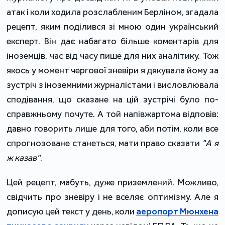
атак і коли ходила розслабленим Берліном, згадала
рецепт, яким поділився зі мною один український
експерт. Він дає набагато більше коментарів для
іноземців, час від часу пише для них аналітику. Тож
якось у момент чергової зневіри я дякувала йому за
зустріч з іноземними журналістами і висловлювала
сподівання, що сказане на цій зустрічі було по-
справжньому почуте. А той напівжартома відповів:
давно говорить лише для того, аби потім, коли все
спрогнозоване станеться, мати право сказати
"А я
ж казав"
.
Цей рецепт, мабуть, дуже приземлений. Можливо,
свідчить про зневіру і не вселяє оптимізму. Але я
дописую цей текст у день, коли
аеропорт Мюнхена