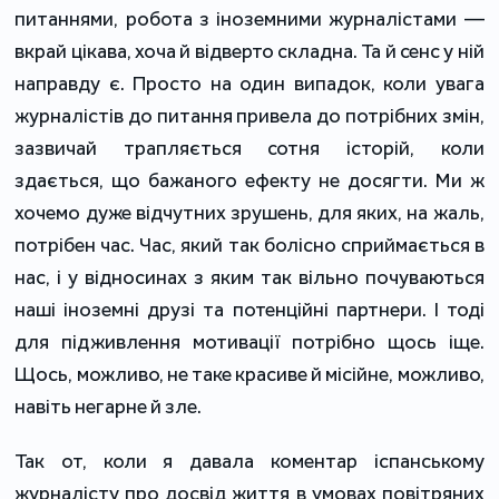
питаннями, робота з іноземними журналістами —
вкрай цікава, хоча й відверто складна. Та й сенс у ній
направду є. Просто на один випадок, коли увага
журналістів до питання привела до потрібних змін,
зазвичай трапляється сотня історій, коли
здається, що бажаного ефекту не досягти. Ми ж
хочемо дуже відчутних зрушень, для яких, на жаль,
потрібен час. Час, який так болісно сприймається в
нас, і у відносинах з яким так вільно почуваються
наші іноземні друзі та потенційні партнери. І тоді
для підживлення мотивації потрібно щось іще.
Щось, можливо, не таке красиве й місійне, можливо,
навіть негарне й зле.
Так от, коли я давала коментар іспанському
журналісту про досвід життя в умовах повітряних