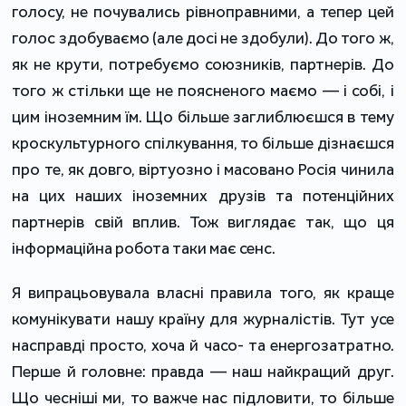
голосу, не почувались рівноправними, а тепер цей
голос здобуваємо (але досі не здобули). До того ж,
як не крути, потребуємо союзників, партнерів. До
того ж стільки ще не поясненого маємо — і собі, і
цим іноземним їм. Що більше заглиблюєшся в тему
кроскультурного спілкування, то більше дізнаєшся
про те, як довго, віртуозно і масовано Росія чинила
на цих наших іноземних друзів та потенційних
партнерів свій вплив. Тож виглядає так, що ця
інформаційна робота таки має сенс.
Я випрацьовувала власні правила того, як краще
комунікувати нашу країну для журналістів. Тут усе
насправді просто, хоча й часо- та енергозатратно.
Перше й головне: правда — наш найкращий друг.
Що чесніші ми, то важче нас підловити, то більше