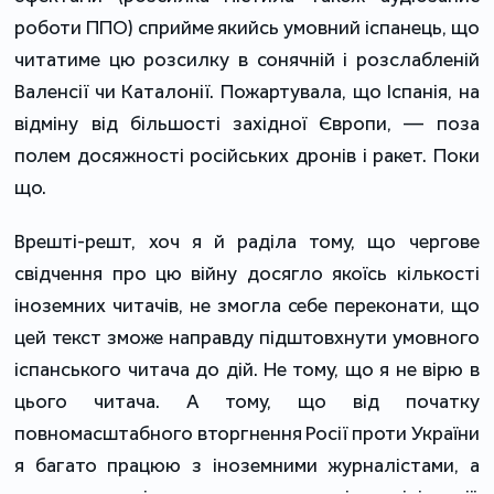
роботи ППО) сприйме якийсь умовний іспанець, що
читатиме цю розсилку в сонячній і розслабленій
Валенсії чи Каталонії. Пожартувала, що Іспанія, на
відміну від більшості західної Європи, — поза
полем досяжності російських дронів і ракет. Поки
що.
Врешті-решт, хоч я й раділа тому, що чергове
свідчення про цю війну досягло якоїсь кількості
іноземних читачів, не змогла себе переконати, що
цей текст зможе направду підштовхнути умовного
іспанського читача до дій. Не тому, що я не вірю в
цього читача. А тому, що від початку
повномасштабного вторгнення Росії проти України
я багато працюю з іноземними журналістами, а