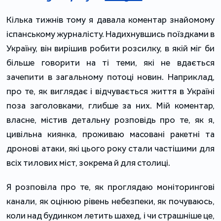
Кілька тижнів тому я давала коментар знайомому
іспанському журналісту. Надихнувшись поїздками в
Україну, він вирішив робити розсилку, в якій міг би
більше говорити на ті теми, які не вдається
зачепити в загальному потоці новин. Наприклад,
про те, як виглядає і відчувається життя в Україні
поза заголовками, глибше за них. Мій коментар,
власне, містив детальну розповідь про те, як я,
цивільна киянка, проживаю масовані ракетні та
дронові атаки, які цього року стали частішими для
всіх тилових міст, зокрема й для столиці.
Я розповіла про те, як проглядаю моніторингові
канали, як оцінюю рівень небезпеки, як почуваюсь,
коли над будинком летить шахед, і чи страшніше це,