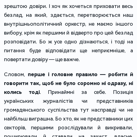
зрештою довіри. І хоч як хочеться приховати весь
безлад, на який, здається, перетворюється наш
внутрішньополітичний оркестр, не маємо іншого
вибору, крім як першими й відверто про цей безлад
розповідати. Бо ж усе одно дізнаються, і тоді на
питання буде відповідати ще неприємніше, а
повертати довіру — ще важче.
Словом,
перше і головне правило — робити й
говорити так, щоб не було соромно ні одразу, ні
колись тоді
. Принаймні за себе. Позиція
українських журналістів чи представників
громадянського суспільства тут насправді чи не
найбільш виграшна. Бо хто, як не представники цих
секторів, першими розслідували й викривали,
поширювали й ставали на захист, власне,