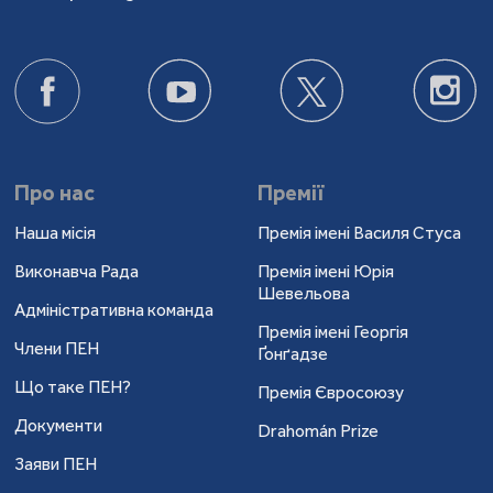
Про нас
Премії
Наша місія
Премія імені Василя Стуса
Виконавча Рада
Премія імені Юрія
Шевельова
Адміністративна команда
Премія імені Георгія
Члени ПЕН
Ґонґадзе
Що таке ПЕН?
Премія Євросоюзу
Документи
Drahomán Prize
Заяви ПЕН