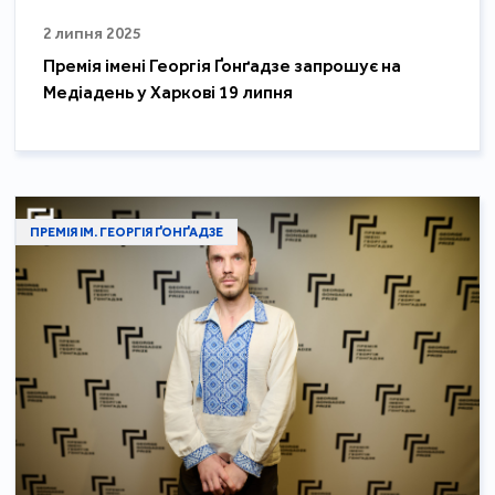
2 липня 2025
Премія імені Георгія Ґонґадзе запрошує на
Медіадень у Харкові 19 липня
ПРЕМІЯ ІМ. ГЕОРГІЯ ҐОНҐАДЗЕ