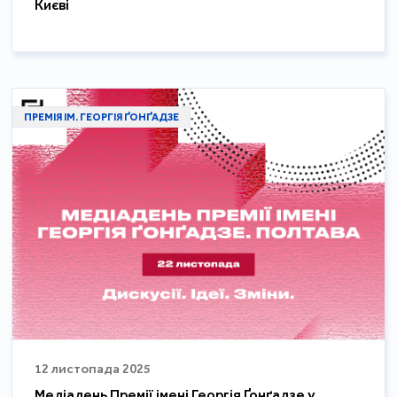
Києві
ПРЕМІЯ ІМ. ГЕОРГІЯ ҐОНҐАДЗЕ
12 листопада 2025
Медіадень Премії імені Георгія Ґонґадзе у