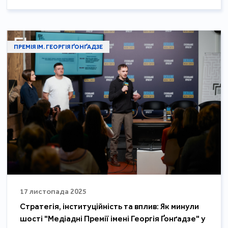
ПРЕМІЯ ІМ. ГЕОРГІЯ ҐОНҐАДЗЕ
17 листопада 2025
Стратегія, інституційність та вплив: Як минули
шості "Медіадні Премії імені Георгія Ґонґадзе" у