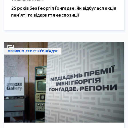
25 років без Георгія Ґонґадзе. Як відбулася акція
пам’яті та відкриття експозиції
ПРЕМІЯ ІМ. ГЕОРГІЯ ҐОНҐАДЗЕ