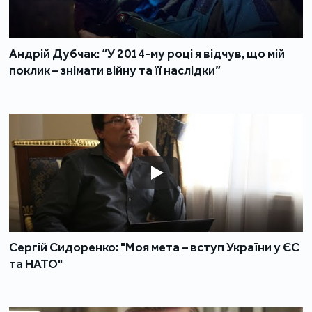
Андрій Дубчак: “У 2014-му році я відчув, що мій
поклик – знімати війну та її наслідки”
Сергій Сидоренко: "Моя мета – вступ України у ЄС
та НАТО"