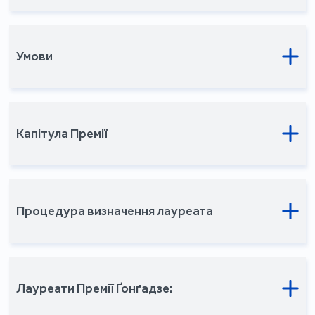
Умови
Капітула Премії
Процедура визначення лауреата
Лауреати Премії Ґонґадзе: