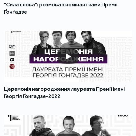
"Сила слова": розмова з номінантками Премії
Ґонґадзе
Церемонія нагородження лауреата Премії імені
Георгія Ґонґадзе-2022