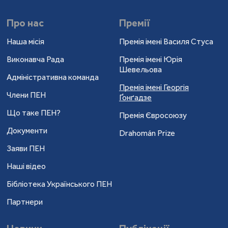
Про нас
Премії
Наша місія
Премія імені Василя Стуса
Виконавча Рада
Премія імені Юрія
Шевельова
Адміністративна команда
Премія імені Георгія
Члени ПЕН
Ґонґадзе
Що таке ПЕН?
Премія Євросоюзу
Документи
Drahomán Prize
Заяви ПЕН
Наші відео
Бібліотека Українського ПЕН
Партнери