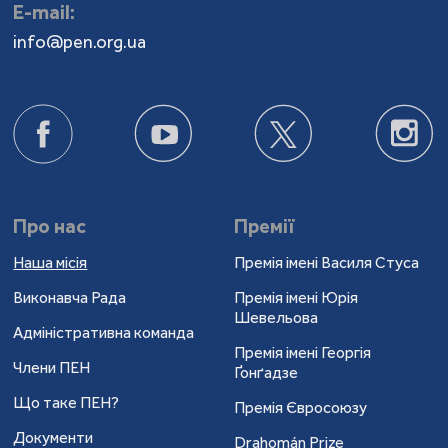
Е-mail:
info@pen.org.ua
Про нас
Премії
Наша місія
Премія імені Василя Стуса
Виконавча Рада
Премія імені Юрія
Шевельова
Адміністративна команда
Премія імені Георгія
Члени ПЕН
Ґонґадзе
Що таке ПЕН?
Премія Євросоюзу
Документи
Drahomán Prize