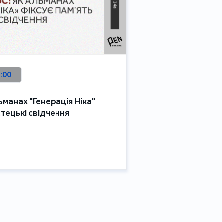
9:00
ьманах "Генерація Ніка"
стецькі свідчення