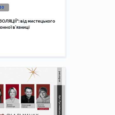
30
ІЗОЛЯЦІЇ": від мистецького
онної вʼязниці