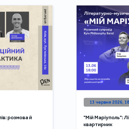
13 червня 2026, 1
ів: розмова й
"Мій Маріуполь": 
квартирник