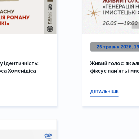
26 травня 2026, 1
у ідентичність:
Живий голос: як ал
са Хоменідіса
фіксує памʼять і ми
ДЕТАЛЬНІШЕ