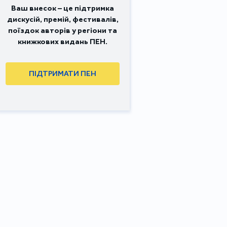
Ваш внесок – це підтримка
дискусій, премій, фестивалів,
поїздок авторів у регіони та
книжкових видань ПЕН.
ПІДТРИМАТИ ПЕН