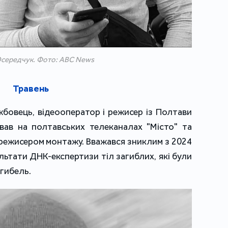
середчук. Фото: ABC News
Травень
жбовець, відеооператор і режисер із Полтави
вав на полтавських телеканалах "Місто" та
 режисером монтажу. Вважався зниклим з 2024
льтати ДНК-експертизи тіл загиблих, які були
агибель.