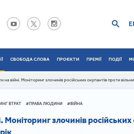
E
ІЇ
СВОБОДА СЛОВА
ПРОЄКТИ
ПРЕМІЇ
ПОДІЇ
М
и на війні. Моніторинг злочинів російських окупантів проти вільних
ИНГ ВТРАТ
#ПРАВА ЛЮДИНИ
#ВІЙНА
і. Моніторинг злочинів російських
 рік