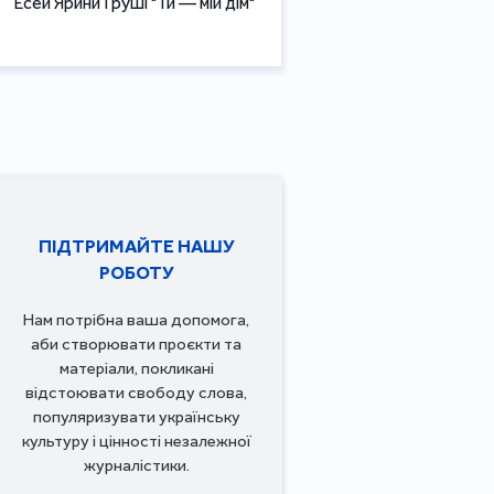
Есей Ярини Груші "Ти — мій дім"
ПІДТРИМАЙТЕ НАШУ
РОБОТУ
Нам потрібна ваша допомога,
аби створювати проєкти та
матеріали, покликані
відстоювати свободу слова,
популяризувати українську
культуру і цінності незалежної
журналістики.