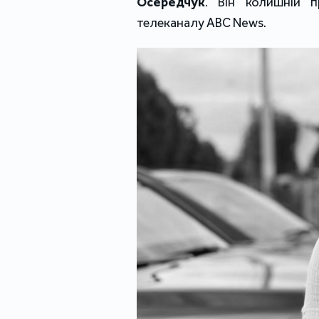
Осередчук
. Він колишній п
телеканалу ABC News.