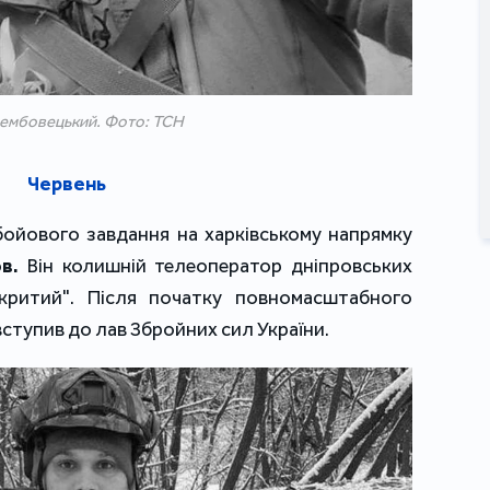
рембовецький. Фото: ТСН
Червень
бойового завдання на харківському напрямку
в.
Він колишній телеоператор дніпровських
дкритий". Після початку повномасштабного
вступив до лав Збройних сил України.