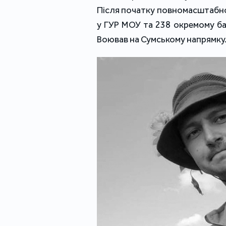
Після початку повномасштабно
у ГУР МОУ та 238 окремому ба
Воював на Сумському напрямку