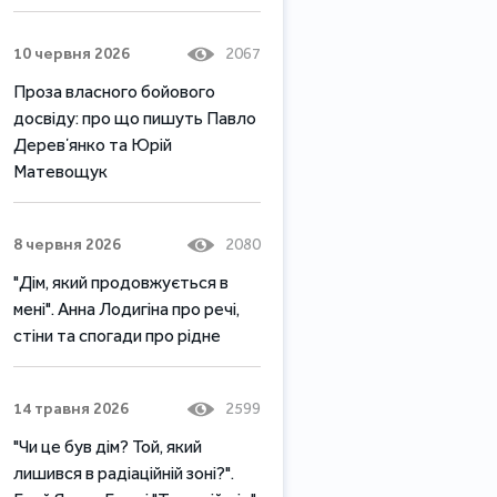
10 червня 2026
2067
Проза власного бойового
досвіду: про що пишуть Павло
Деревʼянко та Юрій
Матевощук
8 червня 2026
2080
"Дім, який продовжується в
мені". Анна Лодигіна про речі,
стіни та спогади про рідне
14 травня 2026
2599
"Чи це був дім? Той, який
лишився в радіаційній зоні?".