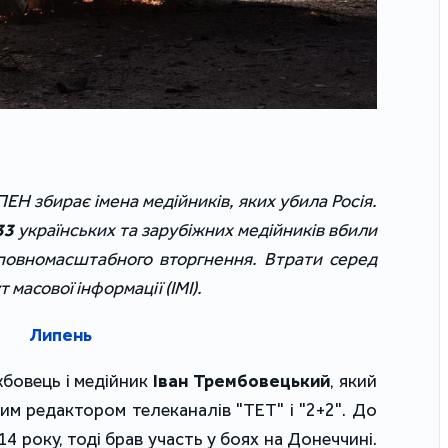
ПЕН збирає імена медійників, яких убила Росія.
33
українських та зарубіжних медійників вбили
 повномасштабного вторгнення. Втрати серед
 масової інформації (ІМІ).
Липень
жбовець і медійник
Іван Трембовецький
, який
м редактором телеканалів "ТЕТ" і "2+2". До
4 року, тоді брав участь у боях на Донеччині.