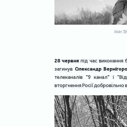
Іван Т
28 червня
під час виконання 
загинув
Олександр Вернігоро
телеканалів "9 канал" і "Ві
вторгнення Росії добровільно 