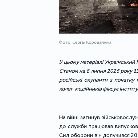
Фото: Сергій Коровайний
У цьому матеріалі Український 
Станом на 8 липня 2026 року
1
російські окупанти з початку
колег-медійників фіксує Інститут
На війні загинув військовослу
до служби працював випускови
Сил оборони він долучився 201