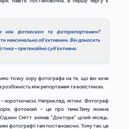
афія, навіть постановочна, в першу чергу є
я між фотоесеєм та фоторепортажем?
ти максимально об’єктивним. Він доносить
еїстика – претензійно суб’єктивна.
имо точку зору фотографа на те, що він хоче
а розбіжність між репортажем та есеїстикою.
ї – короткочасні. Наприклад, мітинг. Фотограф
торія, фотоесей – це про теми.Тему можна
Юджин Смітт знімав "Доктора" цілий місяць,
 деякі фотографії там постановочні. Тому так: це