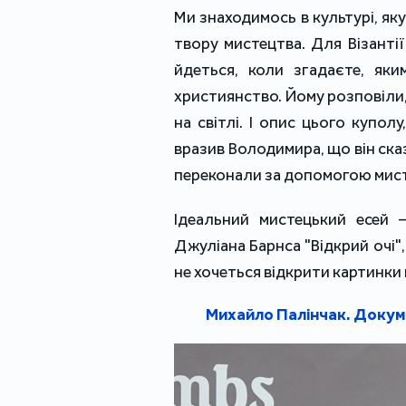
Ми знаходимось в культурі, яку 
твору мистецтва. Для Візантії
йдеться, коли згадаєте, як
християнство. Йому розповіли, 
на світлі. І опис цього купол
вразив Володимира, що він сказа
переконали за допомогою мис
Ідеальний мистецький есей 
Джуліана Барнса "Відкрий очі", 
не хочеться відкрити картинки в 
Михайло Палінчак. Докуме