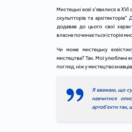
Мистецькі есеї з’явилися в XVI
скульпторів та архітекторів" 
додавав до цього свої характ
власне починається історія ми
Чи може мистецьку есеїсти
мистецтва? Так. Мої улюблені ес
погляд, ніж у мистецтвознавців
Я вважаю, що су
навчитися опис
артоб’єкти так, 