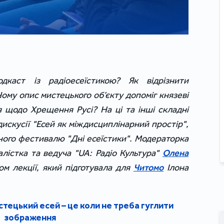
каст із радіоесеїстикою? Як відрізнити
му опис мистецького об’єкту допоміг князеві
 щодо Хрещення Русі? На ці та інші складні
дискусії "Есей як міждисциплінарний простір",
ного фестивалю "Дні есеїстики". Модераторка
лістка та ведуча "UA: Радіо Культура"
Олена
ом лекції, який підготувала для
Читомо
Ілона
ецький есей – це коли не треба гуглити
зображення