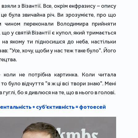
взяли з Візантії. Все, окрім екфразису – опису
 це була звичайна річ. Ви зрозумієте, про що
им чином переконали Володимира прийняти
що у святій Візантії є купол, який тримається
у, на якому ти підносишся до неба, настільки
в: "Усе, хочу, щоби у нас теж таке було". Його
тецтва.
– коли не потрібна картинка. Коли читала
то було відчуття "я ж ці всі твори знаю". Мені
гуглі, бо я дивлюся на те, що в нього в голові.
нтальність + суб’єктивність = фотоесей