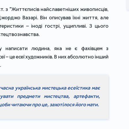
 ст. з "Життєписів найславетніших живописців,
Джорджо Вазарі. Він описував їхні життя, але
еристики – іноді гострі, ущипливі. З цього
стецтвознавства.
ку написати людина, яка не є фахівцем з
еї – це есеї художників. В них абсолютно інший
.
часна українська мистецька есеїстика має
увати предмети мистецтва, артефакти,
щоби читаючи про це, захотілося його мати.