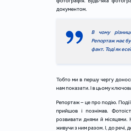
фотографія. Будь-яка фотогр
документом.
В чому різниц
Репортаж має бу
факт. Тоді як ес
Тобто ми в першу чергу донос
нам показати. І в цьому ключов
Репортаж – це про подію. Поді
прийшов і познімав. Фотоіс
розвивати днями й місяцями. 
живучи з ним разом. І, до речі,