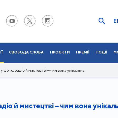
E
ІЇ
СВОБОДА СЛОВА
ПРОЄКТИ
ПРЕМІЇ
ПОДІЇ
М
 у фото, радіо й мистецтві – чим вона унікальна
адіо й мистецтві – чим вона унікал