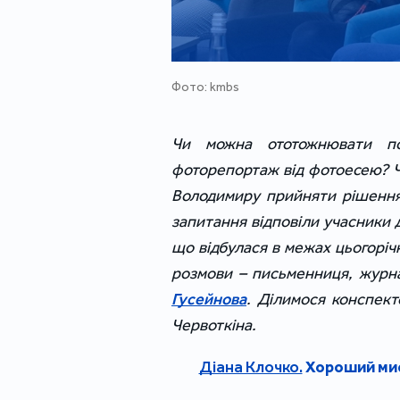
Фото: kmbs
Чи можна ототожнювати под
фоторепортаж від фотоесею? Чо
Володимиру прийняти рішення
запитання відповіли учасники 
що відбулася в межах цьогоріч
розмови – письменниця, журна
Гусейнова
. Ділимося конспект
Червоткіна.
Діана Клочко.
Хороший мист