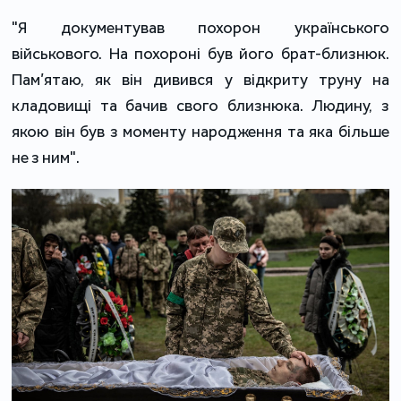
"Я документував похорон українського
військового. На похороні був його брат-близнюк.
Пам’ятаю, як він дивився у відкриту труну на
кладовищі та бачив свого близнюка. Людину, з
якою він був з моменту народження та яка більше
не з ним".