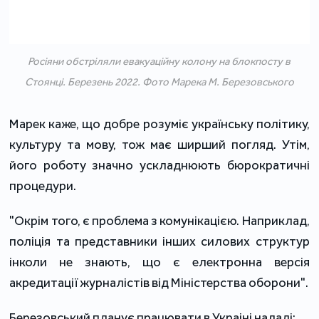
Росіяни обстріляли евакуаційну колону на блокпосту в
Стоянці. Березень 2022. Фото Марека М. Березовського
Марек каже, що добре розуміє українську політику,
культуру та мову, тож має ширший погляд. Утім,
його роботу значно ускладнюють бюрократичні
процедури.
"Окрім того, є проблема з комунікацією. Наприклад,
поліція та представники інших силових структур
інколи не знають, що є електронна версія
акредитації журналістів від Міністерства оборони".
Березовський планує працювати в Украіні надалі: