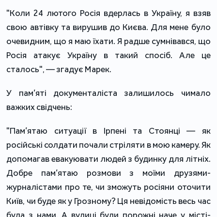
"Коли 24 лютого Росія вдерлась в Україну, я взяв
свою автівку та вирушив до Києва. Для мене було
очевидним, що я маю їхати. Я радше сумнівався, що
Росія атакує Україну в такий спосіб. Але це
сталось", — згадує Марек.
У пам’яті документаліста залишилось чимало
важких свідчень:
"Пам’ятаю ситуації в Ірпені та Стоянці — як
російські солдати почали стріляти в мою камеру. Як
допомагав евакуювати людей з будинку для літніх.
Добре пам’ятаю розмови з моїми друзями-
журналістами про те, чи зможуть росіяни оточити
Київ, чи буде як у Грозному? Ця невідомість весь час
була з нами. А вулиці були порожні наче у місті-