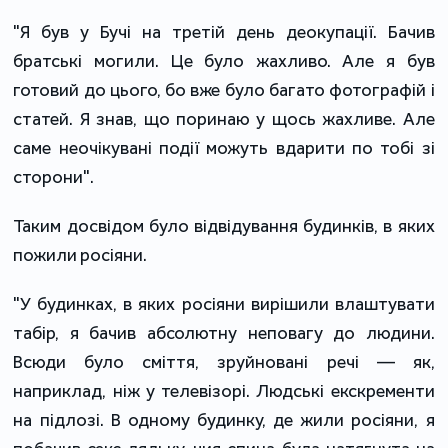
"Я був у Бучі на третій день деокупації. Бачив
братські могили. Це було жахливо. Але я був
готовий до цього, бо вже було багато фотографій і
статей. Я знав, що поринаю у щось жахливе. Але
саме неочікувані події можуть вдарити по тобі зі
сторони".
Таким досвідом було відвідування будинків, в яких
пожили росіяни.
"У будинках, в яких росіяни вирішили влаштувати
табір, я бачив абсолютну неповагу до людини.
Всюди було сміття, зруйновані речі — як,
наприклад, ніж у телевізорі. Людські екскременти
на підлозі. В одному будинку, де жили росіяни, я