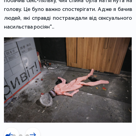
побачив секс-ляльку, чия спина була натягнута на
голову. Це було важко спостерігати. Адже я бачив
людей, які справді постраждали від сексуального
насильства росіян"..