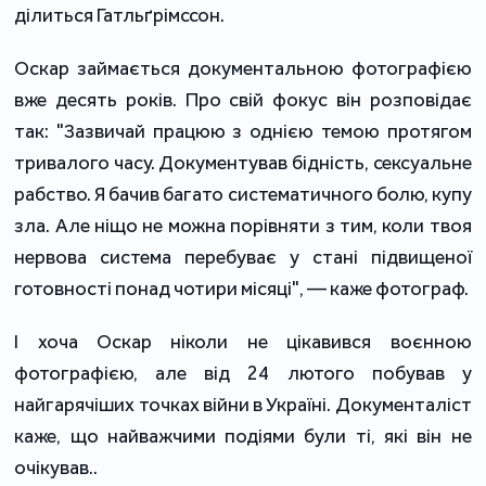
ділиться Гатльґрімссон.
Оскар займається документальною фотографією
вже десять років. Про свій фокус він розповідає
так: "Зазвичай працюю з однією темою протягом
тривалого часу. Документував бідність, сексуальне
рабство. Я бачив багато систематичного болю, купу
зла. Але ніщо не можна порівняти з тим, коли твоя
нервова система перебуває у стані підвищеної
готовності понад чотири місяці", — каже фотограф.
І хоча Оскар ніколи не цікавився воєнною
фотографією, але від 24 лютого побував у
найгарячіших точках війни в Україні. Документаліст
каже, що найважчими подіями були ті, які він не
очікував..