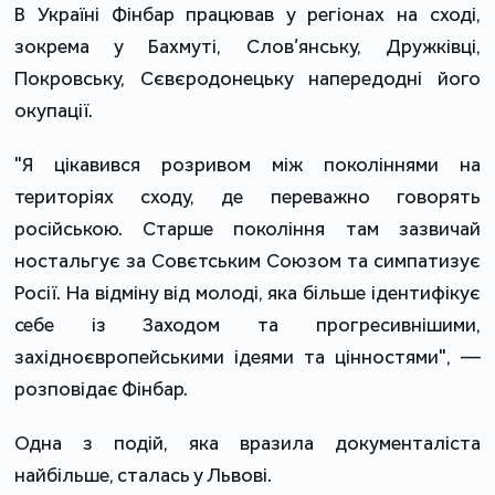
В Україні Фінбар працював у регіонах на сході,
зокрема у Бахмуті, Слов’янську, Дружківці,
Покровську, Сєвєродонецьку напередодні його
окупації.
"Я цікавився розривом між поколіннями на
територіях сходу, де переважно говорять
російською. Старше покоління там зазвичай
ностальгує за Совєтським Союзом та симпатизує
Росії. На відміну від молоді, яка більше ідентифікує
себе із Заходом та прогресивнішими,
західноєвропейськими ідеями та цінностями", —
розповідає Фінбар.
Одна з подій, яка вразила документаліста
найбільше, сталась у Львові.