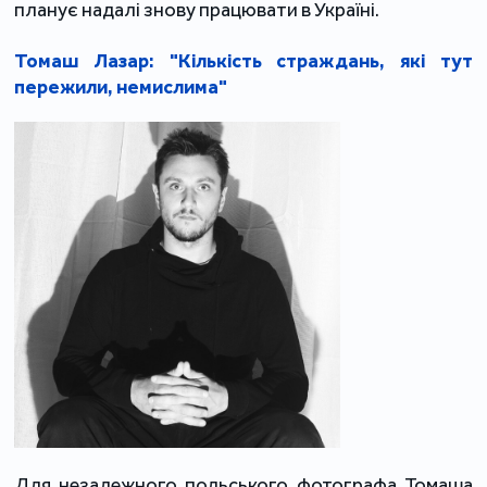
планує надалі знову працювати в Україні.
Т
омаш Лазар: "Кількість страждань, які тут
пережили, немислима"
Для незалежного польського фотографа Томаша