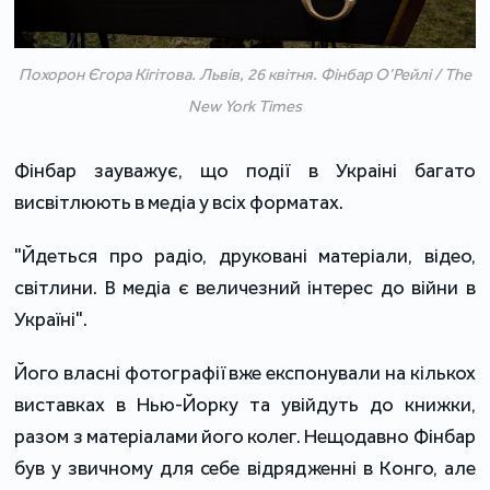
Похорон Єгора Кігітова. Львів, 26 квітня. Фінбар О’Рейлі / The
New York Times
Фінбар зауважує, що події в Украіні багато
висвітлюють в медіа у всіх форматах.
"Йдеться про радіо, друковані матеріали, відео,
світлини. В медіа є величезний інтерес до війни в
Україні".
Його власні фотографії вже експонували на кількох
виставках в Нью-Йорку та увійдуть до книжки,
разом з матеріалами його колег. Нещодавно Фінбар
був у звичному для себе відрядженні в Конго, але