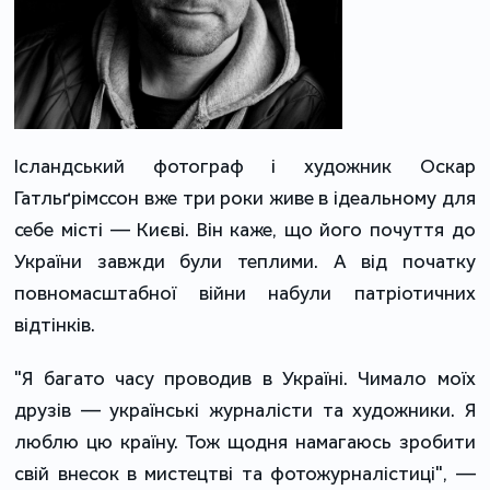
Ісландський фотограф і художник Оскар
Гатльґрімссон вже три роки живе в ідеальному для
себе місті — Києві. Він каже, що його почуття до
України завжди були теплими. А від початку
повномасштабної війни набули патріотичних
відтінків.
"Я багато часу проводив в Україні. Чимало моїх
друзів — українські журналісти та художники. Я
люблю цю країну. Тож щодня намагаюсь зробити
свій внесок в мистецтві та фотожурналістиці", —