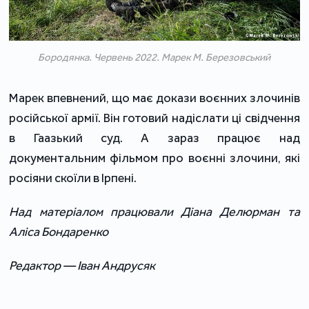
Бородянка. Червень 2022. Марек М. Березовський
Марек впевнений, що має докази воєнних злочинів
російської армії. Він готовий надіслати ці свідчення
в Гаазький суд. А зараз працює над
документальним фільмом про воєнні злочини, які
росіяни скоїли в Ірпені.
Над матеріалом працювали Діана Делюрман та
Аліса Бондаренко
Редактор — Іван Андрусяк