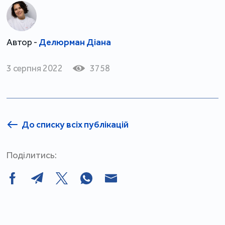
Автор -
Делюрман Діана
3 серпня 2022
3758
До списку всіх публікацій
Поділитись: