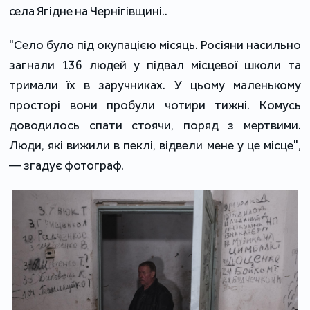
села Ягідне на Чернігівщині..
"Село було під окупацією місяць. Росіяни насильно
загнали 136 людей у підвал місцевої школи та
тримали їх в заручниках. У цьому маленькому
просторі вони пробули чотири тижні. Комусь
доводилось спати стоячи, поряд з мертвими.
Люди, які вижили в пеклі, відвели мене у це місце",
— згадує фотограф.