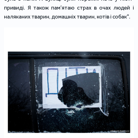
привиді. Я також пам’ятаю страх в очах людей і
наляканих тварин, домашніх тварин, котів і собак".