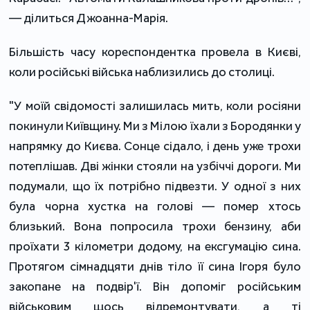
— ділиться Джоанна-Марія.
Більшість часу кореспондентка провела в Києві,
коли російські війська наблизились до столиці.
"У моїй свідомості залишилась мить, коли росіяни
покинули Київщину. Ми з Мілою їхали з Бородянки у
напрямку до Києва. Сонце сідало, і день уже трохи
потеплішав. Дві жінки стояли на узбіччі дороги. Ми
подумали, що їх потрібно підвезти. У одної з них
була чорна хустка на голові — помер хтось
близький. Вона попросила трохи бензину, аби
проїхати 3 кілометри додому, на ексгумацію сина.
Протягом сімнадцяти днів тіло її сина Ігоря було
закопане на подвір'ї. Він допоміг російським
військовим щось відремонтувати, а ті