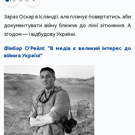
Зараз Оскар в Ісландії, але планує повертатись, аби
документувати війну ближче до лінії зіткнення. А
згодом — і відбудову України.
Фінбар О’Рейлі: "В медіа є великий інтерес до
війни в Україні"