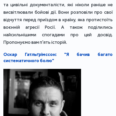
та цивільні документалісти, які ніколи раніше не
висвітлювали бойові дії. Вони розповіли про свої
відчуття перед приїздом в країну, яка протистоїть
воєнній агресії Росії. А також поділились
найсильнішими спогадами про цей досвід.
Пропонуємо вам п’ять історій.
Оскар Гатльґрімссон: "Я бачив багато
систематичного болю"