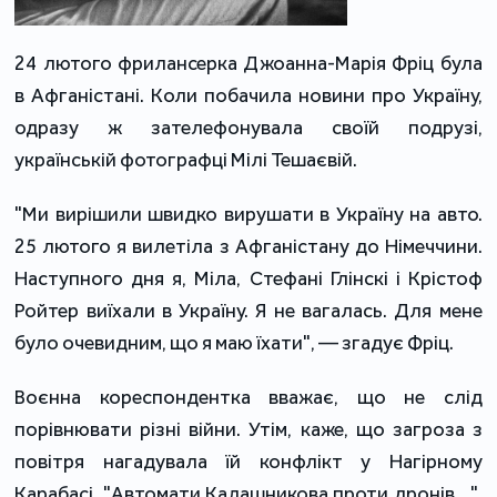
24 лютого фрилансерка Джоанна-Марія Фріц була
в Афганістані. Коли побачила новини про Україну,
одразу ж зателефонувала своїй подрузі,
українській фотографці Мілі Тешаєвій.
"Ми вирішили швидко вирушати в Україну на авто.
25 лютого я вилетіла з Афганістану до Німеччини.
Наступного дня я, Міла, Стефані Глінскі і Крістоф
Ройтер виїхали в Україну. Я не вагалась. Для мене
було очевидним, що я маю їхати", — згадує Фріц.
Воєнна кореспондентка вважає, що не слід
порівнювати різні війни. Утім, каже, що загроза з
повітря нагадувала їй конфлікт у Нагірному
Карабасі. "Автомати Калашникова проти дронів…",