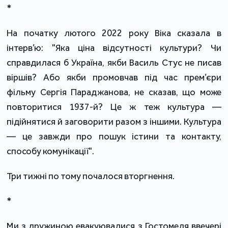
*
На початку лютого 2022 року Віка сказала в
інтерв’ю: "Яка ціна відсутності культури? Чи
справдилася б Україна, якби Василь Стус не писав
віршів? Або якби промовчав під час прем’єри
фільму Сергія Параджанова, не сказав, що може
повторитися 1937-й? Це ж теж культура —
підійнятися й заговорити разом з іншими. Культура
— це завжди про пошук істини та контакту,
способу комунікації".
Три тижні по тому почалося вторгнення.
*
Ми з дружиною евакуювалися з Гостомеля ввечері