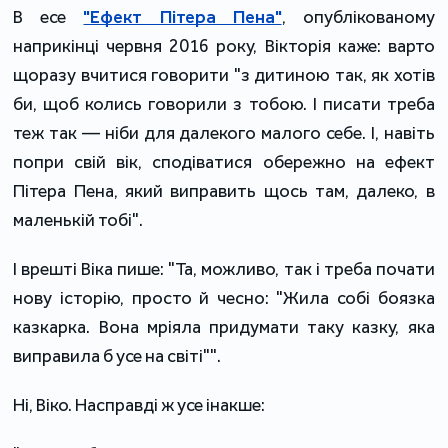
В есе
"Ефект Пітера Пена"
, опублікованому
наприкінці червня 2016 року, Вікторія каже: варто
щоразу вчитися говорити "з дитиною так, як хотів
би, щоб колись говорили з тобою. І писати треба
теж так — ніби для далекого малого себе. І, навіть
попри свій вік, сподіватися обережно на ефект
Пітера Пена, який виправить щось там, далеко, в
маленькій тобі".
І врешті Віка пише: "Та, можливо, так і треба почати
нову історію, просто й чесно: "Жила собі боязка
казкарка. Вона мріяла придумати таку казку, яка
виправила б усе на світі"".
Ні, Віко. Насправді ж усе інакше: