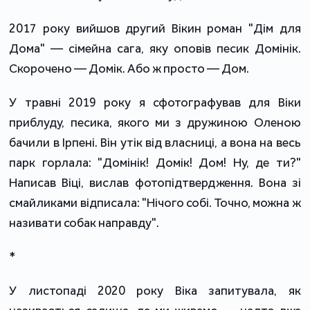
2017 року вийшов другий Вікин роман "Дім для
Дома" — сімейна сага, яку оповів песик Домінік.
Скорочено — Домік. Або ж просто — Дом.
У травні 2019 року я сфотографував для Віки
приблуду, песика, якого ми з дружиною Оленою
бачили в Ірпені. Він утік від власниці, а вона на весь
парк горлала: "Домінік! Домік! Дом! Ну, де ти?"
Написав Віці, вислав фотопідтвердження. Вона зі
смайликами відписала: "Нічого собі. Точно, можна ж
називати собак направду".
*
У листопаді 2020 року Віка запитувала, як