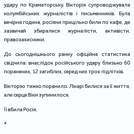
удару по Краматорську. Вікторія супроводжувала
колумбійських журналістів і письменників. Була
вечірня година, росіяни прицільно били по кафе, де
зазвичай збиралися журналісти, активісти,
правозахисники.
До сьогоднішнього ранку офіційна статистика
свідчила: внаслідок російського удару близько 60
поранених, 12 загиблих, серед них троє підлітків.
Вікторію тяжко поранило. Лікарі билися за її життя,
але серце Віки зупинилося.
Її вбила Росія.
*