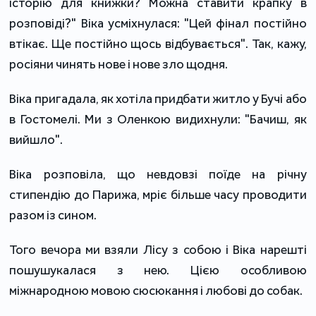
історію для книжки? Можна ставити крапку в
розповіді?" Віка усміхнулася: "Цей фінал постійно
втікає. Ще постійно щось відбувається". Так, кажу,
росіяни чинять нове і нове зло щодня.
Віка пригадала, як хотіла придбати житло у Бучі або
в Гостомелі. Ми з Оленкою видихнули: "Бачиш, як
вийшло".
Віка розповіла, що невдовзі поїде на річну
стипендію до Парижа, мріє більше часу проводити
разом із сином.
Того вечора ми взяли Лісу з собою і Віка нарешті
пошушукалася з нею. Цією особливою
міжнародною мовою сюсюкання і любові до собак.