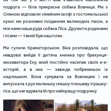
подруга — біла прекрасна собака Вовчиця. Ми з
Оленою відповіли сімейним селфі з гостомельської
кухні: ми розніжені поїданням великодніх пасок, а
між нами наша руда собака Ліса. Дружити родинами
і псами — такий був наш план.
Ми гуляли Краматорськом, Віка розповідала, що
невдовзі вийде її дитяча книжка про брехунця-
екскаватора Еку, який постійно насипає своїх е-е-
есторій, а в них — завжди побрехеньок із
надлишком. Вона сумувала за Вовчицею і не
випускала з рук маленьку смішну плюшеву іграшку-
пса, що нагадувала їй про найкращу подружку.