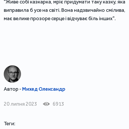
"Живе собі казкарка, мріє придумати таку казку, яка
виправила б усе на світі. Вона надзвичайно смілива,
має велике прозоре серце і відчуває біль інших".
Автор -
Михед Олександр
20 липня 2023
6913
Теги: