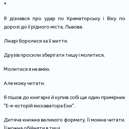
*
Я дізнався про удар по Краматорську і Віку по
дорозі до її рідного міста, Львова.
Лікарі боролися за її життя.
Друзів просили зберігати тишу і молитися.
Молитися я не вмію.
Але можу читати.
Я пішов до книгарні й купив собі ще один примірник
"Е-е-есторій екскаватора Еки".
Дитяча книжка великого формату. Її можна читати.
Її можна обійняти в тиші.