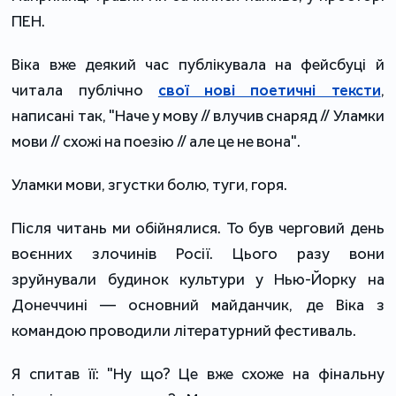
ПЕН.
Віка вже деякий час публікувала на фейсбуці й
читала публічно
свої нові поетичні тексти
,
написані так, "Наче у мову // влучив снаряд // Уламки
мови // схожі на поезію // але це не вона".
Уламки мови, згустки болю, туги, горя.
Після читань ми обійнялися. То був черговий день
воєнних злочинів Росії. Цього разу вони
зруйнували будинок культури у Нью-Йорку на
Донеччині — основний майданчик, де Віка з
командою проводили літературний фестиваль.
Я спитав її: "Ну що? Це вже схоже на фінальну