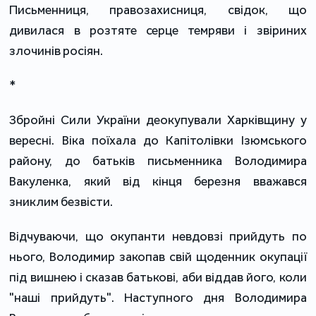
Письменниця, правозахисниця, свідок, що
дивилася в розтяте серце темряви і звіриних
злочинів росіян.
*
Збройні Сили України деокупували Харківщину у
вересні. Віка поїхала до Капітолівки Ізюмського
району, до батьків письменника Володимира
Вакуленка, який від кінця березня вважався
зниклим безвісти.
Відчуваючи, що окупанти невдовзі прийдуть по
нього, Володимир закопав свій щоденник окупації
під вишнею і сказав батькові, аби віддав його, коли
"наші прийдуть". Наступного дня Володимира