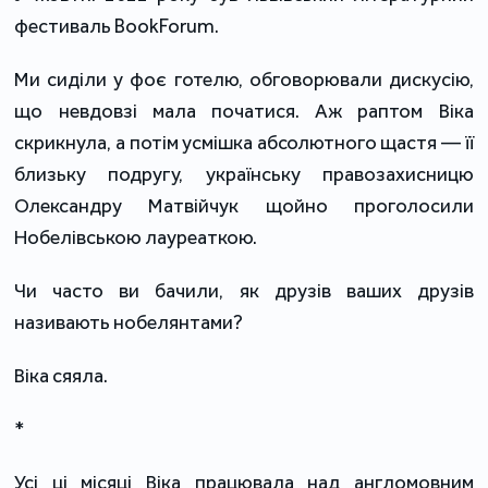
фестиваль BookForum.
Ми сиділи у фоє готелю, обговорювали дискусію,
що невдовзі мала початися. Аж раптом Віка
скрикнула, а потім усмішка абсолютного щастя — її
близьку подругу, українську правозахисницю
Олександру Матвійчук щойно проголосили
Нобелівською лауреаткою.
Чи часто ви бачили, як друзів ваших друзів
називають нобелянтами?
Віка сяяла.
*
Усі ці місяці Віка працювала над англомовним