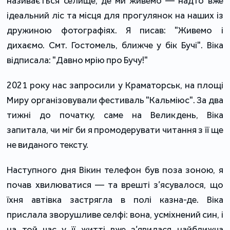
називається селище, де ми живемо — надто вже
ідеальний ліс та місця для прогулянок на наших із
дружиною фотографіях. Я писав: "Живемо і
дихаємо. Смт. Гостомель, ближче у бік Бучі". Віка
відписала: "Давно мрію про Бучу!"
2021 року нас запросили у Краматорськ, на площі
Миру організовували фестиваль "Кальміюс". За два
тижні до початку, саме на Великдень, Віка
запитала, чи міг би я промодерувати читання з її ще
не виданого тексту.
Наступного дня Вікин телефон був поза зоною, я
почав хвилюватися — та врешті з’ясувалося, що
їхня автівка застрягла в полі казна-де. Віка
прислала зворушливе селфі: вона, усміхнений син, і
на той час у її житті вже з’явилася найближча