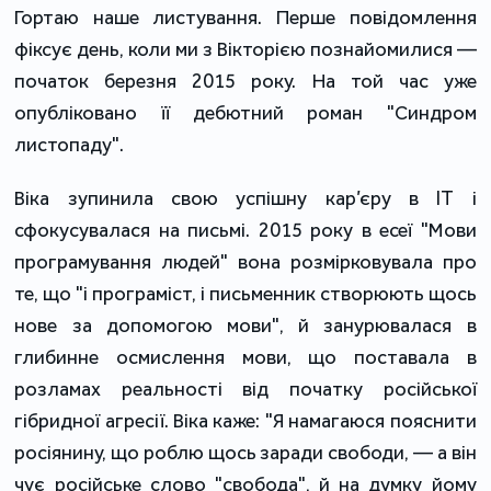
Гортаю наше листування. Перше повідомлення
фіксує день, коли ми з Вікторією познайомилися —
початок березня 2015 року. На той час уже
опубліковано її дебютний роман "Синдром
листопаду".
Віка зупинила свою успішну кар’єру в IT і
сфокусувалася на письмі. 2015 року в есеї "Мови
програмування людей" вона розмірковувала про
те, що "і програміст, і письменник створюють щось
нове за допомогою мови", й занурювалася в
глибинне осмислення мови, що поставала в
розламах реальності від початку російської
гібридної агресії. Віка каже: "Я намагаюся пояснити
росіянину, що роблю щось заради свободи, — а він
чує російське слово "свобода", й на думку йому