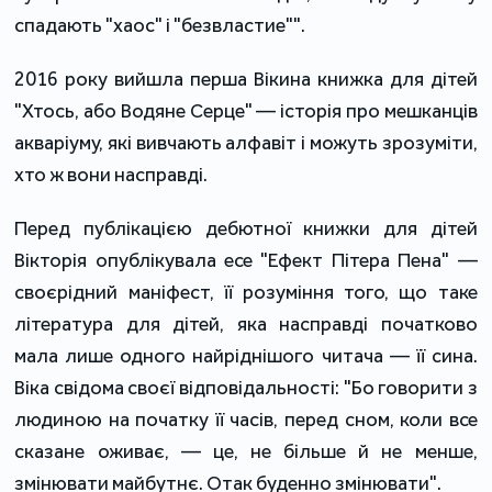
спадають "хаос" і "безвластие"".
2016 року вийшла перша Вікина книжка для дітей
"Хтось, або Водяне Серце" — історія про мешканців
акваріуму, які вивчають алфавіт і можуть зрозуміти,
хто ж вони насправді.
Перед публікацією дебютної книжки для дітей
Вікторія опублікувала есе "Ефект Пітера Пена" —
своєрідний маніфест, її розуміння того, що таке
література для дітей, яка насправді початково
мала лише одного найріднішого читача — її сина.
Віка свідома своєї відповідальності: "Бо говорити з
людиною на початку її часів, перед сном, коли все
сказане оживає, — це, не більше й не менше,
змінювати майбутнє. Отак буденно змінювати".