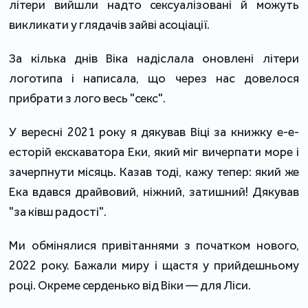
літери вийшли надто сексуалізовані й можуть
викликати у глядачів зайві асоціації.
За кілька днів Віка надіслала оновлені літери
логотипа і написала, що через нас довелося
прибрати з лого весь "секс".
У вересні 2021 року я дякував Віці за книжку е-е-
есторій екскаватора Еки, який міг вичерпати море і
зачерпнути місяць. Казав тоді, кажу тепер: який же
Ека вдався драйвовий, ніжний, затишний! Дякував
"за ківш радості".
Ми обмінялися привітаннями з початком нового,
2022 року. Бажали миру і щастя у прийдешньому
році. Окреме серденько від Віки — для Ліси.