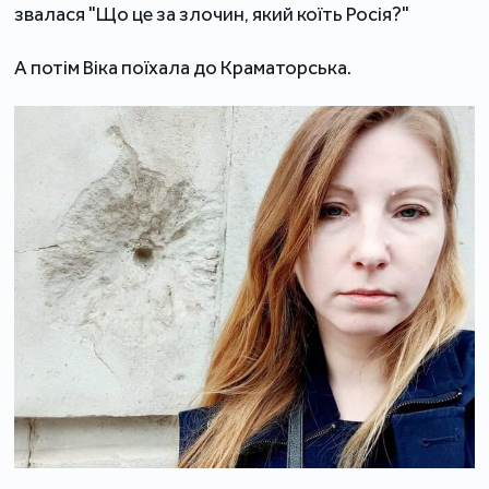
звалася "Що це за злочин, який коїть Росія?"
А потім Віка поїхала до Краматорська.