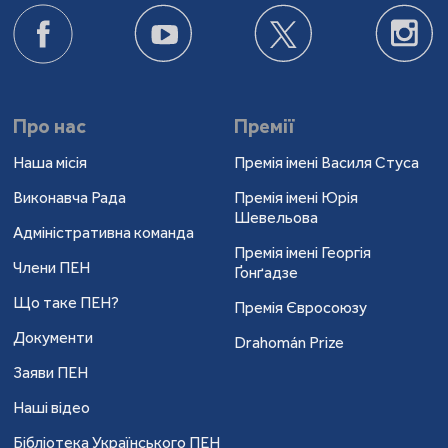
Про нас
Премії
Наша місія
Премія імені Василя Стуса
Виконавча Рада
Премія імені Юрія
Шевельова
Адміністративна команда
Премія імені Георгія
Члени ПЕН
Ґонґадзе
Що таке ПЕН?
Премія Євросоюзу
Документи
Drahomán Prize
Заяви ПЕН
Наші відео
Бібліотека Українського ПЕН