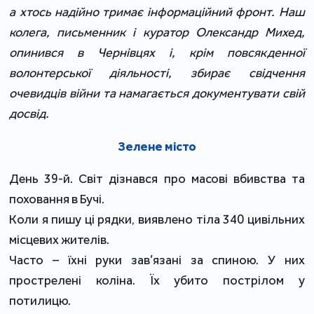
а хтось надійно тримає інформаційний фронт. Наш
колега, письменник і куратор Олександр Михед,
опинився в Чернівцях і, крім повсякденної
волонтерської діяльності, збирає свідчення
очевидців війни та намагається документувати свій
досвід.
Зелене місто
День 39-й. Світ дізнався про масові вбивства та
поховання в Бучі.
Коли я пишу ці рядки, виявлено тіла 340 цивільних
місцевих жителів.
Часто – їхні руки зав’язані за спиною. У них
прострелені коліна. Їх убито пострілом у
потилицю.