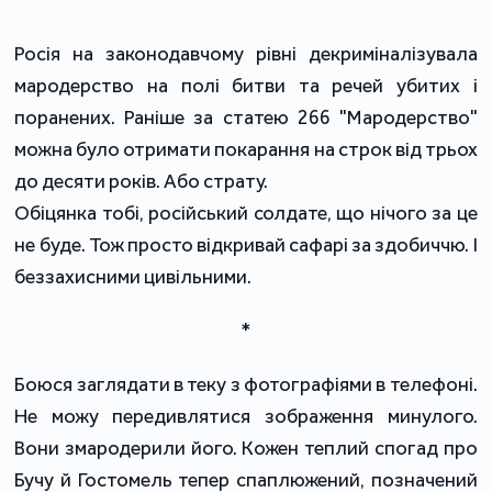
Росія на законодавчому рівні декриміналізувала
мародерство на полі битви та речей убитих і
поранених. Раніше за статею 266 "Мародерство"
можна було отримати покарання на строк від трьох
до десяти років. Або страту.
Обіцянка тобі, російський солдате, що нічого за це
не буде. Тож просто відкривай сафарі за здобиччю. І
беззахисними цивільними.
*
Боюся заглядати в теку з фотографіями в телефоні.
Не можу передивлятися зображення минулого.
Вони змародерили його. Кожен теплий спогад про
Бучу й Гостомель тепер спаплюжений, позначений