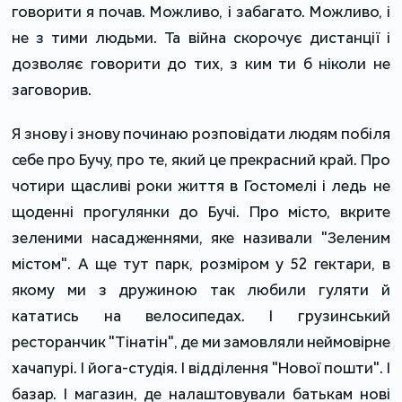
говорити я почав. Можливо, і забагато. Можливо, і
не з тими людьми. Та війна скорочує дистанції і
дозволяє говорити до тих, з ким ти б ніколи не
заговорив.
Я знову і знову починаю розповідати людям побіля
себе про Бучу, про те, який це прекрасний край. Про
чотири щасливі роки життя в Гостомелі і ледь не
щоденні прогулянки до Бучі. Про місто, вкрите
зеленими насадженнями, яке називали "Зеленим
містом". А ще тут парк, розміром у 52 гектари, в
якому ми з дружиною так любили гуляти й
кататись на велосипедах. І грузинський
ресторанчик "Тінатін", де ми замовляли неймовірне
хачапурі. І йога-студія. І відділення "Нової пошти". І
базар. І магазин, де налаштовували батькам нові