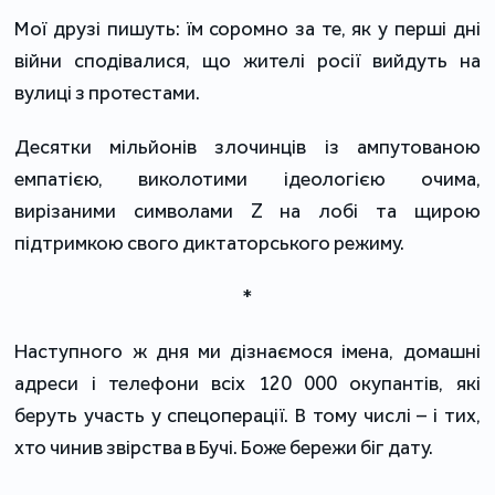
Мої друзі пишуть: їм соромно за те, як у перші дні
війни сподівалися, що жителі росії вийдуть на
вулиці з протестами.
Десятки мільйонів злочинців із ампутованою
емпатією, виколотими ідеологією очима,
вирізаними символами Z на лобі та щирою
підтримкою свого диктаторського режиму.
*
Наступного ж дня ми дізнаємося імена, домашні
адреси і телефони всіх 120 000 окупантів, які
беруть участь у спецоперації. В тому числі – і тих,
хто чинив звірства в Бучі. Боже бережи біг дату.