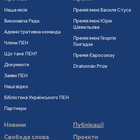
Наша місія
Премія імені Василя Стуса
Виконавча Рада
Премія імені Юрія
Шевельова
Адміністративна команда
Премія імені Георгія
Члени ПЕН
Ґонґадзе
Що таке ПЕН?
Премія Євросоюзу
Документи
Drahomán Prize
Заяви ПЕН
Наші відео
Бібліотека Українського ПЕН
Партнери
Новини
Публікації
Свобода слова
Проєкти