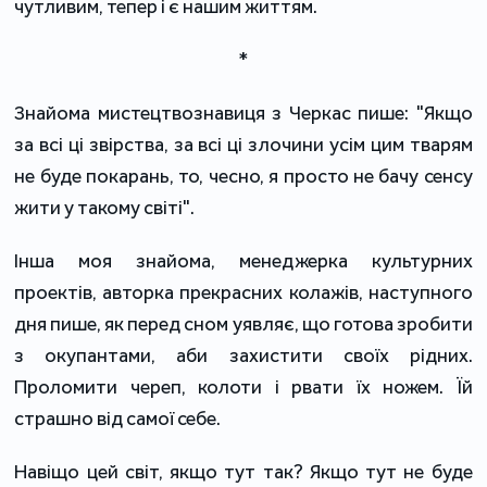
чутливим, тепер і є нашим життям.
*
Знайома мистецтвознавиця з Черкас пише: "Якщо
за всі ці звірства, за всі ці злочини усім цим тварям
не буде покарань, то, чесно, я просто не бачу сенсу
жити у такому світі".
Інша моя знайома, менеджерка культурних
проектів, авторка прекрасних колажів, наступного
дня пише, як перед сном уявляє, що готова зробити
з окупантами, аби захистити своїх рідних.
Проломити череп, колоти і рвати їх ножем. Їй
страшно від самої себе.
Навіщо цей світ, якщо тут так? Якщо тут не буде