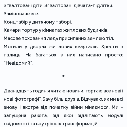
Зґвалтовані діти. Зґвалтовані дівчата-підлітки.
Заміноване все.
Концтабір у дитячому таборі.
Камери тортур у кімнатах житлових будинків.
Масове поховання ледь присипаних землею тіл.
Могили у дворах житлових кварталів. Хрести з
палиць. На багатьох з них написано просто:
"Невідомий".
*
Дванадцять годин я читаю новини, гортаю все нові і
нові фотографії. Бачу біль друзів. Відчуваю, як ми всі
знову і вкотре від початку війни міняємося. Ми –
запущена ракета, від якої відлітають модулі
свідомості та внутрішніх трансформацій.