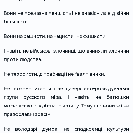
Вони не мовчазна меншість і не знавісніла від війни
більшість.
Вони не рашисти, не нацисти і не фашисти.
І навіть не військові злочинці, що вчиняли злочини
проти людства.
Не терористи, дітовбивці і не ґвалтівники.
Не іноземні агенти і не диверсійно-розвідувальні
групи русского міра. І навіть не батюшки
московського кдб-патріархату. Тому що вони ж і не
православні зовсім.
Не володарі думок, не спадкоємці культури