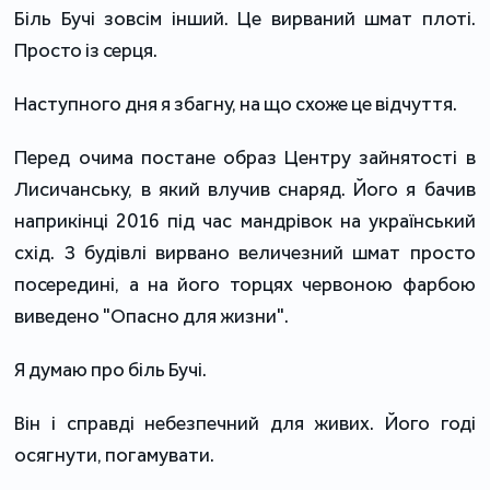
Біль Бучі зовсім інший. Це вирваний шмат плоті.
Просто із серця.
Наступного дня я збагну, на що схоже це відчуття.
Перед очима постане образ Центру зайнятості в
Лисичанську, в який влучив снаряд. Його я бачив
наприкінці 2016 під час мандрівок на український
схід. З будівлі вирвано величезний шмат просто
посередині, а на його торцях червоною фарбою
виведено "Опасно для жизни".
Я думаю про біль Бучі.
Він і справді небезпечний для живих. Його годі
осягнути, погамувати.