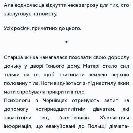
Але водночас це відчуття несе загрозу для тих, хто
заслуговує на помсту.
Усіх росіян, причетних до цього.
*
Старша жінка намагалася поховати свою дорослу
доньку у дворі їхнього дому. Матері стало сил
тільки на те, щоб присипати землею верхню
половину тіла. Ноги видніються з-під настилу, яким
мати спробувала прикрити її тіло.
Психологи в Чернівцях отримують запит на
допомогу чотирнадцятилітнім дівчатам, які
завагітніли від ґвалтівників. З’являється
інформація, що евакуйовані до Польщі дівчата-