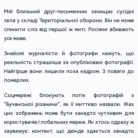
Мій близький друг-письменник зачищає сусідні
села у складі Територіальної оборони. Він не може
спинити сліз від першої ж миті. Росіяни вбивають
усе живе.
Знайомі журналісти й фотографи кажуть, що
реальність страшніша за опубліковані фотографії.
Найгірше вони лишили поза кадром. З поваги до
померлих.
Соцмережі блокують потік фотографій з
"Бучанської різанини", як її миттєво назвали. Жах
цих зображень може бути занадто чутливим для
користувачів глобальних мереж. Як хтось одразу ж
зауважує: контент, що деінде здається занадто