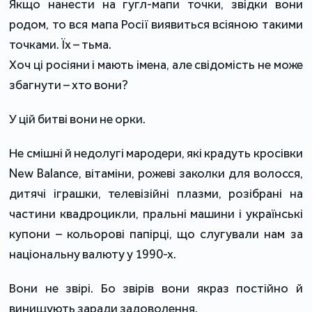
Якщо нанести на гугл-мапи точки, звідки вони
родом, то вся мапа Росії виявиться всіяною такими
точками. Їх – тьма.
Хоч ці росіяни і мають імена, але свідомість не може
збагнути – хто вони?
У цій битві вони не орки.
Не смішні й недолугі мародери, які крадуть кросівки
New Balance, вітаміни, рожеві заколки для волосся,
дитячі іграшки, телевізійні плазми, розібрані на
частини квадроцикли, пральні машини і українські
купони – кольорові папірці, що слугували нам за
національну валюту у 1990-х.
Вони не звірі. Бо звірів вони якраз постійно й
винищують заради задоволення.