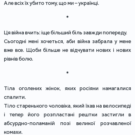
Але всіх їх убито тому, що ми – українці.
*
Ця війна вчить: іще більший біль завжди попереду.
Сьогодні мені хочеться, аби війна забрала у мене
вже все. Щоби більше не відчувати нових і нових
рівнів болю.
*
Тіла оголених жінок, яких росіяни намагалися
спалити.
Тіло старенького чоловіка, який їхав на велосипеді
і тепер його розпластані рештки застигли в
абсурдно-поламаній позі великої розчавленої
комахи.