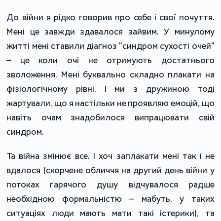
До війни я рідко говорив про себе і свої почуття.
Мені це завжди здавалося зайвим. У минулому
житті мені ставили діагноз "синдром сухості очей"
– це коли очі не отримують достатнього
зволоження. Мені буквально складно плакати на
фізіологічному рівні. І ми з дружиною тоді
жартували, що я настільки не проявляю емоцій, що
навіть очам знадобилося випрацювати свій
синдром.
Та війна змінює все. І хоч заплакати мені так і не
вдалося (скорчене обличчя на другий день війни у
потоках гарячого душу відчувалося радше
необхідною формальністю – мабуть, у таких
ситуаціях люди мають мати такі істерики), та