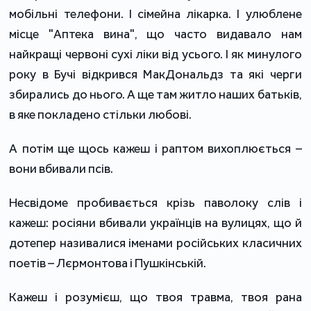
мобільні телефони. І сімейна лікарка. І улюблене
місце "Аптека вина", що часто видавало нам
найкращі червоні сухі ліки від усього. І як минулого
року в Бучі відкрився МакДональдз та які черги
збирались до нього. А ще там житло наших батьків,
в яке покладено стільки любові.
А потім ще щось кажеш і раптом вихоплюється –
вони вбивали псів.
Несвідоме пробивається крізь паволоку слів і
кажеш: росіяни вбивали українців на вулицях, що й
дотепер називалися іменами російських класичних
поетів – Лєрмонтова і Пушкінській.
Кажеш і розумієш, що твоя травма, твоя рана