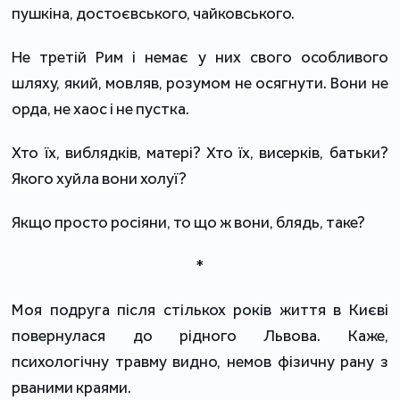
пушкіна, достоєвського, чайковського.
Не третій Рим і немає у них свого особливого
шляху, який, мовляв, розумом не осягнути. Вони не
орда, не хаос і не пустка.
Хто їх, виблядків, матері? Хто їх, висерків, батьки?
Якого хуйла вони холуї?
Якщо просто росіяни, то що ж вони, блядь, таке?
*
Моя подруга після стількох років життя в Києві
повернулася до рідного Львова. Каже,
психологічну травму видно, немов фізичну рану з
рваними краями.