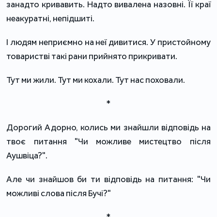
занадто кривавить. Надто вивалена назовні. Її краї
неакуратні, непідшиті.
І людям неприємно на неї дивитися. У пристойному
товаристві такі рани прийнято прикривати.
Тут ми жили. Тут ми кохали. Тут нас поховали.
*
Дорогий Адорно, колись ми знайшли відповідь на
твоє питання "Чи можливе мистецтво після
Аушвіца?".
Але чи знайшов би ти відповідь на питання: "Чи
можливі слова після Бучі?"
*