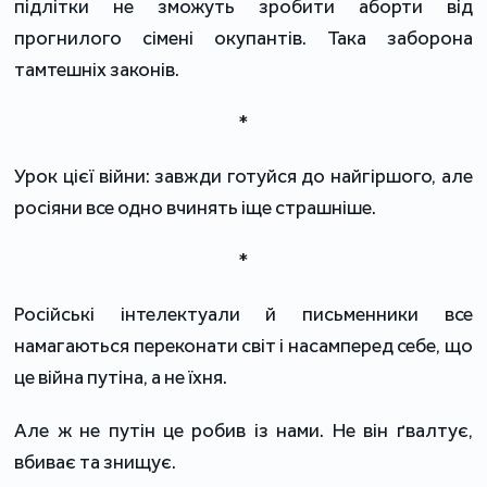
підлітки не зможуть зробити аборти від
прогнилого сімені окупантів. Така заборона
тамтешніх законів.
*
Урок цієї війни: завжди готуйся до найгіршого, але
росіяни все одно вчинять іще страшніше.
*
Російські інтелектуали й письменники все
намагаються переконати світ і насамперед себе, що
це війна путіна, а не їхня.
Але ж не путін це робив із нами. Не він ґвалтує,
вбиває та знищує.