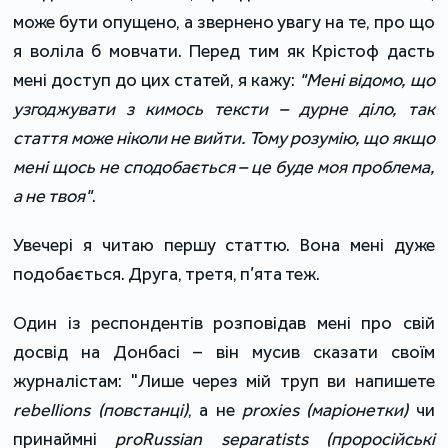
може бути опущено, а звернено увагу на те, про що
я воліла б мовчати. Перед тим як Крістоф дасть
мені доступ до цих статей, я кажу:
"Мені відомо, що
узгоджувати з кимось тексти – дурне діло, так
стаття може ніколи не вийти. Тому розумію, що якщо
мені щось не сподобається – це буде моя проблема,
а не твоя"
.
Увечері я читаю першу статтю. Вона мені дуже
подобається. Друга, третя, п’ята теж.
Один із респондентів розповідав мені про свій
досвід на Донбасі – він мусив сказати своїм
журналістам: "Лише через мій труп ви напишете
rebellions (повстанці)
, а не
proxies (маріонетки)
чи
принаймні
proRussian separatists (проросійські