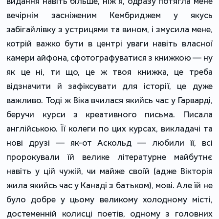
видання навіть більше, ніж я, одразу потягла мене
вечірнім засніженим Кембриджем у якусь
забігайлівку з устрицями та вином, і змусила мене,
котрій важко бути в центрі уваги навіть власної
камери айфона, сфотографуватися з книжкою — ну
як це ні, ти що, це ж твоя книжка, це треба
відзначити й зафіксувати для історії, це дуже
важливо. Тоді ж Віка вчилася якийсь час у Гарварді,
беручи курси з креативного письма. Писала
англійською. Її колеги по цих курсах, викладачі та
нові друзі — як-от Аскольд — любили її, всі
пророкували їй велике літературне майбутнє
навіть у цій чужій, чи майже своїй (адже Вікторія
жила якийсь час у Канаді з батьком), мові. Але їй не
було добре у цьому великому холодному місті,
достеменній колисці поетів, одному з головних