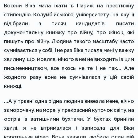
Восени Віка мала їхати в Париж на престижну
стипендію Колумбійського університету, на яку її
відібрали з тисяч кандидатів, писати
документальну книжку про війну, про жінок, які
пишуть про війну. Людина такого масштабу часто
сумнівається у собі, і не раз Віка писала мені у важку
хвилину, що, мовляв, нічого в неї не виходить із цим
письменництвом, все якось не те і не так… Але
жодного разу вона не сумнівалася у цій своїй
книжці.
…А у травні одна рідна людина вивезла мене, вічно
заморочену, на море, у прекрасний куточок світу, на
острів із затишними бухтами. У бухтах бриніли
хвилі, я не втрималася і записала для Віки
коротеньке відео. Вона завжди любила один мій