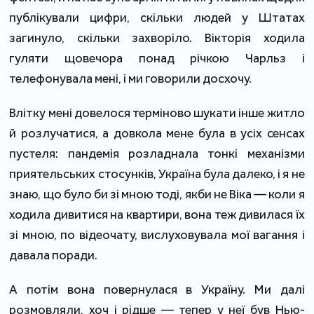
публікували цифри, скільки людей у Штатах
загинуло, скільки захворіло. Вікторія ходила
гуляти щовечора понад річкою Чарльз і
телефонувала мені, і ми говорили досхочу.
Влітку мені довелося терміново шукати інше житло
й розлучатися, а довкола мене була в усіх сенсах
пустеля: пандемія розладнала тонкі механізми
приятельських стосунків, Україна була далеко, і я не
знаю, що було би зі мною тоді, якби не Віка — коли я
ходила дивитися на квартири, вона теж дивилася їх
зі мною, по відеочату, вислуховувала мої вагання і
давала поради.
А потім вона повернулася в Україну. Ми далі
розмовляли, хоч і рідше — тепер у неї був Нью-