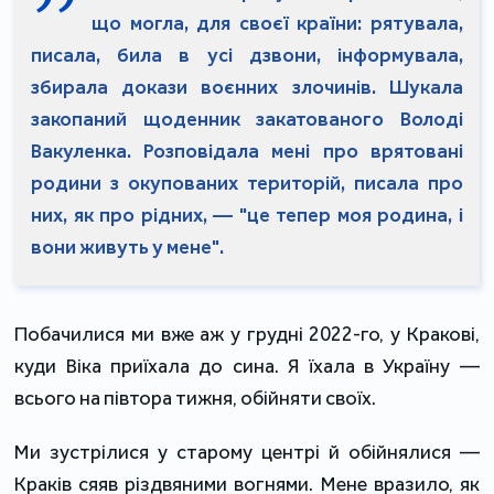
що могла, для своєї країни: рятувала,
писала, била в усі дзвони, інформувала,
збирала докази воєнних злочинів. Шукала
закопаний щоденник закатованого Володі
Вакуленка. Розповідала мені про врятовані
родини з окупованих територій, писала про
них, як про рідних, — "це тепер моя родина, і
вони живуть у мене".
Побачилися ми вже аж у грудні 2022-го, у Кракові,
куди Віка приїхала до сина. Я їхала в Україну —
всього на півтора тижня, обійняти своїх.
Ми зустрілися у старому центрі й обійнялися —
Краків сяяв різдвяними вогнями. Мене вразило, як