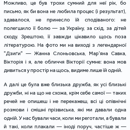
Можливо, це був трохи сумний для неї рік, бо
письмо, як би вона не любила процес (і результат),
здавалося, не принесло їй сподіваного: не
полегшило її болю — за Україну, за схід, за дітей
сходу. Зрештою, її завжди цікавило щось поза
літературою. На фото ми на виході з легендарної
"Дзиґи" — Жанна Слоньовська, Мар’яна Савка,
Вікторія і я, але обличчя Вікторії сумне: вона мов
дивиться у простір на щось, видиме лише їй одній.
А далі це була вже близька дружба, як усі близькі
дружби, ні на що не схожа, крім себе самої — таких
речей не опишеш і не перекажеш, всі ці опівнічні
розмови і смішні прізвиська, які ми давали одна
одній. У нас бували часи, коли ми реготали, а бували
й такі, коли плакали — іноді поруч, частіше ж —