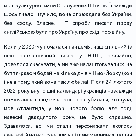
міст культурної мапи Сполучених Штатів. Її завжди
щось гнало і мучило, вона страждала без України,
без сходу. Власне, і її спроби писати прозу
англійською були про Україну, про схід, про війну.
Коли у 2020-му почалася пандемія, наш спільний із
нею запланований вечір у НТШ, звичайно,
довелося скасувати, а ми вже налаштовувалися на
буття-разом бодай на кілька днів у Нью-Йорку (хоч
і не в тому, який вона так любила). Після 24 лютого
2022 року внутрішні календарі українців назавжди
помінялися, і пандемія просто загубилася, втонула,
мов Атлантида, у морі нового болю, але тоді,
навесні двадцятого року, це було страшно.
Здавалося, всі ми стали персонажами якогось
фентезі, й на нас суне армія пітьми: у новинах щодня