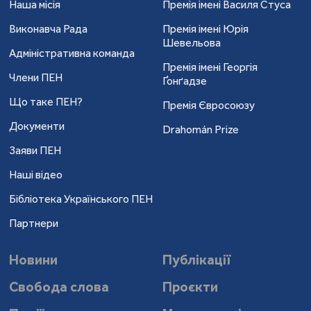
Наша місія
Премія імені Василя Стуса
Виконавча Рада
Премія імені Юрія
Шевельова
Адміністративна команда
Премія імені Георгія
Члени ПЕН
Ґонґадзе
Що таке ПЕН?
Премія Євросоюзу
Документи
Drahomán Prize
Заяви ПЕН
Наші відео
Бібліотека Українського ПЕН
Партнери
Новини
Публікації
Свобода слова
Проєкти