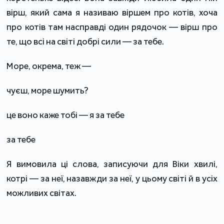
вірш, який сама я називаю віршем про котів, хоча
про котів там насправді один рядочок — вірш про
те, що всі на світі добрі сили — за тебе.
Море, окрема, теж —
чуєш, море шумить?
це воно каже тобі — я за тебе
за тебе
Я вимовила ці слова, записуючи для Віки хвилі,
котрі — за неї, назавжди за неї, у цьому світі й в усіх
можливих світах.