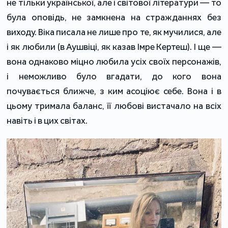
не тільки української, але і світової літератури — то
була оповідь, не замкнена на стражданнях без
виходу. Віка писала не лише про те, як мучилися, але
і як любили (в Аушвіці, як казав Імре Кертеш). І ще —
вона однаково міцно любила усіх своїх персонажів,
і неможливо було вгадати, до кого вона
почувається ближче, з ким асоціює себе. Вона і в
цьому тримала баланс, її любові вистачало на всіх
навіть і в цих світах.