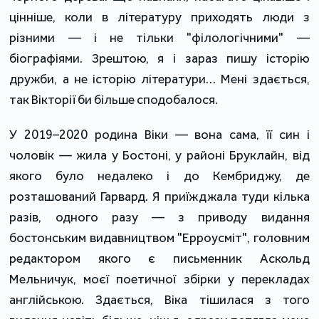
цінніше, коли в літературу приходять люди з
різними — і не тільки "філологічними" —
біографіями. Зрештою, я і зараз пишу історію
дружби, а не історію літератури… Мені здається,
так Вікторії би більше сподобалося.
У 2019–2020 родина Віки — вона сама, її син і
чоловік — жила у Бостоні, у районі Бруклайн, від
якого було недалеко і до Кембриджу, де
розташований Гарвард. Я приїжджала туди кілька
разів, одного разу — з приводу видання
бостонським видавництвом "Ерроусміт", головним
редактором якого є письменник Аскольд
Мельничук, моєї поетичної збірки у перекладах
англійською. Здається, Віка тішилася з того