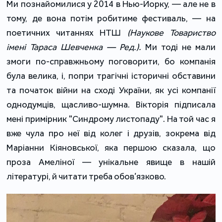
Ми познайомилися у 2014 в Нью-Йорку, — але не в
тому, де вона потім робитиме фестиваль, — на
поетичних читаннях НТШ
(Наукове Товариство
імені Тараса Шевченка — Ред.).
Ми тоді не мали
змоги по-справжньому поговорити, бо компанія
була велика, і, попри трагічні історичні обставини
та початок війни на сході України, як усі компанії
однодумців, щасливо-шумна. Вікторія підписала
мені примірник "Синдрому листопаду". На той час я
вже чула про неї від колег і друзів, зокрема від
Маріанни Кіяновської, яка першою сказала, що
проза Амеліної — унікальне явище в нашій
літературі, й читати треба обов’язково.