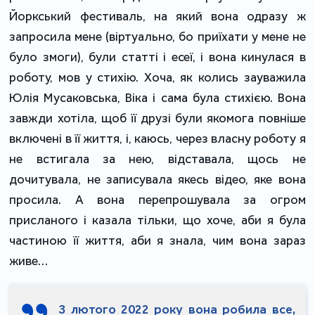
Йоркський фестиваль, на який вона одразу ж
запросила мене (віртуально, бо приїхати у мене не
було змоги), були статті і есеї, і вона кинулася в
роботу, мов у стихію. Хоча, як колись зауважила
Юлія Мусаковська, Віка і сама була стихією. Вона
завжди хотіла, щоб її друзі були якомога повніше
включені в її життя, і, каюсь, через власну роботу я
не встигала за нею, відставала, щось не
дочитувала, не записувала якесь відео, яке вона
просила. А вона перепрошувала за огром
присланого і казала тільки, що хоче, аби я була
частиною її життя, аби я знала, чим вона зараз
живе…
З лютого 2022 року вона робила все,