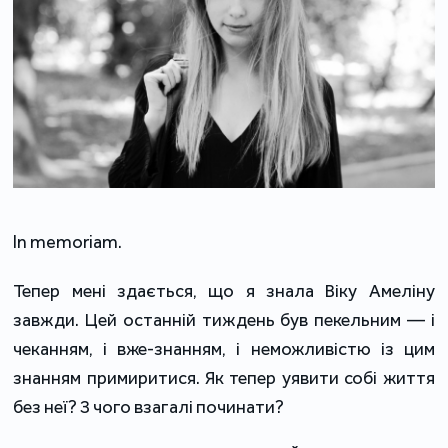
In memoriam.
Тепер мені здається, що я знала Віку Амеліну
завжди. Цей останній тиждень був пекельним — і
чеканням, і вже-знанням, і неможливістю із цим
знанням примиритися. Як тепер уявити собі життя
без неї? З чого взагалі починати?