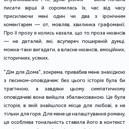
писати вірші й соромилась їх, час від часу
присилаючи мені один чи два з іронічним
коментарем — от, мовляв, хвилинка графоманії.
Про її прозу я колись казала, що то проза нюансів
— не деталей, які, всупереч поширеній думці,
можна-таки вигадати, а власне нюансів, емоційних,
історичних, усяких.
"Дім для Дома", зокрема, привабив мене знахідкою
з песиком-оповідачем: без цього історія була би
трагічною, а завдяки цьому симпатичному
оповідачеві вона вийшла збалансованою. Це була
історія, в якій знайшлося місце для любові, а не
тільки для горя. Для мене це налаштування роману,
ця особлива тональність ставила його в контекст