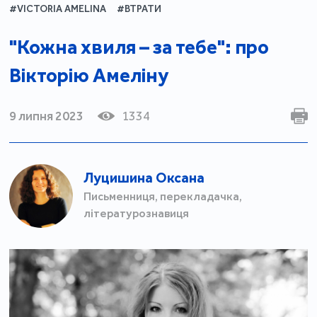
#VICTORIA AMELINA
#ВТРАТИ
"Кожна хвиля – за тебе": про
Вікторію Амеліну
9 липня 2023
1334
Луцишина Оксана
Письменниця, перекладачка,
літературознавиця