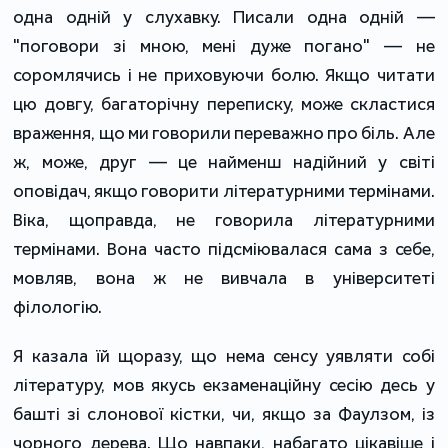
одна одній у слухавку. Писали одна одній —
"поговори зі мною, мені дуже погано" — не
соромлячись і не приховуючи болю. Якщо читати
цю довгу, багаторічну переписку, може скластися
враження, що ми говорили переважно про біль. Але
ж, може, друг — це найменш надійний у світі
оповідач, якщо говорити літературними термінами.
Віка, щоправда, не говорила літературними
термінами. Вона часто підсміювалася сама з себе,
мовляв, вона ж не вивчала в університеті
філологію.
Я казала їй щоразу, що нема сенсу уявляти собі
літературу, мов якусь екзаменаційну сесію десь у
башті зі слонової кістки, чи, якщо за Фаулзом, із
чорного дерева. Що навпаки, набагато цікавіше і