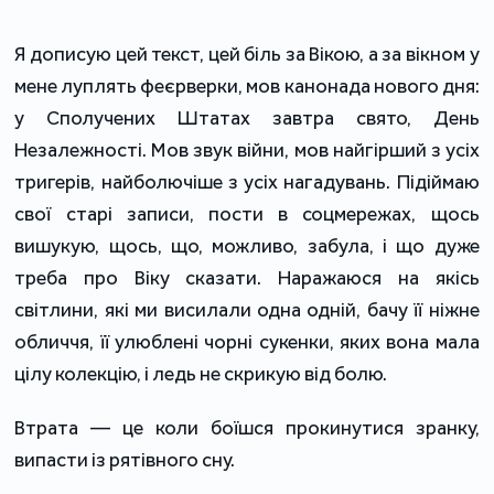
Я дописую цей текст, цей біль за Вікою, а за вікном у
мене луплять феєрверки, мов канонада нового дня:
у Сполучених Штатах завтра свято, День
Незалежності. Мов звук війни, мов найгірший з усіх
тригерів, найболючіше з усіх нагадувань. Підіймаю
свої старі записи, пости в соцмережах, щось
вишукую, щось, що, можливо, забула, і що дуже
треба про Віку сказати. Наражаюся на якісь
світлини, які ми висилали одна одній, бачу її ніжне
обличчя, її улюблені чорні сукенки, яких вона мала
цілу колекцію, і ледь не скрикую від болю.
Втрата — це коли боїшся прокинутися зранку,
випасти із рятівного сну.