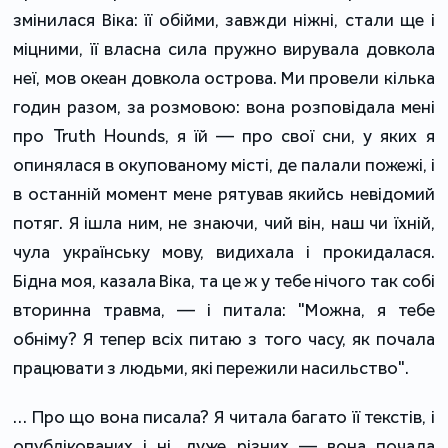
змінилася Віка: її обійми, завжди ніжні, стали ще і
міцними, її власна сила пружно вирувала довкола
неї, мов океан довкола острова. Ми провели кілька
годин разом, за розмовою: вона розповідала мені
про Truth Hounds, я їй — про свої сни, у яких я
опинялася в окупованому місті, де палали пожежі, і
в останній момент мене рятував якийсь невідомий
потяг. Я ішла ним, не знаючи, чий він, наш чи їхній,
чула українську мову, видихала і прокидалася.
Бідна моя, казала Віка, та це ж у тебе нічого так собі
вторинна травма, — і питала: "Можна, я тебе
обніму? Я тепер всіх питаю з того часу, як почала
працювати з людьми, які пережили насильство".
… Про що вона писала? Я читала багато її текстів, і
опублікованих і ні, дуже різних — вона почала