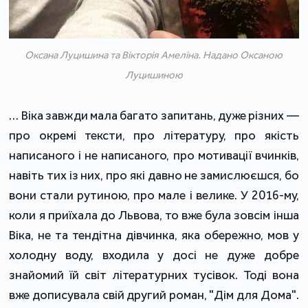
Оксана Луцишина та Вікторія Амеліна. Надано Оксаною
Луцишиною
… Віка завжди мала багато запитань, дуже різних —
про окремі тексти, про літературу, про якість
написаного і не написаного, про мотивації вчинків,
навіть тих із них, про які давно не замислюєшся, бо
вони стали рутиною, про мале і велике. У 2016-му,
коли я приїхала до Львова, то вже була зовсім інша
Віка, не та тендітна дівчинка, яка обережно, мов у
холодну воду, входила у досі не дуже добре
знайомий їй світ літературних тусівок. Тоді вона
вже дописувала свій другий роман, "Дім для Дома".