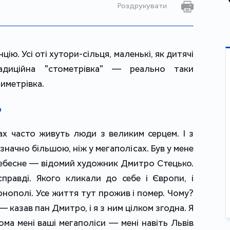
Роздрукувати
ію. Усі оті хутори-сільця, маленькі, як дитячі
радиційна "стометрівка" — реально таки
тиметрівка.
о
ках часто живуть люди з великим серцем. І з
значно більшою, ніж у мегаполісах. Був у мене
ебесне — відомий художник Дмитро Стецько.
справді. Якого кликали до себе і Європи, і
рнополі. Усе життя тут прожив і помер. Чому?
— казав пан Дмитро, і я з ним цілком згодна. Я
ома мені ваші мегаполіси — мені навіть Львів