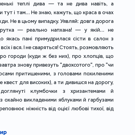
ленькі теплі дива — та не дива навіть, а
тут і там… Не знаю, кажуть, що краса в очах
жди. Не в цьому випадку. Уявляй: довга дорога
шрутка — реально напхана! — у якій… не
що якась пані примудрилася сісти в салон з
 всіх і вся. І не сваряться! Стоять, розмовляють
о городи (куди ж без них), про хлопців, що
 завтра знову привезуть "двохсотого", про "чи
осами притишеними, з головами похиленими
е квест для високих), а ти дивишся на дорогу,
доглянуті клумбочки з хризантемами й
 з охайно викладеними яблуками й гарбузами
еповнює ніжність від оцієї любові тихої, від
шир