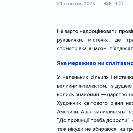
21 жовтня 2023
900
Не варто недооцінювати провінц
рукавички, містечка, де т
стометрівка, а часом і п’ятдеся
Яке мереживо ми сплітаєм
У маленьких сільцях і містеч
великим інтелектом. І з душею 
колись знайомий — царство н
Художник світового рівня на
Америки. А він залишився в Те
"До провінції треба дорости", 
теж нікуди не збираюся: на гр