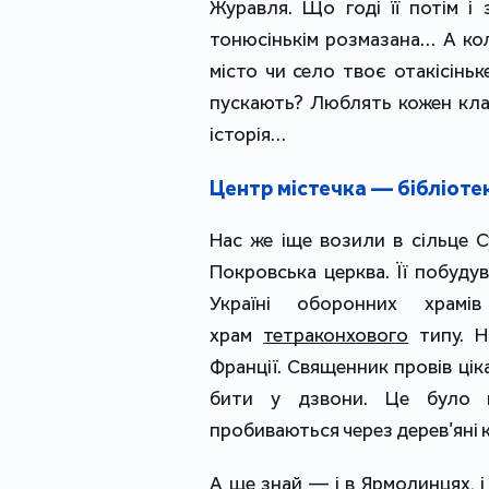
Журавля. Що годі її потім і
тонюсінькім розмазана… А кол
місто чи село твоє отакісіньк
пускають? Люблять кожен клапт
історія…
Центр містечка — бібліоте
Нас же іще возили в сільце 
Покровська церква. Її побудув
Україні оборонних храмі
храм
тетраконхового
типу. Н
Франції. Священник провів цік
бити у дзвони. Це було н
пробиваються через дерев’яні ко
А ще знай — і в Ярмолинцях, і