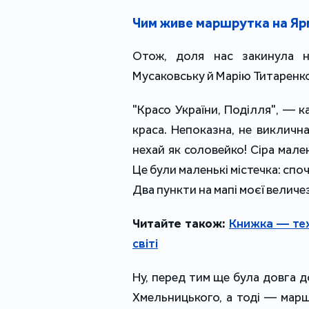
Чим живе маршрутка на Яр
Отож, доля нас закинула 
Мусаковську й Марію Титаренко
"Красо України, Поділля", — к
краса. Непоказна, не виклична
нехай як соловейко! Сіра мале
Це були маленькі містечка: сп
Два пункти на мапі моєї величезн
Читайте також:
Книжка — теж
світі
Ну, перед тим ще була довга 
Хмельницького, а тоді — марш