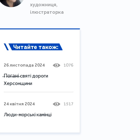
художниця,
ілюстраторка
Читайте також:
26 листопада 2024
1076
̶П̶о̶г̶а̶н̶і̶ святі дороги
Херсонщини
24 квітня 2024
1517
Люди-морські камінці