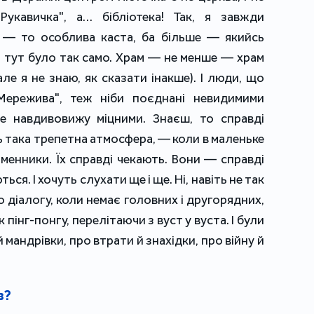
Рукавичка", а… бібліотека! Так, я завжди
і — то особлива каста, ба більше — якийсь
І тут було так само. Храм — не менше — храм
але я не знаю, як сказати інакше). І люди, що
Мережива", теж ніби поєднані невидимими
е навдивовижу міцними. Знаєш, то справді
 така трепетна атмосфера, — коли в маленьке
ьменники. Їх справді чекають. Вони — справді
ься. І хочуть слухати ще і ще. Ні, навіть не так
 діалогу, коли немає головних і другорядних,
 пінг-понгу, перелітаючи з вуст у вуста. І були
 мандрівки, про втрати й знахідки, про війну й
в?