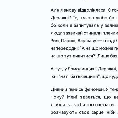
Але я знову відволіклася. Ото
Деражні? Те, з якою любов’ю і
бо коли я запитувала у велики
люди зазвичай стинали плечима:
Рим, Париж, Варшаву — отоді б
напередодні: "А на що можна п
на що тут дивитися?! Лише баз
А тут, у Ярмолинцях і Деражні,
їхні "малі батьківщини", що ку
Дивний якийсь феномен. Я теж 
Чому? Мені здається, що ве
люблять… як би того сказати… 
розмазують своє серце, ніби