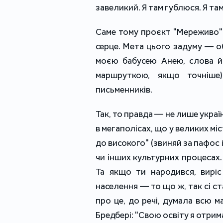
завеликий. Я там гублюся. Я та
Саме тому проєкт "Мереживо" 
серце. Мета цього задуму — об
моєю бабусею Анею, слова й
маршруткою, якщо точніше)
письменників.
Так, то правда — не лише україн
в мегаполісах, що у великих м
до високого" (звиняй за пафос і
чи інших культурних процесах.
Та якщо ти народився, виріс
населення — то що ж, так сі ст
про це, до речі, думала всю м
Бредбері: "Свою освіту я отрима