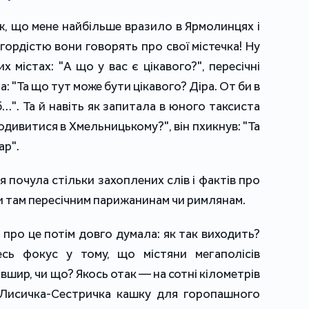
ж, що мене найбільше вразило в Ярмолинцях і
 гордістю вони говорять про свої містечка! Ну
х містах: "А що у вас є цікавого?", пересічні
 "Та що тут може бути цікавого? Діра. От би в
…". Та й навіть як запитала в юного таксиста
одивитися в Хмельницькому?", він пхикнув: "Та
ар".
 я почула стільки захоплених слів і фактів про
ди там пересічним парижанинам чи римлянам.
про це потім довго думала: як так виходить?
сь фокус у тому, що містяни мегаполісів
вшир, чи що? Якось отак — на сотні кілометрів
 Лисичка-Сестричка кашку для горопашного