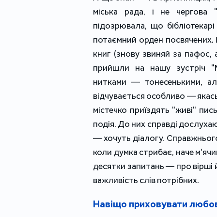
міська рада, і не чергова "
підозрювала, що бібліотекар
потаємний орден посвячених. 
книг (знову звиняй за пафос, 
прийшли на нашу зустріч "
нитками — тонесенькими, ал
відчувається особливо — якась
містечко приїздять "живі" пис
подія. До них справді дослухают
— хочуть діалогу. Справжнього
коли думка стрибає, наче м’ячик
десятки запитань — про вірші й
важливість слів потрібних.
Навіщо приховувати любо