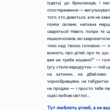
їздять) до Ярмолинців. І ма
спостереження — вигулькували 
того, хто дивиться, але не зав
поміж селами, напхана мар
сваряться! Навіть попри те 
мішком кізяків, які заароматили
тихо над твоєю головою — пр
воюють, про дітей, про те, що
вам не треба кошеня?" — гол
(угу, стеля маршрутки — той щ
на хатинки, на дбайливо 
чорнобривцями, на табуретки
на продаж — і просто тебе пер
оцієї любові світлої…
Тут люблять углиб, а не в