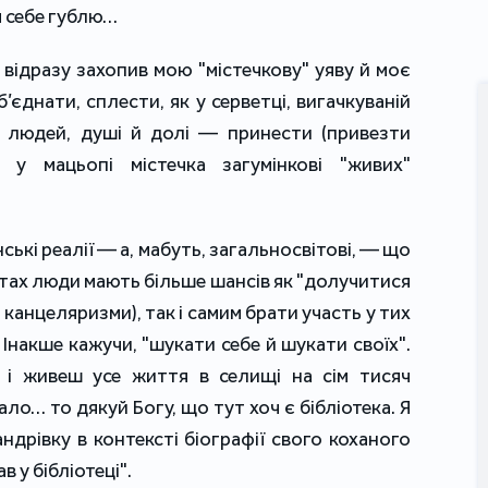
м себе гублю…
відразу захопив мою "містечкову" уяву й моє
’єднати, сплести, як у серветці, вигачкуваній
 людей, душі й долі — принести (привезти
 у мацьопі містечка загумінкові "живих"
ські реалії — а, мабуть, загальносвітові, — що
істах люди мають більше шансів як "долучитися
 канцеляризми), так і самим брати участь у тих
 Інакше кажучи, "шукати себе й шукати своїх".
 і живеш усе життя в селищі на сім тисяч
ало… то дякуй Богу, що тут хоч є бібліотека. Я
андрівку в контексті біографії свого коханого
в у бібліотеці".