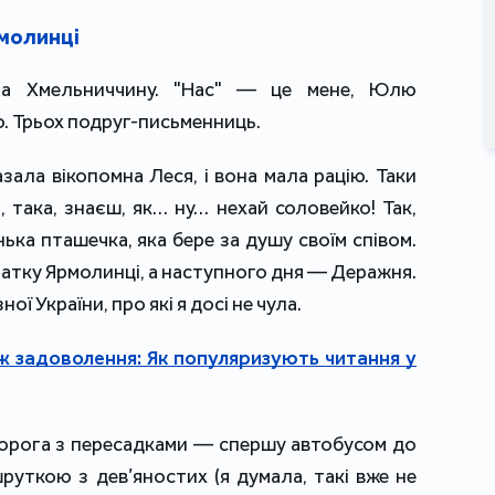
молинці
на Хмельниччину. "Нас" — це мене, Юлю
. Трьох подруг-письменниць.
азала вікопомна Леся, і вона мала рацію. Таки
, така, знаєш, як… ну… нехай соловейко! Так,
нька пташечка, яка бере за душу своїм співом.
очатку Ярмолинці, а наступного дня — Деражня.
ої України, про які я досі не чула.
 задоволення: Як популяризують читання у
дорога з пересадками — спершу автобусом до
руткою з дев’яностих (я думала, такі вже не