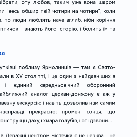
 зібрати, оту любов, таким уже вона шаром
и "весь обшир твій чотири на чотири", коли
е, то люди люблять наче вглиб, ніби коріння
ичок, і знають його історію, і болить їм та
ка
Сутківці поблизу Ярмолинців — там є Свято-
али в ХV столітті, і це один з найдавніших в
в і єдиний середньовічний оборонний
айближчий аналог церкви-донжону є аж у
авезну екскурсію і навіть дозволив нам самим
асправді прекрасно: промені сонця, що
нструкції даху, і хмара голубів, і оті дзвони…
 в Деражні центром містечка є не церква, і не