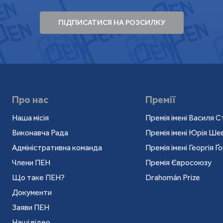
ПІДПИСАТИСЯ НА РОЗСИЛКУ
Про нас
Премії
Наша місія
Премія імені Василя С
Виконавча Рада
Премія імені Юрія Ш
Адміністративна команда
Премія імені Георгія Ґ
Члени ПЕН
Премія Євросоюзу
Що таке ПЕН?
Drahomán Prize
Документи
Заяви ПЕН
Наші відео