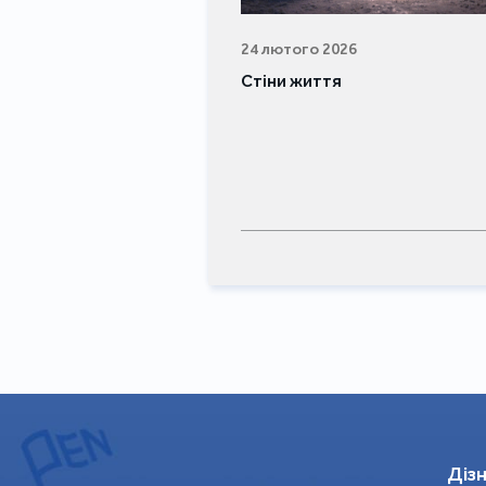
24 лютого 2026
Стіни життя
Дізн