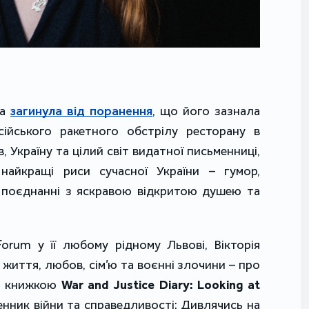
а 
загинула від поранення
, що його зазнала 
ійського ракетного обстрілу ресторану в 
 Україну та цілий світ видатної письменниці, 
найкращі риси сучасної України – гумор, 
в поєднанні з яскравою відкритою душею та 
Forum у її любому рідному Львові, Вікторія 
життя, любов, сім’ю та воєнні злочини – про 
 книжкою 
War and Justice Diary: Looking at 
нник війни та справедливості: Дивлячись на 