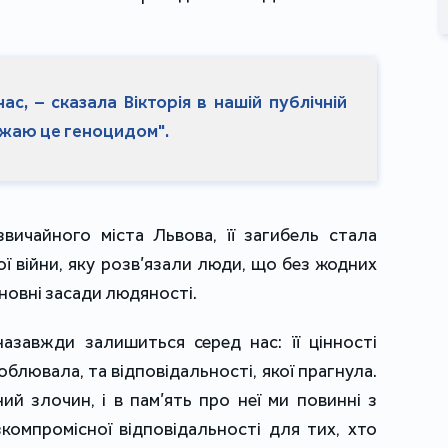
нас, – сказала Вікторія в нашій публічній
важаю це геноцидом".
вичайного міста Львова, її загибель стала 
 війни, яку розв’язали люди, що без жодних 
новні засади людяності. 
назавжди залишиться серед нас: її цінності 
соблювала, та відповідальності, якої прагнула. 
ий злочин, і в пам’ять про неї ми повинні з 
омпромісної відповідальності для тих, хто 