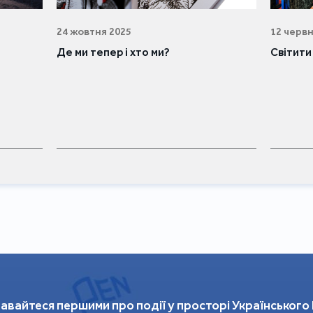
24 жовтня 2025
12 червн
Де ми тепер і хто ми?
Світити
авайтеся першими про події у просторі Українського