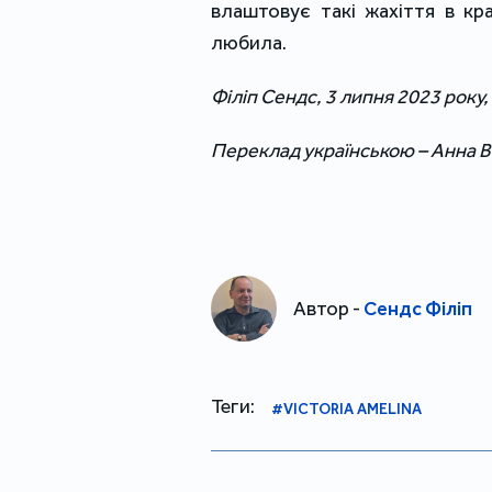
влаштовує такі жахіття в кра
любила.
Філіп Сендc, 3 липня 2023 року,
Переклад українською – Анна 
Автор -
Сендс Філіп
Теги:
#VICTORIA AMELINA