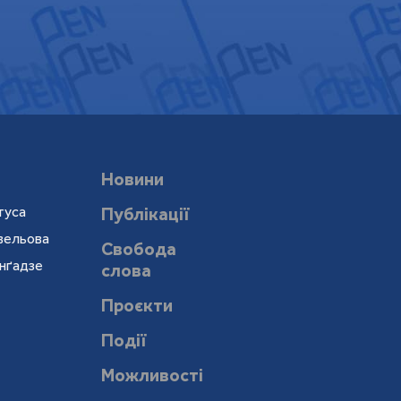
Новини
туса
Публікації
евельова
Свобода
онґадзе
слова
Проєкти
Події
Можливості