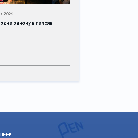
я 2025
 одне одному в темряві
 ПЕН!