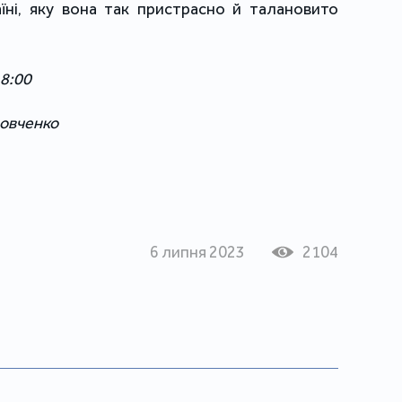
їні, яку вона так пристрасно й талановито 
 8:00
Вовченко
6 липня 2023
2104