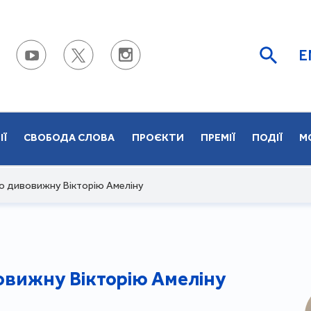
E
ІЇ
СВОБОДА СЛОВА
ПРОЄКТИ
ПРЕМІЇ
ПОДІЇ
М
о дивовижну Вікторію Амеліну
овижну Вікторію Амеліну