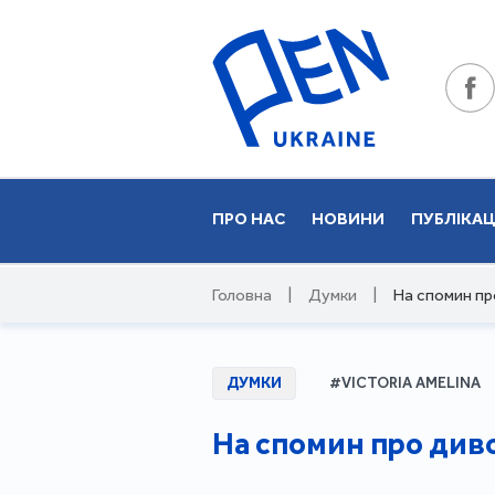
ПРО НАС
НОВИНИ
ПУБЛІКАЦ
Головна
|
Думки
|
На спомин пр
ДУМКИ
#VICTORIA AMELINA
На спомин про див