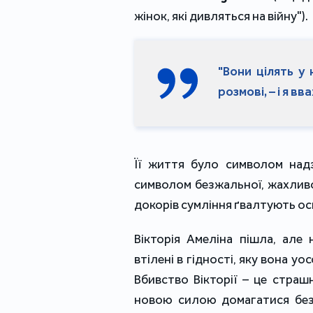
жінок, які дивляться на війну").
"Вони цілять у 
розмові, – і я в
Її життя було символом надз
символом безжальної, жахливої
докорів сумління ґвалтують ос
Вікторія Амеліна пішла, але 
втілені в гідності, яку вона уо
Вбивство Вікторії – це страшн
новою силою домагатися безк