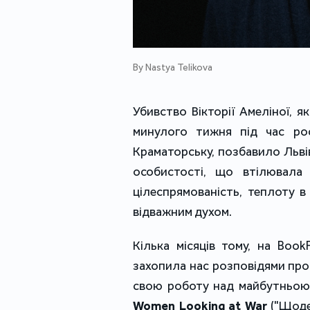
By Nastya Telikova
Убивство Вікторії Амеліної, як
минулого тижня під час рос
Краматорську, позбавило Львів,
особистості, що втілювала 
цілеспрямованість, теплоту 
відважним духом. 
Кілька місяців тому, на Book
захопила нас розповідями про 
свою роботу над майбутньою
Women Looking at War
("Щоде