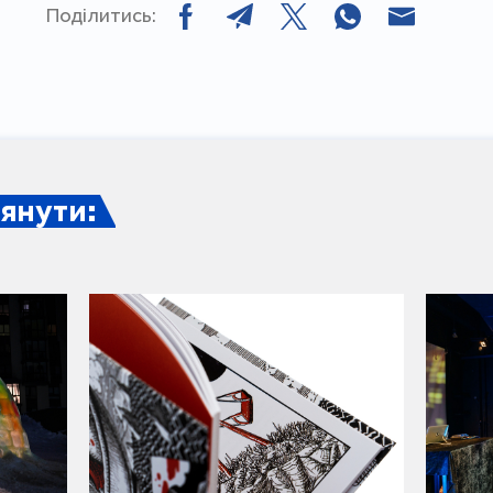
Поділитись:
янути: