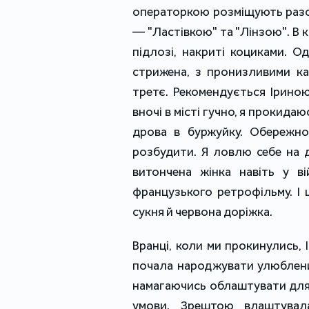
операторкою розміщують разом
— "Ластівкою" та "Лінзою". В 
підлозі, накриті коциками. 
стрижена, з пронизливими к
третє. Рекомендується Ірино
вночі в місті гучно, я прокидаю
дрова в буржуйку. Обережно,
розбудити. Я ловлю себе на д
витончена жінка навіть у ві
французького ретрофільму. І 
сукня й червона доріжка.
Вранці, коли ми прокинулись, І
почала народжувати улюблениця
намагаючись облаштувати для
умови. Зрештою влаштувала