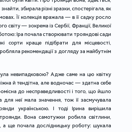
ілої були квіти. Про троянди вона, здається,
знайти, збирала різні зразки, спостерігала, як
вах. Її колекція вражала — в її садку росло
го світу — зокрема із Сербії, Франції, Великої
роботою: Іра почала створювати трояндові сади
кі сорти краще підібрати для місцевості,
робляла рекомендації з догляду за майбутнім
ула невипадковою? Адже саме на цю квітку
 ніжна й тендітна, але водночас — здатна себе
ромісна до несправедливості і того, що йшло
а для неї мала значення, тож її засмучувала
оянди українською. І тоді Ірина вирішила
троянди. Вона самотужки робила світлини,
в, а ще почала дослідницьку роботу: шукала