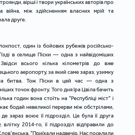
троянди, вірші і твори українських авторів про
а війна, між здійсненням власних мрій та
ала друге.
локпост, один із бойових рубежів російсько-
в’їзді в селище Піски — одна з найвідоміших
Звідси всього кілька кілометрів до вже
ького аеропорту, за який саме зараз, узимку
ьна битва. Тож Піски в цей час — одна з
іших точок фронту. Того дня Іра Цвіла бачить
ілька годин вона стоїть на "Республіці міст" і
кає бодай невеликої перерви між обстрілами,
де зараз воює її підрозділ. Це була її друга
 влітку 2014-го, її підрозділ відправили до
Слов’янська. "Приїхали надвечір. Нас поселили