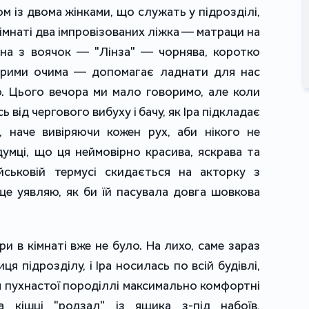
 із двома жінками, що служать у підрозділі,
кімнаті два імпровізованих ліжка — матраци на
Одна з воячок — "Лінза" — чорнява, коротко
арими очима — допомагає ладнати для нас
ю. Цього вечора ми мало говоримо, але коли
сь від чергового вибуху і бачу, як Іра підкладає
 наче вивіряючи кожен рух, аби нікого не
умці, що ця неймовірно красива, яскрава та
йськовій термусі скидається на акторку з
ще уявляю, як би їй пасувала довга шовкова
ри в кімнаті вже не було. На лихо, саме зараз
 підрозділу, і Іра носилась по всій будівлі,
 пухнастої породіллі максимально комфортні
 кішці "родзал" із ящика з-під набоїв,