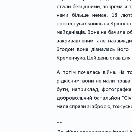
стали безцінними, зокрема й то
нами більше немає. 18 лют
протестувальників на Кріпосному
майданівців. Вона не бачила 
закривавленим, але назавжди
Згодом вона дізналась його 
Кременчука. Цей день став для
А потім почалась війна. На 
рідкісним: вони не мали права
бути, наприклад, фотографка
добровольчий батальйон "Січ"
мала справи зі зброєю, тож усь
**