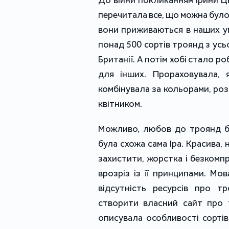
До війни покликанням Ірини Цв
перечитала все, що можна було 
вони приживаються в наших умо
понад 500 сортів троянд з усьо
Британії. А потім хобі стало 
для інших. Прораховувала, я
комбінувала за кольорами, роз
квітником.
Можливо, любов до троянд б
була схожа сама Іра. Красива,
захистити, жорстка і безкомп
врозріз із її принципами. Мов
відсутність ресурсів про тр
створити власний сайт про 
описувала особливості сорті