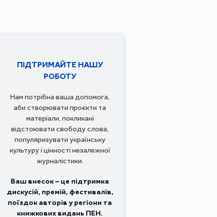
ПІДТРИМАЙТЕ НАШУ
РОБОТУ
Нам потрібна ваша допомога,
аби створювати проєкти та
матеріали, покликані
відстоювати свободу слова,
популяризувати українську
культуру і цінності незалежної
журналістики.
Ваш внесок – це підтримка
дискусій, премій, фестивалів,
поїздок авторів у регіони та
книжкових видань ПЕН.