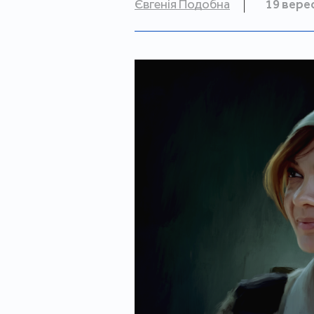
Євгенія Подобна
19 вере