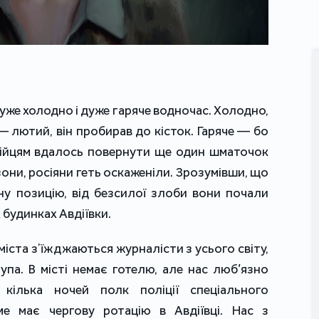
 дуже холодно і дуже гаряче водночас. Холодно,
 — лютий, він пробирав до кісток. Гаряче — бо
рмійцям вдалось повернути ще один шматочок
зони, росіяни геть оскаженіли. Зрозумівши, що
ену позицію, від безсилої злоби вони почали
 будинках Авдіївки.
міста зʼїжджаються журналісти з усього світу,
упа. В місті немає готелю, але нас люб’язно
кілька ночей полк поліції спеціального
ме має чергову ротацію в Авдіївці. Нас з