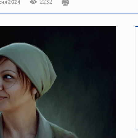
сня 2024
2232