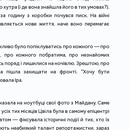
утра (і де вона знайшла його в тих умовах?).
за годину з коробки почувся писк. На війні
’являється нове життя, наче воно перемагає
ажливо було попіклуватись про кожного — про
, про кожного побратима, про незнайомих
ь поряд і лишилися на ночівлю. Зрештою, про
она пішла захищати на фронті. "Хочу бути
вала Іра.
оказала на ноутбуці свої фото з Майдану. Саме
 усіх тих місяців Цвіла була в самому епіцентрі
том — фіксувала історичні події й тих, хто їх
ують неабиякий талант репортажистки, зараз