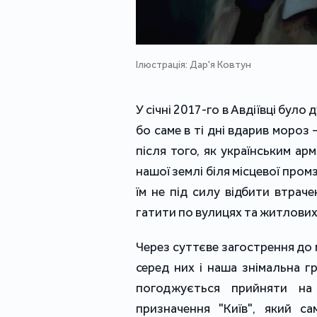
Ілюстрація: Дар'я Ковтун
У січні 2017-го в Авдіївці було
бо саме в ті дні вдарив мороз
після того, як українським а
нашої землі біля місцевої пром
їм не під силу відбити втрач
гатити по вулицях та житлових
Через суттєве загострення до 
серед них і наша знімальна гр
погоджується прийняти на 
призначення "Київ", який са