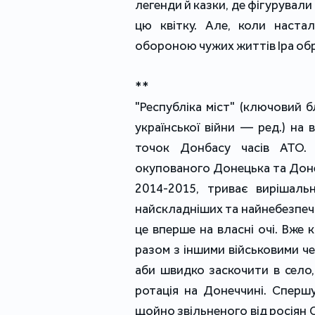
легенди й казки, де фігурували 
цю квітку. Але, коли настал
обороною чужих життів Іра обр
**
"Республіка міст" (ключовий б
української війни — ред.) на 
точок Донбасу часів АТО. 
окупованого Донецька та Донец
2014-2015, триває вирішал
найскладніших та найнебезпечн
це вперше на власні очі. Вже к
разом з іншими військовими че
аби швидко заскочити в село, 
ротація на Донеччині. Спершу,
щойно звільненого від росіян 