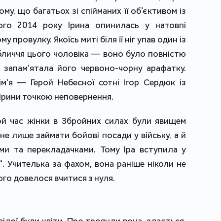
му, що багатьох зі спійманих її об’єктивом із
ого 2014 року Ірина опинилась у натовпі
 провулку. Якоїсь миті біля її ніг упав один із
обличчя цього чоловіка — воно було повністю
 запам’ятала його червоно-чорну арафатку.
ім'я — Герой Небесної сотні Ігор Сердюк із
 Ірини точкою неповернення.
той час жінки в Збройних силах були явищем
 не лише займати бойові посади у війську, а й
ми та перекладачками. Тому Іра вступила у
. Учителька за фахом, вона раніше ніколи не
ого довелося вчитися з нуля.