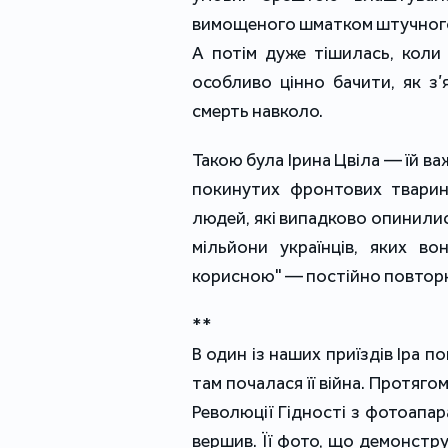
вимощеного шматком штучного х
А потім дуже тішилась, коли 
особливо цінно бачити, як з
смерть навколо.
Такою була Ірина Цвіла — їй в
покинутих фронтових тварин
людей, які випадково опинилис
мільйони українців, яких в
корисною" — постійно повторю
**
В один із наших приїздів Іра п
там почалася її війна. Протягом
Революції Гідності з фотоапара
вершив. Її фото, що демонстр