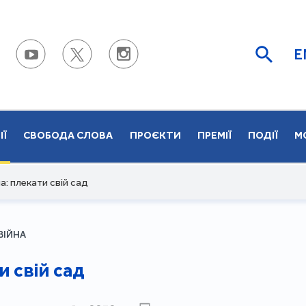
E
ІЇ
СВОБОДА СЛОВА
ПРОЄКТИ
ПРЕМІЇ
ПОДІЇ
М
ла: плекати свій сад
ВІЙНА
и свій сад