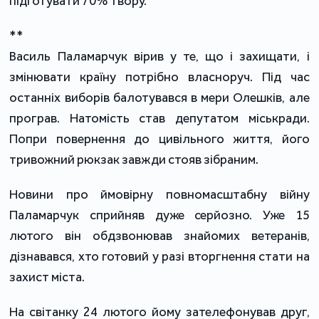
підготувати 70% твору.
**
Василь Паламарчук вірив у те, що і захищати, і
змінювати країну потрібно власноруч. Під час
останніх виборів балотувався в мери Олешків, але
програв. Натомість став депутатом міськради.
Попри повернення до цивільного життя, його
тривожний рюкзак завжди стояв зібраним.
Новини про ймовірну повномасштабну війну
Паламарчук сприйняв дуже серйозно. Уже 15
лютого він обдзвонював знайомих ветеранів,
дізнавався, хто готовий у разі вторгнення стати на
захист міста.
На світанку 24 лютого йому зателефонував друг,