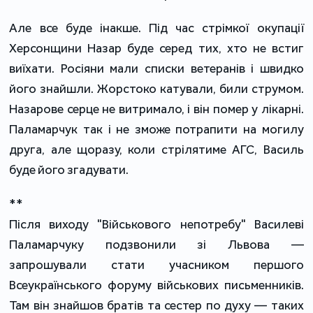
Але все буде інакше. Під час стрімкої окупації
Херсонщини Назар буде серед тих, хто не встиг
виїхати. Росіяни мали списки ветеранів і швидко
його знайшли. Жорстоко катували, били струмом.
Назарове серце не витримало, і він помер у лікарні.
Паламарчук так і не зможе потрапити на могилу
друга, але щоразу, коли стрілятиме АГС, Василь
буде його згадувати.
**
Після виходу "Військового непотребу" Василеві
Паламарчуку подзвонили зі Львова —
запрошували стати учасником першого
Всеукраїнського форуму військових письменників.
Там він знайшов братів та сестер по духу — таких