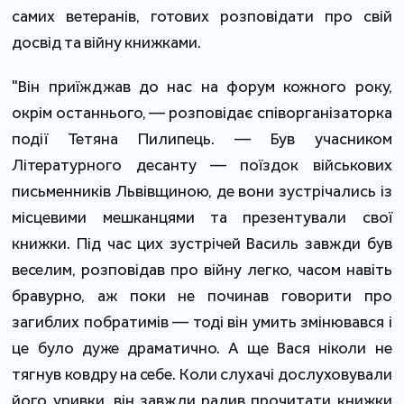
самих ветеранів, готових розповідати про свій
досвід та війну книжками.
"Він приїжджав до нас на форум кожного року,
окрім останнього, — розповідає співорганізаторка
події Тетяна Пилипець. — Був учасником
Літературного десанту — поїздок військових
письменників Львівщиною, де вони зустрічались із
місцевими мешканцями та презентували свої
книжки. Під час цих зустрічей Василь завжди був
веселим, розповідав про війну легко, часом навіть
бравурно, аж поки не починав говорити про
загиблих побратимів — тоді він умить змінювався і
це було дуже драматично. А ще Вася ніколи не
тягнув ковдру на себе. Коли слухачі дослуховували
його уривки, він завжди радив прочитати книжки