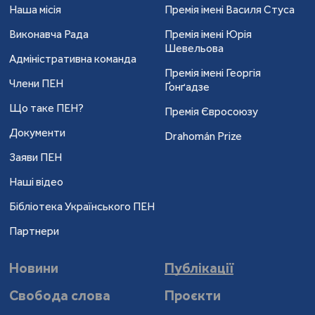
Наша місія
Премія імені Василя Стуса
Виконавча Рада
Премія імені Юрія
Шевельова
Адміністративна команда
Премія імені Георгія
Члени ПЕН
Ґонґадзе
Що таке ПЕН?
Премія Євросоюзу
Документи
Drahomán Prize
Заяви ПЕН
Наші відео
Бібліотека Українського ПЕН
Партнери
Новини
Публікації
Свобода слова
Проєкти