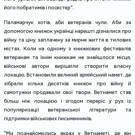
його побратимів і посестер".
Паламарчук хотів, аби ветеранів чули. Аби за
допомогою книжок українці нарешті дізналися про
війну та ціну, заплачену за мирне життя в тилових
містах. Коли на одному з книжкових фестивалів
ветеранам та їхнім книжкам не знайшлося місця,
військові автори вирішили створити власну
локацію. Встановили великий армійський намет, де
зібрали кілька десятків книжок про війну й
самотужки продавали свої твори. Ветнамет став
більш ніж локацією і згодом переріс у рух із
популяризації ветеранської літератури та
підтримки військових письменників.
"Ми познайомились якраз у Ветнаметі, де він