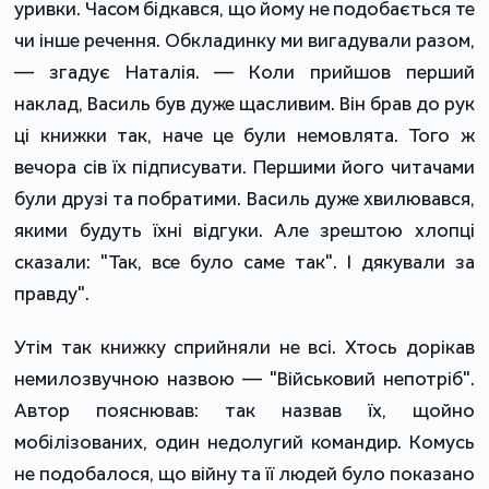
уривки. Часом бідкався, що йому не подобається те
чи інше речення. Обкладинку ми вигадували разом,
— згадує Наталія. — Коли прийшов перший
наклад, Василь був дуже щасливим. Він брав до рук
ці книжки так, наче це були немовлята. Того ж
вечора сів їх підписувати. Першими його читачами
були друзі та побратими. Василь дуже хвилювався,
якими будуть їхні відгуки. Але зрештою хлопці
сказали: "Так, все було саме так". І дякували за
правду".
Утім так книжку сприйняли не всі. Хтось дорікав
немилозвучною назвою — "Військовий непотріб".
Автор пояснював: так назвав їх, щойно
мобілізованих, один недолугий командир. Комусь
не подобалося, що війну та її людей було показано