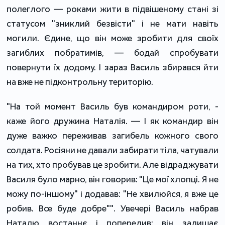
полеглого — роками жити в підвішеному стані зі
статусом "зниклий безвісти" і не мати навіть
могили. Єдине, що він може зробити для своїх
загиблих побратимів, — бодай спробувати
повернути їх додому. І зараз Василь збирався йти
на вже не підконтрольну територію.
"На той момент Василь був командиром роти, -
каже його дружина Наталія. — І як командир він
дуже важко переживав загибель кожного свого
солдата. Росіяни не давали забирати тіла, чатували
на тих, хто пробував це зробити. Але відраджувати
Василя було марно, він говорив: "Це мої хлопці. Я не
можу по-іншому" і додавав: "Не хвилюйся, я вже це
робив. Все буде добре"". Увечері Василь набрав
Наталю востаннє і попередив: він залишає