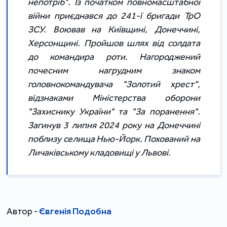
непотріб". Із початком повномасштабної
війни приєднався до 241-ї бригади ТрО
ЗСУ. Воював на Київщині, Донеччині,
Херсонщині. Пройшов шлях від солдата
до командира роти. Нагороджений
почесним нагрудним знаком
головнокомандувача "Золотий хрест",
відзнаками Міністерства оборони
"Захиснику України" та "За поранення".
Загинув 3 липня 2024 року на Донеччині
поблизу селища Нью-Йорк. Похований на
Личаківському кладовищі у Львові.
Автор -
Євгенія Подобна