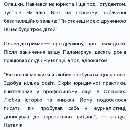
Олешки. Навчався на юриста і ще тоді, студентом,
зустрів Наталю. Вже на першому побаченні
безапеляційно заявив: "Ти станеш моєю дружиною
і в нас буде троє дітей".
Слова дотримав — і про дружину, і про трьох дітей.
Після закінчення вишу Паламарчук десять років
працював слідчим у міліції, а тоді адвокатом.
"Він поспішав жити й любив пробувати щось нове.
Здобув кілька освіт. Окрім юридичної практики,
вчителював у професійному ліцеї в Олешках.
Любив історію та книжки. Йому подобалося
писати, він пробував себе у журналістиці,
дописував до херсонських видань", — згадує
Наталія.