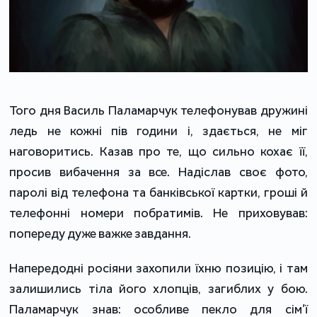
Того дня Василь Паламарчук телефонував дружині
ледь не кожні пів години і, здається, не міг
наговоритись. Казав про те, що сильно кохає її,
просив вибачення за все. Надіслав своє фото,
паролі від телефона та банківської картки, гроші й
телефонні номери побратимів. Не приховував:
попереду дуже важке завдання.
Напередодні росіяни захопили їхню позицію, і там
залишились тіла його хлопців, загиблих у бою.
Паламарчук знав: особливе пекло для сім’ї