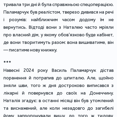
тривала три дні й була справжньою спецоперацією.
Паламарчук був реалістом, тверезо дивився на речі
і розумів: найближчим часом додому їм не
вернутись. Відтоді вони з Наталею часто мріяли
про власний дім, у якому обов’язково буде кабінет,
де вони творитимуть разом: вона вишиватиме, він
— писатиме нову книжку.
***
Навесні 2024 року Василь Паламарчук дістав
поранення й потрапив до шпиталю. Але, щойно
зняли шви, того ж дня достроково виписався з
лікарні й повернувся до своїх на Донеччину.
Наталія згадує: в останні місяці він був утомлений
та виснажений, але коли незадовго до загибелі
йому запропонували вищу, до того ж тилову,