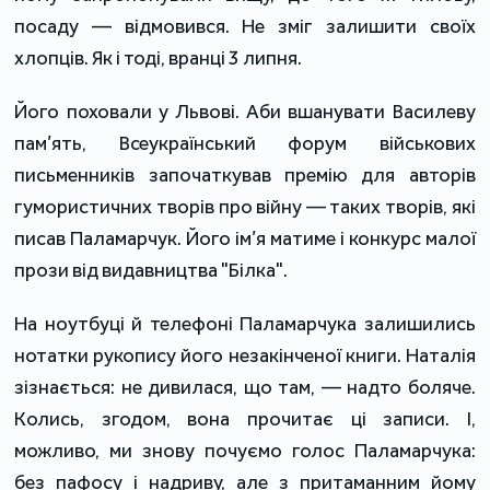
посаду — відмовився. Не зміг залишити своїх
хлопців. Як і тоді, вранці 3 липня.
Його поховали у Львові. Аби вшанувати Василеву
пам’ять, Всеукраїнський форум військових
письменників започаткував премію для авторів
гумористичних творів про війну — таких творів, які
писав Паламарчук. Його ім’я матиме і конкурс малої
прози від видавництва "Білка".
На ноутбуці й телефоні Паламарчука залишились
нотатки рукопису його незакінченої книги. Наталія
зізнається: не дивилася, що там, — надто боляче.
Колись, згодом, вона прочитає ці записи. І,
можливо, ми знову почуємо голос Паламарчука:
без пафосу і надриву, але з притаманним йому