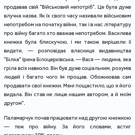
продавав свій "Військовий непотріб". Це була дуже
влучна назва. Як їх свого часу називали військовим
непотребом на початку війни, так і в нас літературу
про війну багато хто вважав непотребом. Василева
книжка була блискучою, і ми також вирішили її
видати, — розповідає власниця видавництва
"Білка" Ірина Білоцерківська. — Вася — людина, яка
гріла всіх навколо. Він був дуже соціальним, розумів
людей і багато чого їм прощав. Обожнював сам
продавати свої книжки. Мені пощастило, що я його
видала. Він став не лише нашим автором, а й моїм
другом".
Паламарчук почав працювати над другою книжкою
— теж про війну. За його словами, встиг