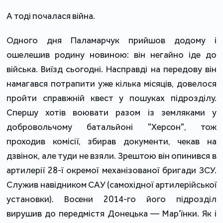
А тоді почалася війна.
Одного дня Паламарчук прийшов додому і
ошелешив родину новиною: він негайно іде до
війська. Виїзд сьогодні. Насправді на передову він
намагався потрапити уже кілька місяців, довелося
пройти справжній квест у пошуках підрозділу.
Спершу хотів воювати разом із земляками у
добровольчому батальйоні "Херсон", тож
проходив комісії, збирав документи, чекав на
дзвінок, але туди не взяли. Зрештою він опинився в
артилерії 28-ї окремої механізованої бригади ЗСУ.
Служив навідником САУ (самохідної артилерійської
установки). Восени 2014-го його підрозділ
вирушив до передмістя Донецька — Мар’їнки. Як і