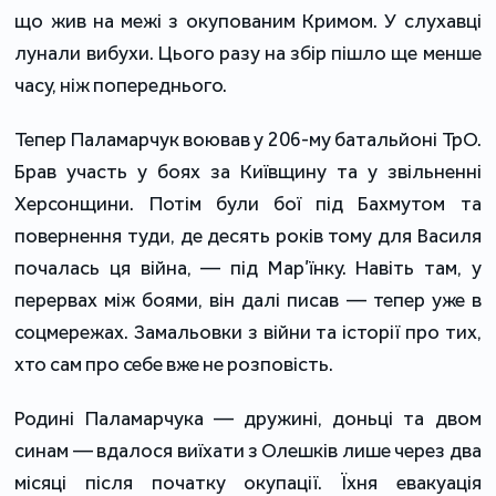
що жив на межі з окупованим Кримом. У слухавці
лунали вибухи. Цього разу на збір пішло ще менше
часу, ніж попереднього.
Тепер Паламарчук воював у 206-му батальйоні ТрО.
Брав участь у боях за Київщину та у звільненні
Херсонщини. Потім були бої під Бахмутом та
повернення туди, де десять років тому для Василя
почалась ця війна, — під Мар’їнку. Навіть там, у
перервах між боями, він далі писав — тепер уже в
соцмережах. Замальовки з війни та історії про тих,
хто сам про себе вже не розповість.
Родині Паламарчука — дружині, доньці та двом
синам — вдалося виїхати з Олешків лише через два
місяці після початку окупації. Їхня евакуація