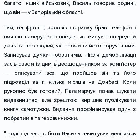
багато інших військових, Василь говорив родині,
що він — у Запорізькій області.
Там, на фронті, чоловік щоранку брав телефон і
вмикав камеру. Розповідав, як минув попередній
день та про людей, які прожили його поруч із ним.
Записував думки побратимів. Після демобілізації
засів разом із цим відеощоденником за комп’ютер
— описувати все, що пройшов він та його
підрозділ за ті кілька місяців на Донбасі. Коли
рукопис був готовий, Паламарчук почав шукати
видавництво, але зрештою вирішив публікувати
книгу самотужки. Видання профінансував один з
побратимів та героїв книжки.
"Іноді під час роботи Василь зачитував мені якісь