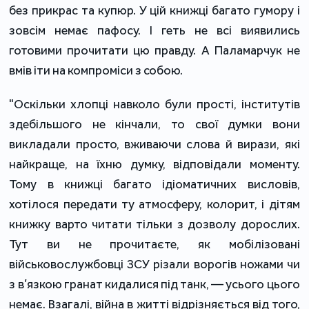
без прикрас та купюр. У цій книжці багато гумору і
зовсім немає пафосу. І геть не всі виявились
готовими прочитати цю правду. А Паламарчук не
вмів іти на компроміси з собою.
"Оскільки хлопці навколо були прості, інститутів
здебільшого не кінчали, то свої думки вони
викладали просто, вживаючи слова й вирази, які
найкраще, на їхню думку, відповідали моменту.
Тому в книжці багато ідіоматичних висловів,
хотілося передати ту атмосферу, колорит, і дітям
книжку варто читати тільки з дозволу дорослих.
Тут ви не прочитаєте, як мобілізовані
військовослужбовці ЗСУ різали ворогів ножами чи
з в’язкою гранат кидалися під танк, — усього цього
немає. Взагалі, війна в житті відрізняється від того,