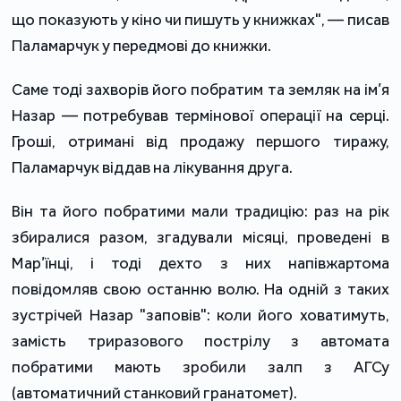
що показують у кіно чи пишуть у книжках", — писав
Паламарчук у передмові до книжки.
Саме тоді захворів його побратим та земляк на ім’я
Назар — потребував термінової операції на серці.
Гроші, отримані від продажу першого тиражу,
Паламарчук віддав на лікування друга.
Він та його побратими мали традицію: раз на рік
збиралися разом, згадували місяці, проведені в
Мар’їнці, і тоді дехто з них напівжартома
повідомляв свою останню волю. На одній з таких
зустрічей Назар "заповів": коли його ховатимуть,
замість триразового пострілу з автомата
побратими мають зробили залп з АГСу
(автоматичний станковий гранатомет).