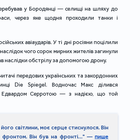
перебував у Бородянці — селищі на шляху до
раси, через яке щодня проходили танки і
ійських авіаударів. У ті дні росіяни поцілили
наслідок чого сорок мирних жителів загинули
ав наслідки обстрілу за допомогою дрону.
читачі передових українських та закордонних
инці Die Spiegel. Водночас Макс ділився
ою Едвардом Серротою — з надією, що той
 його світлини, моє серце стиснулося. Він
з фронтом. Він був на фронті…" —
пише