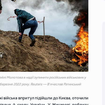
йлі Молотова в надії зупинити російських військових у
1 березня 2022 року. Reuters — В’ячеслав Ратинський
кі війська впритул підійшли до Києва, оточили
півдня й сходу України. У Макарові поблизу