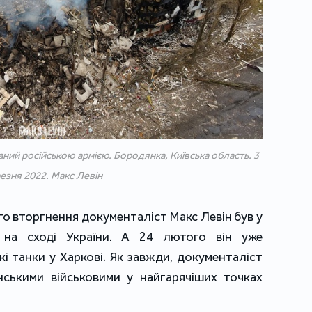
ий російською армією. Бородянка, Київська область. 3
езня 2022. Макс Левін
 вторгнення документаліст Макс Левін був у
і на сході України. А 24 лютого він уже
і танки у Харкові. Як завжди, документаліст
їнськими військовими у найгарячіших точках