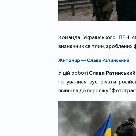
Команда Українського ПЕН сп
визначних світлин, зроблених 
Житомир — Слава Ратинський
У цій роботі
Слава Ратинський
готувалися зустрічати росій
ввійшла до переліку "Фотографі