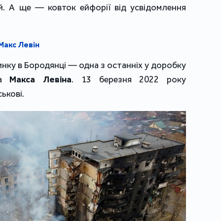
й. А ще — ковток ейфорії від усвідомлення
Макс Левін
нку в Бородянці — одна з останніх у доробку
та
Макса Левіна
. 13 березня 2022 року
ькові.