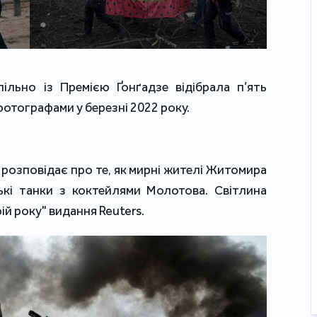
ільно із Премією Ґонґадзе відібрала п’ять
фотографами у березні 2022 року.
розповідає про те, як мирні жителі Житомира
ські танки з коктейлями Молотова. Світлина
й року" видання Reuters.