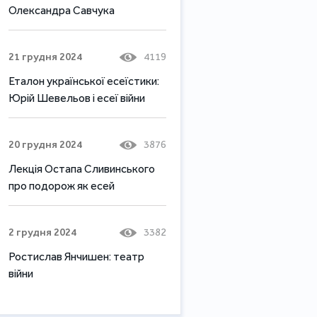
Олександра Савчука
21 грудня 2024
4119
Еталон української есеїстики:
Юрій Шевельов і есеї війни
20 грудня 2024
3876
Лекція Остапа Сливинського
про подорож як есей
2 грудня 2024
3382
Ростислав Янчишен: театр
війни