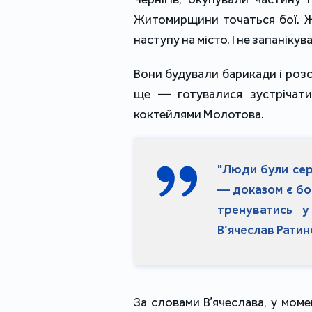
Житомирщини точаться бої. Ж
наступу на місто. І не запаніку
Вони будували барикади і розс
ще — готувалися зустрічати
коктейлями Молотова.
"Люди були сер
— доказом є бо
тренуватись у
В’ячеслав Ратин
За словами В’ячеслава, у моме