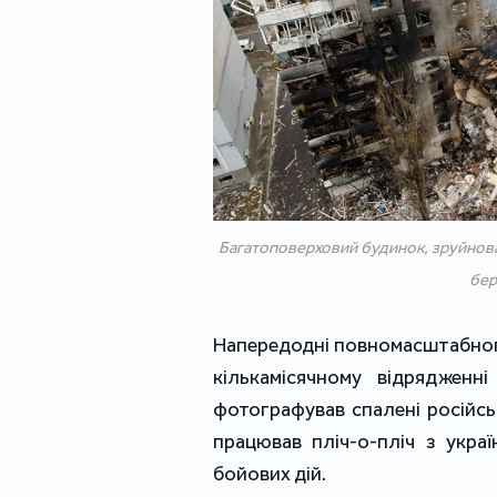
Багатоповерховий будинок, зруйнован
бер
Напередодні повномасштабного
кількамісячному відрядженн
фотографував спалені російськ
працював пліч-о-пліч з укра
бойових дій.