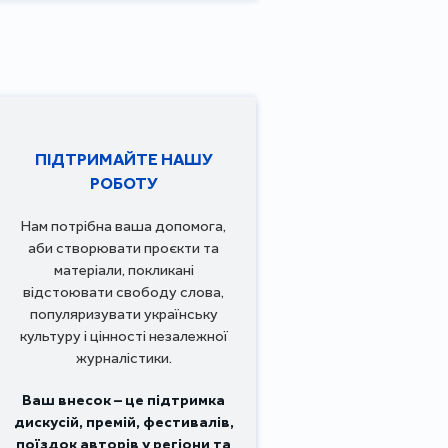
ПІДТРИМАЙТЕ НАШУ
РОБОТУ
Нам потрібна ваша допомога,
аби створювати проєкти та
матеріали, покликані
відстоювати свободу слова,
популяризувати українську
культуру і цінності незалежної
журналістики.
Ваш внесок – це підтримка
дискусій, премій, фестивалів,
поїздок авторів у регіони та