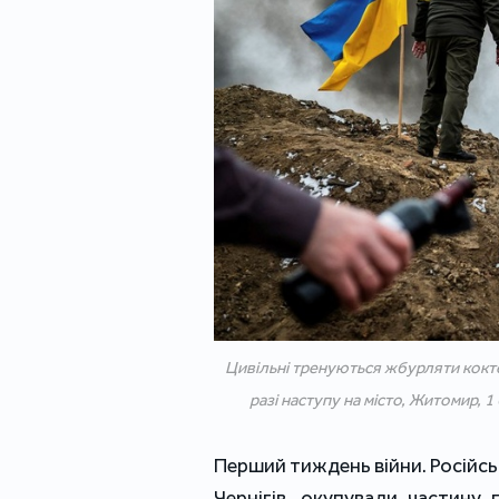
Цивільні тренуються жбурляти кокте
разі наступу на місто, Житомир, 
Перший тиждень війни. Російсь
Чернігів, окупували частину 