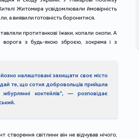
ителі Житомира усвідомлювали ймовірність
вали, а виявили готовність боронитися.
тавляли протитанкові їжаки, копали окопи. А
 ворога з будь-якою зброєю, зокрема і з
йозно налаштовані захищати своє місто
дай те, що сотня добровольців прийшла
 жбурлянні коктейлів", — розповідає
ський.
нт створення світлини він не відчував нічого,