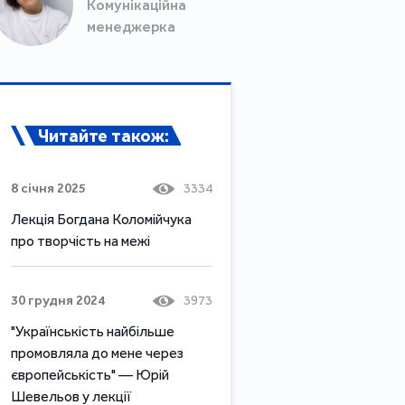
Комунікаційна
менеджерка
Читайте також:
8 січня 2025
3334
Лекція Богдана Коломійчука
про творчість на межі
30 грудня 2024
3973
"Українськість найбільше
промовляла до мене через
європейськість" — Юрій
Шевельов у лекції