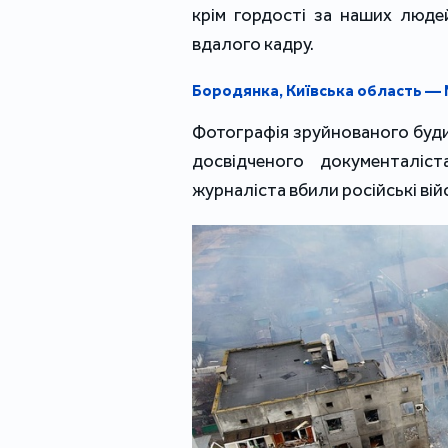
крім гордості за наших люде
вдалого кадру.
Бородянка, Київська область — 
Фотографія зруйнованого буди
досвідченого документаліс
журналіста вбили російські війс