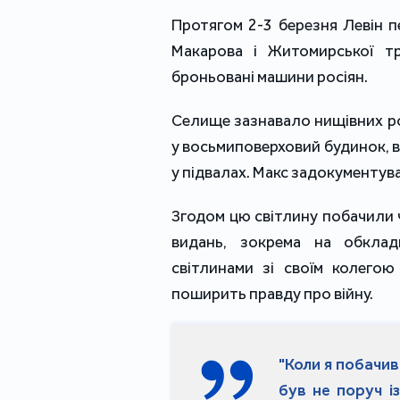
Протягом 2-3 березня Левін 
Макарова і Житомирської т
броньовані машини росіян.
Селище зазнавало нищівних рос
у восьмиповерховий будинок, в
у підвалах. Макс задокументув
Згодом цю світлину побачили 
видань, зокрема на обклад
світлинами зі своїм колег
поширить правду про війну.
"Коли я побачив
був не поруч і