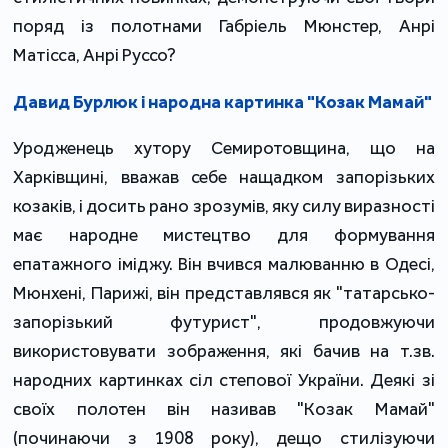
поряд із полотнами Габріель Мюнстер, Анрі
Матісса, Анрі Руссо?
Давид Бурлюк і народна картинка "Козак Мамай"
Уродженець хутору Семиротовщина, що на
Харківщині, вважав себе нащадком запорізьких
козаків, і досить рано зрозумів, яку силу виразності
має народне мистецтво для формування
епатажного іміджу. Він вчився малюванню в Одесі,
Мюнхені, Парижі, він представлявся як "татарсько-
запорізький футурист", продовжуючи
використовувати зображення, які бачив на т.зв.
народних картинках сіл степової України. Деякі зі
своїх полотен він називав "Козак Мамай"
(починаючи з 1908 року), дещо стилізуючи