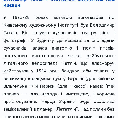
Києвом
У 1925-28 роках колегою Богомазова по
Київському художньому інституті був Володимир
Татлін. Він готував художників театру, кіно і
фотографії. У будинку, де мешкав, за спогадами
сучасників, вивчав анатомію і політ птахів,
поступово виготовляючи деталі майбутнього
літального велосипеда. Татлін, що власноруч
майстрував у 1914 році бандури, аби співати у
вишиванці козацьких дум у Берліні (для кайзера
Вільгельма ІІ) й Парижі (для Пікассо), казав: "Мій
планер — для народу, і мистецтво, і корисне
пристосування. Народ України буде особливо
зацікавлений в планері "Летатлін". Над полями без
єдиного дерева можна ширити годинами, так само,