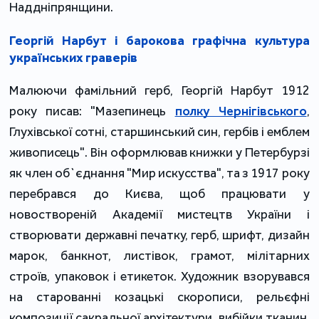
Наддніпрянщини.
Георгій Нарбут і барокова графічна культура
українських граверів
Малюючи фамільний герб, Георгій Нарбут 1912
року писав: "Мазепинець
полку Чернігівського
,
Глухівської сотні, старшинський син, гербів і емблем
живописець". Він оформлював книжки у Петербурзі
як член об`єднання "Мир искусства", та з 1917 року
перебрався до Києва, щоб працювати у
новоствореній Академії мистецтв України і
створювати державні печатку, герб, шрифт, дизайн
марок, банкнот, листівок, грамот, мілітарних
строїв, упаковок і етикеток. Художник взорувався
на старованні козацькі скорописи, рельєфні
композиції сакральної архітектури, вибійки тканин,