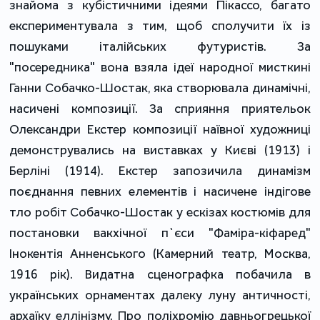
знайома з кубістичними ідеями Пікассо, багато
експериментувала з тим, щоб сполучити їх із
пошуками італійських футуристів. За
"посередника" вона взяла ідеї народної мисткині
Ганни Собачко-Шостак, яка створювала динамічні,
насичені композиції. За сприяння приятельок
Олександри Екстер композиції наївної художниці
демонструвались на виставках у Києві (1913) і
Берліні (1914). Екстер запозичила динамізм
поєднання певних елементів і насичене індігове
тло робіт Собачко-Шостак у ескізах костюмів для
постановки вакхічної п`єси "Фаміра-кіфаред"
Інокентія Анненського (Камерний театр, Москва,
1916 рік). Видатна сценографка побачила в
українських орнаментах далеку луну античності,
архаїку еллінізму. Про поліхромію давньогрецької