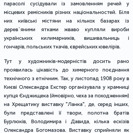
парасолі сусідували із замовленням речей у
місцевих ремісників різних національностей. Біля
них київські містяни на кількох базарах із
дерев`яними ятками жваво купляли вироби
українських килимарників, вишивальниць і
гончарів, польських ткачів, єврейських ювелірів.
Тут у художників-модерністів досить рано
проявилась цікавість до химерного поєднання
технічного з етнічним. Так, у листопад 1908 року в
Києві Олександра Екстер організувала у крамниці
купця Єнджищека (ймовірно, чеха за походженням)
на Хрещатику виставку "Ланка", де, серед інших,
були представлені її твори, полотна братів
Бурлюків, Володимира і Давида, кілька ескізів
Олександра Богомазова. Виставку сприйняли як