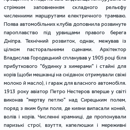
стрімким заповненням складного рельєфу
численними маршрутами електричного трамваю.
Поява автомобільних клубів доповнила розвинуте
пароплавство під урвищами правого берега
Дніпра. Технічний розвиток, однак, межував із
цілком пасторальними сценами. Архітектор
Владислав Городецький спланував у 1905 році біля
прибуткового "будинку з химерами" і стайні для
корів (щоби мешканці на сніданок отримували свіжі
молоко й масло), і гараж для власного автомобіля.
1913 року авіатор Петро Нестеров вперше у світі
виконав "мертву петлю" над Сирецьким полем,
поряд з яким були поля, де кияни випасали коней,
волів і корів. Численні крамниці, де пропонували
паризькі строї, взуття, капелюшки і мереживні