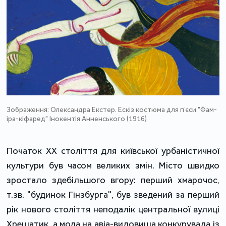
Зображення: Олександра Екстер. Ескіз костюма для пʼєси "Фам­
іра-кіфаред" Інокентія Анненського (1916)
Початок ХХ століття для київської урбаністичної
культури був часом великих змін. Місто швидко
зростало здебільшого вгору: перший хмарочос,
т.зв. "будинок Гінзбурга", був зведений за перший
рік нового століття неподалік центральної вулиці
Хрещатик, а мода на авіа-видовища конкурувала із