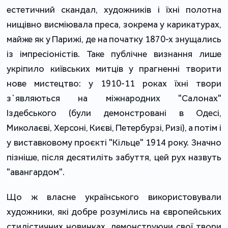
естетичний скандал, художників і їхні полотна
нищівно висміювала преса, зокрема у карикатурах,
майже як у Парижі, де на початку 1870-х знущались
із імпресіоністів. Таке публічне визнання лише
укріпило київських митців у прагненні творити
нове мистецтво: у 1910-11 роках їхні твори
з`являються на міжнародних "Салонах"
Іздебського (були демонстровані в Одесі,
Миколаєві, Херсоні, Києві, Петербурзі, Ризі), а потім і
у виставковому проєкті "Кільце" 1914 року. Значно
пізніше, після десятиліть забуття, цей рух назвуть
"авангардом".
Що ж власне українського використовували
художники, які добре розумілись на європейських
стилістичних новинках, демонструючи свої твори