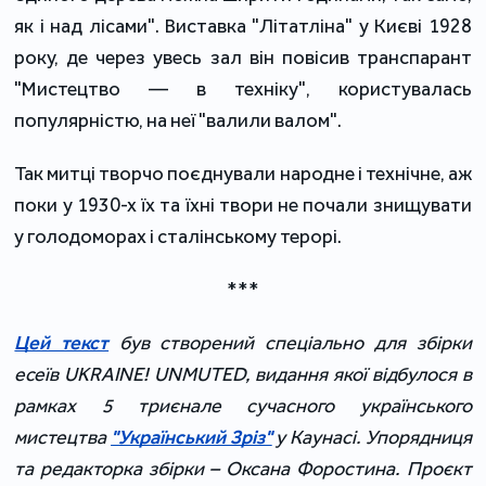
як і над лісами". Виставка "Літатліна" у Києві 1928
року, де через увесь зал він повісив транспарант
"Мистецтво — в техніку", користувалась
популярністю, на неї "валили валом".
Так митці творчо поєднували народне і технічне, аж
поки у 1930-х їх та їхні твори не почали знищувати
у голодоморах і сталінському терорі.
***
Цей текст
був створений спеціально для збірки
есеїв UKRAINE! UNMUTED, видання якої відбулося в
рамках 5 триєнале сучасного українського
мистецтва
"Український Зріз"
у Каунасі. Упорядниця
та редакторка збірки – Оксана Форостина. Проєкт