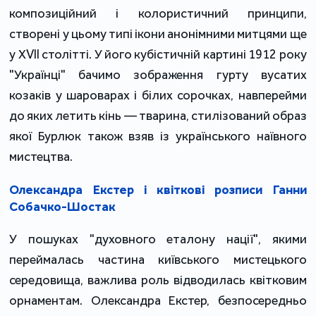
композиційний і колористичний принципи,
створені у цьому типі ікони анонімними митцями ще
у ХVII столітті. У його кубістичній картині 1912 року
"Українці" бачимо зображення гурту вусатих
козаків у шароварах і білих сорочках, навперейми
до яких летить кінь — тварина, стилізований образ
якої Бурлюк також взяв із українського наївного
мистецтва.
Олександра Екстер і квіткові розписи Ганни
Собачко-Шостак
У пошуках "духовного еталону нації", якими
переймалась частина київського мистецького
середовища, важлива роль відводилась квітковим
орнаментам. Олександра Екстер, безпосередньо