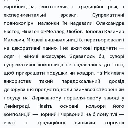
виробництва, виготовляв і традиційні речі, і
експериментальні зразки. Супрематичні
повноколірні малюнки їм надавали Олександра
Екстер, Ніна Генке-Меллер, Любов Попова і Казимир
Малевич. Місцеві вишивальниці їх перетворювали і
на декоративні панно, і на вжиткові предмети —
одяг і жіночі аксесуари. Здавалось би, суворі
супрематичні композиції не надавались до того,
щоб прикрашати подушки чи ковдри, та Малевич
використав такий парадоксальний досвід
декорування предметів, коли займався створенням
посуду на Державному порцеляновому заводі у
Ленінграді. Навіть основні кольори його
композицій — чорний і червоний на білому тлі —
взяті з традиційної вишивки сорочок