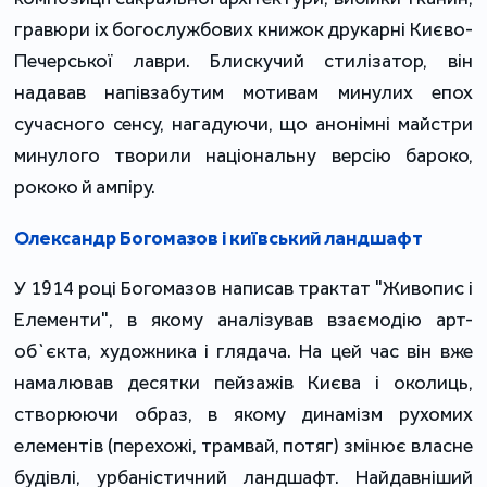
гравюри іх богослужбових книжок друкарні Києво-
Печерської лаври. Блискучий стилізатор, він
надавав напівзабутим мотивам минулих епох
сучасного сенсу, нагадуючи, що анонімні майстри
минулого творили національну версію бароко,
рококо й ампіру.
Олександр Богомазов і київський ландшафт
У 1914 році Богомазов написав трактат "Живопис і
Елементи", в якому аналізував взаємодію арт-
об`єкта, художника і глядача. На цей час він вже
намалював десятки пейзажів Києва і околиць,
створюючи образ, в якому динамізм рухомих
елементів (перехожі, трамвай, потяг) змінює власне
будівлі, урбаністичний ландшафт. Найдавніший