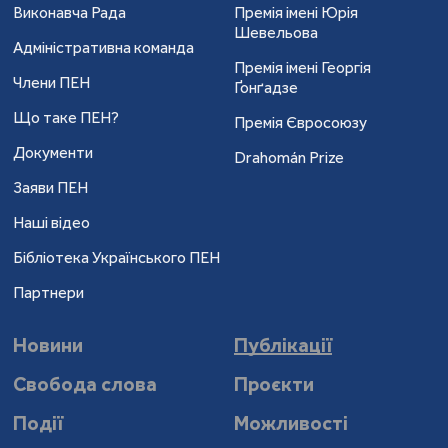
Виконавча Рада
Премія імені Юрія
Шевельова
Адміністративна команда
Премія імені Георгія
Члени ПЕН
Ґонґадзе
Що таке ПЕН?
Премія Євросоюзу
Документи
Drahomán Prize
Заяви ПЕН
Наші відео
Бібліотека Українського ПЕН
Партнери
Новини
Публікації
Свобода слова
Проєкти
Події
Можливості