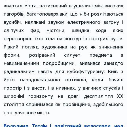
квартал міста, затиснений в ущелині між високих
пагорбів, багатоповерхівки, що ніби розлітаються
вусибіч, налякані звуком електричного вагону і
сліпучих фар, містяни, швидка хода яких
перетворює їхні тіла на контур із гострих кутів.
Різкий погляд художника на рух як зникнення
форми, розірваний силует предмета з
невизначеними подробицями, виявився занадто
радикальним навіть для кубофутуризму: Київ з
його парадоксальною оптикою, коли бачиш
простір і з висот, і в низинах, у вигинах спусків і
широчіні горизонту, на довгі десятиліття ХХ
століття сприймався як провінційне, здебільшого
прогулянкове місто.
Володимр Татлін і повітряний велосипед над