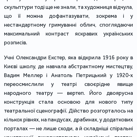
скульптури тоді ще не знали, та художниця відчула,
що її можна дофантазувати, зокрема і у
нестандартному гримуванні облич, споглядаючи
максимальний контраст яскравих українських
розписів.
Учні Олександри Екстер, яка відкрила 1916 року в
Києві школу, де навчала абстрактному мистецтву,
Вадим Меллер і Анатоль Петрицький у 1920-х
переосмислили у театрі своєрідне явище
народного театру — вертеп. Його двоярусна
конструкція стала основою для нового типу
театральної сценографії. Дійство розгорталось на
кількох рівнях, на пандусах, драбинах, у додаткових
порталах — не лише сходи, а й складніші спіральні