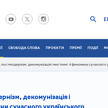
E
ІЇ
СВОБОДА СЛОВА
ПРОЄКТИ
ПРЕМІЇ
ПОДІЇ
М
 постмодернізм, декомунізація і мисткині: 4 феномени сучасного
рнізм, декомунізація і
ни сучасного українського