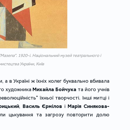
Мазепа". 1920-і. Національний музей театрального і
мистецтва України, Київ
, а в Україні ж їхніх колег буквально вбивала
ого художника
Михайла Бойчука
та його учнів
еволюційність" їхньої творчості. Інші митці і
рицький
,
Василь Єрмілов
і
Марія Синякова-
ли цькування та загрозу повторити долю