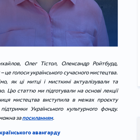
хайлов, Олег Тістол, Олександр Ройтбурд,
 – це голоси українського сучасного мистецтва.
мо, як ці митці і мисткині актуалізували та
о. Цю статтю ми підготували на основі лекції
ниця мистецтва виступила в межах проєкту
підтримки Українського культурного фонду.
 можна за
посиланням
.
українського авангарду