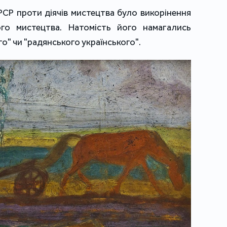
СР проти діячів мистецтва було викорінення
ого мистецтва. Натомість його намагались
о" чи "радянського українського".