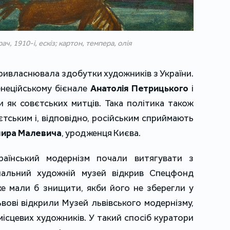
, 1910-і, ескіз; картон, темпера, олія
привласнювала здобутки художників з України.
енеційському бієнале
Анатолія Петрицького
і
 як совєтських митців. Така політика також
єтським і, відповідно, російським сприймають
ира Малевича
, уродженця Києва.
раїнський модернізм почали витягувати з
нальний художній музей відкрив Спецфонд
ке мали б знищити, якби його не зберегли у
вові відкрили Музей львівського модернізму,
ісцевих художників. У такий спосіб куратори