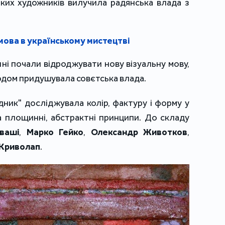
яких художників вилучила радянська влада з
мова в українському мистецтві
кині почали відроджувати нову візуальну мову,
одом придушувала совєтська влада.
ник" досліджувала колір, фактуру і форму у
а площинні, абстрактні принципи. До складу
ваші
,
Марко Гейко
,
Олександр Животков
,
 Криволап
.