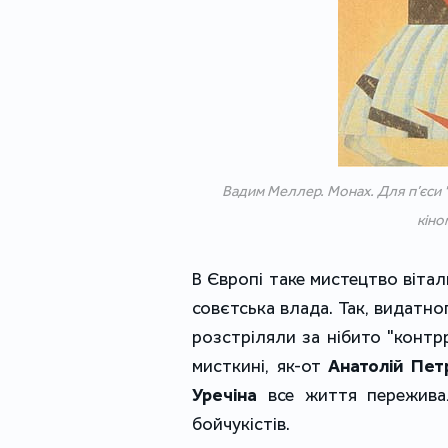
Вадим Меллер. Монах. Для п’єси "
кіно
В Європі таке мистецтво вітали
совєтська влада. Так, видатн
розстріляли за нібито "контрр
мисткині, як-от
Анатолій Пет
Уречіна
все життя пережива
бойчукістів.