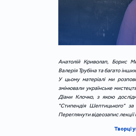
Анатолій Криволап, Борис Ми
Валерія Трубіна та багато інших
У цьому матеріалі ми розпові
змінювали українське мистецтв
Діани Клочко, з якою дослід
"Стипендія Шептицького" за 
Переглянути відеозапис лекції
Творці 