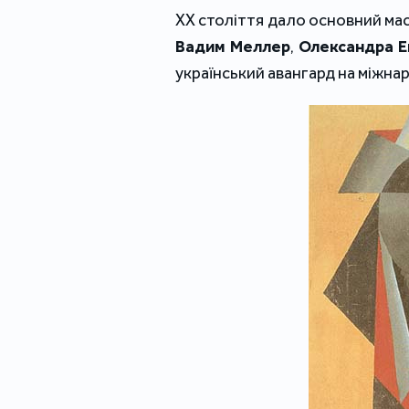
XX століття дало основний мас
Вадим Меллер
,
Олександра Е
український авангард на міжна