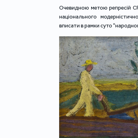
Очевидною метою репресій СР
національного модерністичн
вписати в рамки суто "народног