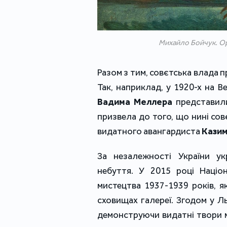
Михайло Бойчук. Орач
Разом з тим, совєтська влада 
Так, наприклад, у 1920-х на В
Вадима Меллера
представили
призвела до того, що нині сов
видатного авангардиста
Казим
За незалежності України ук
небуття. У 2015 році Націо
мистецтва 1937-1939 років, я
сховищах галереї. Згодом у Ль
демонструючи видатні твори м