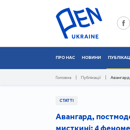
ПРО НАС
НОВИНИ
ПУБЛІКАЦ
Головна
|
Публікації
|
Авангард,
СТАТТІ
Авангард, постмоде
мисткині: 4 феноме