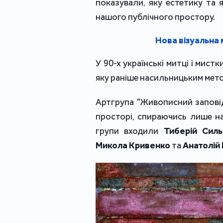
показували, яку естетику та 
нашого публічного простору.
Нова візуальна 
У 90-х українські митці і мист
яку раніше насильницьким мет
Артгрупа "Живописний заповід
просторі, спираючись лише н
групи входили
Тиберій Силь
Микола Кривенко
та
Анатолій