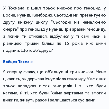
У Тохмана є цикл трьох книжок про геноцид: у
Боснії, Руанді, Камбоджі. Сьогодні ми презентуємо
другу книжку циклу "Сьогодні ми намалюємо
смерть" про геноцид у Руанді. Три зразки геноциду,
з якими ти стикався, відбулися у ті самі часи, з
різницею трішки більш як 15 років між цими
подіями. Що їх об'єднує?
Войцех Тохман:
Я спершу скажу, що об'єднує ці три книжки. Мене
цікавить, як держава існує після геноциду. У всіх цих
трьох випадках після геноцидів і ті, хто були
катами, й ті, хто були їхніми жертвами та змогли
вижити, живуть разом і залишаються сусідами.