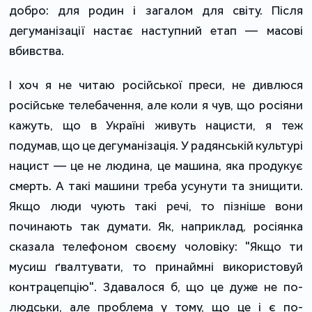
добро: для родин і загалом для світу. Після
дегуманізації настає наступний етап — масові
вбивства.
І хоч я не читаю російської преси, не дивлюся
російське телебачення, але коли я чув, що росіяни
кажуть, що в Україні живуть нацисти, я теж
подумав, що це дегуманізація. У радянській культурі
нацист — це не людина, це машина, яка продукує
смерть. А такі машини треба усунути та знищити.
Якщо люди чують такі речі, то пізніше вони
починають так думати. Як, наприклад, росіянка
сказала телефоном своєму чоловіку: "Якщо ти
мусиш ґвалтувати, то принаймні використовуй
контрацепцію". Здавалося б, що це дуже не по-
людськи, але проблема у тому, що це і є по-