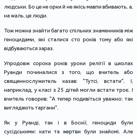
людськи. Бо це не орки й не якісь мавпи вбивають, а,
на жаль, це люди.
Тож можна знайти багато спільних знаменників між
геноцидами, які сталися сто років тому або які
відбуваються зараз.
Упродовж сорока років уроки релігії в школах
Руанди починалися з того, що вчитель або
священнослужитель казав: "Тутсі, встати". І,
наприклад, у класі з 25 дітей могли встати троє. І
вчитель говорив: "А тепер подивіться уважно: так
виглядають таргани".
Як у Руанді, так і в Боснії, геноциди були
сусідськими: кати та жертви були знайомі. Але