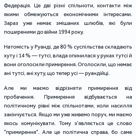
Федерація. Це дві різні спільноти, контакти між
якими обмежуються економічними інтересами.
Зараз уже немає змішаних шлюбів, які були
поширеними до війни 1994 року.
Натомість у Руанді, де 80 % суспільства складають
хуту і 14 % — тутсі, влада опинилася у руках тутсі й
вони оголосили примирення. Оголосили, що немає
ані тутсі, ані хуту, що тепер усі — руандійці.
Але ми маємо відрізняти примирення від
пробачення. Примирення відбувається на
політичному рівні між спільнотами, коли насилля
закінчується. Якщо ми уже живемо поруч, ми маємо
якось комунікувати. Тому з'являється це слово
"примирення". Але це політична справа, бо саме