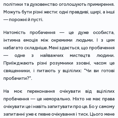
політики та духовенство оголошують примирення.
Можуть бути різні жести: одні правдиві, щирі, а інші
— порожні й пусті.
Натомість пробачення — це дуже особиста,
інтимна емоція між окремими людьми. І з цим
набагато складніше. Мені здається, що пробачення
— одне з найважчих мистецтв людини.
Приїжджають різні розумники ззовні, часом це
священники, і питають у вцілілих: "Чи ви готові
пробачити?".
На моє переконання очікувати від вцілілих
пробачення — це неморально. Ніхто не має права
очікувати це і навіть запитувати про це. Бо у самому
запитанні уже є певне очікування і тиск. Цього мене