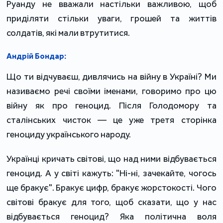
Руанду не вважали настільки важливою, щоб
приділяти стільки уваги, грошей та життів
солдатів, які мали втрутитися.
Андрій Бондар:
Що ти відчуваєш, дивлячись на війну в Україні? Ми
називаємо речі своїми іменами, говоримо про цю
війну як про геноцид. Після Голодомору та
сталінських чисток — це уже третя сторінка
геноциду українського народу.
Українці кричать світові, що над ними відбувається
геноцид. А у світі кажуть: "Ні-ні, зачекайте, чогось
ще бракує". Бракує цифр, бракує жорстокості. Чого
світові бракує для того, щоб сказати, що у нас
відбувається геноцид? Яка політична воля