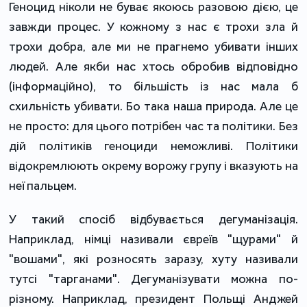
Геноцид ніколи не буває якоюсь разовою дією, це
завжди процес. У кожному з нас є трохи зла й
трохи добра, але ми не прагнемо убивати інших
людей. Але якби нас хтось обробив відповідно
(інформаційно), то більшість із нас мала б
схильність убивати. Бо така наша природа. Але це
не просто: для цього потрібен час та політики. Без
дій політиків геноциди неможливі. Політики
відокремлюють окрему ворожу групу і вказують на
неї пальцем.
У такий спосіб відбувається дегуманізація.
Наприклад, німці називали євреїв "щурами" й
"вошами", які розносять заразу, хуту називали
тутсі "тарганами". Дегуманізувати можна по-
різному. Наприклад, президент Польщі Анджей