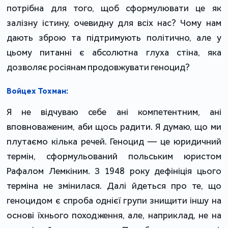
потрібна для того, щоб сформулювати це як
залізну істину, очевидну для всіх нас? Чому нам
дають зброю та підтримують політично, але у
цьому питанні є абсолютна глуха стіна, яка
дозволяє росіянам продовжувати геноцид?
Войцех Тохман:
Я не відчуваю себе ані компетентним, ані
вповноваженим, аби щось радити. Я думаю, що ми
плутаємо кілька речей. Геноцид — це юридичний
термін, сформульований польським юристом
Рафалом Лемкіним. З 1948 року дефініція цього
терміна не змінилася. Далі йдеться про те, що
геноцидом є спроба однієї групи знищити іншу на
основі їхнього походження, але, наприклад, не на