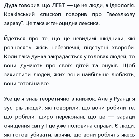
Дуда говорив, що ЛГБТ — це не люди, а ідеологія.
Краківський єпископ говорив про "веселкову
заразу". Це така ж геноцидна лексика.
Йдеться про те, що це невидимі шкідники, які
розносять якісь небезпечні, підступні хвороби.
Коли така думка закрадається у головах людей, то
вони думають про своїх дітей та онуків. Щоб
захистити людей, яких вони найбільше люблять,
вони готові на все.
Усе це я знав теоретично з книжок. Але у Руанді я
зустрів людей, які говорили, що вони робили те,
що робили, щиро переконані, що це — заради
очищення світу. І це уже половина справи. Є люди,
які готові убивати, вірячи, що вони роблять якесь