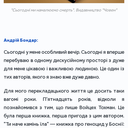
"Сьогодні ми намалюємо смерть". Видавництво "Човен"
Андрій Бондар:
Сьогодні у мене особливий вечір. Сьогодні я вперше
перебуваю в одному дискусійному просторі з дуже
для мене цікавою і важливою людиною. Це один із
тих авторів, якого я знаю вже дуже давно.
Для мого перекладацького життя це досить таки
вагомі роки. П’ятнадцять років, відколи я
познайомився з тим, що пише Войцех Тохман. Це
була перша книжка, перша пригода з цим автором.
"Ти наче камінь їла" — книжка про геноцид у Боснії: