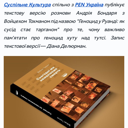
Суспільне Культура
спільно з
PEN Україна
публікує
текстову версію розмови Андрія Бондаря з
Войцехом Тохманом під назвою "Геноцид у Руанді: як
сусід стає тарганом" про те, чому важливо
пам'ятати про геноцид хуту над тутсі. Запис
текстової версії
—
Діана Делюрман.