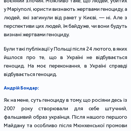
воєнний злочин. Можливо таке, що людей, убитих
у Маріуполі, юристи визнають жертвами геноциду, а
людей, які загинули від ракет у Києві, — ні. Але з
перспективи цих людей, їм байдуже, чи вони будуть
визнані жертвами геноциду.
Були такі публікації у Польщі після 24 лютого, в яких
йшлося про те, що в Україні не відбувається
геноцид. На моє переконання, в Україні справді
відбувається геноцид.
Андрій Бондар:
Як на мене, суть геноциду в тому, що росіяни десь із
2007 року створювали для себе штучний,
фальшивий образ українця. Після нашого першого
Майдану та особливо після Мюнхенської промови