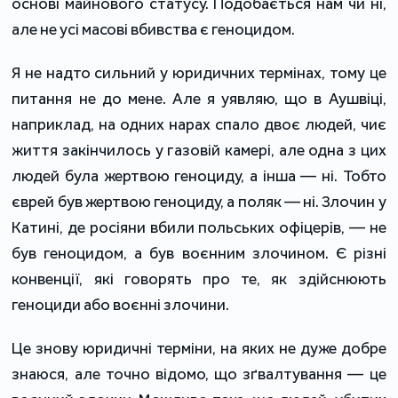
основі майнового статусу. Подобається нам чи ні,
але не усі масові вбивства є геноцидом.
Я не надто сильний у юридичних термінах, тому це
питання не до мене. Але я уявляю, що в Аушвіці,
наприклад, на одних нарах спало двоє людей, чиє
життя закінчилось у газовій камері, але одна з цих
людей була жертвою геноциду, а інша — ні. Тобто
єврей був жертвою геноциду, а поляк — ні. Злочин у
Катині, де росіяни вбили польських офіцерів, — не
був геноцидом, а був воєнним злочином. Є різні
конвенції, які говорять про те, як здійснюють
геноциди або воєнні злочини.
Це знову юридичні терміни, на яких не дуже добре
знаюся, але точно відомо, що зґвалтування — це