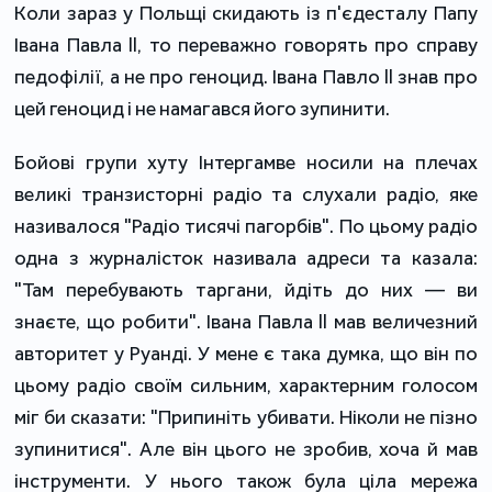
Коли зараз у Польщі скидають із п'єдесталу Папу
Івана Павла II, то переважно говорять про справу
педофілії, а не про геноцид. Івана Павло II знав про
цей геноцид і не намагався його зупинити.
Бойові групи хуту Інтергамве носили на плечах
великі транзисторні радіо та слухали радіо, яке
називалося "Радіо тисячі пагорбів". По цьому радіо
одна з журналісток називала адреси та казала:
"Там перебувають таргани, йдіть до них — ви
знаєте, що робити". Івана Павла II мав величезний
авторитет у Руанді. У мене є така думка, що він по
цьому радіо своїм сильним, характерним голосом
міг би сказати: "Припиніть убивати. Ніколи не пізно
зупинитися". Але він цього не зробив, хоча й мав
інструменти. У нього також була ціла мережа