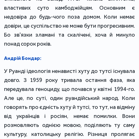
властивих суто камбоджійцям. Основним є
недовіра до будь-чого поза домом. Коли немає
довіри, це суспільство не може бути прогресивним.
Бо зв'язки зламані та скалічені, хоча й минуло
понад сорок років.
Андрій Бондар:
У Руанді ідеологія ненависті хуту до тутсі існувала
довго. З 1959 року тривала остання фаза, яка
передувала геноциду, що почався у квітні 1994-го.
Але це, по суті, один руандійський народ. Коли
говорять про єдність хуту й тутсі, то тут, на відміну
від українців і росіян, немає помилки. Вони
розмовляють однією мовою, поділяють ту саму
культуру, католицьку релігію. Різниця пролягає