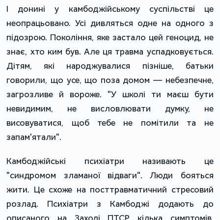
І донині у камбоджійському суспільстві це
неопрацьовано. Усі дивляться одне на одного з
підозрою. Покоління, яке застало цей геноцид, не
знає, хто ким був. Але ця травма успадковується.
Дітям, які народжувалися пізніше, батьки
говорили, що усе, що поза домом — небезпечне,
загрозливе й вороже. "У школі ти маєш бути
невидимим, не висловлювати думку, не
висовуватися, щоб тебе не помітили та не
запам'ятали".
Камбоджійські психіатри називають це
"синдромом зламаної відваги". Люди бояться
жити. Це схоже на посттравматичний стресовий
розлад. Психіатри з Камбоджі додають до
описаного на Заході ПТСР кілька симптомів,