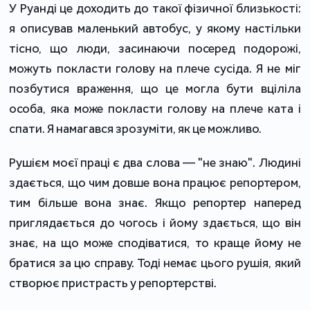
У Руанді це доходить до такої фізичної близькості:
я описував маленький автобус, у якому настільки
тісно, що люди, засинаючи посеред подорожі,
можуть покласти голову на плече сусіда. Я не міг
позбутися враження, що це могла бути вціліла
особа, яка може покласти голову на плече ката і
спати. Я намагався зрозуміти, як це можливо.
Рушієм моєї праці є два слова — "не знаю". Людині
здається, що чим довше вона працює репортером,
тим більше вона знає. Якщо репортер наперед
приглядається до чогось і йому здається, що він
знає, на що може сподіватися, то краще йому не
братися за цю справу. Тоді немає цього рушія, який
створює пристрасть у репортерстві.