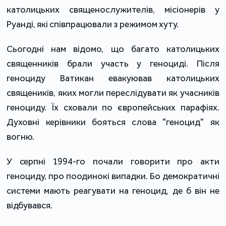
католицьких священослужителів, місіонерів у
Руанді, які співпрацювали з режимом хуту.
Сьогодні нам відомо, що багато католицьких
священників брали участь у геноциді. Після
геноциду Ватикан евакуював католицьких
священиків, яких могли переслідувати як учасників
геноциду. Їх сховали по європейських парафіях.
Духовні керівники бояться слова "геноцид" як
вогню.
У серпні 1994-го почали говорити про акти
геноциду, про поодинокі випадки. Бо демократичні
системи мають реагувати на геноцид, де б він не
відбувався.