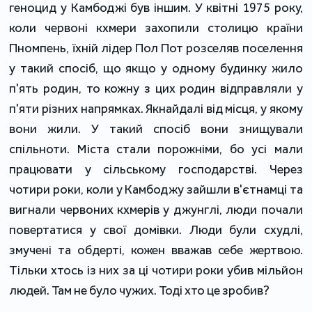
геноцид у Камбоджі був іншим. У квітні 1975 року,
коли червоні кхмери захопили столицю країни
Пномпень, їхній лідер Пол Пот розселяв поселення
у такий спосіб, що якщо у одному будинку жило
п'ять родин, то кожну з цих родин відправляли у
п'яти різних напрямках. Якнайдалі від місця, у якому
вони жили. У такий спосіб вони знищували
спільноти. Міста стали порожніми, бо усі мали
працювати у сільському господарстві. Через
чотири роки, коли у Камбоджу зайшли в'єтнамці та
вигнали червоних кхмерів у джунглі, люди почали
повертатися у свої домівки. Люди були схудлі,
змучені та обдерті, кожен вважав себе жертвою.
Тільки хтось із них за ці чотири роки убив мільйон
людей. Там не було чужих. Тоді хто це зробив?