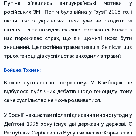
Путіна з'явились антиукраїнські мотиви у
російських ЗМІ. Потім була війна у Грузії 2008-го, і
після цього українська тема уже не сходить зі
шпальт та не покидає екранів телевізора. Кожен з
нас переживає страх, що він щомиті може бути
знищений. Це постійна травматизація. Як після цих
трьох геноцидів суспільства виходили з травм?
Войцех Тохман:
Кожне суспільство по-різному. У Камбоджі не
відбулося публічних дебатів щодо геноциду, тому
саме суспільство не може розвиватися.
У Боснії інакше: там після підписання мирної угоди у
Дейтоні 1995 року існує дві держави у державі. Є
Республіка Сербська та Мусульмансько-Хорватська