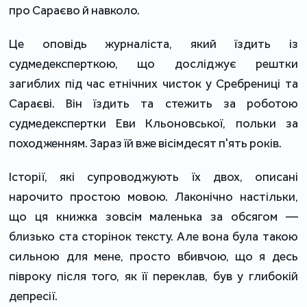
про Сараєво й навколо.
Це оповідь журналіста, який їздить із
судмедексперткою, що досліджує рештки
загиблих під час етнічних чисток у Сребрениці та
Сараєві. Він їздить та стежить за роботою
судмедекспертки Еви Кльоновської, польки за
походженням. Зараз їй вже вісімдесят п'ять років.
Історії, які супроводжують їх двох, описані
нарочито простою мовою. Лаконічно настільки,
що ця книжка зовсім маленька за обсягом —
близько ста сторінок тексту. Але вона була такою
сильною для мене, просто вбивчою, що я десь
півроку після того, як її переклав, був у глибокій
депресії.