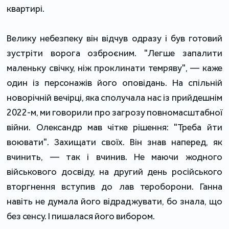
квартирі.
Велику небезпеку він відчув одразу і був готовий
зустріти ворога озброєним. "Легше запалити
маленьку свічку, ніж проклинати темряву", — каже
один із персонажів його оповідань. На спільній
новорічній вечірці, яка сполучала нас із прийдешнім
2022-м, ми говорили про загрозу повномасштабної
війни. Олександр мав чітке рішення: "Треба йти
воювати". Захищати своїх. Він знав наперед, як
вчинить, — так і вчинив. Не маючи жодного
військового досвіду, на другий день російського
вторгнення вступив до лав тероборони. Ганна
навіть не думала його відраджувати, бо знала, що
без сенсу. І пишалася його вибором.