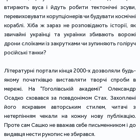
втирають вуса і йдуть робити тектонічні зсуви,
перевиховувати корупціонерів чи будувати космічні
кораблі. Хіба ж зараз не розповідають історії, як
звичайні українці та українки збивають ворожі
дрони слоїками із закрутками чи зупиняють голіруч
російські танки?
Літературні портали кінця 2000-х дозволяли будь-
якому початківцю виставляти творчі спроби в
мережі. На "Гоголівській академії" Олександр
Осадко сховався за псевдонімом Стах. Захоплені
його яскравим авторським стилем, читачі з
нетерпінням чекали на кожну нову публікацію.
Проте сам Сашко не вважав себе письменником і до
видавця нести рукопис не збирався.