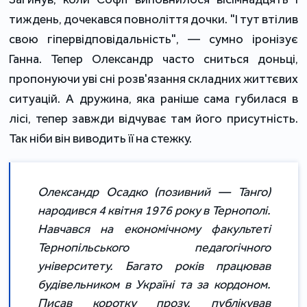
тиждень, дочекався повноліття дочки. "І тут втілив
свою гіпервідповідальність", — сумно іронізує
Ганна. Тепер Олександр часто сниться доньці,
пропонуючи уві сні розв'язання складних життєвих
ситуацій. А дружина, яка раніше сама губилася в
лісі, тепер завжди відчуває там його присутність.
Так ніби він виводить її на стежку.
Олександр Осадко (позивний — Танго)
народився 4 квітня 1976 року в Тернополі.
Навчався на економічному факультеті
Тернопільського педагогічного
університету. Багато років працював
будівельником в Україні та за кордоном.
Писав коротку прозу, публікував