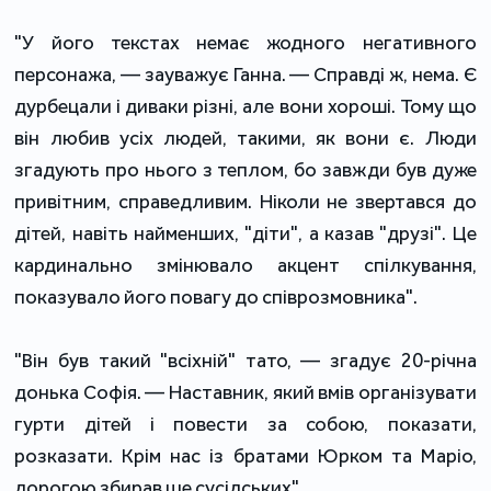
"У його текстах немає жодного негативного
персонажа, — зауважує Ганна. — Справді ж, нема. Є
дурбецали і диваки різні, але вони хороші. Тому що
він любив усіх людей, такими, як вони є. Люди
згадують про нього з теплом, бо завжди був дуже
привітним, справедливим. Ніколи не звертався до
дітей, навіть найменших, "діти", а казав "друзі". Це
кардинально змінювало акцент спілкування,
показувало його повагу до співрозмовника".
"Він був такий "всіхній" тато, — згадує 20-річна
донька Софія. — Наставник, який вмів організувати
гурти дітей і повести за собою, показати,
розказати. Крім нас із братами Юрком та Маріо,
дорогою збирав ще сусідських".