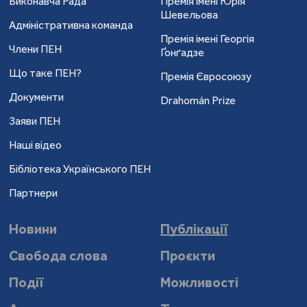
Виконавча Рада
Премія імені Юрія
Шевельова
Адміністративна команда
Премія імені Георгія
Члени ПЕН
Ґонґадзе
Що таке ПЕН?
Премія Євросоюзу
Документи
Drahomán Prize
Заяви ПЕН
Наші відео
Бібліотека Українського ПЕН
Партнери
Новини
Публікації
Свобода слова
Проєкти
Події
Можливості