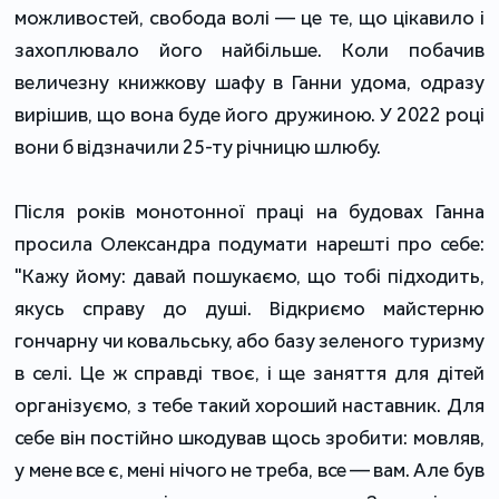
можливостей, свобода волі — це те, що цікавило і
захоплювало його найбільше. Коли побачив
величезну книжкову шафу в Ганни удома, одразу
вирішив, що вона буде його дружиною. У 2022 році
вони б відзначили 25-ту річницю шлюбу.
Після років монотонної праці на будовах Ганна
просила Олександра подумати нарешті про себе:
"Кажу йому: давай пошукаємо, що тобі підходить,
якусь справу до душі. Відкриємо майстерню
гончарну чи ковальську, або базу зеленого туризму
в селі. Це ж справді твоє, і ще заняття для дітей
організуємо, з тебе такий хороший наставник. Для
себе він постійно шкодував щось зробити: мовляв,
у мене все є, мені нічого не треба, все — вам. Але був