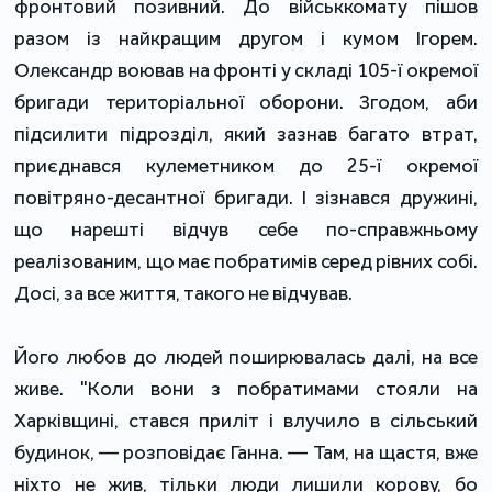
фронтовий позивний. До військкомату пішов
разом із найкращим другом і кумом Ігорем.
Олександр воював на фронті у складі 105-ї окремої
бригади територіальної оборони. Згодом, аби
підсилити підрозділ, який зазнав багато втрат,
приєднався кулеметником до 25-ї окремої
повітряно-десантної бригади. І зізнався дружині,
що нарешті відчув себе по-справжньому
реалізованим, що має побратимів серед рівних собі.
Досі, за все життя, такого не відчував.
Його любов до людей поширювалась далі, на все
живе. "Коли вони з побратимами стояли на
Харківщині, стався приліт і влучило в сільський
будинок, — розповідає Ганна. — Там, на щастя, вже
ніхто не жив, тільки люди лишили корову, бо