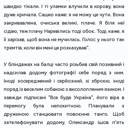
швидко тікали. І ті уламки влучили в корову, вона
дуже кричала. Сашко каже: я не можу це чути. Вона
закривавлена, очиська великі, плаче. Я біля неї
сідаю, теж плачу. Наревілись тоді обоє. Тоді, каже, я
її зарізав, щоб вона не мучилась. Голос у нього так
тремтів, коли він мені це розказував".
У бліндажах на балці часто різьбив свій позивний і
надсилав додому фотографії себе поряд з ним.
Іноді зосереджений і серйозний, зі зброєю, іноді
поряд із веселим собакою з висолопленим язиком. І
завжди підписані "Все буде Україна", його віра в
перемогу була непохитною. Планували з
дружиною станцювати повоєнне танго. Щоб
зателефонувати додому, Олександр ішов п'ять