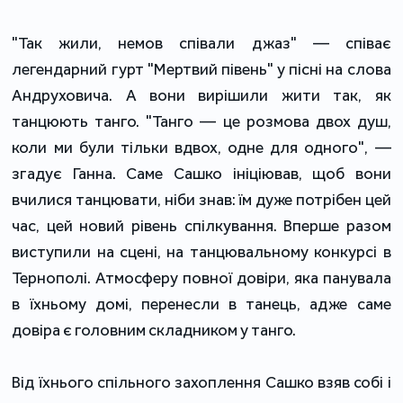
"Так жили, немов співали джаз" — співає
легендарний гурт "Мертвий півень" у пісні на слова
Андруховича. А вони вирішили жити так, як
танцюють танго. "Танго — це розмова двох душ,
коли ми були тільки вдвох, одне для одного", —
згадує Ганна. Саме Сашко ініціював, щоб вони
вчилися танцювати, ніби знав: їм дуже потрібен цей
час, цей новий рівень спілкування. Вперше разом
виступили на сцені, на танцювальному конкурсі в
Тернополі. Атмосферу повної довіри, яка панувала
в їхньому домі, перенесли в танець, адже саме
довіра є головним складником у танго.
Від їхнього спільного захоплення Сашко взяв собі і