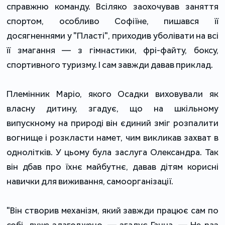
справжню команду. Всіляко заохочував заняття
спортом, особливо Софіїне, пишався її
досягненнями у "Пласті", приходив уболівати на всі
її змагання — з гімнастики, фрі-файту, боксу,
спортивного туризму. І сам завжди давав приклад.
Племінник Маріо, якого Осадки виховували як
власну дитину, згадує, що на шкільному
випускному на природі він єдиний зміг розпалити
вогнище і розкласти намет, чим викликав захват в
однолітків. У цьому була заслуга Олександра. Так
він дбав про їхнє майбутнє, давав дітям корисні
навички для виживання, самоорганізації.
"Він створив механізм, який завжди працює сам по
собі, дуже злагоджено, — згадує Ганна. — Не раз