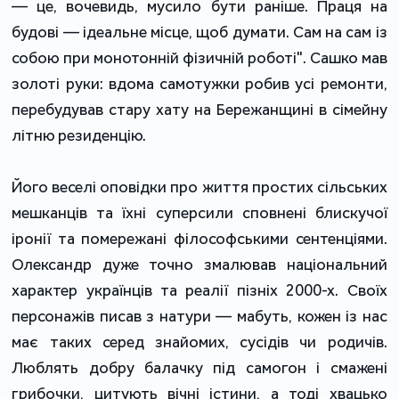
— це, вочевидь, мусило бути раніше. Праця на
будові — ідеальне місце, щоб думати. Сам на сам із
собою при монотонній фізичній роботі". Сашко мав
золоті руки: вдома самотужки робив усі ремонти,
перебудував стару хату на Бережанщині в сімейну
літню резиденцію.
Його веселі оповідки про життя простих сільських
мешканців та їхні суперсили сповнені блискучої
іронії та помережані філософськими сентенціями.
Олександр дуже точно змалював національний
характер українців та реалії пізніх 2000-х. Своїх
персонажів писав з натури — мабуть, кожен із нас
має таких серед знайомих, сусідів чи родичів.
Люблять добру балачку під самогон і смажені
грибочки, цитують вічні істини, а тоді хвацько