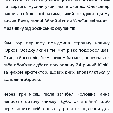
четвертого мусили укритися в окопах. Олександр
накрив собою побратима, який завдяки цьому
вижив. Вже у серпні Збройні сили України звільнять
Мазанівку від російських окупантів.
Кум Ігор першому повідомив страшну новину
Юркові Осадку, який з тієї миті різко подорослішав.
Став, з його слів, "замісником батька", перебрав на
себе обов'язок дбати про родину. 24-річний Юрій,
за фахом архітектор, щовихідних вправляється у
володінні зброєю.
Через три місяці після загибелі чоловіка Ганна
написала дитячу книжку "Дубочок з війни", щоб
перетворити свій досвід утрати на зцілення для