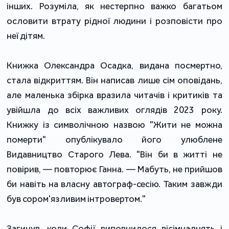
інших. Розуміла, як нестерпно важко багатьом
ословити втрату рідної людини і розповісти про
неї дітям.
Книжка Олександра Осадка, видана посмертно,
стала відкриттям. Він написав лише сім оповідань,
але маленька збірка вразила читачів і критиків та
увійшла до всіх важливих оглядів 2023 року.
Книжку із символічною назвою "Жити не можна
померти" опублікувало його улюблене
Видавництво Старого Лева. "Він би в житті не
повірив, — повторює Ганна. — Мабуть, не прийшов
би навіть на власну автограф-сесію. Таким завжди
був сором'язливим інтровертом."
Загинув, коли Софії виповнилося вісімнадцять і