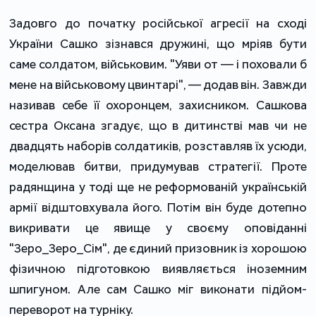
Задовго до початку російської агресії на сході
України Сашко зізнався дружині, що мріяв бути
саме солдатом, військовим. "Уяви от — і поховали б
мене на військовому цвинтарі", — додав він. Завжди
називав себе її охоронцем, захисником. Сашкова
сестра Оксана згадує, що в дитинстві мав чи не
двадцять наборів солдатиків, розставляв їх усюди,
моделював битви, придумував стратегії. Проте
радянщина у тоді ще не реформованій українській
армії відштовхувала його. Потім він буде дотепно
викривати це явище у своєму оповіданні
"Зеро_Зеро_Сім", де єдиний призовник із хорошою
фізичною підготовкою виявляється іноземним
шпигуном. Але сам Сашко міг виконати підйом-
переворот на турніку.