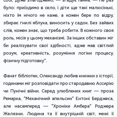
було: приїздимо в село, і діти ще такі малюсінькі,
ніхто їм нічого не каже, а кожен бере по відру,
збирає гнилі яблука, виносить у садок. Без зайвих
слів, кожен знає, що треба робити. В кожного своя
роль, місія у цьому механізмі. За інших обставин міг
би реалізувати свої здібності, адже мав світлий
розум, креативність, розуміння логіки процесу,
фізичну підготовку".
Фанат бібліотек, Олександр любив книжки з історії,
годинами міг розповідати про стародавню Ассирію
чи Пунічні війни. Серед улюблених книг — проза
Ремарка, "Механічний апельсин" Ентоні Берджеса,
але насамперед — "Хроніки Амбера" Роджера
Желязни. Людина та її внутрішній світ, межі її