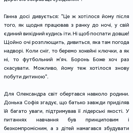
Ганна досі дивується: "Це ж хотілося йому після
того, як щодня працював з ранку до ночі, у свій
єдиний вихідний кудись іти. Ні щоб поспати довше!
Щойно очі розплющить, дивиться, яка там погода
надворі. Коли сніг, то беремо хокейні ключки, а як
ні, то футбольний м'яч. Боронь Боже хоч раз
скасувати. Можливо, йому теж хотілося знову
побути дитиною".
Для Олександра світ обертався навколо родини.
Донька Софія згадує, що батько завжди приділяв
їй багато уваги, підтримував її лідерські якості. У
питаннях навчання був принциповим і
безкомпромісним, а з дітей намагався збудувати