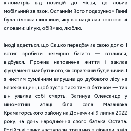
кілометрів від позицій до місця, де ловив
мобільний зв'язок. Останнім його подарунком Ганні
була гілочка шипшини, яку він надіслав поштою зі
словами: цілую, обіймаю, люблю.
Іноді здається, що Сашко передбачив свою долю. І
встиг зробити незмірно багато — втілився,
відбувся. Прожив наповнене життя і заклав
фундамент майбутнього, як справжній будівничий. І
з чистим сумлінням вирушив до дубового лісу на
Бережанщині, щоб зустрітися там із батьком — так
він уявляв собі смерть. Загинув Олександр у
мінометній атаці біля села Мазанівка
Краматорського району на Донеччині 9 липня 2022
року, на день народження свого батька Остапа.
Російські танки наступали, три з них підірвали, а від