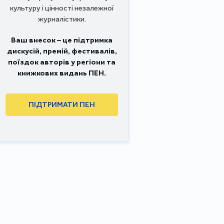
культуру і цінності незалежної
журналістики.
Ваш внесок – це підтримка
дискусій, премій, фестивалів,
поїздок авторів у регіони та
книжкових видань ПЕН.
ПІДТРИМАТИ ПЕН