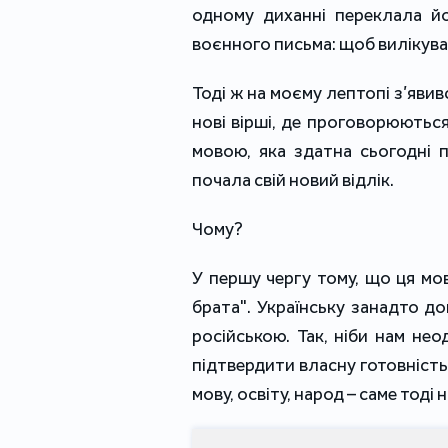
одному диханні переклала й
воєнного письма: щоб вилікуват
Тоді ж на моєму лептопі з’явив
нові вірші, де проговорюються
мовою, яка здатна сьогодні 
почала свій новий відлік.
Чому?
У першу чергу тому, що ця мов
брата". Українську занадто до
російською. Так, ніби нам нео
підтвердити власну готовність
мову, освіту, народ – саме тоді 