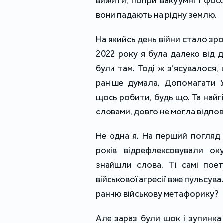
вижити, попри вакуумні і фос
вони падають на рідну землю.
На якийсь день війни стало зр
2022 року я була далеко від 
були там. Тоді ж з’ясувалося,
раніше думала. Допомагати 
щось робити, будь що. Та найг
словами, довго не могла відпові
Не одна я. На перший погляд д
років відрефлексовували оку
знайшли слова. Ті самі поет
військової агресії вже пульсува
ранню військову метафорику?
Але зараз були шок і зупинка 