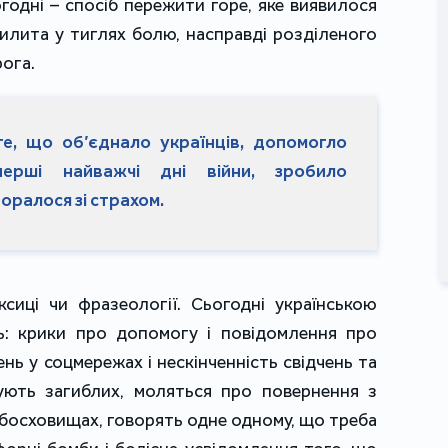
годні – спосіб пережити горе, яке виявилося
вилита у тиглях болю, насправді розділеного
рога.
 те, що об’єднало українців, допомогло
ерші найважчі дні війни, зробило
оралося зі страхом.
ксиці чи фразеології. Сьогодні українською
ь: крики про допомогу і повідомлення про
ень у соцмережах і нескінченність свідчень та
ують загиблих, моляться про повернення з
мбосховищах, говорять одне одному, що треба