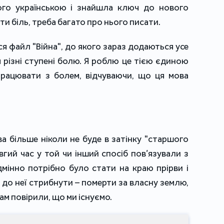
ого українською і знайшла ключ до нового
и біль, треба багато про нього писати.
ся файл "Війна", до якого зараз додаються усе
 різні ступені болю. Я роблю це тією єдиною
працювати з болем, відчуваючи, що ця мова
а більше ніколи не буде в затінку "старшого
вгий час у той чи інший спосіб пов’язували з
дмінно потрібно було стати на краю прірви і
 до неї стрибнути – померти за власну землю,
нам повірили, що ми існуємо.