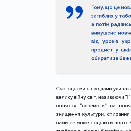
Тому, що це мова
загиблих у табо
а потім радянсь
вимушене мовча
від уроків укр
предмет у шкіл
обирати за бажа
Сьогодні ми є свідками увиразн
велику війну світ, називаючи її
поняття "перемоги" на поня
знищення культури, стирання і
нами не може поділити ніхто. 