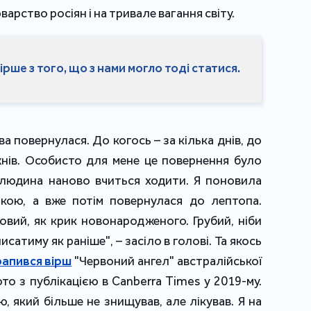
рварство росіян і на тривале вагання світу.
рше з того, що з нами могло тоді статися.
а повернулася. До когось – за кілька днів, до
ижнів. Особисто для мене це повернення було
и людина наново вчиться ходити. Я поновила
кою, а вже потім повернулася до лептопа.
овий, як крик новонародженого. Грубий, ніби
писатиму як раніше", – засіло в голові. Та якось
рапився вірш
"Червоний ангел" австралійської
то з публікацією в Canberra Times у 2019-му.
 який більше не знищував, але лікував. Я на