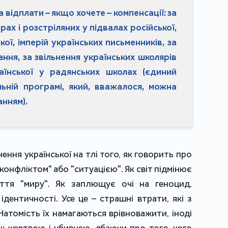
 відплати – якщо хочете – компенсації: за
рах і розстріляних у підвалах російської,
кої, імперій українських письменників, за
ння, за звільнення українських школярів
аїнської у радянських школах (єдиний
ьній програмі, який, вважалося, можна
нням).
ення української на тлі того, як говорить про
 "конфліктом" або "ситуацією". Як світ підмінює
ття "миру". Як заплющує очі на геноцид,
дентичності. Усе це – страшні втрати, які з
Натомість їх намагаються врівноважити, іноді