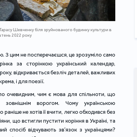
Тарасу Шевченку біля зруйнованого будинку культури в
овтень 2022 року
ою. З цим не посперечаєшся, це зрозуміло само
рінка за сторінкою український календар,
року, відкривається безліч деталей, важливих
рема, і для поезії.
ало очевидним, чим є мова для спільноти, що
з зовнішнім ворогом. Чому українською
 раніше не хотів її вчити, легко обходився без
сіяни, що встигли пустити коріння в Україні, та
нший спосіб відчувають зв’язок з українцями?