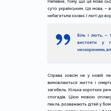
Напевне, тому, що ця мова сьо
суто українським. Ця мова, – 
небагатьма ззовні. І люті до во
Біль і лють, –
вистояти у п
нескореними, вп
Справа зовсім не у новій ле
вимовляються життя і смерт
загибель. Кілька коротких реч
спогадів. Цією мовою оплак
пекла, розважають дітей у бо