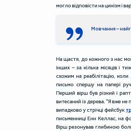
могло відповісти на цинізм і ва
Мовчання – найгі
На щастя, до кожного з нас мов
інших – за кілька місяців і т
схожим на реабілітацію, кол
письмо спершу на папері руч
Перший вірш був різкий і рапт
витесаний із дерева. "Я вже не 
випадково у стрічці фейсбук
т
письменниці Енн Келлас, на фо
Вірш резонував глибиною болю,