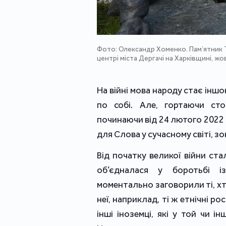
Фото: Олександр Хоменко. Памʼятник 
центрі міста Дергачі на Харківщині, ж
На війні мова народу стає інш
по собі. Але, гортаючи сто
починаючи від 24 лютого 2022 
для Слова у сучасному світі, зок
Від початку великої війни ст
об’єдналася у боротьбі і
моментально заговорили ті, хто
неї, наприклад, ті ж етнічні ро
інші іноземці, які у той чи і