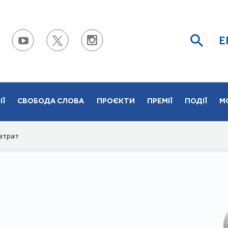
E
ІЇ
СВОБОДА СЛОВА
ПРОЄКТИ
ПРЕМІЇ
ПОДІЇ
М
 втрат