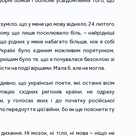
форні бомби і болісне усвідомлення того, що
озуміло, що у мене цю мову відняло. 24 лютого
дому, що лише посилювало біль, – найрідніші
 що рідних у мене набагато більше, ніж я собі
Україні було єдиним можливим порятунком,
іркішим було те, що я почувалася безсилою зі
сти на події віршами. Мала б, але не могла.
ивно, що українські поети, які останні вісім
пацію східних регіонів країни, не одразу
и, у голосах яких і до початку російської
ло передчуття цієї війни, бо як ще пояснити ту
дихання. Ні мозок, ні тіло, ні мова – ніщо не