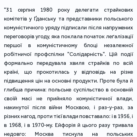
"31 серпня 1980 року делегати страйкових
комітетів у Ґданську та представники польського
комуністичного уряду підписали після напружених
переговорів угоду, яка поклала початок леґалізації
першої в комуністичному блоці незалежної
робітничої профспілки "Солідарність". Цій події
формально передувала хвиля страйків по всій
країні, що прокотилась у відповідь на різке
підвищення цін на основні продукти. Проте була й
глибша причина: польське суспільство в основній
своїй масі не прийняло комуністичної влади,
накинутої після війни Москвою, і раз-у-раз, за
різних нагод, проти тієї влади повставало: і в 1956, і
в 1968, і в 1970-му. Ейфорія й цього разу тривала
недовго: Москва тиснула на польських