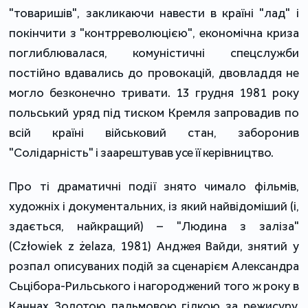
"товаришів", закликаючи навести в країні "лад" і
покінчити з "контрреволюцією", економічна криза
поглиблювалася, комуністичні спецслужби
постійно вдавались до провокацій, двовладдя не
могло безконечно тривати. 13 грудня 1981 року
польський уряд під тиском Кремля запровадив по
всій країні військовий стан, заборонив
"Солідарність" і заарештував усе її керівництво.
Про ті драматичні події знято чимало фільмів,
художніх і документальних, із який найвідоміший (і,
здається, найкращий) – "Людина з заліза"
(Człowiek z żelaza, 1981) Анджея Вайди, знятий у
розпал описуваних подій за сценарієм Александра
Сьцібора-Рильського і нагороджений того ж року в
Каннах Золотою пальмовою гілкою за режисуру.