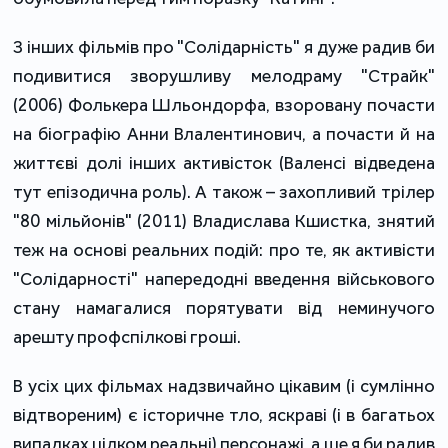
З інших фільмів про "Солідарність" я дуже радив би
подивитися зворушливу мелодраму "Страйк"
(2006) Фолькера Шльондорфа, взоровану почасти
на біографію Анни Влалентинович, а почасти й на
життєві долі інших активісток (Валенсі відведена
тут епізодична роль). А також – захопливий трілер
"80 мільйонів" (2011) Владислава Кшистка, знятий
теж на основі реальних подій: про те, як активісти
"Солідарності" напередодні введення військового
стану намагалися порятувати від неминучого
арешту профспілкові гроші.
В усіх цих фільмах надзвичайно цікавим (і сумлінно
відтвореним) є історичне тло, яскраві (і в багатьох
випадках цілком реальні) персонажі, а ще я би радив