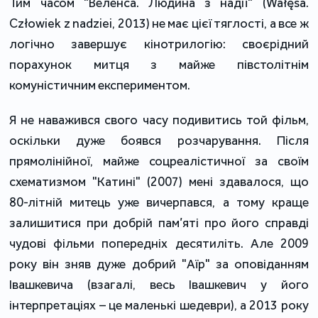
Тим часом "Веленса. Людина з надії" (Wałęsa.
Człowiek z nadziei, 2013) не має цієї тяглості, а все ж
логічно завершує кінотрилогію: своєрідний
порахунок митця з майже півстолітнім
комуністичним експериментом.
Я не наважився свого часу подивитись той фільм,
оскільки дуже боявся розчарування. Після
прямолінійної, майже соцреалістичної за своїм
схематизмом "Катині" (2007) мені здавалося, що
80-літній митець уже вичерпався, а тому краще
залишитися при добрій пам’яті про його справді
чудові фільми попередніх десятиліть. Але 2009
року він зняв дуже добрий "Аїр" за оповіданням
Івашкевича (взагалі, весь Івашкевич у його
інтерпретаціях – це маленькі шедеври), а 2013 року