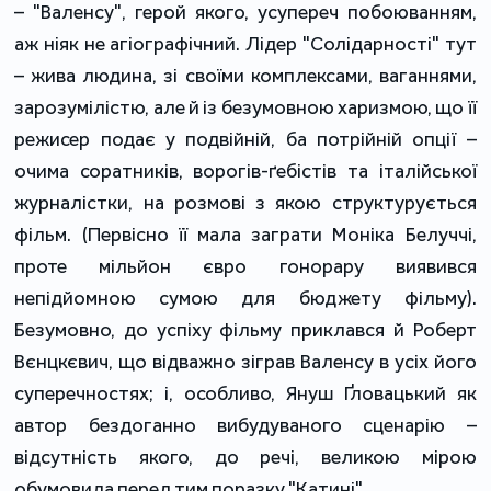
– "Валенсу", герой якого, усупереч побоюванням,
аж ніяк не агіографічний. Лідер "Солідарності" тут
– жива людина, зі своїми комплексами, ваганнями,
зарозумілістю, але й із безумовною харизмою, що її
режисер подає у подвійній, ба потрійній опції –
очима соратників, ворогів-ґебістів та італійської
журналістки, на розмові з якою структурується
фільм. (Первісно її мала заграти Моніка Белуччі,
проте мільйон євро гонорару виявився
непідйомною сумою для бюджету фільму).
Безумовно, до успіху фільму приклався й Роберт
Вєнцкєвич, що відважно зіграв Валенсу в усіх його
суперечностях; і, особливо, Януш Ґловацький як
автор бездоганно вибудуваного сценарію –
відсутність якого, до речі, великою мірою
обумовила перед тим поразку "Катині".