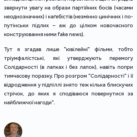
звернути увагу на образи партійних босів (часами
неоднозначних) і каґебістів (незмінно цинічних і по-
путінськи підлих – аж до цілком новочасного
конструювання ними fake news).
Тут я згадав лише "ювілейні" фільми, тобто
тріумфалістські, які утверджують перемогу
Солідарності (в лапках і без лапок), навіть попри
тимчасову поразку. Про розгром "Солідарності" і її
відродження у підпіллі знято теж кілька блискучих
стрічок, до яких я сподіваюся повернутися за
найближчої нагоди".