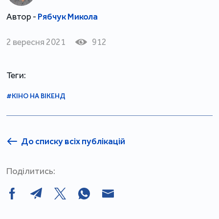
Автор -
Рябчук Микола
2 вересня 2021
912
Теги:
#КІНО НА ВІКЕНД
До списку всіх публікацій
Поділитись: