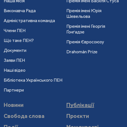
Наша місія
Премія імені Василя Стуса
Виконавча Рада
Премія імені Юрія
Шевельова
Адміністративна команда
Премія імені Георгія
Члени ПЕН
Ґонґадзе
Що таке ПЕН?
Премія Євросоюзу
Документи
Drahomán Prize
Заяви ПЕН
Наші відео
Бібліотека Українського ПЕН
Партнери
Новини
Публікації
Свобода слова
Проєкти