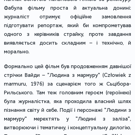
Фабула фільму проста й актуальна донині:
журналіст отримує офіційне замовлення
підготувати репортаж, який би компрометував
одного з керівників страйку, проте завдання
виявляється досить складним – і технічно, й
морально.
Формально цей фільм був продовженням давнішої
стрічки Вайди – "Людина з мармуру" (Człowiek z
marmuru, 1976) за сценарієм того ж Сьцібора-
Рильського. Там теж головним героєм (героїнею)
була журналістка, яка проходила власний шлях
пізнання світу й себе. Події і персонажі "Людини з
мармуру" мерехтять у "Людині з заліза",
витворюючи і тематичну, і концептуальну дилогію.