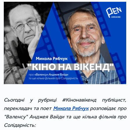
Сьогодні у рубриці #Кінонавікенд публіцист,
перекладач та поет
Микола Рябчук
розповідає про
"Валенсу" Анджея Вайди та ще кілька фільмів про
Солідарність: