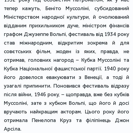
тепер кажуть, Беніто Муссоліні, субсидований
Міністерством народної культури, й очолюваний
відданим прихильником дуче, міністром фінансів
графом Джузеппе Вольпі, фестиваль від 1934 року
став міжнародним, відкритим зокрема й для
совєтських фільм, жоден із яких, правда, не
отримав, головних нагород – Кубка Муссоліні та
Кубка Національної фашистської партії. 1940 року
його довелося евакуювати з Венеції, а тоді й
узагалі припинити. Поновився фестиваль відразу
після війни, 1946 року, – щоправда, вже без кубків
Муссоліні, зате з кубком Вольпі, що його й досі
вручають найкращим акторам. Цього року його
отримала Пенелопа Круз та філіпінець Джон
Арсіла.