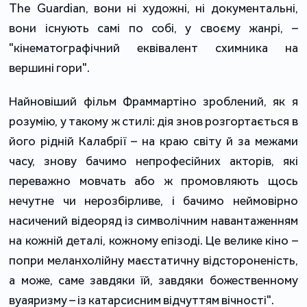
The Guardian, вони ні художні, ні документальні,
вони існують самі по собі, у своєму жанрі, –
"кінематографічний еквівалент схимника на
вершині гори".
Найновіший фільм Фраммартіно зроблений, як я
розумію, у такому ж стилі: дія знов розгортається в
його рідній Калабрії – на краю світу й за межами
часу, знову бачимо непрофесійних акторів, які
переважно мовчать або ж промовляють щось
нечутне чи нерозбірливе, і бачимо неймовірно
насичений відеоряд із символічним навантаженням
на кожній деталі, кожному епізоді. Це велике кіно –
попри меланхолійну маєстатичну відстороненість,
а може, саме завдяки їй, завдяки божественному
вуаяризму – із катарсисним відчуттям вічності".