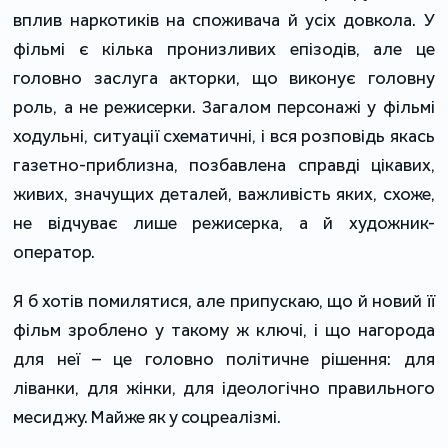
вплив наркотиків на споживача й усіх довкола. У
фільмі є кілька пронизливих епізодів, але це
головно заслуга акторки, що виконує головну
роль, а не режисерки. Загалом персонажі у фільмі
ходульні, ситуації схематичні, і вся розповідь якась
газетно-приблизна, позбавлена справді цікавих,
живих, значущих деталей, важливість яких, схоже,
не відчуває лише режисерка, а й художник-
оператор.
Я б хотів помилятися, але припускаю, що й новий її
фільм зроблено у такому ж ключі, і що нагорода
для неї – це головно політичне рішення: для
ліванки, для жінки, для ідеологічно правильного
месиджу. Майже як у соцреалізмі.