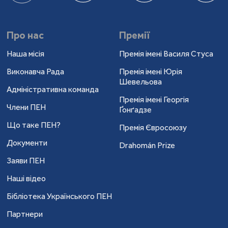
Про нас
Премії
Наша місія
Премія імені Василя Стуса
Виконавча Рада
Премія імені Юрія
Шевельова
Адміністративна команда
Премія імені Георгія
Члени ПЕН
Ґонґадзе
Що таке ПЕН?
Премія Євросоюзу
Документи
Drahomán Prize
Заяви ПЕН
Наші відео
Бібліотека Українського ПЕН
Партнери