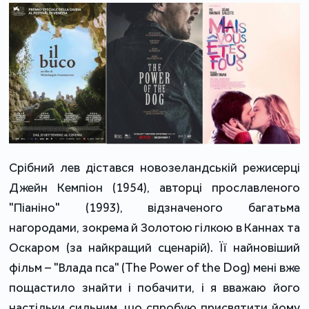
Срібний лев дістався новозеландській режисерці
Джейн Кемпіон (1954), авторці прославленого
"Піаніно" (1993), відзначеного багатьма
нагородами, зокрема й Золотою гілкою в Каннах та
Оскаром (за найкращий сценарій). Її найновіший
фільм – "Влада пса" (The Power of the Dog) мені вже
пощастило знайти і побачити, і я вважаю його
настільки сильним, що спробую присвятити йому