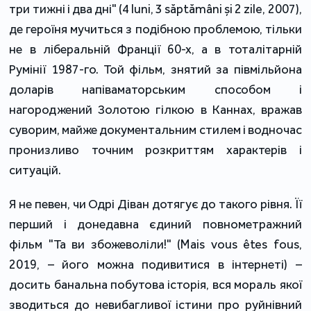
три тижні і два дні" (4 luni, 3 săptămâni și 2 zile, 2007),
де героїня мучиться з подібною проблемою, тільки
не в ліберальній Франції 60-х, а в тоталітарній
Румінії 1987-го. Той фільм, знятий за півмільйона
доларів напіваматорським способом і
нагороджений Золотою гілкою в Каннах, вражав
суворим, майже документальним стилем і водночас
пронизливо точним розкриттям характерів і
ситуацій.
Я не певен, чи Одрі Діван дотягує до такого рівня. Її
перший і донедавна єдиний повнометражний
фільм "Та ви збожеволіли!" (Mais vous êtes fous,
2019, – його можна подивитися в інтернеті) –
досить банальна побутова історія, вся мораль якої
зводиться до невибагливої істини про руйнівний