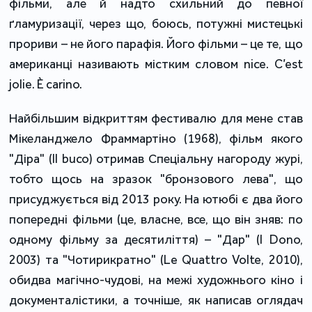
фільми, але й надто схильний до певної
ґламуризації, через що, боюсь, потужні мистецькі
прориви – не його парафія. Його фільми – це те, що
американці називають містким словом nice. C’est
jolie. È carino.
Найбільшим відкриттям фестивалю для мене став
Мікеланджело Фраммартіно (1968), фільм якого
"Діра" (Il buco) отримав Спеціальну нагороду журі,
тобто щось на зразок "бронзового лева", що
присуджується від 2013 року. На ютюбі є два його
попередні фільми (це, власне, все, що він зняв: по
одному фільму за десятиліття) – "Дар" (l Dono,
2003) та "Чотирикратно" (Le Quattro Volte, 2010),
обидва магічно-чудові, на межі художнього кіно і
документалістики, а точніше, як написав оглядач