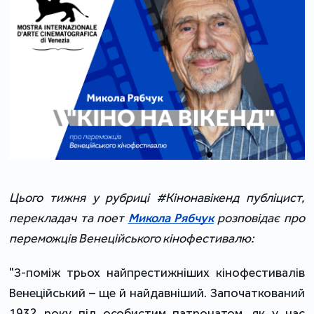
Цього тижня у рубриці #Кінонавікенд публіцист,
перекладач та поет
Микола Рябчук
розповідає про
переможців Венеційського кінофестивалю:
"З-поміж трьох найпрестижніших кінофестивалів
Венеційський – ще й найдавніший. Започаткований
1932 року під особистим патронатом, як у нас