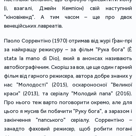
(і, взагалі, Джейн Кемпіон) свій наступний
"кіновікенд". А тим часом – ще про двох
венеційських лавреатів.
Паоло Соррентіно (1970) отримав від журі Ґран-прі
за найкращу режисуру – за фільм "Рука бога" (È
stata la mano di Dio), який в анонсах називають
автобіографічним. Скоріш за все, це ще один гарний
фільм від гарного режисера, автора добре знаних у
нас "Молодості" (2015), оскароносної "Великої
краси" (2013), та серіалу "Молодий папа" (2016).
Про нього теж варто поговорити окремо, але для
цього я мусив би побачити "Руку бога", а заразом і
закінчення "папського" серіалу. Соррентіно –
занадто фаховий режисер, щоб робити погані