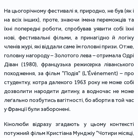
На цьогорічному фестивалі я, природно, не був (як і
на всіх інших), проте, знаючи імена переможців та
їхні попередні роботи, спробував уявити собі їхні
нові, фестивальні фільми, а принагідно й логіку
членів журі, які віддали саме їм головні призи. Отже,
головну нагороду – Золотого лева – отримала Одрі
Діван (1980), французька режисерка ліванського
походження, за фільм "Подія" (L'Événement) – про
студентку, котра далекого 1963 року не може собі
дозволити народити дитину, а водночас не може
леґально позбутись вагітності, бо аборти в той час
у Франції були заборонені.
Кінолюби відразу згадають у цьому контексті
потужний фільм Кристіана Мунджіу "Чотири місяці,