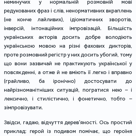
неминучих у нормальній розмовній мові
редукованих фраз і слів, ненормативних вкраплень
(не конче лайливих), ідіоматичних зворотів,
інверсій, інтонаційних імпровізацій. Більшість
українських акторів досить добре володіють
українською мовою на різні фахових дикторів,
проте розмовний регістр у них досить убогий, тому
що вони зазвичай не практикують української у
повсякденні, а отже й не вміють її легко і вправно
(грайливо, ба іронічно) достосувати до
найрізноманітніших ситуацій, погратися нею – і
лексично, і стилістично, і фонетично, тобто –
зімпровізувати.
Звідси, гадаю, відчуття дерев’яності. Ось простий
приклад: герой із подивом помічає, що героїня