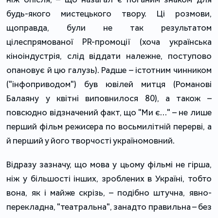
будь-якого мистецького твору. Ці розмови,
щоправда, були не так результатом
цілеспрямованої PR-промоції (хоча українська
кіноіндустрія, слід віддати належне, поступово
опановує й цю галузь). Радше – істотним чинником
("інфоприводом") був ювілей митця (Романові
Балаяну у квітні виповнилося 80), а також –
повсюдно відзначений факт, що "Ми є…" – не лише
перший фільм режисера по восьмилітній перерві, а
й перший у його творчості україномовний.
Відразу зазначу, що мова у цьому фільмі не гірша,
ніж у більшості інших, зроблених в Україні, тобто
вона, як і майже скрізь, – подібно штучна, явно-
перекладна, "театральна", занадто правильна – без