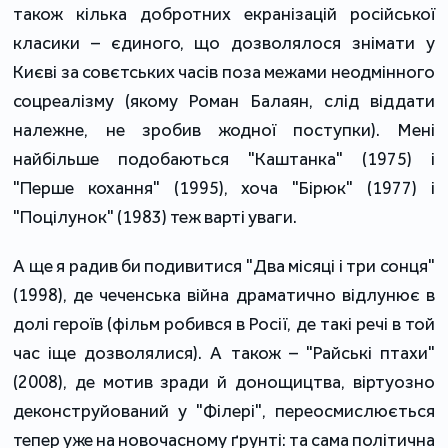
також кілька добротних екранізацій російської
класики – єдиного, що дозволялося знімати у
Києві за совєтських часів поза межами неодмінного
соцреалізму (якому Роман Балаян, слід віддати
належне, не зробив жодної поступки). Мені
найбільше подобаються "Каштанка" (1975) і
"Перше кохання" (1995), хоча "Бірюк" (1977) і
"Поцілунок" (1983) теж варті уваги.
А ще я радив би подивитися "Два місяці і три сонця"
(1998), де чеченська війна драматично відлунює в
долі героїв (фільм робився в Росії, де такі речі в той
час іще дозволялися). А також – "Райські птахи"
(2008), де мотив зради й донощицтва, віртуозно
деконструйований у "Філері", переосмислюється
тепер уже на новочасному ґрунті: та сама політична