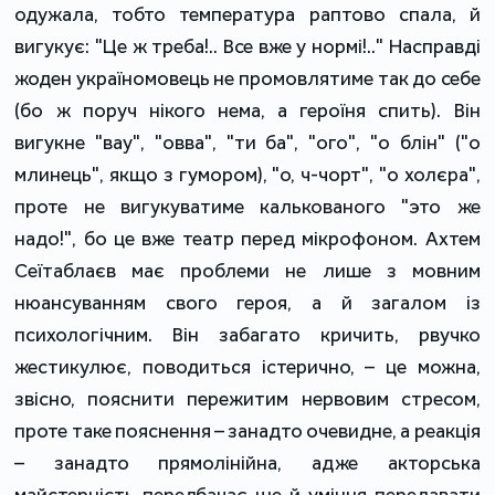
одужала, тобто температура раптово спала, й
вигукує: "Це ж треба!.. Все вже у нормі!.." Насправді
жоден україномовець не промовлятиме так до себе
(бо ж поруч нікого нема, а героїня спить). Він
вигукне "вау", "овва", "ти ба", "ого", "о блін" ("о
млинець", якщо з гумором), "о, ч-чорт", "о холєра",
проте не вигукуватиме калькованого "это же
надо!", бо це вже театр перед мікрофоном. Ахтем
Сеїтаблаєв має проблеми не лише з мовним
нюансуванням свого героя, а й загалом із
психологічним. Він забагато кричить, рвучко
жестикулює, поводиться істерично, – це можна,
звісно, пояснити пережитим нервовим стресом,
проте таке пояснення – занадто очевидне, а реакція
– занадто прямолінійна, адже акторська
майстерність передбачає ще й уміння передавати