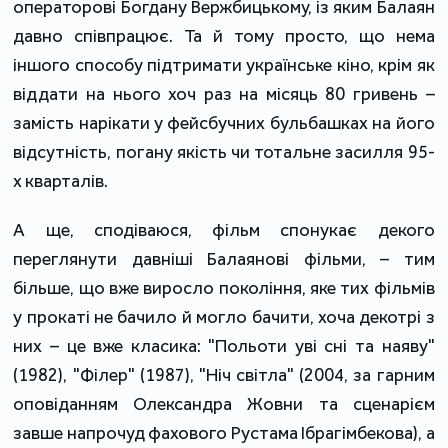
операторові Богдану Вержбицькому, із яким Балаян
давно співпрацює. Та й тому просто, що нема
іншого способу підтримати українське кіно, крім як
віддати на нього хоч раз на місяць 80 гривень –
замість нарікати у фейсбучних бульбашках на його
відсутність, погану якість чи тотальне засилля 95-
х кварталів.
А ще, сподіваюся, фільм спонукає декого
переглянути давніші Балаянові фільми, – тим
більше, що вже виросло покоління, яке тих фільмів
у прокаті не бачило й могло бачити, хоча декотрі з
них – це вже класика: "Польоти уві сні та наяву"
(1982), "Філер" (1987), "Ніч світла" (2004, за гарним
оповіданням Олександра Жовни та сценарієм
завше напрочуд фахового Рустама Ібрагімбекова), а