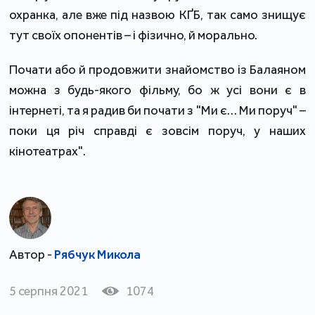
охранка, але вже під назвою КҐБ, так само знищує
тут своїх опонентів – і фізично, й морально.
Почати або й продовжити знайомство із Балаяном
можна з будь-якого фільму, бо ж усі вони є в
інтернеті, та я радив би почати з "Ми є… Ми поруч" –
поки ця річ справді є зовсім поруч, у наших
кінотеатрах".
Автор -
Рябчук Микола
5 серпня 2021
1074