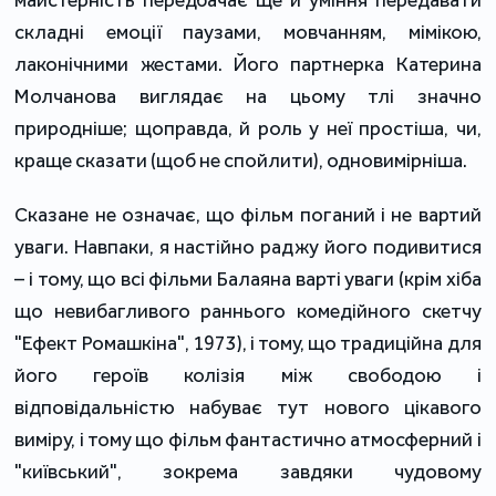
складні емоції паузами, мовчанням, мімікою,
лаконічними жестами. Його партнерка Катерина
Молчанова виглядає на цьому тлі значно
природніше; щоправда, й роль у неї простіша, чи,
краще сказати (щоб не спойлити), одновимірніша.
Сказане не означає, що фільм поганий і не вартий
уваги. Навпаки, я настійно раджу його подивитися
– і тому, що всі фільми Балаяна варті уваги (крім хіба
що невибагливого раннього комедійного скетчу
"Ефект Ромашкіна", 1973), і тому, що традиційна для
його героїв колізія між свободою і
відповідальністю набуває тут нового цікавого
виміру, і тому що фільм фантастично атмосферний і
"київський", зокрема завдяки чудовому