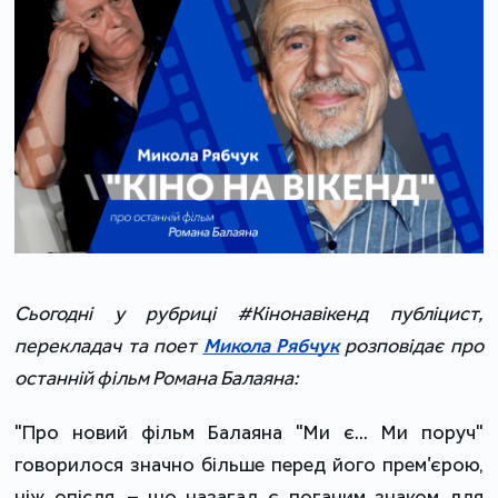
Сьогодні у рубриці #Кінонавікенд публіцист,
перекладач та поет
Микола Рябчук
розповідає про
останній фільм Романа Балаяна:
"Про новий фільм Балаяна "Ми є... Ми поруч"
говорилося значно більше перед його прем’єрою,
ніж опісля, – що назагал є поганим знаком для