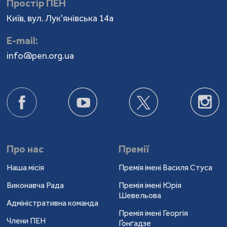
Простір ПЕН
Київ, вул. Лук'янівська 14а
Е-mail:
info@pen.org.ua
Про нас
Премії
Наша місія
Премія імені Василя Стуса
Виконавча Рада
Премія імені Юрія
Шевельова
Адміністративна команда
Премія імені Георгія
Члени ПЕН
Ґонґадзе