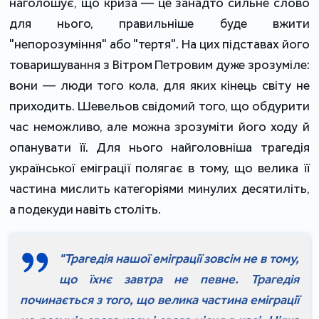
наголошує, що криза — це занадто сильне слово
для нього, правильніше буде вжити
"непорозуміння" або "тертя". На цих підставах його
товаришування з Вітром Петровим дуже зрозуміле:
вони — люди того кола, для яких кінець світу не
приходить. Шевельов свідомий того, що обдурити
час неможливо, але можна зрозуміти його ходу й
опанувати її. Для нього найголовніша трагедія
української еміграції полягає в тому, що велика її
частина мислить категоріями минулих десятиліть,
а подекуди навіть століть.
"Трагедія нашої еміграції зовсім не в тому,
що їхнє завтра не певне. Трагедія
починається з того, що велика частина еміграції