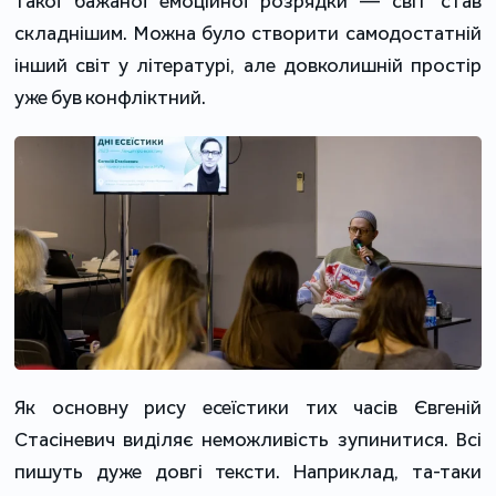
такої бажаної емоційної розрядки — світ став
складнішим. Можна було створити самодостатній
інший світ у літературі, але довколишній простір
уже був конфліктний.
Як основну рису есеїстики тих часів Євгеній
Стасіневич виділяє неможливість зупинитися. Всі
пишуть дуже довгі тексти. Наприклад, та-таки