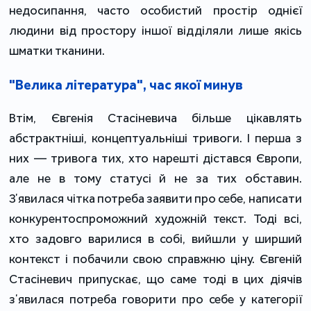
недосипання, часто особистий простір однієї
людини від простору іншої відділяли лише якісь
шматки тканини.
"Велика література", час якої минув
Втім, Євгенія Стасіневича більше цікавлять
абстрактніші, концептуальніші тривоги. І перша з
них — тривога тих, хто нарешті дістався Європи,
але не в тому статусі й не за тих обставин.
Зʼявилася чітка потреба заявити про себе, написати
конкурентоспроможний художній текст. Тоді всі,
хто задовго варилися в собі, вийшли у ширший
контекст і побачили свою справжню ціну. Євгеній
Стасіневич припускає, що саме тоді в цих діячів
зʼявилася потреба говорити про себе у категорії