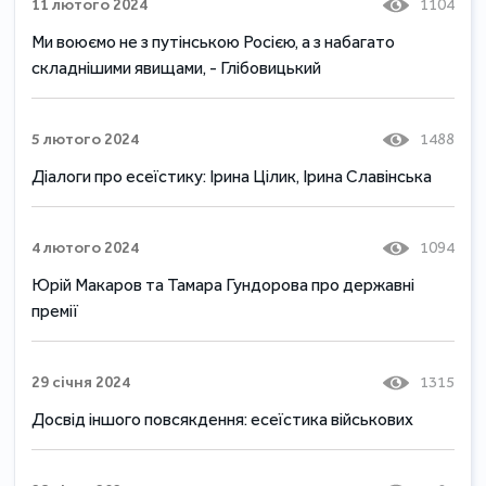
11 лютого 2024
1104
Ми воюємо не з путінською Росією, а з набагато
складнішими явищами, - Глібовицький
5 лютого 2024
1488
Діалоги про есеїстику: Ірина Цілик, Ірина Славінська
4 лютого 2024
1094
Юрій Макаров та Тамара Гундорова про державні
премії
29 січня 2024
1315
Досвід іншого повсякдення: есеїстика військових