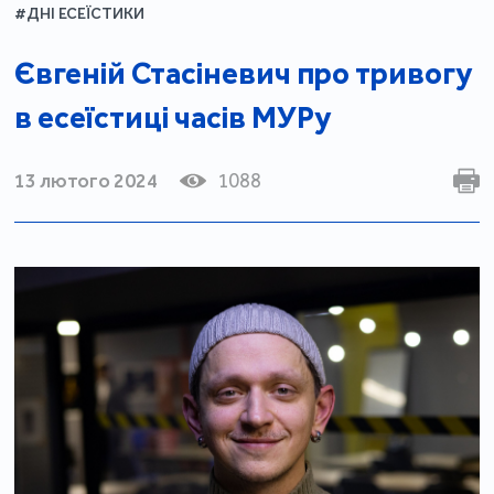
#ДНІ ЕСЕЇСТИКИ
Євгеній Стасіневич про тривогу
в есеїстиці часів МУРу
13 лютого 2024
1088