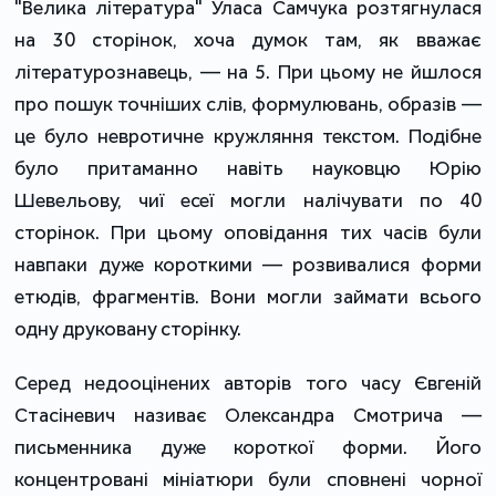
"Велика література" Уласа Самчука розтягнулася
на 30 сторінок, хоча думок там, як вважає
літературознавець, — на 5. При цьому не йшлося
про пошук точніших слів, формулювань, образів —
це було невротичне кружляння текстом. Подібне
було притаманно навіть науковцю Юрію
Шевельову, чиї есеї могли налічувати по 40
сторінок. При цьому оповідання тих часів були
навпаки дуже короткими — розвивалися форми
етюдів, фрагментів. Вони могли займати всього
одну друковану сторінку.
Серед недооцінених авторів того часу Євгеній
Стасіневич називає Олександра Смотрича —
письменника дуже короткої форми. Його
концентровані мініатюри були сповнені чорної