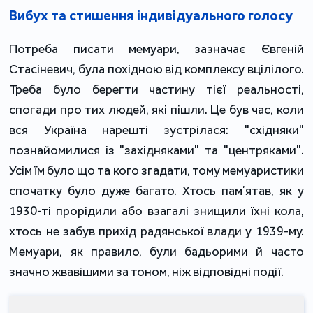
Вибух та стишення індивідуального голосу
Потреба писати мемуари, зазначає Євгеній
Стасіневич, була похідною від комплексу вцілілого.
Треба було берегти частину тієї реальності,
спогади про тих людей, які пішли. Це був час, коли
вся Україна нарешті зустрілася: "східняки"
познайомилися із "західняками" та "центряками".
Усім їм було що та кого згадати, тому мемуаристики
спочатку було дуже багато. Хтось памʼятав, як у
1930-ті прорідили або взагалі знищили їхні кола,
хтось не забув прихід радянської влади у 1939-му.
Мемуари, як правило, були бадьорими й часто
значно жвавішими за тоном, ніж відповідні події.