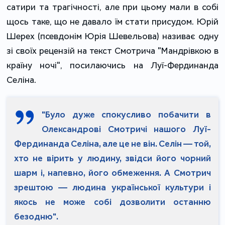
сатири та трагічності, але при цьому мали в собі
щось таке, що не давало їм стати присудом. Юрій
Шерех (псевдонім Юрія Шевельова) називає одну
зі своїх рецензій на текст Смотрича "Мандрівкою в
країну ночі", посилаючись на Луї-Фердинанда
Селіна.
"Було дуже спокусливо побачити в
Олександрові Смотричі нашого Луї-
Фердинанда Селіна, але це не він. Селін — той,
хто не вірить у людину, звідси його чорний
шарм і, напевно, його обмеження. А Смотрич
зрештою — людина української культури і
якось не може собі дозволити останню
безодню".