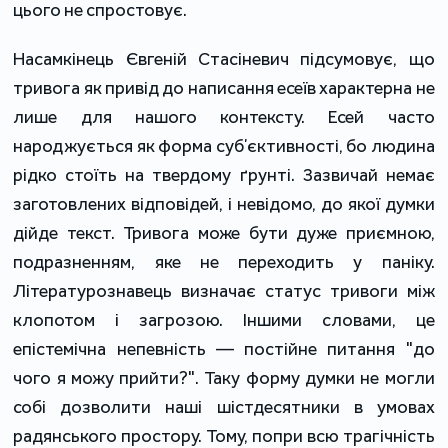
цього не спростовує.
Насамкінець Євгеній Стасіневич підсумовує, що
тривога як привід до написання есеїв характерна не
лише для нашого контексту. Есей часто
народжується як форма субʼєктивності, бо людина
рідко стоїть на твердому ґрунті. Зазвичай немає
заготовлених відповідей, і невідомо, до якої думки
дійде текст. Тривога може бути дуже приємною,
подразненням, яке не переходить у паніку.
Літературознавець визначає статус тривоги між
клопотом і загрозою. Іншими словами, це
епістемічна непевність — постійне питання "до
чого я можу прийти?". Таку форму думки не могли
собі дозволити наші шістдесятники в умовах
радянського простору. Тому, попри всю трагічність