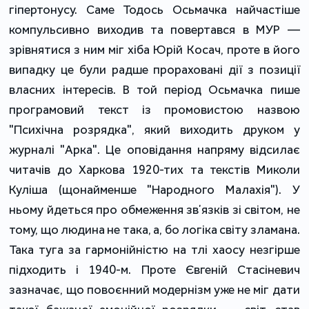
гіпертонусу. Саме Тодось Осьмачка найчастіше
компульсивно виходив та повертався в МУР —
зрівнятися з ним міг хіба Юрій Косач, проте в його
випадку це були радше прораховані дії з позиції
власних інтересів. В той період Осьмачка пише
програмовий текст із промовистою назвою
"Психічна розрядка", який виходить друком у
журналі "Арка". Це оповідання напряму відсилає
читачів до Харкова 1920-тих та текстів Миколи
Куліша (щонайменше "Народного Малахія"). У
ньому йдеться про обмеження звʼязків зі світом, не
тому, що людина не така, а, бо логіка світу зламана.
Така туга за гармонійністю на тлі хаосу незгірше
підходить і 1940-м. Проте Євгеній Стасіневич
зазначає, що повоєнний модернізм уже не міг дати