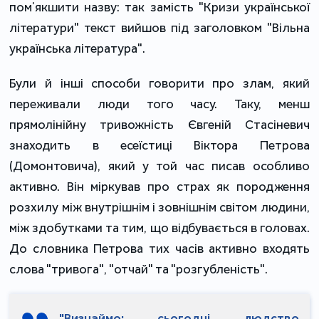
помʼякшити назву: так замість "Кризи української
літератури" текст вийшов під заголовком "Вільна
українська література".
Були й інші способи говорити про злам, який
переживали люди того часу. Таку, менш
прямолінійну тривожність Євгеній Стасіневич
знаходить в есеїстиці Віктора Петрова
(Домонтовича), який у той час писав особливо
активно. Він міркував про страх як породження
розхилу між внутрішнім і зовнішнім світом людини,
між здобутками та тим, що відбувається в головах.
До словника Петрова тих часів активно входять
слова "тривога", "отчай" та "розгубленість".
"Визнаймо: сьогодні людство