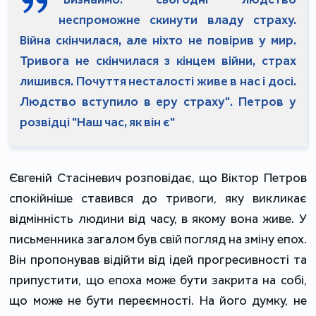
неспроможне скинути владу страху.
Війна скінчилася, але ніхто не повірив у мир.
Тривога не скінчилася з кінцем війни, страх
лишився. Почуття несталості живе в нас і досі.
Людство вступило в еру страху". Петров у
розвідці "Наш час, як він є"
Євгеній Стасіневич розповідає, що Віктор Петров
спокійніше ставився до тривоги, яку викликає
відмінність людини від часу, в якому вона живе. У
письменника загалом був свій погляд на зміну епох.
Він пропонував відійти від ідей прогресивності та
припустити, що епоха може бути закрита на собі,
що може не бути переємності. На його думку, не