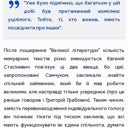
"Уже було підмічено, що багатьом у цій
добі був притаманний комплекс
уцілілого. Тобто, ті, хто вижив, мають
посвідчити про інших".
Після поширення "Великої літератури" кількість
мемуарних текстів різко зменшується. Євгеній
Стасіневич повʼязує ці два явища, бо ідеї,
запропоновані Самчуком, закликали знайти
спільний займенник, який би й мав робити
великими, але насправді тільки усереднює (про це
раніше говорив і Григорій Грабович). Таким чином,
замість перевинаходження індивідуального голосу
він починає тікати під тиском закликів, що всі
мають функціонувати як єдина спільнота, думати