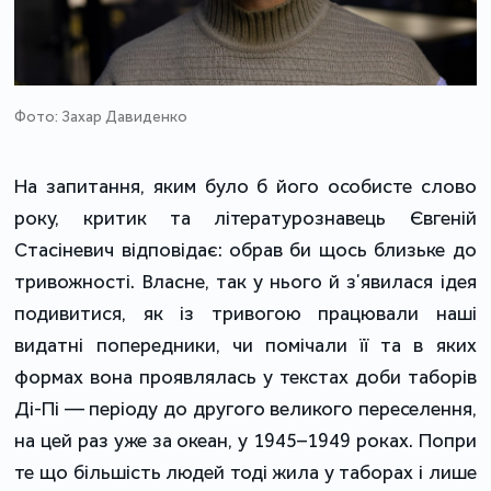
Фото: Захар Давиденко
На запитання, яким було б його особисте слово
року, критик та літературознавець Євгеній
Стасіневич відповідає: обрав би щось близьке до
тривожності. Власне, так у нього й зʼявилася ідея
подивитися, як із тривогою працювали наші
видатні попередники, чи помічали її та в яких
формах вона проявлялась у текстах доби таборів
Ді-Пі — періоду до другого великого переселення,
на цей раз уже за океан, у 1945–1949 роках. Попри
те що більшість людей тоді жила у таборах і лише