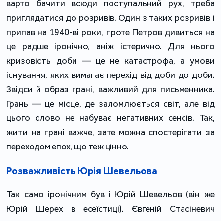
варто бачити всюди поступальний рух, треба
приглядатися до розривів. Один з таких розривів і
припав на 1940-ві роки, проте Петров дивиться на
це радше іронічно, аніж істерично. Для нього
кризовість доби — це не катастрофа, а умови
існування, яких вимагає перехід від доби до доби.
Звідси й образ грані, важливий для письменника.
Грань — це місце, де заломлюється світ, але від
цього слово не набуває негативних сенсів. Так,
жити на грані важче, зате можна спостерігати за
переходом епох, що теж цінно.
Розважливість Юрія Шевельова
Так само іронічним був і Юрій Шевельов (він же
Юрій Шерех в есеїстиці). Євгеній Стасіневич