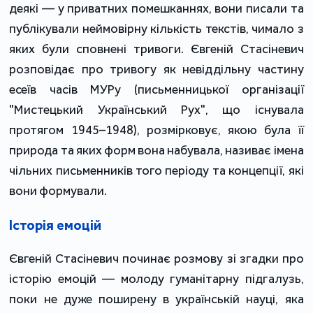
деякі — у приватних помешканнях, вони писали та
публікували неймовірну кількість текстів, чимало з
яких були сповнені тривоги. Євгеній Стасіневич
розповідає про тривогу як невіддільну частину
есеїв часів МУРу (письменницької організації
"Мистецький Український Рух", що існувала
протягом 1945–1948), розмірковує, якою була її
природа та яких форм вона набувала, називає імена
чільних письменників того періоду та концепції, які
вони формували.
Історія емоцій
Євгеній Стасіневич починає розмову зі згадки про
історію емоцій — молоду гуманітарну підгалузь,
поки не дуже поширену в українській науці, яка