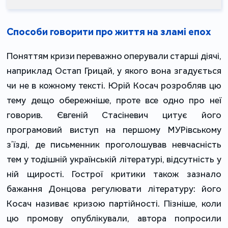
Способи говорити про життя на зламі епох
Поняттям кризи переважно оперували старші діячі,
наприклад Остап Грицай, у якого вона згадується
чи не в кожному тексті. Юрій Косач розробляв цю
тему дещо обережніше, проте все одно про неї
говорив. Євгеній Стасіневич цитує його
програмовий виступ на першому МУРівському
зʼїзді, де письменник проголошував невчасність
тем у тодішній українській літературі, відсутність у
ній щирості. Гострої критики також зазнало
бажання Донцова регулювати літературу: його
Косач називає кризою партійності. Пізніше, коли
цю промову опублікували, автора попросили