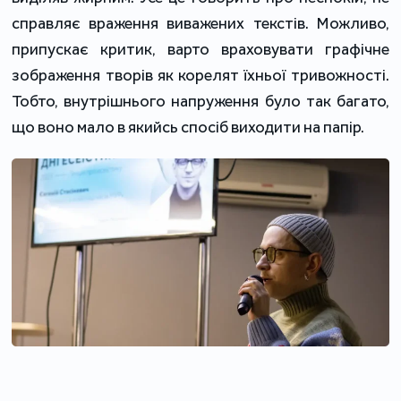
справляє враження виважених текстів. Можливо,
припускає критик, варто враховувати графічне
зображення творів як корелят їхньої тривожності.
Тобто, внутрішнього напруження було так багато,
що воно мало в якийсь спосіб виходити на папір.