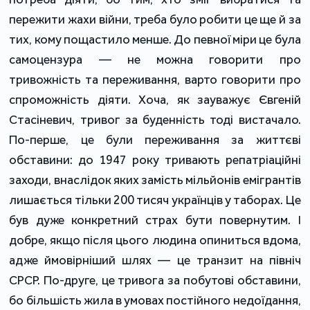
пережити жахи війни, треба було робити це ще й за
тих, кому пощастило менше. До певної міри це була
самоцензура — не можна говорити про
тривожність та переживання, варто говорити про
спроможність діяти. Хоча, як зауважує Євгеній
Стасіневич, тривог за буденність тоді вистачало.
По-перше, це були переживання за життєві
обставини: до 1947 року тривають репатріаційні
заходи, внаслідок яких замість мільйонів емігрантів
лишається тільки 200 тисяч українців у таборах. Це
був дуже конкретний страх бути повернутим. І
добре, якщо після цього людина опиниться вдома,
адже ймовірніший шлях — це транзит на північ
СРСР. По-друге, це тривога за побутові обставини,
бо більшість жила в умовах постійного недоїдання,