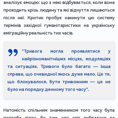
аналізує емоцію: що з нею відбувається, коли вона
проходить крізь людину та які відчуття лишаються
після неї. Критик пробує накинути цю систему
термінів західної гуманітаристики на українську
еміграційну реальність тих часів.
"Тривога могла проявлятися у
найрізноманітніших місцях, модуляціях
та ситуаціях. Тривоги було багато — інша
справа, що очевидної якось дуже мало. Це те,
що блокувалося. Бути тривожним — це не
було на порядку денному того часу".
Натомість спільним знаменником того часу була
потреба діяти, бо тим, хто зміг вибратися та