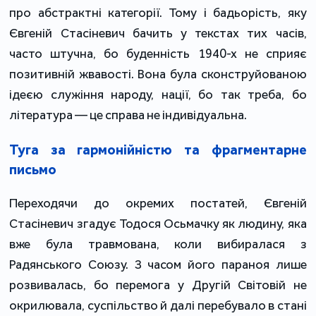
про абстрактні категорії. Тому і бадьорість, яку
Євгеній Стасіневич бачить у текстах тих часів,
часто штучна, бо буденність 1940-х не сприяє
позитивній жвавості. Вона була сконструйованою
ідеєю служіння народу, нації, бо так треба, бо
література — це справа не індивідуальна.
Туга за гармонійністю та фрагментарне
письмо
Переходячи до окремих постатей, Євгеній
Стасіневич згадує Тодося Осьмачку як людину, яка
вже була травмована, коли вибиралася з
Радянського Союзу. З часом його параноя лише
розвивалась, бо перемога у Другій Світовій не
окрилювала, суспільство й далі перебувало в стані