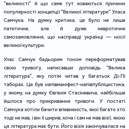
"великості" й що саме тут ховаються причини
популярності концепції "Великої літератури" Уласа
Самчука. На думку критика, це було не лише
патетичне, але й дуже невротичне
самозамовляння, що насправді українці — носії
великої культури.
Улас Самчук бадьорим тоном переформатував
свою тривогу, написавши доповідь "Велика
література", яку потім читав у багатьох Ді-Пі
таборах. Це був напівманіфест-напівпубліцистика,
у якому, на думку Євгенія Стасіневича, найбільше
йшлося про прикривання тривоги. У постаті
Самчука хотіли бачити впевненість, якої багато хто
тоді не мав, і він її ширив, хоча і сам не мав візії, якою
ця література має бути. Його візія закінчувалася на