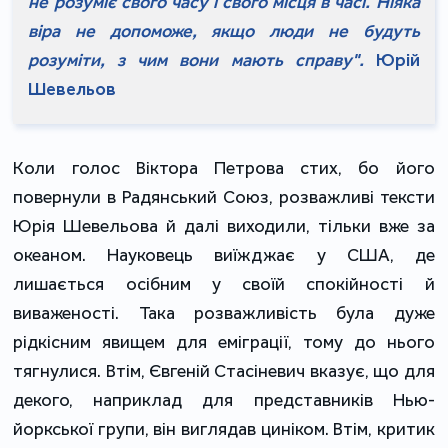
не розуміє свого часу і свого місця в часі. Ніяка
віра не допоможе, якщо люди не будуть
розуміти, з чим вони мають справу".
Юрій
Шевельов
Коли голос Віктора Петрова стих, бо його
повернули в Радянський Союз, розважливі тексти
Юрія Шевельова й далі виходили, тільки вже за
океаном. Науковець виїжджає у США, де
лишається осібним у своїй спокійності й
виваженості. Така розважливість була дуже
рідкісним явищем для еміграції, тому до нього
тягнулися. Втім, Євгеній Стасіневич вказує, що для
декого, наприклад для представників Нью-
йоркської групи, він виглядав циніком. Втім, критик