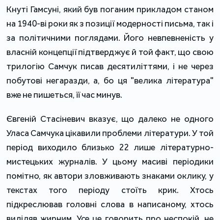
Кнуті Гамсуні, який був поганим прикладом станом
на 1940-ві роки як з позиції модерності письма, так і
за політичними поглядами. Його невпевненість у
власній концепції підтверджує й той факт, що свою
трилогію Самчук писав десятиліттями, і не через
побутові негаразди, а, бо ця "велика література"
вже не пишеться, її час минув.
Євгеній Стасіневич вказує, що далеко не одного
Уласа Самчука цікавили проблеми літератури. У той
період виходило близько 22 лише літературно-
мистецьких журналів. У цьому масиві періодики
помітно, як автори зловживають знаками оклику, у
текстах того періоду стоїть крик. Хтось
підкреслював головні слова в написаному, хтось
виділяв жирним. Усе це говорить про неспокій, не