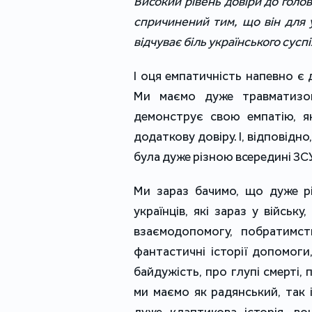
Високий рівень довіри до гол
спричинений тим, що він для у
відчуває біль українського сусп
І оця емпатичність напевно 
Ми маємо дуже травматизова
демонструє свою емпатію, я
додаткову довіру. І, відповідн
була дуже різною всередині ЗСУ
Ми зараз бачимо, що дуже рі
українців, які зараз у війську
взаємодопомогу, побратимст
фантастичні історії допомоги
байдужість, про глупі смерті,
ми маємо як радянський, так 