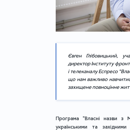
Євген Глібовицький, уч
директор Інституту фронт
і телеканалу Еспресо "Вла
що нам важливо навчитис
захищене повноцінне житт
Програма "Власні назви з 
українськими та західними 