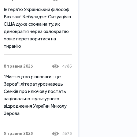
Інтерв’ю Український філософ
Вахтанґ Кебуладзе: Ситуація в
США дуже схожа на ту, як
демократія через охлократію
може перетворитися на
тиранію
8 травня 2025
4786
"Мистецтво рівноваги - це
Зеров": літературознавець
Семків про ключову постать
національно-культурного
відродження України Миколу
Зерова
5 травня 2025
4675