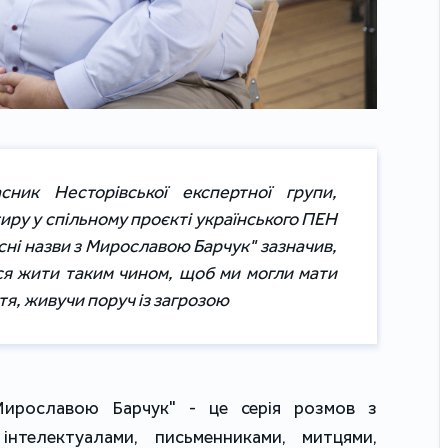
асник Несторівської експертної групи,
иру у спільному проєкті українського ПЕН
сні назви з Мирославою Барчук" зазначив,
я жити таким чином, щоб ми могли мати
я, живучи поруч із загрозою
Мирославою Барчук" - це серія розмов з
інтелектуалами, письменниками, митцями,