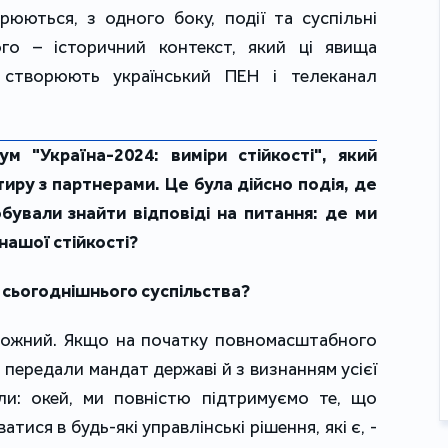
рюються, з одного боку, події та суспільні
го – історичний контекст, який ці явища
 створюють український ПЕН і телеканал
 "Україна-2024: виміри стійкості", який
иру з партнерами. Це була дійсно подія, де
бували знайти відповіді на питання: де ми
 нашої стійкості?
ій сьогоднішнього суспільства?
вожний. Якщо на початку повномасштабного
о передали мандат державі й з визнанням усієї
ли: окей, ми повністю підтримуємо те, що
атися в будь-які управлінські рішення, які є, -