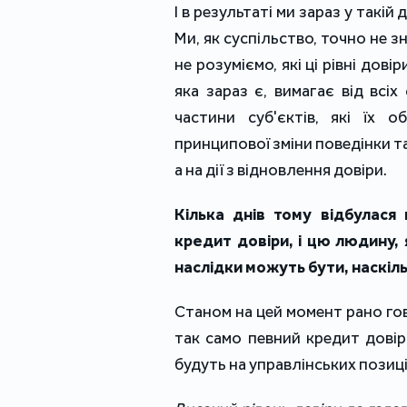
І в результаті ми зараз у такій
Ми, як суспільство, точно не зн
не розуміємо, які ці рівні дові
яка зараз є, вимагає від всіх 
частини суб'єктів, які їх о
принципової зміни поведінки та 
а на дії з відновлення довіри.
Кілька днів тому відбулася
кредит довіри, і цю людину, 
наслідки можуть бути, наскі
Станом на цей момент рано гов
так само певний кредит довір
будуть на управлінських позиці