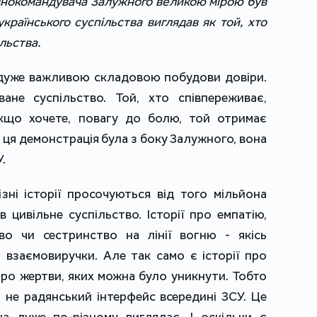
овнокомандувача Залужного великою мірою був
країнського суспільства виглядав як той, хто
ільства.
є дуже важливою складовою побудови довіри.
не суспільство. Той, хто співпереживає,
кщо хочете, повагу до болю, той отримає
о, ця демонстрація була з боку Залужного, вона
.
зні історії просочуються від того мільйона
, в цивільне суспільство. Історії про емпатію,
во чи сестринство на лінії вогню - якісь
, взаємовиручки. Але так само є історії про
 про жертви, яких можна було уникнути. Тобто
і не радянський інтерфейс всередині ЗСУ. Це