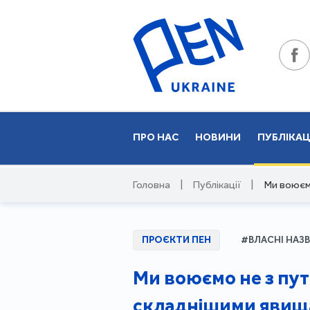
ПРО НАС
НОВИНИ
ПУБЛІКАЦ
Головна
|
Публікації
|
Ми воюємо
ПРОЄКТИ ПЕН
#ВЛАСНІ НАЗ
Ми воюємо не з путі
складнішими явища