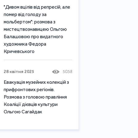
"Дивом вцілів від репресій, але
помер від голоду за
мольбертом": розмова з
мистецтвознавицею Ольгою
Балашовою про видатного
художника Федора
Кричевського
28 квітня 2025
5038
Евакуація музейних колекцій з
прифронтових регіонів.
Розмова з головою правління
Коаліції дієвців культури
Ольгою Сагайдак