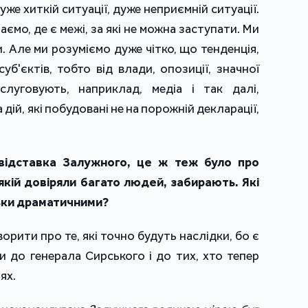
 дуже хиткій ситуації, дуже неприємній ситуації.
аємо, де є межі, за які не можна заступати. Ми
ри. Але ми розуміємо дуже чітко, що тенденція,
суб'єктів, тобто від влади, опозиції, значної
бслуговують, наприклад, медіа і так далі,
дій, які побудовані не на порожній декларації,
 відставка Залужного, це ж теж було про
якій довіряли багато людей, забирають. Які
льки драматичними?
орити про те, які точно будуть наслідки, бо є
и до генерала Сирського і до тих, хто тепер
ях.