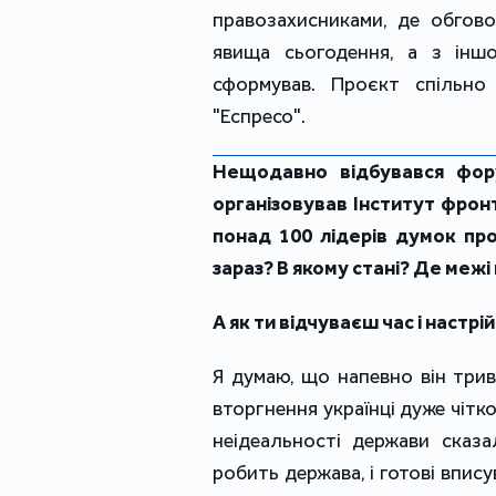
правозахисниками, де обгово
явища сьогодення, а з іншо
сформував. Проєкт спільно
"Еспресо".
Нещодавно відбувався форум
організовував Інститут фронт
понад 100 лідерів думок про
зараз? В якому стані? Де межі
А як ти відчуваєш час і настр
Я думаю, що напевно він три
вторгнення українці дуже чітк
неідеальності держави сказа
робить держава, і готові вписув