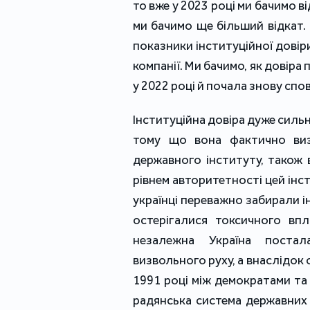
то вже у 2023 році ми бачимо від
ми бачимо ще більший відкат.
показники інституційної довіри
компанії. Ми бачимо, як довіра
у 2022 році й почала знову спо
Інституційна довіра дуже сильн
тому що вона фактично виз
державного інституту, також 
рівнем авторитетності цей інс
українці переважно забирали і
остерігалися токсичного вп
незалежна Україна постал
визвольного руху, а внаслідок 
1991 році між демократами та
радянська система державних 