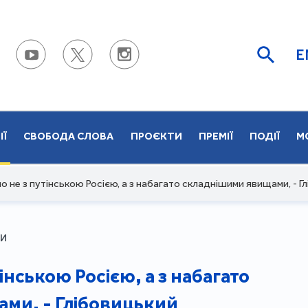
E
ІЇ
СВОБОДА СЛОВА
ПРОЄКТИ
ПРЕМІЇ
ПОДІЇ
М
 не з путінською Росією, а з набагато складнішими явищами, - Г
ВИ
нською Росією, а з набагато
ми, - Глібовицький