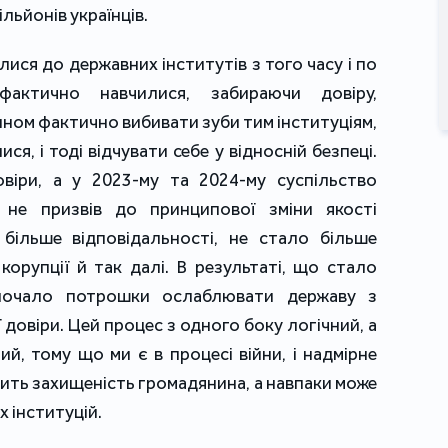
льйонів українців.
лися до державних інститутів з того часу і по
фактично навчилися, забираючи довіру,
ном фактично вибивати зуби тим інституціям,
ся, і тоді відчувати себе у відносній безпеці.
віри, а у 2023-му та 2024-му суспільство
 не призвів до принципової зміни якості
більше відповідальності, не стало більше
корупції й так далі. В результаті, що стало
почало потрошки ослаблювати державу з
 довіри. Цей процес з одного боку логічний, а
й, тому що ми є в процесі війни, і надмірне
ить захищеність громадянина, а навпаки може
 інституцій.