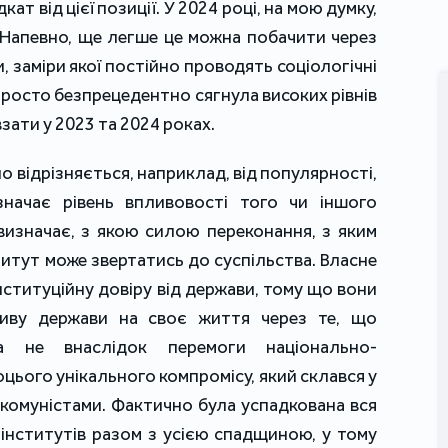
кат від цієї позиції. У 2024 році, на мою думку,
 Напевно, ще легше це можна побачити через
, заміри якої постійно проводять соціологічні
 просто безпрецедентно сягнула високих рівнів
взати у 2023 та 2024 роках.
о відрізняється, наприклад, від популярності,
начає рівень впливовості того чи іншого
визначає, з якою силою переконання, з яким
титут може звертатись до суспільства. Власне
нституційну довіру від держави, тому що вони
ливу держави на своє життя через те, що
а не внаслідок перемоги національно-
оцього унікального компромісу, який склався у
 комуністами. Фактично була успадкована вся
інститутів разом з усією спадщиною, у тому