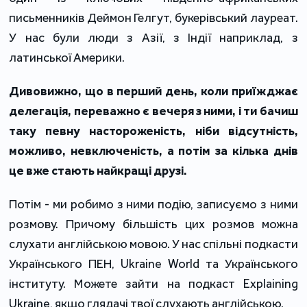
письменників Деймон Гелгут, букерівський лауреат.
У нас були люди з Азії, з Індії наприклад, з
латинської Америки.
Дивовижно, що в перший день, коли приїжджає
делегація, переважно є вечеря з ними, і ти бачиш
таку певну настороженість, ніби відсутність,
можливо, невключеність, а потім за кілька днів
це вже стають найкращі друзі.
Потім - ми робимо з ними подію, записуємо з ними
розмову. Причому більшість цих розмов можна
слухати англійською мовою. У нас спільні подкасти
Українського ПЕН, Ukraine World та Українського
інституту. Можете зайти на подкаст Explaining
Ukraine, якщо глядачі твої слухають англійською.