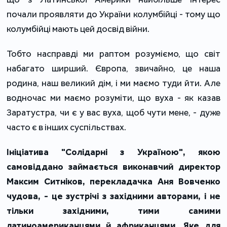
почали проявляти до України колумбійці - тому що
колумбійці мають цей досвід війни.
Тобто насправді ми раптом розуміємо, що світ
набагато ширший. Європа, звичайно, це наша
родина, наш великий дім, і ми маємо туди йти. Але
водночас ми маємо розуміти, що вуха - як казав
Заратустра, чи є у вас вуха, щоб чути мене, - дуже
часто є в інших суспільствах.
Ініціатива "Солідарні з Україною", якою
самовіддано займається виконавчий директор
Максим Ситніков, перекладачка Аня Вовченко
чудова, - це зустрічі з західними авторами, і не
тільки західними, тими самими
латиноамериканцями й африканцями. Яке для