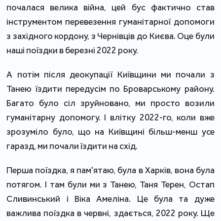
почалася велика війна, цей бус фактично став
інструментом перевезення гуманітарної допомоги
з західного кордону, з Чернівців до Києва. Оце були
наші поїздки в березні 2022 року.
А потім після деокупації Київщини ми почали з
Танею їздити передусім по Броварському району.
Багато було сіл зруйновано, ми просто возили
гуманітарну допомогу. І влітку 2022-го, коли вже
зрозуміло було, що на Київщині більш-менш усе
гаразд, ми почали їздити на схід.
Перша поїздка, я пам'ятаю, була в Харків, вона була
потягом. І там були ми з Танею, Таня Терен, Остап
Сливинський і Віка Амеліна. Це була та дуже
важлива поїздка в червні, здається, 2022 року. Ще