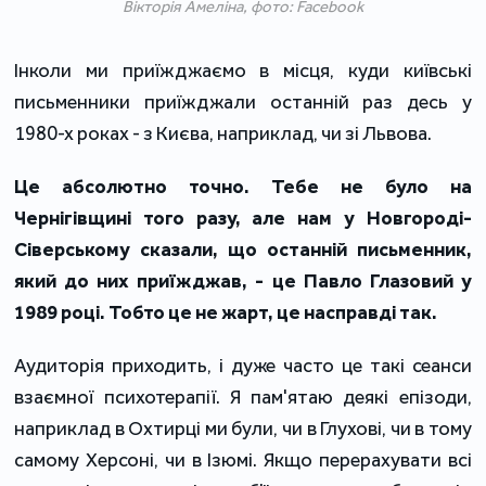
Вікторія Амеліна, фото: Facebook
Інколи ми приїжджаємо в місця, куди київські
письменники приїжджали останній раз десь у
1980-х роках - з Києва, наприклад, чи зі Львова.
Це абсолютно точно. Тебе не було на
Чернігівщині того разу, але нам у Новгороді-
Сіверському сказали, що останній письменник,
який до них приїжджав, - це Павло Глазовий у
1989 році. Тобто це не жарт, це насправді так.
Аудиторія приходить, і дуже часто це такі сеанси
взаємної психотерапії. Я пам'ятаю деякі епізоди,
наприклад в Охтирці ми були, чи в Глухові, чи в тому
самому Херсоні, чи в Ізюмі. Якщо перерахувати всі