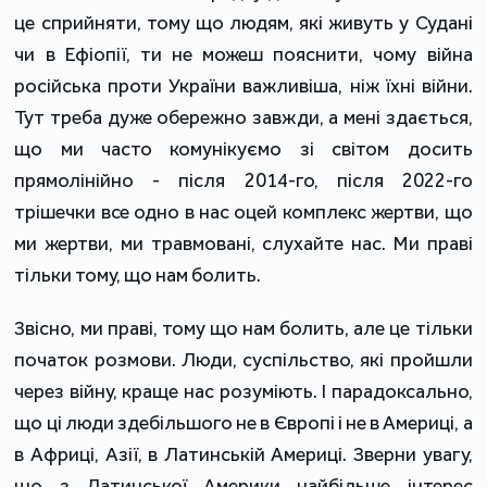
це сприйняти, тому що людям, які живуть у Судані
чи в Ефіопії, ти не можеш пояснити, чому війна
російська проти України важливіша, ніж їхні війни.
Тут треба дуже обережно завжди, а мені здається,
що ми часто комунікуємо зі світом досить
прямолінійно - після 2014-го, після 2022-го
трішечки все одно в нас оцей комплекс жертви, що
ми жертви, ми травмовані, слухайте нас. Ми праві
тільки тому, що нам болить.
Звісно, ми праві, тому що нам болить, але це тільки
початок розмови. Люди, суспільство, які пройшли
через війну, краще нас розуміють. І парадоксально,
що ці люди здебільшого не в Європі і не в Америці, а
в Африці, Азії, в Латинській Америці. Зверни увагу,
що з Латинської Америки найбільше інтерес