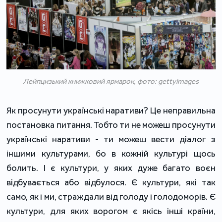
Лейпцизький книжковий ярмарок, фото: gettyimages
Як просунути українські наративи? Це неправильна
постановка питання. Тобто ти не можеш просунути
українські наративи - ти можеш вести діалог з
іншими культурами, бо в кожній культурі щось
болить. І є культури, у яких дуже багато воєн
відбувається або відбулося. Є культури, які так
само, як і ми, страждали від голоду і голодоморів. Є
культури, для яких ворогом є якісь інші країни,