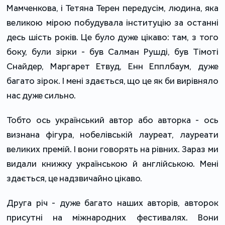
Мамченкова, і Тетяна Терен передусім, людина, яка
великою мірою побудувала інституцію за останні
десь шість років. Це було дуже цікаво: там, з того
боку, були зірки - був Салман Рушді, був Тімоті
Снайдер, Маргарет Етвуд, Енн Епплбаум, дуже
багато зірок. І мені здається, що це як би вирівняло
нас дуже сильно.
Тобто ось український автор або авторка - ось
визнана фігура, нобелівській лауреат, лауреати
великих премій. І вони говорять на рівних. Зараз ми
видали книжку українською й англійською. Мені
здається, це надзвичайно цікаво.
Друга річ - дуже багато наших авторів, авторок
присутні на міжнародних фестивалях. Вони