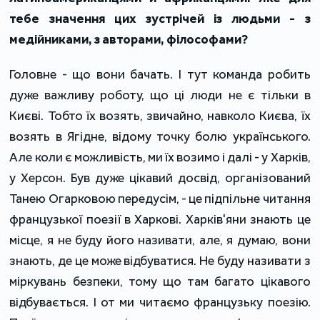
тебе значення цих зустрічей із людьми - з
медійниками, з авторами, філософами?
Головне - що вони бачать. І тут команда робить
дуже важливу роботу, що ці люди не є тільки в
Києві. Тобто їх возять, звичайно, навколо Києва, їх
возять в Ягідне, відому точку болю українського.
Але коли є можливість, ми їх возимо і далі - у Харків,
у Херсон. Був дуже цікавий досвід, організований
Танею Огарковою передусім, - це підпільне читання
французької поезії в Харкові. Харків'яни знають це
місце, я не буду його називати, але, я думаю, вони
знають, де це може відбуватися. Не буду називати з
міркувань безпеки, тому що там багато цікавого
відбувається. І от ми читаємо французьку поезію.