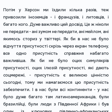
Потім у Херсон ми їздили кілька разів, теж
привозили іноземців - і французів, і литовців, і
багато кого. Дуже важливо цей досвід. Це ж ніколи
не передати - ані зумом не передати, ані мейлом, ані
якимось сториз у твіттері. Як би в нас не було
відчуття присутності скрізь через екран телефону,
все одно присутність справжня набагато
важливіша. Як би не було оцих симулякрів
присутності, оцих ілюзій присутності, які дають
соцмережі, - присутність є великою цінністю
сьогодні, тому ми намагаємося цю присутність
забезпечити. І в нас були всі континенти - у нас
було дуже багато там латиноамериканців, були
бразилійці, були люди з Південної Африки і був
один із ключових південно-африканських