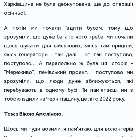
Харківщина не була деокупована, ще до операції
осінньої.
А потім ми почали їздити бусом, тому що
зрозуміли, що дуже багато чого треба, ми почали
щось шукати для військових, якісь там приціли,
якісь генератори і так далі. І от так поступово,
поступово… А паралельно ж була ця історія -
"Мереживо", пенівський проєкт. І поступово ми
зрозуміли, що люди дуже зближуються, які
перебувають в одному бусі. Ти пам'ятаєш, ми з
тобою їздили на Чернігівщину, це літо 2022 року.
Теж з Вікою Амеліною.
Щось ми туди возили, я пам'ятаю, для волонтерів