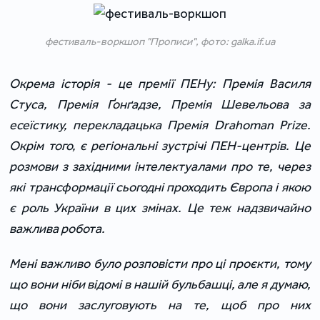
фестиваль-воркшоп "Прописи", фото: galka.if.ua
Окрема історія - це премії ПЕНу: Премія Василя
Стуса, Премія Ґонґадзе, Премія Шевельова за
есеїстику, перекладацька Премія Drahoman Prize.
Окрім того, є регіональні зустрічі ПЕН-центрів. Це
розмови з західними інтелектуалами про те, через
які трансформації сьогодні проходить Європа і якою
є роль України в цих змінах. Це теж надзвичайно
важлива робота.
Мені важливо було розповісти про ці проєкти, тому
що вони ніби відомі в нашій бульбашці, але я думаю,
що вони заслуговують на те, щоб про них