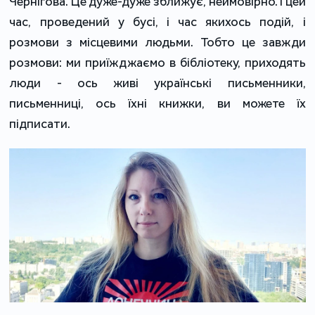
Чернігова. Це дуже-дуже зближує, неймовірно. І цей
час, проведений у бусі, і час якихось подій, і
розмови з місцевими людьми. Тобто це завжди
розмови: ми приїжджаємо в бібліотеку, приходять
люди - ось живі українські письменники,
письменниці, ось їхні книжки, ви можете їх
підписати.