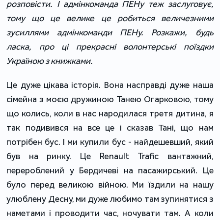
розповісти. І адмінкоманда ПЕНу теж заслуговує,
тому що це велике це робиться величезними
зусиллями адмінкоманди ПЕНу. Розкажи, будь
ласка, про ці прекрасні волонтерські поїздки
Україною з книжками.
Це дуже цікава історія. Вона насправді дуже наша
сімейна з моєю дружиною Танею Огарковою, тому
що колись, коли в нас народилася третя дитина, я
так подивився на все це і сказав Тані, що нам
потрібен бус. І ми купили бус - найдешевший, який
був на ринку. Це Renault Trafic вантажний,
перероблений у Бердичеві на пасажирський. Це
було перед великою війною. Ми їздили на нашу
улюблену Десну, ми дуже любимо там зупинятися з
наметами і проводити час, ночувати там. А коли