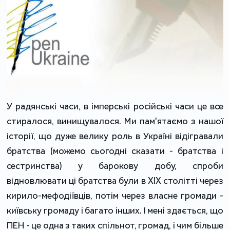
У радянські часи, в імперські російські часи це все
стиралося, винищувалося. Ми пам'ятаємо з нашої
історії, що дуже велику роль в Україні відігравали
братства (можемо сьогодні сказати - братства і
сестринства) у барокову добу, спроби
відновлювати ці братства були в XIX столітті через
кирило-мефодіївців, потім через власне громади -
київську громаду і багато інших. І мені здається, що
ПЕН - це одна з таких спільнот, громад, і чим більше