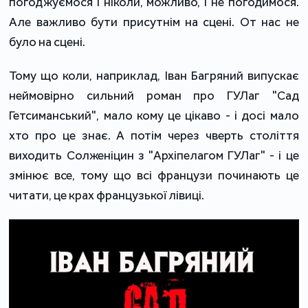
погоджуємося і ніколи, можливо, і не погодимося.
Але важливо бути присутнім на сцені. От нас не
було на сцені.
Тому що коли, наприклад, Іван Багряний випускає
неймовірно сильний роман про ГУЛаг "Сад
Гетсиманський", мало кому це цікаво - і досі мало
хто про це знає. А потім через чверть століття
виходить Солженіцин з "Архіпелагом ГУЛаг" - і це
змінює все, тому що всі французи починають це
читати, це крах французької лівиці.