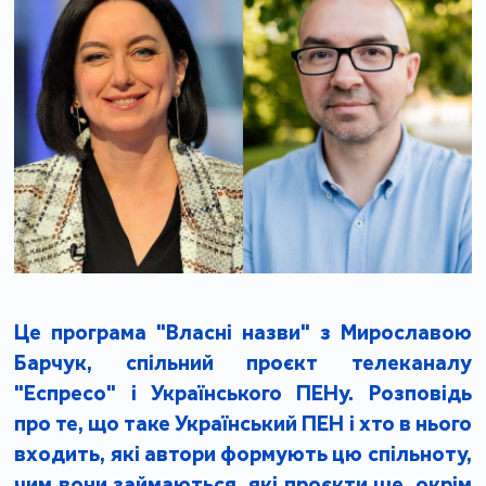
Це програма "Власні назви" з Мирославою
Барчук, спільний проєкт телеканалу
"Еспресо" і Українського ПЕНу. Розповідь
про те, що таке Український ПЕН і хто в нього
входить, які автори формують цю спільноту,
чим вони займаються, які проєкти ще, окрім