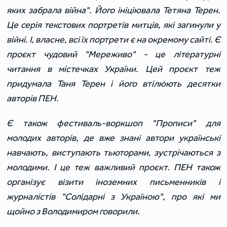
яких забрала війна". Його ініціювала Тетяна Терен.
Це серія текстових портретів митців, які загинули у
війні. І, власне, всі їх портрети є на окремому сайті. Є
проєкт чудовий "Мереживо" - це літературні
читання в містечках України. Цей проєкт теж
придумала Таня Терен і його втілюють десятки
авторів ПЕН.
Є також фестиваль-воркшоп "Прописи" для
молодих авторів, де вже знані автори українські
навчають, виступають тьюторами, зустрічаються з
молодими. І це теж важливий проєкт. ПЕН також
організує візити іноземних письменників і
журналістів "Солідарні з Україною", про які ми
щойно з Володимиром говорили.