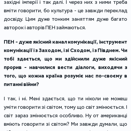
західні імперії і так далі. І через них з ними треба
вміти говорити, бо культура - це завжди переклад
досвіду. Цим дуже тонким заняттям дуже багато
авторок і авторів ПЕН займаються.
ПЕН - дуже якісний канал комунікації, інструмент
комунікації і з Заходом, і зі Сходом, і з Півднем. Чи
тобі здається, що ми здійснили дуже якісний
прорив - навчилися вести діалоги, виходячи з
того, що кожна країна розуміє нас по-своєму в
питанні війни?
І так, і ні. Мені здається, що ти ніколи не можеш
уміти говорити зі світом, тому що світ змінюється. І
світ зараз змінюється особливо. Ну от американці
вміють говорити зі світом? Ми завжди думали, що