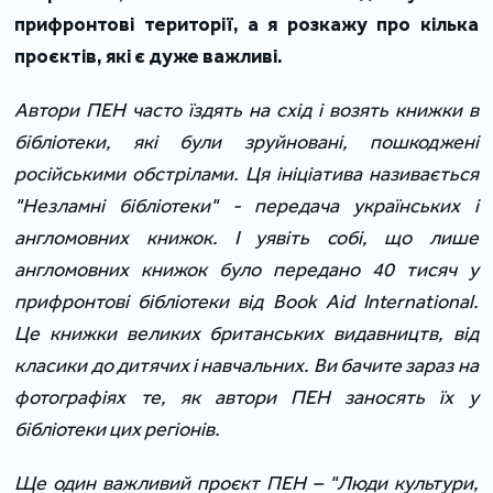
прифронтові території, а я розкажу про кілька
проєктів, які є дуже важливі.
Автори ПЕН часто їздять на схід і возять книжки в
бібліотеки, які були зруйновані, пошкоджені
російськими обстрілами. Ця ініціатива називається
"Незламні бібліотеки" - передача українських і
англомовних книжок. І уявіть собі, що лише
англомовних книжок було передано 40 тисяч у
прифронтові бібліотеки від Book Aid International.
Це книжки великих британських видавництв, від
класики до дитячих і навчальних. Ви бачите зараз на
фотографіях те, як автори ПЕН заносять їх у
бібліотеки цих регіонів.
Ще один важливий проєкт ПЕН – "Люди культури,