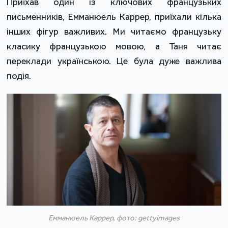
Приїхав один із ключових французьких
письменників, Емманюель Каррер, приїхали кілька
інших фігур важливих. Ми читаємо французьку
класику французькою мовою, а Таня читає
переклади українською. Це була дуже важлива
подія.
Емманюель Каррер, фото: gettyimages