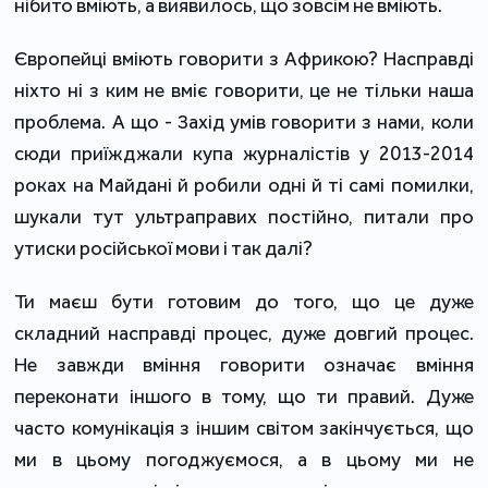
нібито вміють, а виявилось, що зовсім не вміють.
Європейці вміють говорити з Африкою? Насправді
ніхто ні з ким не вміє говорити, це не тільки наша
проблема. А що - Захід умів говорити з нами, коли
сюди приїжджали купа журналістів у 2013-2014
роках на Майдані й робили одні й ті самі помилки,
шукали тут ультраправих постійно, питали про
утиски російської мови і так далі?
Ти маєш бути готовим до того, що це дуже
складний насправді процес, дуже довгий процес.
Не завжди вміння говорити означає вміння
переконати іншого в тому, що ти правий. Дуже
часто комунікація з іншим світом закінчується, що
ми в цьому погоджуємося, а в цьому ми не