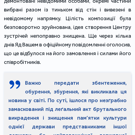
демонтовані невідомими особами, окремі частини
вибрані разом із тиньком від стін і вивезені в
невідомому напрямку. Цілість композиції була
безповоротно зруйнована, ідея створення Центру
зустрічей непоправно знищена. Ще через кілька
днів Яд Вашем в офіційному повідомленні оголосив,
що це відбулося на його замовлення і силами його
співробітників.
Важко передати збентеження,
обурення, збурення, які викликала ця
новина у світі. По суті, ішлося про незґрабно
замаскований під леґальний акт брутального
викрадення і знищення пам’ятки культури
однієї держави представниками іншої