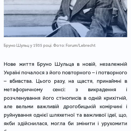
Бруно Шульц у 1935 році. Фото: Forum/Lebrecht
Нове життя Бруно Шульца в новій, незалежній
Україні почалося з його повторного – і потворного
– вбивства. Цього разу, на щастя, принаймні в
метафоричному сенсі: з викрадення і
розчленування його стінописів в одній крихітній,
але вельми важливій дрогобицькій комірчині і
руйнування однієї шляхетної та важливої ідеї, що,
якби здійснилася, могла би змінити і урухомити