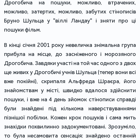
Дрогобича на пошуки, можливо, втрачених,
можливо, затертих, можливо, забутих стінописів
Бруно Шульца у "віллі Ландау" і зняти про ці
пошуки фільм.
В кінці січня 2001 року невеличка знімальна група
прибула на місце, до засніженого і морозяного
Дрогобича. Завдяки участі на той час одного з двох
ще живих у Дрогобичі учнів Шульца (тепер вони всі
вже покійні), скрипаля Альфреда Шраєра, його
знайомствам у місті, швидко вдалося здійснити
пошуки, і вже на 4 день зйомок стінописи справді
були знайдені під кількома наверствуваннями
пізнішої побілки. Кожен крок пошуків і сама мить
знахідки похвилинно задокументовані. Зрозуміло,
то була несамовита сенсація: знайдено останній