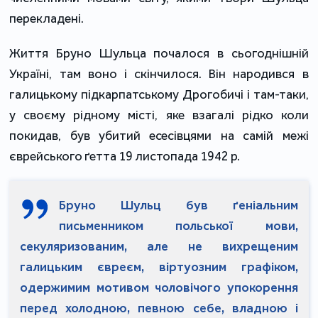
перекладені.
Життя Бруно Шульца почалося в сьогоднішній
Україні, там воно і скінчилося. Він народився в
галицькому підкарпатському Дрогобичі і там-таки,
у своєму рідному місті, яке взагалі рідко коли
покидав, був убитий есесівцями на самій межі
єврейського ґетта 19 листопада 1942 р.
Бруно Шульц був ґеніальним
письменником польської мови,
секуляризованим, але не вихрещеним
галицьким євреєм, віртуозним графіком,
одержимим мотивом чоловічого упокорення
перед холодною, певною себе, владною і