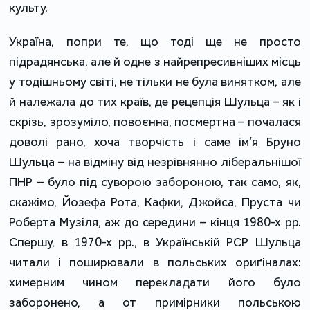
культу.
Україна, попри те, що тоді ще не просто
підрадянська, але й одне з найрепресивніших місць
у тодішньому світі, не тільки не була винятком, але
й належала до тих країв, де рецепція Шульца – як і
скрізь, зрозуміло, повоєнна, посмертна – почалася
доволі рано, хоча творчість і саме ім’я Бруно
Шульца – на відміну від незрівнянно ліберальнішої
ПНР – було під суворою забороною, так само, як,
скажімо, Йозефа Рота, Кафки, Джойса, Пруста чи
Роберта Музіля, аж до середини – кінця 1980-х рр.
Спершу, в 1970-х рр., в Українській РСР Шульца
читали і поширювали в польських ориґіналах:
химерним чином перекладати його було
заборонено, а от примірники польською