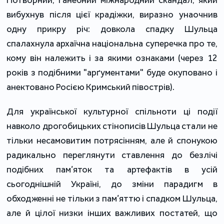
вибухнув після цієї крадіжки, виразно унаочнив
одну прикру річ: довкола спадку Шульца
спалахнула архаїчна національна суперечка про те,
кому він належить і за якими ознаками (через 12
років з подібними "арґументами" буде окуповано і
анектовано Росією Кримський півострів).
Для української культурної спільноти ці події
навколо дрогобицьких стінописів Шульца стали не
тільки несамовитим потрясінням, але й спонукою
радикально переглянути ставлення до безлічі
подібних пам’яток та артефактів в усій
сьогоднішній Україні, до зміни парадигм в
обходженні не тільки з пам’яттю і спадком Шульца,
але й цілої низки інших важливих постатей, що