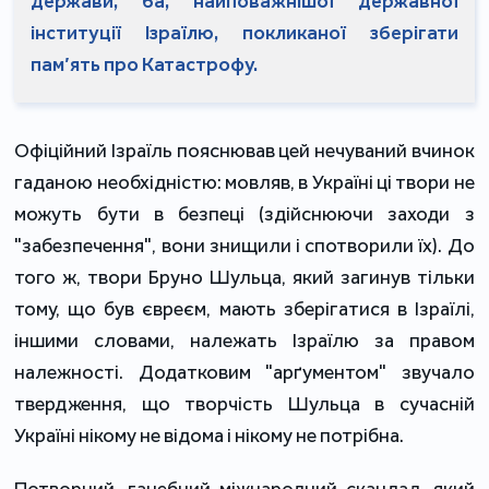
держави, ба, найповажнішої державної
інституції Ізраїлю, покликаної зберігати
пам’ять про Катастрофу.
Офіційний Ізраїль пояснював цей нечуваний вчинок
гаданою необхідністю: мовляв, в Україні ці твори не
можуть бути в безпеці (здійснюючи заходи з
"забезпечення", вони знищили і спотворили їх). До
того ж, твори Бруно Шульца, який загинув тільки
тому, що був євреєм, мають зберігатися в Ізраїлі,
іншими словами, належать Ізраїлю за правом
належності. Додатковим "арґументом" звучало
твердження, що творчість Шульца в сучасній
Україні нікому не відома і нікому не потрібна.
Потворний, ганебний міжнародний скандал, який