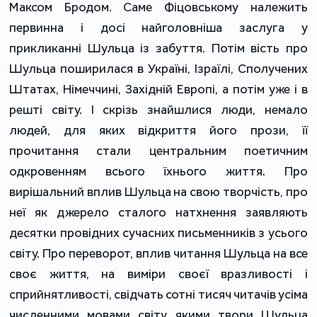
Максом Бродом. Саме Фіцовському належить
первинна і досі найголовніша заслуга у
прикликанні Шульца із забуття. Потім вість про
Шульца поширилася в Україні, Ізраїлі, Сполучених
Штатах, Німеччині, Західній Европі, а потім уже і в
решті світу. І скрізь знайшлися люди, немало
людей, для яких відкриття його прози, її
прочитання стали центральним поетичним
одкровенням всього їхнього життя. Про
вирішальний вплив Шульца на свою творчість, про
неї як джерело сталого натхнення заявляють
десятки провідних сучасних письменників з усього
світу. Про переворот, вплив читання Шульца на все
своє життя, на виміри своєї вразливості і
сприйнятливості, свідчать сотні тисяч читачів усіма
численними мовами світу, якими твори Шульца