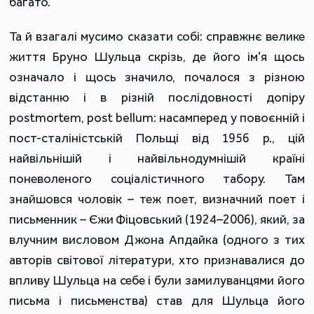
багато.
Та й взагалі мусимо сказати собі: справжнє велике
життя Бруно Шульца скрізь, де його ім’я щось
означало і щось значило, почалося з різною
відстанню і в різній послідовності допіру
postmortem, post bellum: насамперед у повоєнній і
пост-сталіністській Польщі від 1956 р., цій
найвільнішій і найвільнодумнішій країні
поневоленого соціалістичного табору. Там
знайшовся чоловік – теж поет, визначний поет і
письменник – Єжи Фіцовський (1924–2006), який, за
влучним висловом Джона Апдайка (одного з тих
авторів світової літератури, хто признавалися до
впливу Шульца на себе і були замилуванцями його
письма і письменства) став для Шульца його