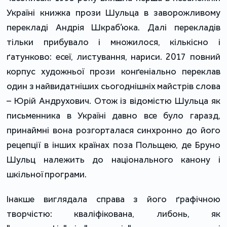
Україні книжка прози Шульца в заворожливому
перекладі Андрія Шкраб’юка. Далі перекладів
тільки прибувало і множилося, кількісно і
ґатунково: есеї, листування, нариси. 2017 повний
корпус художньої прози конґеніально переклав
один з найвидатніших сьогоднішніх майстрів слова
– Юрій Андрухович. Отож із відомістю Шульца як
письменника в Україні давно все було гаразд,
принаймні вона розгорталася синхронно до його
рецепції в інших країнах поза Польщею, де Бруно
Шульц належить до національного канону і
шкільної програми.
Інакше виглядала справа з його ґрафічною
творчістю: кваліфікована, либонь, як