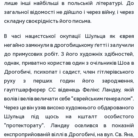
лише інші найбільші в польській літературі. До
загальної відомості не дійшло і через війну, і через
складну своєрідність його письма.
В часі нацистської окупації Шульца як єврея
негайно замкнули в дрогобицькому ґетті і залучили
до примусових робіт. З його художніх здібностей,
однак, приватно користав один з очільників Шоа в
Дрогобичі, психопат і садист, член гітлерівського
руху з перших годин його зародження,
гауптшарфюрер СС віденець Фелікс Ландау, якій
волів і велів величати себе "єврейським генералом".
Через це він узяв високо художнього обдарованого
Шульца під щось на кшталт особистого
"протекторату". Ландау оселився в показній
експроприйованій віллі в Дрогобичі, на вул. Св. Яна,