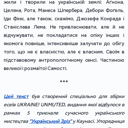
жили і творили на українській землі: Аґнона,
Целяна, Рота, Манеса Шпербера, Дебори Фоґель,
Іди Фінк, але також, скажімо, Джозефа Конрада і
Станіслава Лема. Не привласнювати, але й не
відчужувати, не покладатися на опіку інших і
якомога повніше, інтенсивніше залучати до обігу
того, що не є власністю, але є власним, Своїм в
підставовому антропологічному сенсі. Частиною
великої і розмаїтої Самості.
***
Цей текст
був створений спеціально для збірки
есеїв UKRAINE! UNMUTED, видання якої відбулося в
рамках 5 триєнале сучасного українського
мистецтва
"Український Зріз"
у Каунасі. Упорядниця