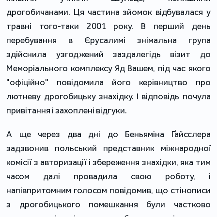
дрогобичанами. Ця частина зйомок відбувалася у
травні того-таки 2001 року. В перший день
перебування в Єрусалимі знімальна група
здійснила узгоджений заздалегідь візит до
Меморіального комплексу Яд Вашем, під час якого
"офіційно" повідомила його керівництво про
лютневу дрогобицьку знахідку. І відповідь почула
привітання і захоплені відгуки.
А ще через два дні до Беньяміна Ґайсслера
задзвонив польський представник міжнародної
комісії з авторизації і збереження знахідки, яка тим
часом далі провадила свою роботу, і
напівпритомним голосом повідомив, що стінописи
з дрогобицького помешкання були частково