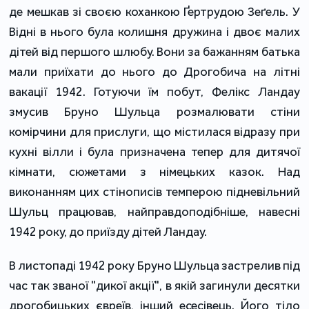
де мешкав зі своєю коханкою Ґертрудою Зеґель. У
Відні в нього була колишня дружина і двоє малих
дітей від першого шлюбу. Вони за бажанням батька
мали приїхати до нього до Дрогобича на літні
вакації 1942. Готуючи їм побут, Фелікс Ландау
змусив Бруно Шульца розмалювати стіни
комірчини для прислуги, що містилася відразу при
кухні вілли і була призначена тепер для дитячої
кімнати, сюжетами з німецьких казок. Над
виконанням цих стінописів темперою підневільний
Шульц працював, найправдоподібніше, навесні
1942 року, до приїзду дітей Ландау.
В листопаді 1942 року Бруно Шульца застрелив під
час так званої "дикої акції", в якій загинули десятки
дрогобицьких євреїв, інший есесівець. Його тіло