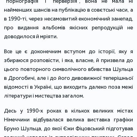
"порнографія" і "перверзія", вона не мала ні
найменших шансів на публікацію в совєтські часи, а
в 1990-ті, через несамовитий економічний занепад,
про видання альбомів якісних репродукцій не
доводилося й мріяти.
Все це є доконечним вступом до історії, яку я
збираюся розповісти, і яка, власне, й призвела до
цього повторного символічного вбивства Шульца
в Дрогобичі, але і до його дивовижної теперішньої
відомості в Україні, що виходить далеко поза межі
літератури і мистецтва загалом.
Десь у 1990-х роках в кількох великих містах
Німеччини відбувалася велика виставка графіки
Бруно Шульца, до якої Єжи Фіцовський підготував