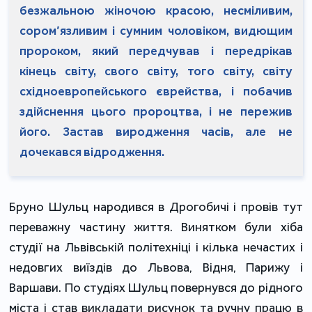
безжальною жіночою красою, несміливим,
сором’язливим і сумним чоловіком, видющим
пророком, який передчував і передрікав
кінець світу, свого світу, того світу, світу
східноевропейського єврейства, і побачив
здійснення цього пророцтва, і не пережив
його. Застав виродження часів, але не
дочекався відродження.
Бруно Шульц народився в Дрогобичі і провів тут
переважну частину життя. Винятком були хіба
студії на Львівській політехніці і кілька нечастих і
недовгих виїздів до Львова, Відня, Парижу і
Варшави. По студіях Шульц повернувся до рідного
міста і став викладати рисунок та ручну працю в