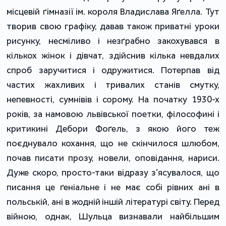
місцевій ґімназії ім. короля Владислава Яґелла. Тут
творив свою графіку, давав також приватні уроки
рисунку, несміливо і незґрабно закохувався в
кількох жінок і дівчат, здійснив кілька невдалих
спроб заручитися і одружитися. Потерпав від
частих жахливих і тривалих станів смутку,
непевності, сумнівів і сорому. На початку 1930-х
років, за намовою львівської поетки, філософині і
критикині Дебори Фоґель, з якою його теж
поєднувало кохання, що не скінчилося шлюбом,
почав писати прозу, новели, оповідання, нариси.
Дуже скоро, просто-таки відразу з’ясувалося, що
писання це ґеніальне і не має собі рівних ані в
польській, ані в жодній іншій літературі світу. Перед
війною, однак, Шульца визнавали найбільшим