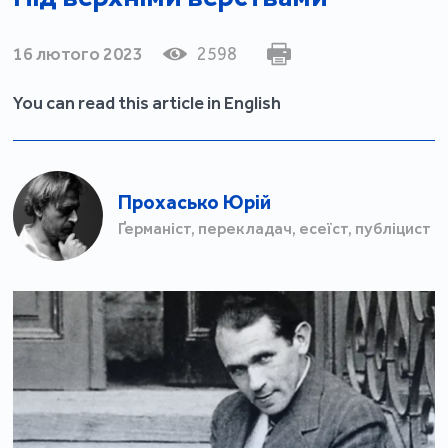
16 лютого 2023
2598
You can read this article in English
Прохасько Юрій
Ґерманіст, перекладач, есеїст, публіцист