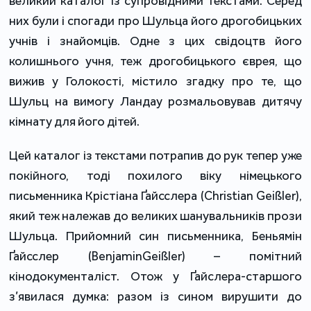
великий каталог із супровідними текстами. Серед
них були і спогади про Шульца його дрогобицьких
учнів і знайомців. Одне з цих свідоцтв його
колишнього учня, теж дрогобицького єврея, що
вижив у Голокості, містило згадку про те, що
Шульц на вимогу Ландау розмальовував дитячу
кімнату для його дітей.
Цей каталог із текстами потрапив до рук тепер уже
покійного, тоді похилого віку німецького
письменника Крістіана Ґайсслера (Christian Geißler),
який теж належав до великих шанувальників прози
Шульца. Прийомний син письменника, Беньямін
Ґайсслер (BenjaminGeißler) – помітний
кінодокументаліст. Отож у Ґайслера-старшого
з’явилася думка: разом із сином вирушити до