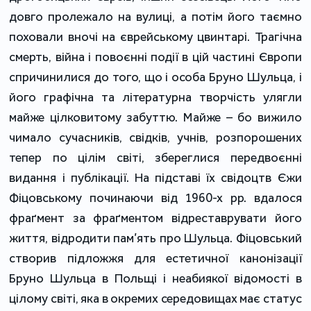
довго пролежало на вулиці, а потім його таємно
поховали вночі на єврейському цвинтарі. Трагічна
смерть, війна і повоєнні події в цій частині Європи
спричинилися до того, що і особа Бруно Шульца, і
його графічна та літературна творчість улягли
майже цілковитому забуттю. Майже – бо вижило
чимало сучасників, свідків, учнів, розпорошених
тепер по цілім світі, збереглися передвоєнні
видання і публікації. На підставі їх свідоцтв Єжи
Фіцовському починаючи від 1960-х рр. вдалося
фраґмент за фраґментом відреставрувати його
життя, відродити пам’ять про Шульца. Фіцовський
створив підложжя для естетичної канонізації
Бруно Шульца в Польщі і неабиякої відомості в
цілому світі, яка в окремих середовищах має статус