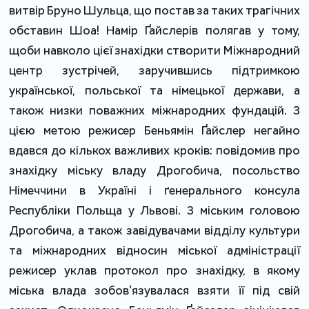
витвір Бруно Шульца, що постав за таких трагічних
обставин Шоа! Намір Ґайслерів полягав у тому,
щоби навколо цієї знахідки створити Міжнародний
центр зустрічей, заручившись підтримкою
української, польської та німецької держави, а
також низки поважних міжнародних фундацій. З
цією метою режисер Беньямін Ґайслер негайно
вдався до кількох важливих кроків: повідомив про
знахідку міську владу Дрогобича, посольство
Німеччини в Україні і ґенерального консула
Республіки Польща у Львові. З міським головою
Дрогобича, а також завідувачами відділу культури
та міжнародних відносин міської адміністрації
режисер уклав протокол про знахідку, в якому
міська влада зобов’язувалася взяти її під свій