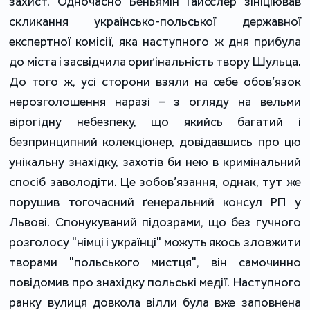
захист. Одночасно Беньямін Ґайсслер зініціював
скликання українсько-польської державної
експертної комісії, яка наступного ж дня прибула
до міста і засвідчила ориґінальність твору Шульца.
До того ж, усі сторони взяли на себе обов’язок
нерозголошення наразі – з огляду на вельми
вірогідну небезпеку, що якийсь багатий і
безпринципний колекціонер, довідавшись про цю
унікальну знахідку, захотів би нею в кримінальний
спосіб заволодіти. Це зобов’язання, однак, тут же
порушив тогочасний ґенеральний консул РП у
Львові. Спонукуваний підозрами, що без гучного
розголосу "німці і українці" можуть якось зловжити
творами "польського мистця", він самочинно
повідомив про знахідку польські медії. Наступного
ранку вулиця довкола вілли була вже заповнена