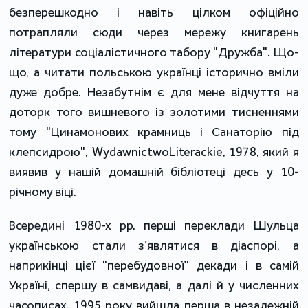
безперешкодно і навіть цілком офіційно
потрапляли сюди через мережу книгарень
літератури соціалістичного табору "Дружба". Що-
що, а читати польською українці історично вміли
дуже добре. Незабутнім є для мене відчуття на
доторк того вишневого із золотими тисненнями
тому "Цинамонових крамниць і Санаторію під
клепсидрою", WydawnictwoLiterackie, 1978, який я
виявив у нашій домашній бібліотеці десь у 10-
річному віці.
Всередині 1980-х рр. перші переклади Шульца
українською стали з’являтися в діаспорі, а
наприкінці цієї "перебудовної" декади і в самій
Україні, спершу в самвидаві, а далі й у численних
часописах. 1995 року вийшла перша в незалежній