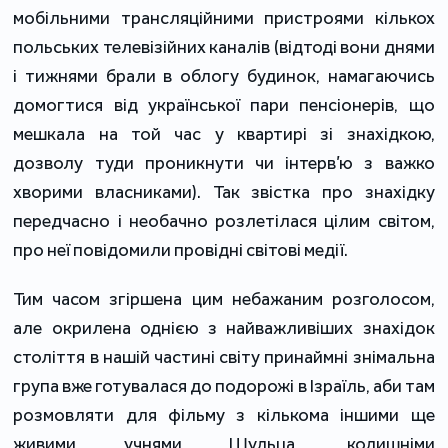
мобільними трансляційними пристроями кількох
польських телевізійних каналів (відтоді вони днями
і тижнями брали в облогу будинок, намагаючись
домогтися від української пари пенсіонерів, що
мешкала на той час у квартирі зі знахідкою,
дозволу туди проникнути чи інтерв’ю з важко
хворими власниками). Так звістка про знахідку
передчасно і необачно розлетілася цілим світом,
про неї повідомили провідні світові медії.
Тим часом згіршена цим небажаним розголосом,
але окрилена однією з найважливіших знахідок
століття в нашій частині світу принаймні знімальна
група вже готувалася до подорожі в Ізраїль, аби там
розмовляти для фільму з кількома іншими ще
живими учнями Шульца, колишніми