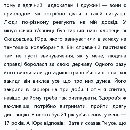
тому я вдячний і адвокатам, і дружині — вони є
прикладом, як потрібно діяти в такій ситуації.
Люди по-різному реагують на мій досвід. У
мінусінській в'язниці був гарний наш хлопець зі
Скадовська, Юра, якого звинуватили в замаху на
тамтешніх колаборантів. Він справжній партизан:
там не пусті звинувачення, як у мене, людина
справді боролася за свою державу. Одного разу
його викликали до адміністрації в'язниці, і на їхні
закиди він виклав усе, що про них думав. Його
закрили в карцері на три доби. Потім я спитав,
навіщо це йому треба так ризикувати. Здоров'я ж
важливіше, потрібно витримати, пройти довгу
дистанцію. У нього був 21 рік ув'язнення, у мене —
17 років. А Юра відповів: "Зате я сказав їм усе, що