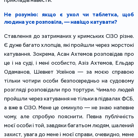
Не розумію: якщо є укол чи таблетка, щоб
людина усе розповіла, — навіщо катувати?
Ставлення до затриманих у кримських СІЗО різне.
Є дуже багато хлопців, які пройшли через жорстокі
катування. Зокрема, Асан Ахтемов розповідав про
це і на суді, і мені особисто, Азіз Ахтемов, Ельдар
Одаманов, Шевкет Усеїнов — за моєю справою
тільки чотири особи безпосередньо на судовому
розгляді розповідали про тортури. Чимало людей
пройшли через катування не тільки в підвалах ФСБ,
а вже в СІЗО. Мене це оминуло — не знаю напевне
чому, але спробую пояснити. Певна публічність
моєї особи і той, завдяки багатьом людям, шалений
захист, увага до мене і моєї справи, очевидно, мене