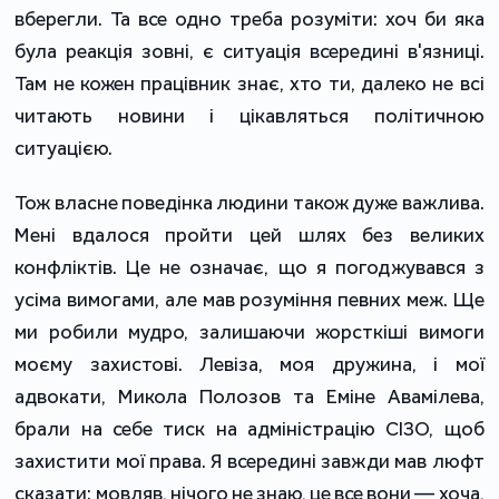
вберегли. Та все одно треба розуміти: хоч би яка
була реакція зовні, є ситуація всередині в'язниці.
Там не кожен працівник знає, хто ти, далеко не всі
читають новини і цікавляться політичною
ситуацією.
Тож власне поведінка людини також дуже важлива.
Мені вдалося пройти цей шлях без великих
конфліктів. Це не означає, що я погоджувався з
усіма вимогами, але мав розуміння певних меж. Ще
ми робили мудро, залишаючи жорсткіші вимоги
моєму захистові. Левіза, моя дружина, і мої
адвокати, Микола Полозов та Еміне Авамілева,
брали на себе тиск на адміністрацію СІЗО, щоб
захистити мої права. Я всередині завжди мав люфт
сказати: мовляв, нічого не знаю, це все вони — хоча,