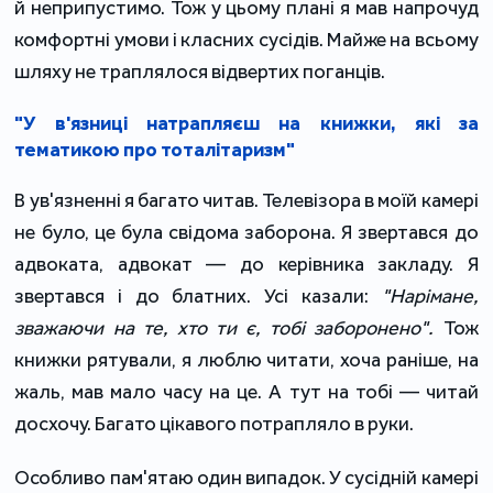
й неприпустимо. Тож у цьому плані я мав напрочуд
комфортні умови і класних сусідів. Майже на всьому
шляху не траплялося відвертих поганців.
"У в'язниці натрапляєш на книжки, які за
тематикою про тоталітаризм"
В ув'язненні я багато читав. Телевізора в моїй камері
не було, це була свідома заборона. Я звертався до
адвоката, адвокат — до керівника закладу. Я
звертався і до блатних. Усі казали:
"Нарімане,
зважаючи на те, хто ти є, тобі заборонено".
Тож
книжки рятували, я люблю читати, хоча раніше, на
жаль, мав мало часу на це. А тут на тобі — читай
досхочу. Багато цікавого потрапляло в руки.
Особливо пам'ятаю один випадок. У сусідній камері