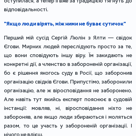
оступилася, а тепер її вже за традицією тягнуть до
відповідальності.
"Якщо люди вірять, між ними не буває сутичок"
Перший мій сусід Сергій Люлін з Ялти — свідок
Єгови. Мирних людей переслідують просто за те,
що вони сповідують іншу віру. Їм закидають не
конкретні дії, а членство в забороненій організації,
бо є рішення якогось суду в Росії, що заборонив
організацію свідків Єгови. Припустімо, заборонили
організацію, але ж віросповідання не заборонено.
Але навіть тут якийсь експерт пояснює в судовій
інстанції: мовляв, ні, віросповідання ніхто не
забороняв, але якщо люди збираються і моляться
разом, то це участь у забороненій організації. І
нічого не вдієш.