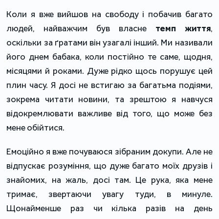
Коли я вже вийшов на свободу і побачив багато
людей, найважчим був власне
темп життя
,
оскільки за ґратами він узагалі інший. Ми називали
його днем бабака, коли постійно те саме, щодня,
місяцями й роками. Дуже рідко щось порушує цей
плин часу. Я досі не встигаю за багатьма подіями,
зокрема читати новини, та зрештою я навчуся
відокремлювати важливе від того, що може без
мене обійтися.
Емоційно я вже почуваюся зібраним докупи. Але не
відпускає розуміння, що дуже багато моїх друзів і
знайомих, на жаль, досі там. Це рука, яка мене
тримає, звертаючи увагу туди, в минуле.
Щонайменше раз чи кілька разів на день