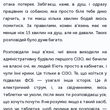
отака лотерея. Забігаєш, каже, в душ, і одразу
працівник із собакою, яка просто біля тебе дико
гарчить, а ти маєш кілька хвилин бодай якось
помитися. За правилами, кожен в'язень має не
менше ніж 15 хвилин на душ, але не давали. Таких
розповідей було дуже багато.
Розповідали інші в'язні, чиї вікна виходили на
адміністративну будівлю першого СІЗО, які бачили
на власні очі, як людей б'ють просто в кабінетах, і
чули їхні крики. Це тільки в СІЗО. Те, що коїться у
підвалах ФСБ — узагалі інша історія. Це й
електричний струм, і, за свідченнями, якісь
таблетки чи уколи, після яких ти розповідаєш усе,
що хочуть почути. Я не розумію: якщо є такий засіб,
укол чи таблетка, щоб людина все розповіла, —