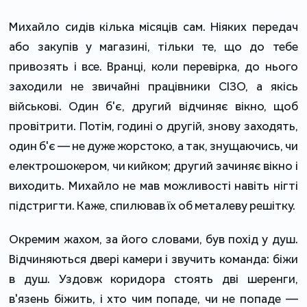
Михайло сидів кілька місяців сам. Ніяких передач
або закупів у магазині, тільки те, що до тебе
привозять і все. Вранці, коли перевірка, до нього
заходили не звичайні працівники СІЗО, а якісь
військові. Один б'є, другий відчиняє вікно, щоб
провітрити. Потім, годині о другій, знову заходять,
один б'є — не дуже жорстоко, а так, знущаючись, чи
електрошокером, чи кийком; другий зачиняє вікно і
виходить. Михайло не мав можливості навіть нігті
підстригти. Каже, спилював їх об металеву решітку.
Окремим жахом, за його словами, був похід у душ.
Відчиняються двері камери і звучить команда: біжи
в душ. Уздовж коридора стоять дві шеренги,
в'язень біжить, і хто чим попаде, чи не попаде —