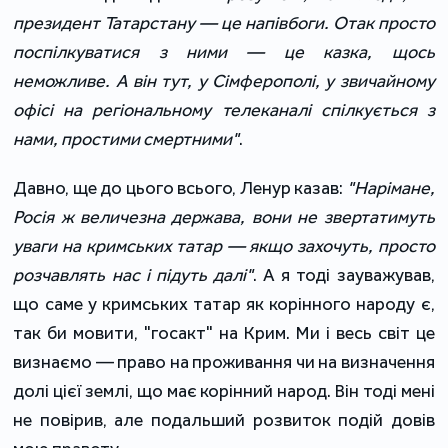
президент Татарстану — це напівбоги. Отак просто
поспілкуватися з ними — це казка, щось
неможливе. А він тут, у Сімферополі, у звичайному
офісі на регіональному телеканалі спілкується з
нами, простими смертними"
.
Давно, ще до цього всього, Ленур казав:
"Нарімане,
Росія ж величезна держава, вони не звертатимуть
уваги на кримських татар — якщо захочуть, просто
розчавлять нас і підуть далі"
. А я тоді зауважував,
що саме у кримських татар як корінного народу є,
так би мовити, "госакт" на Крим. Ми і весь світ це
визнаємо — право на проживання чи на визначення
долі цієї землі, що має корінний народ. Він тоді мені
не повірив, але подальший розвиток подій довів