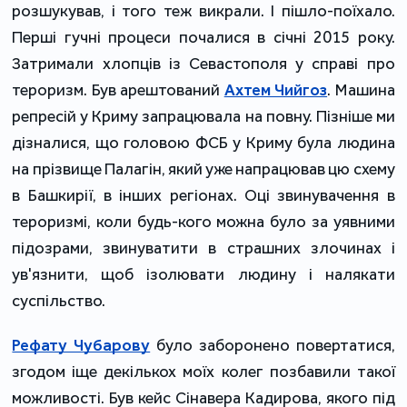
розшукував, і того теж викрали. І пішло-поїхало.
Перші гучні процеси почалися в січні 2015 року.
Затримали хлопців із Севастополя у справі про
тероризм. Був арештований
Ахтем Чийгоз
. Машина
репресій у Криму запрацювала на повну. Пізніше ми
дізналися, що головою ФСБ у Криму була людина
на прізвище Палагін, який уже напрацював цю схему
в Башкирії, в інших регіонах. Оці звинувачення в
тероризмі, коли будь-кого можна було за уявними
підозрами, звинуватити в страшних злочинах і
ув'язнити, щоб ізолювати людину і налякати
суспільство.
Рефату Чубарову
було заборонено повертатися,
згодом іще декількох моїх колег позбавили такої
можливості. Був кейс Сінавера Кадирова, якого під