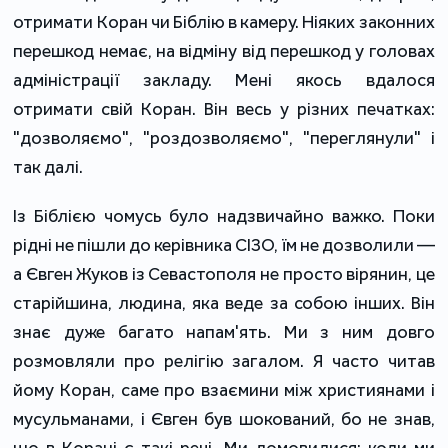
отримати Коран чи Біблію в камеру. Ніяких законних
перешкод немає, на відміну від перешкод у головах
адміністрації закладу. Мені якось вдалося
отримати свій Коран. Він весь у різних печатках:
"дозволяємо", "роздозволяємо", "переглянули" і
так далі.
Із Біблією чомусь було надзвичайно важко. Поки
рідні не пішли до керівника СІЗО, їм не дозволили —
а Євген Жуков із Севастополя не просто вірянин, це
старійшина, людина, яка веде за собою інших. Він
знає дуже багато напам'ять. Ми з ним довго
розмовляли про релігію загалом. Я часто читав
йому Коран, саме про взаємини між християнами і
мусульманами, і Євген був шокований, бо не знав,
що в Корані є такі речі. Ми домовилися: коли ми