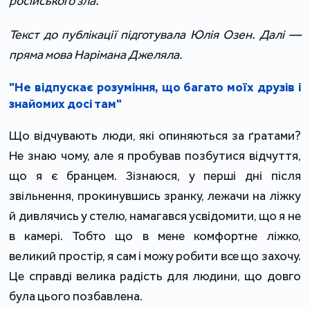
російського зла.
Текст до публікації підготувала Юлія Озен. Далі —
пряма мова Нарімана Джеляла.
"Не відпускає розуміння, що багато моїх друзів і
знайомих досі там"
Що відчувають люди, які опиняються за ґратами?
Не знаю чому, але я пробував позбутися відчуття,
що я є бранцем. Зізнаюся, у перші дні після
звільнення, прокинувшись зранку, лежачи на ліжку
й дивлячись у стелю, намагався усвідомити, що я не
в камері. Тобто що в мене комфортне ліжко,
великий простір, я сам і можу робити все що захочу.
Це справді велика радість для людини, що довго
була цього позбавлена.