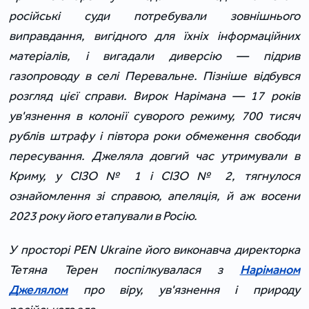
російські суди потребували зовнішнього
виправдання, вигідного для їхніх інформаційних
матеріалів, і вигадали диверсію — підрив
газопроводу в селі Перевальне. Пізніше відбувся
розгляд цієї справи. Вирок Нарімана — 17 років
ув'язнення в колонії суворого режиму, 700 тисяч
рублів штрафу і півтора роки обмеження свободи
пересування. Джеляла довгий час утримували в
Криму, у СІЗО № 1 і СІЗО № 2, тягнулося
ознайомлення зі справою, апеляція, й аж восени
2023 року його етапували в Росію.
У просторі PEN Ukraine його виконавча директорка
Тетяна Терен поспілкувалася з
Наріманом
Джелялом
про віру, ув'язнення і природу