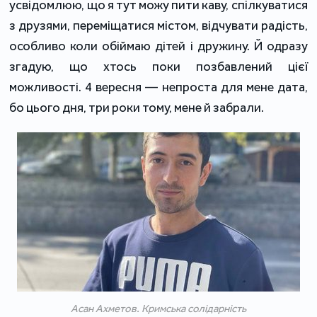
усвідомлюю, що я тут можу пити каву, спілкуватися
з друзями, переміщатися містом, відчувати радість,
особливо коли обіймаю дітей і дружину. Й одразу
згадую, що хтось поки позбавлений цієї
можливості. 4 вересня — непроста для мене дата,
бо цього дня, три роки тому, мене й забрали.
Асан Ахметов. Кримська солідарність