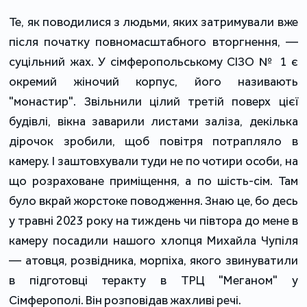
Те, як поводилися з людьми, яких затримували вже
після початку повномасштабного вторгнення, —
суцільний жах. У сімферопольському СІЗО № 1 є
окремий жіночий корпус, його називають
"монастир". Звільнили цілий третій поверх цієї
будівлі, вікна заварили листами заліза, декілька
дірочок зробили, щоб повітря потрапляло в
камеру. І заштовхували туди не по чотири особи, на
що розраховане приміщення, а по шість-сім. Там
було вкрай жорстоке поводження. Знаю це, бо десь
у травні 2023 року на тиждень чи півтора до мене в
камеру посадили нашого хлопця Михайла Чупіля
— атовця, розвідника, морпіха, якого звинуватили
в підготовці теракту в ТРЦ "Меганом" у
Сімферополі. Він розповідав жахливі речі.