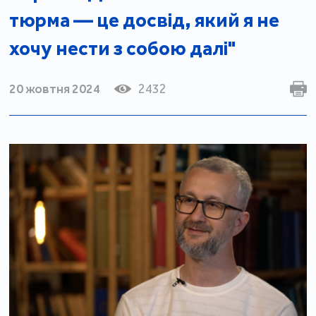
тюрма — це досвід, який я не
хочу нести з собою далі"
20 жовтня 2024
2432