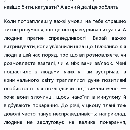
навіщо бити, катувати? А вони й далі це роблять.
Коли потрапляєш у важкі умови, на тебе страшно
тисне розуміння, що це несправедлива ситуація. А
людина прагне справедливості. Вкрай важко
витримувати, коли ув'язнили ні за що. І важливо, які
люди в цей час поряд, про що ви розмовляєте, чи
розмовляєте взагалі, чи є між вами зв'язок. Мені
пощастило з людьми, яких я там зустрічав. Із
кримінального світу траплялися дуже позитивні
особистості, які по-людськи підтримали мене, —
хоча вони злочинці, щось накоїли в минулому й
відбувають покарання. До речі, у цьому плані теж
доволі часто панує несправедливість: наприклад,
людина не заслуговує на велике покарання,