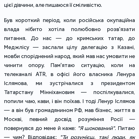
цієї дівчини, але пишаюся її сміливістю.
Був короткий період, коли російська окупаційна
влада нібито хотіла полюбовно розв'язати
питання. До нас — до кримських татар, до
Меджлісу — заслали цілу делегацію з Казані,
мовби споріднений народ, який мав нас умовити не
чинити опору. Пам'ятаю ситуацію, коли на
телеканалі ATR, в офісі його власника Ленура
Іслямова, ми зустрічалися з президентом
Татарстану Мінніхановим — поспілкувалися,
попили чаю, кави, і він поїхав. І тоді Ленур Іслямов
— а він був громадянином РФ, мав бізнес, життя в
Москві, певний досвід розуміння Росії —
повернувся до мене й каже:
"Я шокований"
. Питаю
— чим? Відповідає:
"Ти розумієш, такі люди, як