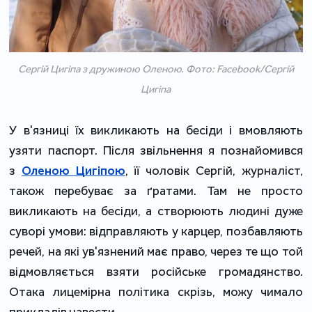
Сергій Цигіпа з дружиною Оленою. Фото: Facebook/Сергій
Цигіпа
У в'язниці їх викликають на бесіди і вмовляють
узяти паспорт. Після звільнення я познайомився
з
Оленою Цигіпою
, її чоловік Сергій, журналіст,
також перебуває за ґратами. Там не просто
викликають на бесіди, а створюють людині дуже
суворі умови: відправляють у карцер, позбавляють
речей, на які ув'язнений має право, через те що той
відмовляється взяти російське громадянство.
Отака лицемірна політика скрізь, можу чимало
прикладів навести.