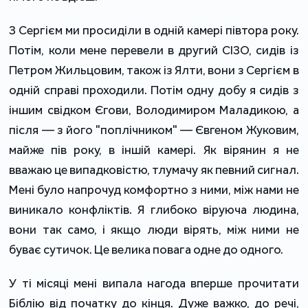
З Сергієм ми просиділи в одній камері півтора року.
Потім, коли мене перевели в другий СІЗО, сидів із
Петром Жильцовим, також із Ялти, вони з Сергієм в
одній справі проходили. Потім одну добу я сидів з
іншим свідком Єгови, Володимиром Маладикою, а
після — з його "поплічником" — Євгеном Жуковим,
майже пів року, в іншій камері. Як вірянин я не
вважаю це випадковістю, тлумачу як певний сигнал.
Мені було напрочуд комфортно з ними, між нами не
виникало конфліктів. Я глибоко віруюча людина,
вони так само, і якщо люди вірять, між ними не
буває сутичок. Це велика повага одне до одного.
У ті місяці мені випала нагода вперше прочитати
Біблію від початку до кінця. Дуже важко, до речі,