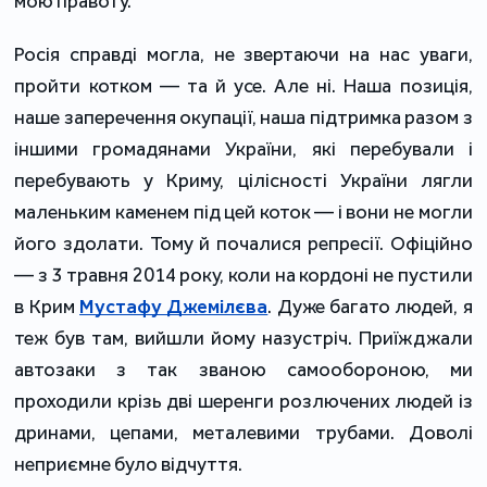
мою правоту.
Росія справді могла, не звертаючи на нас уваги,
пройти котком — та й усе. Але ні. Наша позиція,
наше заперечення окупації, наша підтримка разом з
іншими громадянами України, які перебували і
перебувають у Криму, цілісності України лягли
маленьким каменем під цей коток — і вони не могли
його здолати. Тому й почалися репресії. Офіційно
— з 3 травня 2014 року, коли на кордоні не пустили
в Крим
Мустафу Джемілєва
. Дуже багато людей, я
теж був там, вийшли йому назустріч. Приїжджали
автозаки з так званою самообороною, ми
проходили крізь дві шеренги розлючених людей із
дринами, цепами, металевими трубами. Доволі
неприємне було відчуття.