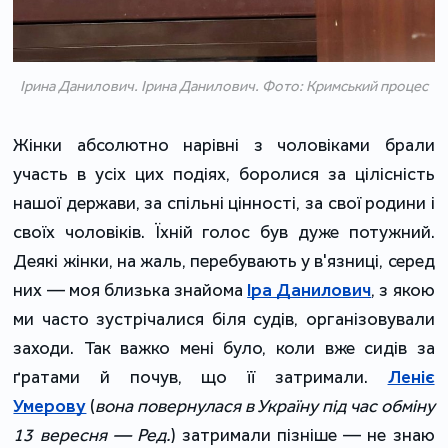
Ірина Данилович. Ірина Данилович. Фото: Кримський процес
Жінки абсолютно нарівні з чоловіками брали
участь в усіх цих подіях, боролися за цілісність
нашої держави, за спільні цінності, за свої родини і
своїх чоловіків. Їхній голос був дуже потужний.
Деякі жінки, на жаль, перебувають у в'язниці, серед
них — моя близька знайома
Іра Данилович
, з якою
ми часто зустрічалися біля судів, організовували
заходи. Так важко мені було, коли вже сидів за
ґратами й почув, що її затримали.
Леніє
Умерову
(
вона повернулася в Україну під час обміну
13 вересня — Ред.
) затримали пізніше — не знаю