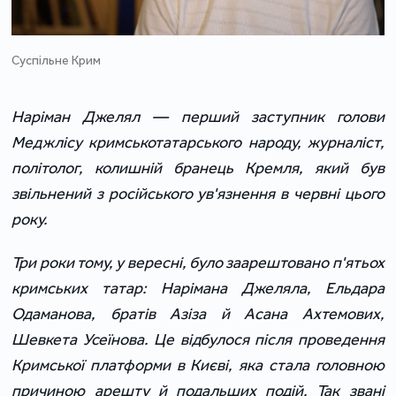
Суспільне Крим
Наріман Джелял — перший заступник голови
Меджлісу кримськотатарського народу, журналіст,
політолог, колишній бранець Кремля, який був
звільнений з російського ув'язнення в червні цього
року.
Три роки тому, у вересні, було заарештовано п'ятьох
кримських татар: Нарімана Джеляла, Ельдара
Одаманова, братів Азіза й Асана Ахтемових,
Шевкета Усеїнова. Це відбулося після проведення
Кримської платформи в Києві, яка стала головною
причиною арешту й подальших подій. Так звані