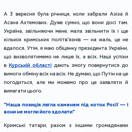
А 3 вересня була річниця, коли забрали Азіза й
Асана Ахтемових. Дуже сумно, що вони досі там.
Україна, звільняючи мене, мала звільнити їх і ще
кількох кримських політв'язнів — на жаль, це не
вдалося. Утім, я маю обіцянку президента України,
що визволятимемо не лише їх, а всіх. Наші успіхи
в
Курській області
дають змогу повернутися до
вимоги обміну всіх на всіх. Не думаю, що Путін на це
погодиться, але ми можемо про це заявляти й
вимагати цього.
"Наша позиція лягла каменем під коток Росії — і
вони не могли його здолати"
Кримські татари, разом з іншими громадянами