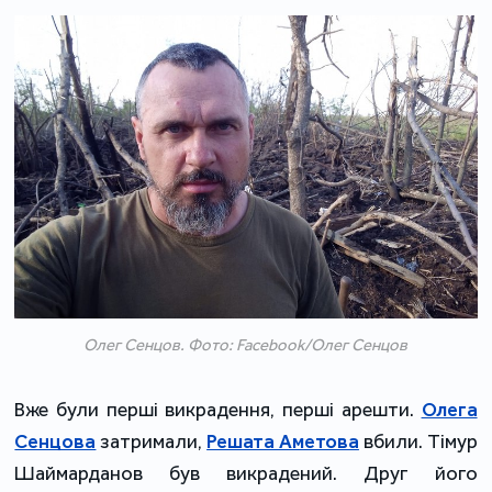
Олег Сенцов. Фото: Facebook/Олег Сенцов
Вже були перші викрадення, перші арешти.
Олега
Сенцова
затримали,
Решата Аметова
вбили. Тімур
Шаймарданов був викрадений. Друг його