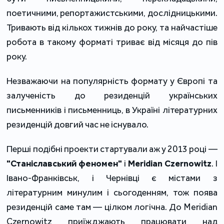
поетичними, репортажистськими, дослідницькими.
Тривають від кількох тижнів до року, та найчастіше
робота в такому форматі триває від місяця до пів
року.
Незважаючи на популярність формату у Європі та
залученість до резиденцій українських
письменників і письменниць, в Україні літературних
резиденцій довгий час не існувало.
Перші подібні проекти стартували аж у 2013 році ―
"Станіславський феномен"
і
Meridian Czernowitz
. І
Івано-Франківськ, і Чернівці є містами з
літературним минулим і сьогоденням, тож поява
резиденцій саме там ― цілком логічна. До Meridian
Czernowitz приїжджають працювати над