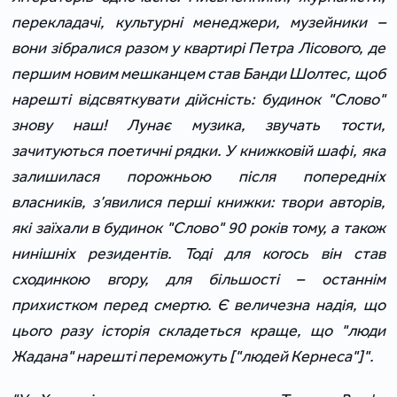
перекладачі, культурні менеджери, музейники –
вони зібралися разом у квартирі Петра Лісового, де
першим новим мешканцем став Банди Шолтес, щоб
нарешті відсвяткувати дійсність: будинок "Слово"
знову наш! Лунає музика, звучать тости,
зачитуються поетичні рядки. У книжковій шафі, яка
залишилася порожньою після попередніх
власників, з’явилися перші книжки: твори авторів,
які заїхали в будинок "Слово" 90 років тому, а також
нинішніх резидентів. Тоді для когось він став
сходинкою вгору, для більшості – останнім
прихистком перед смертю. Є величезна надія, що
цього разу історія складеться краще, що "люди
Жадана" нарешті переможуть ["людей Кернеса"]".