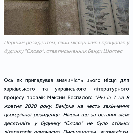
Першим резидентом, який місяць жив і працював у
будинку "Слово", став письменник Банди Шолтес
Ось як пригадував значимість цього місця для
харківського та українського літературного
процесу прозаїк Максим Беспалов:
"Ніч із 7 на 8
жовтня 2020 року. Вечірка на честь закінчення
цьогорічної резиденції. Ніколи ще за останні вісім
десятиліть у будинку "Слово" не було стільки
літераторів одночасно. Письменники, журналісти,