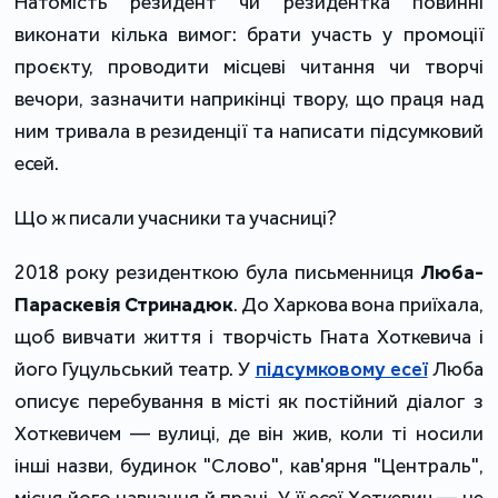
Натомість резидент чи резидентка повинні
виконати кілька вимог: брати участь у промоції
проєкту, проводити місцеві читання чи творчі
вечори, зазначити наприкінці твору, що праця над
ним тривала в резиденції та написати підсумковий
есей.
Що ж писали учасники та учасниці?
2018 року резиденткою була письменниця
Люба-
Параскевія Стринадюк
. До Харкова вона приїхала,
щоб вивчати життя і творчість Гната Хоткевича і
його Гуцульський театр. У
підсумковому есеї
Люба
описує перебування в місті як постійний діалог з
Хоткевичем ― вулиці, де він жив, коли ті носили
інші назви, будинок "Слово", кав'ярня "Централь",