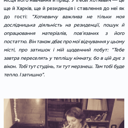
місця його навчання й праці. У її есеї Хоткевич ― це
ще й Харків, ще й резиденція і ставлення до неї як
до гості:
"Хоткевичу важлива не тільки моя
дослідницька діяльність на резиденції, пошук й
опрацювання матеріалів, пов’язаних з його
постаттю. Він також дбає про мої відчування у цьому
місті, про затишок і мій щоденний побут: "Тебе
завтра переселять у теплішу кімнату, бо в цій дує з
вікон. Тобі тут студінь, ти тут мерзнеш. Там тобі буде
тепло. І затишно"
.