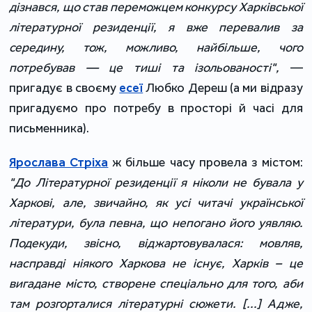
дізнався, що став переможцем конкурсу Харківської
літературної резиденції, я вже перевалив за
середину, тож, можливо, найбільше, чого
потребував — це тиші та ізольованості",
―
пригадує в своєму
есеї
Любко Дереш (а ми відразу
пригадуємо про потребу в просторі й часі для
письменника).
Ярослава Стріха
ж більше часу провела з містом:
"До Літературної резиденції я ніколи не бувала у
Харкові, але, звичайно, як усі читачі української
літератури, була певна, що непогано його уявляю.
Подекуди, звісно, віджартовувалася: мовляв,
насправді ніякого Харкова не існує, Харків – це
вигадане місто, створене спеціально для того, аби
там розгорталися літературні сюжети. [...] Адже,