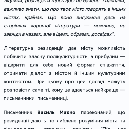
людини, розгледіти щось досі не бачене. І навпаки,
важливо знати, що про твоє місто говорять в інших
містах, країнах. Що воно вигулькне десь на
сторінках хорошої літератури — можливо, не
завжди в назвах, але в ідеях, образах, досвідах".
Літературна резиденція дає місту можливість
побачити власну полікультурність, а прибулим ―
відкрити для себе новий формат співжиття,
отримати діалог з містом й іншим культурним
контекстом. При цьому про цей досвід можуть
розповісти саме ті, кому це вдається найкраще ―
письменники і письменниці.
Письменник
Василь Махно
переконаний, що
резиденції дають поглиблене розуміння міста та