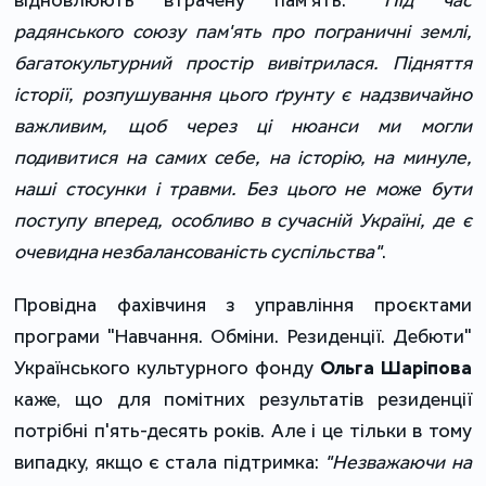
відновлюють втрачену пам’ять:
"Під час
радянського союзу пам'ять про пограничні землі,
багатокультурний простір вивітрилася. Підняття
історії, розпушування цього ґрунту є надзвичайно
важливим, щоб через ці нюанси ми могли
подивитися на самих себе, на історію, на минуле,
наші стосунки і травми. Без цього не може бути
поступу вперед, особливо в сучасній Україні, де є
очевидна незбалансованість суспільства"
.
Провідна фахівчиня з управління проєктами
програми "Навчання. Обміни. Резиденції. Дебюти"
Українського культурного фонду
Ольга Шаріпова
каже, що для помітних результатів резиденції
потрібні п'ять-десять років. Але і це тільки в тому
випадку, якщо є стала підтримка:
"Незважаючи на