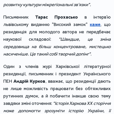
розвитку культури міжрегіональні зв’язки".
Письменник
Тарас Прохасько
в інтерв’ю
львівському виданню "Високий замок"
каже
, що
резиденція для молодого автора не передбачає
наукової складової:
"Швидше, це зміна
середовища на більш концентроване, мистецько
насиченіше. Це такий собі творчий допінг"
.
Один з членів журі Харківської літературної
резиденції, письменник і президент Українського
ПЕН
Андрій Курков
, вважає, що резиденції дають
не лише можливість працювати без обтяжливих
рутинних думок, а й побачити інакше свою тему
завдяки зміні оточення:
"Історія Харкова ХХ сторіччя
може допомогти зрозуміти історію України, її