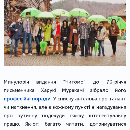
Минулоріч видання "Читомо" до 70-річчя
письменника Харукі Муракамі зібрало його
професійні поради
. У списку ані слова про талант
чи натхнення, але в кожному пункті є нагадування
про рутинну, подекуди тяжку, інтелектуальну
працю. Як-от: багато читати, дотримуватися