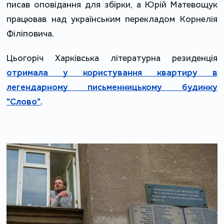
писав оповідання для збірки, а Юрій Матевощук
працював над українським перекладом Корнелія
Філіповича.
Цьогоріч Харківська літературна резиденція
отримала у користування квартиру в
легендарному письменницькому будинку
"Слово"
.