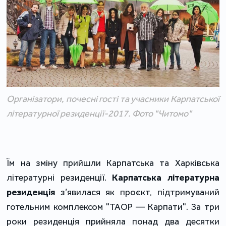
Організатори, почесні гості та учасники Карпатської
літературної резиденції-2017. Фото "Читомо"
Їм на зміну прийшли Карпатська та Харківська
літературні резиденції.
Карпатська літературна
резиденція
з’явилася як проєкт, підтримуваний
готельним комплексом "ТАОР ― Карпати". За три
роки резиденція прийняла понад два десятки