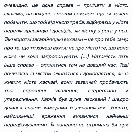
очевидно, це одна справа – приїхати в місто,
скажімо, на вихідні, з чітким списком, що ти хочеш
побачити, що тобі від нього треба: відбираєш у міста
перелік краєвидів і досвідів, як кістку з рота у пса.
Такі короткі загарбницькі вилазки – це про тебе саму,
про те, що ти хочеш взяти: не про місто і те, що воно
може чи хоче запропонувати. [...] Натомість геть
інша справа – опинитися там на довший час. Тоді
починаєш із містом зживатися і домовлятися, як із
живим; міста ласкаві, вони зазвичай пробачають
твої спрощені уявлення, стереотипи й
упередження. Харків був дуже ласкавий і щедро
ділився своїми химерами й дивовижами. Урешті,
найсильніші враження виявилися найменш
передбачуваними. Їх напевно не отримала би при