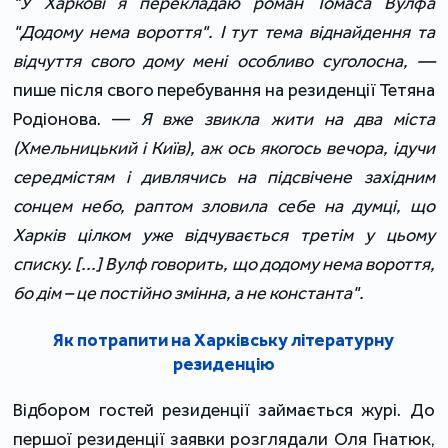
"У Харкові я перекладаю роман Томаса Вулфа
"Додому нема вороття". І тут тема віднайдення та
відчуття свого дому мені особливо суголосна, ―
пише після свого перебування на резиденції Тетяна
Родіонова. ―
Я вже звикла жити на два міста
(Хмельницький і Київ), аж ось якогось вечора, ідучи
середмістям і дивлячись на підсвічене західним
сонцем небо, раптом зловила себе на думці, що
Харків цілком уже відчувається третім у цьому
списку. [...] Вулф говорить, що додому нема вороття,
бо дім – це постійно змінна, а не константа".
Як потрапити на Харківську літературну
резиденцію
Відбором гостей резиденції займається журі. До
першої резиденції заявки розглядали
Оля Гнатюк,