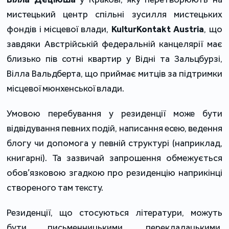
мистецький центр спільні зусилля мистецьких
фондів і місцевої влади,
KulturKontakt Austria
, що
завдяки Австрійській федеральній канцелярії має
близько пів сотні квартир у Відні та Зальцбурзі,
Вілла Вальдберта, що приймає митців за підтримки
місцевої мюнхенської влади.
Умовою перебування у резиденції може бути
відвідування певних подій, написання есею, ведення
блогу чи допомога у певній структурі (наприклад,
книгарні). Та зазвичай запрошення обмежується
обов’язковою згадкою про резиденцію наприкінці
створеного там тексту.
Резиденції, що стосуються літератури, можуть
бути письменницькими, перекладацькими,