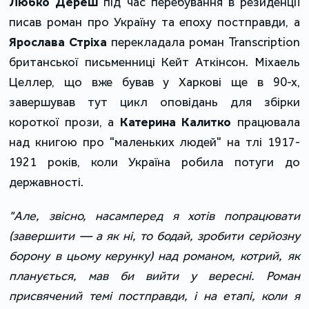
Любко Дереш
під час перебування в резиденції
писав роман про Україну та епоху постправди, а
Ярослава Стріха
перекладала роман Transcription
британської письменниці Кейт Аткінсон. Міхаель
Целлер, що вже бував у Харкові ще в 90-х,
завершував тут цикл оповідань для збірки
короткої прози, а
Катерина Калитко
працювала
над книгою про "маленьких людей" на тлі 1917-
1921 років, коли Україна робила потуги до
державності.
"Але, звісно, насамперед я хотів попрацювати
(завершити — а як ні, то бодай, зробити серйозну
борону в цьому керунку) над романом, котрий, як
планується, мав би вийти у вересні. Роман
присвячений темі постправди, і на етапі, коли я