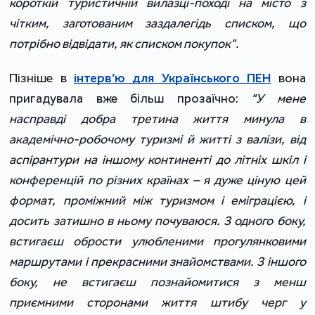
короткій туристичній вилазці-поході на місто з
чітким, заготованим заздалегідь списком, що
потрібно відвідати, як списком покупок".
Пізніше в
інтерв’ю для Українського ПЕН
вона
пригадувала вже більш прозаїчно:
"У мене
насправді добра третина життя минула в
академічно-робочому туризмі й житті з валізи, від
аспірантури на іншому континенті до літніх шкіл і
конференцій по різних країнах – я дуже ціную цей
формат, проміжний між туризмом і еміграцією, і
досить затишно в ньому почуваюся. З одного боку,
встигаєш обрости улюбленими прогулянковими
маршрутами і прекрасними знайомствами. З іншого
боку, не встигаєш познайомитися з менш
приємними сторонами життя штибу черг у