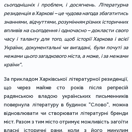
сьогоднішніх і проблем, і досягнень. Літературна
резиденція в Харкові – це чудова нагода збагатитись
знаннями, відчуттями, розумінням різних історичних
впливів на сьогодення і одночасно – докласти свого
часу і таланту для того, щоб історії Харкова і всієї
України, документальні чи вигадані, були почуті за
межами цього загадкового міста, а може, і за межами
країни".
За прикладом Харківської літературної резиденції,
що через майже сто років після репресій
радянською владою українських письменників
повернула літературу в будинок "Слово", можна
відновлювати чи створювати літературні бренди
міст. Разом з тим місто отримує можливість загоїти
власні історичні рани, коли з його минулим