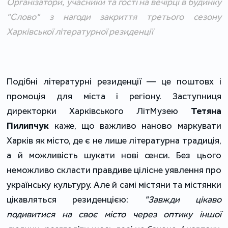
Організатори, учасники та гості на вечірці в будинку
"Слово" з нагоди закриття третього сезону
Харківської літературної резиденції
Подібні літературні резиденції ― це поштовх і
промоція для міста і регіону. Заступниця
директорки Харківського ЛітМузею
Тетяна
Пилипчук
каже, що важливо наново маркувати
Харків як місто, де є не лише літературна традиція,
а й можливість шукати нові сенси. Без цього
неможливо скласти правдиве цілісне уявлення про
українську культуру. Але й самі містяни та містянки
цікавляться резиденцією:
"Завжди цікаво
подивитися на своє місто через оптику іншої