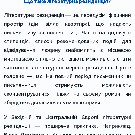
Що таке літературна резиденція?
Літературна резиденція ― це, передусім, фізичний
простір (дім, вілла, квартира), що надають
письменнику чи письменниці. Часто на додачу є
стипендія, список рекомендованих подій для
відвідування, людину знайомлять з місцевою
мистецькою спільнотою і дають можливість стати
частиною літературної мережі резиденції. Проте
головне ― час. На певний період письменник чи
письменниця отримують можливість
сконцентруватися тільки на своєму романі чи
збірці, не відволікаючись на інші справи.
У Західній та Центральній Європі літературні
резиденції ― поширена практика. Наприклад
,
Вілла Деціюша
у Кракові, яку перетворюють на