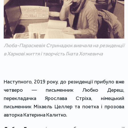
Люба-Параскевія Стринадюк вивчала на резиденції
в Харкові життя і творчість Гната Хоткевича
Наступного, 2019 року, до резиденції прибуло вже
четверо ― письменник Любко Дереш,
перекладачка Ярослава Стріха, німецький
письменник Міхаель Целлер та поетка і прозова
авторка Катерина Калитко.