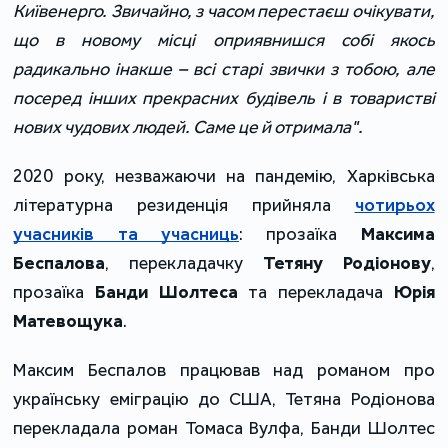
Київенерго. Звичайно, з часом перестаєш очікувати,
що в новому місці оприявнишся собі якось
радикально інакше – всі старі звички з тобою, але
посеред інших прекрасних будівель і в товаристві
нових чудових людей. Саме це й отримала".
2020 року, незважаючи на пандемію, Харківська
літературна резиденція прийняла
чотирьох
учасників та учасниць
: прозаїка
Максима
Беспалова
, перекладачку
Тетяну Родіонову
,
прозаїка
Банди Шолтеса
та перекладача
Юрія
Матевощука
.
Максим Беспалов працював над романом про
українську еміграцію до США, Тетяна Родіонова
перекладала роман Томаса Вулфа, Банди Шолтес