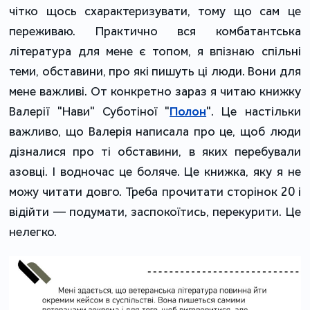
чітко щось схарактеризувати, тому що сам це
переживаю. Практично вся комбатантська
література для мене є топом, я впізнаю спільні
теми, обставини, про які пишуть ці люди. Вони для
мене важливі. От конкретно зараз я читаю книжку
Валерії "Нави" Суботіної "
Полон
". Це настільки
важливо, що Валерія написала про це, щоб люди
дізналися про ті обставини, в яких перебували
азовці. І водночас це боляче. Це книжка, яку я не
можу читати довго. Треба прочитати сторінок 20 і
відійти — подумати, заспокоїтись, перекурити. Це
нелегко.