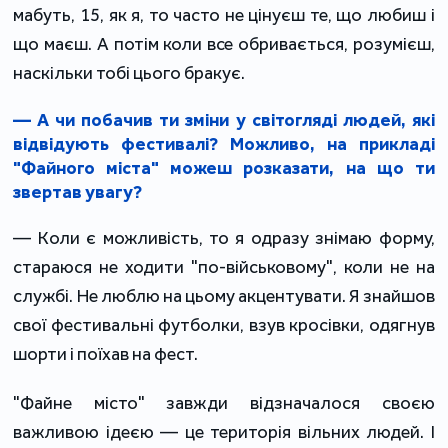
мабуть, 15, як я, то часто не цінуєш те, що любиш і
що маєш. А потім коли все обривається, розумієш,
наскільки тобі цього бракує.
— А чи побачив ти зміни у світогляді людей, які
відвідують фестивалі? Можливо, на прикладі
"Файного міста" можеш розказати, на що ти
звертав увагу?
— Коли є можливість, то я одразу знімаю форму,
стараюся не ходити "по-військовому", коли не на
службі. Не люблю на цьому акцентувати. Я знайшов
свої фестивальні футболки, взув кросівки, одягнув
шорти і поїхав на фест.
"Файне місто" завжди відзначалося своєю
важливою ідеєю — це територія вільних людей. І