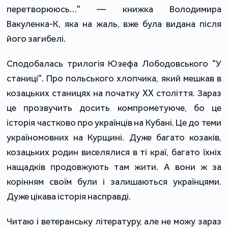
перетворююсь…" — книжка Володимира
Вакуленка-К, яка на жаль, вже була видана після
його загибелі.
Сподобалась трилогія Юзефа Лободовського "У
станиці". Про польського хлопчика, який мешкав в
козацьких станицях на початку XX століття. Зараз
це прозвучить досить компрометуюче, бо це
історія частково про українців на Кубані. Це до теми
україномовних на Курщині. Дуже багато козаків,
козацьких родин виселялися в ті краї, багато їхніх
нащадків продовжують там жити. А вони ж за
корінням своїм були і залишаються українцями.
Дуже цікава історія насправді.
Читаю і ветеранську літературу, але не можу зараз