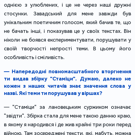
однією з улюблених, і це не через наші дружні
стосунки. Завадський для мене завжди був
унікальним поетичним голосом, який бачив те, що
не бачать інші, і показував це у своїх текстах. Він
ніколи не боявся експериментувати, порушувати у
своїй творчості непрості теми. В цьому його
особливість і сміливість.
— Напередодні повномасштабного вторгнення
ти видав збірку "Стаміци". Думаю, далеко не
кожен з наших читачів знає значення слова у
назві. Які теми ти порушував у віршах?
— "Стаміци" за лановецьким суржиком означає
"звідти". Збірка стала для мене такою данню краю,
в якому я народився і де жив крайні три роки перед
війною. Там зосереджені тексти, які, мабуть, можна