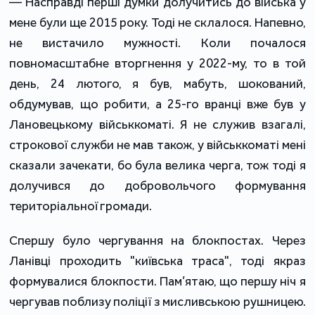
— Насправді перші думки долучитись до війська у
мене були ще 2015 року. Тоді не склалося. Напевно,
не вистачило мужності. Коли почалося
повномасштабне вторгнення у 2022-му, то в той
день, 24 лютого, я був, мабуть, шокований,
обдумував, що робити, а 25-го вранці вже був у
Лановецькому військкоматі. Я не служив взагалі,
строкової служби не мав також, у військкоматі мені
сказали зачекати, бо була велика черга, тож тоді я
долучився до добровольчого формування
територіальної громади.
Спершу було чергування на блокпостах. Через
Ланівці проходить "київська траса", тоді якраз
формувалися блокпости. Пам’ятаю, що першу ніч я
чергував поблизу поліції з мисливською рушницею.