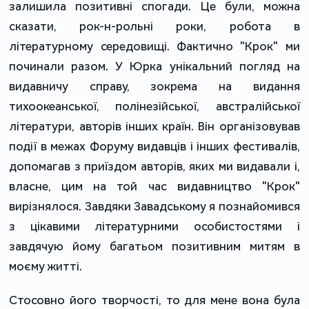
залишила позитивні спогади. Це були, можна
сказати, рок-н-рольні роки, робота в
літературному середовищі. Фактично "Крок" ми
починали разом. У Юрка унікальний погляд на
видавничу справу, зокрема на видання
тихоокеанської, полінезійської, австралійської
літератури, авторів інших країн. Він організовував
події в межах Форуму видавців і інших фестивалів,
допомагав з приїздом авторів, яких ми видавали і,
власне, цим на той час видавництво "Крок"
вирізнялося. Завдяки Завадському я познайомився
з цікавими літературними особистостями і
завдячую йому багатьом позитивним митям в
моєму житті.
Стосовно його творчості, то для мене вона була