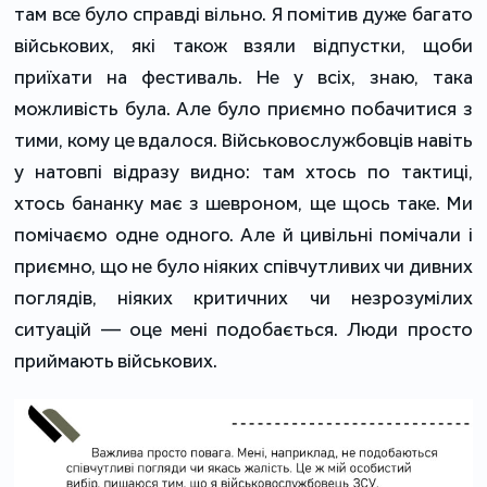
там все було справді вільно. Я помітив дуже багато
військових, які також взяли відпустки, щоби
приїхати на фестиваль. Не у всіх, знаю, така
можливість була. Але було приємно побачитися з
тими, кому це вдалося. Військовослужбовців навіть
у натовпі відразу видно: там хтось по тактиці,
хтось бананку має з шевроном, ще щось таке. Ми
помічаємо одне одного. Але й цивільні помічали і
приємно, що не було ніяких співчутливих чи дивних
поглядів, ніяких критичних чи незрозумілих
ситуацій — оце мені подобається. Люди просто
приймають військових.