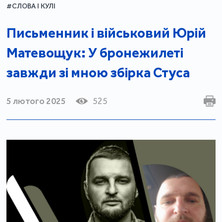
#СЛОВА І КУЛІ
Письменник і військовий Юрій
Матевощук: У бронежилеті
завжди зі мною збірка Стуса
5 лютого 2025
525