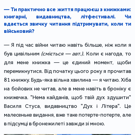
— Ти практично все життя працюєш з книжками:
книгарні, видавництва, літфестивалі. Чи
вдається звичку читання підтримувати, коли ти
військовий?
— Я під час війни читаю навіть більше, ніж коли я
був цивільним
(сміється — авт.).
Коли є нагода, то
для мене книжка — це єдиний момент, щоби
перемикнутися. Від початку цього року я прочитав
81 книжку. Будь-яка вільна хвилина — я читаю. Хіба
на бойових не читав, але в мене навіть в броніку є
книжечка. "Нема кайданів, щоб твій дух здушити"
Василя Стуса, видавництво "Дух і Літера". Це
малесеньке видання, вже таке потерте-потерте, але
в підсумці в бронежилеті завжди зі мною.