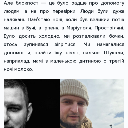
Але блокпост — це було радше про допомогу
людям, а не про перевірки. Люди були дуже
налякані. Пам’ятаю ночі, коли був великий потік
машин з Бучі, з Ірпеня, з Маріуполя. Простріляні.
Було досить холодно, ми розпалювали бочки,
хтось зупинявся зігрітися. Ми намагалися
допомогти, знайти їжу, нічліг, пальне. Шукали,
наприклад, мамі з маленькою дитиною о третій
ночі молоко.