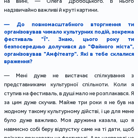
на війні, — Олега Дробоцького. В нього
надзвичайно важливі й круті картини.
— До повномасштабного вторгнення ти
організовував чимало культурних подій, зокрема
фестиваль "Ї". Знаю, цього року ти
безпосередньо долучився до "Файного міста",
організовував "Амфітеатр". Які в тебе склалися
враження?
— Мені дуже не вистачає спілкування з
представниками культурної спільноти. Коли я
ступив на фестиваль, в душі мало не розплакався. Я
за цим дуже скучив. Майже три роки я не був на
жодному такому культурному дійстві, і це для мене
було дуже важливо. Моя дружина казала, що я
навмисно собі беру відпустку саме на ті дати, щоб