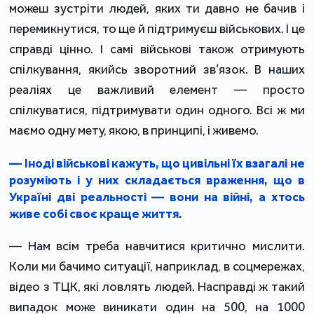
можеш зустріти людей, яких ти давно не бачив і
перемикнутися, то ще й підтримуєш військових. І це
справді цінно. І самі військові також отримують
спілкування, якийсь зворотний зв’язок. В наших
реаліях це важливий елемент — просто
спілкуватися, підтримувати один одного. Всі ж ми
маємо одну мету, якою, в принципі, і живемо.
— Іноді військові кажуть, що цивільні їх взагалі не
розуміють і у них складається враження, що в
Україні дві реальності — вони на війні, а хтось
живе собі своє краще життя.
— Нам всім треба навчитися критично мислити.
Коли ми бачимо ситуації, наприклад, в соцмережах,
відео з ТЦК, які ловлять людей. Насправді ж такий
випадок може виникати один на 500, на 1000