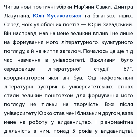
Читав нові поетичні збірки Мар’яни Савки, Дмитра
Лазуткіна,
Юлії Мусаковської
та багатьох інших.
Серед моїх улюблених поетів — Юрій Завадський.
Він насправді мав на мене великий вплив і не лише
на формування мого літературного, культурного
погляду, а й на життя загалом. Почалось це ще під
час навчання в університеті. Важливим було
середовище літературної студії "87",
координатором якої він був. Оці неформальні
літературні зустрічі в університетських стінах
стали великим поштовхом для формування мого
погляду не тільки на творчість. Вже після
університету Юрко став мені близьким другом, взяв
мене на роботу у видавництво. І різноманітна
діяльність з ним, понад 5 років у видавництві,