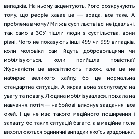
випадків. На ньому акцентують, його розкручують
тому, що people хаває це — зрада, все таке. А
проблема в чому? Ми ж в суспільстві всі не ідеальні,
так само в ЗСУ пішли люди з суспільства, вони
різні. Чого не показують інші 499 чи 999 випадків,
коли чоловіки самі йдуть добровольцями чи
мобілізуються, коли прийшла повістка?
Журналісти це висвітлюють також, але це не
набирає великого хайпу, бо це нормальна
стандартна ситуація. А якраз вона заслуговує на
увагу та повагу. Людина мобілізувалася, поїхала на
навчання, потім — на бойові, виконує завдання і все
окей. І це не має такого медійного поширення і
захвату, бо таких ситуацій багато, а в медійне поле
вихоплюються одиничні випадки якоїсь зрадоньки,