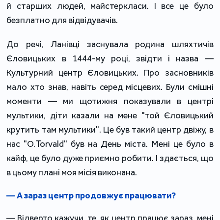
й старших людей, майстеркласи. І все це було
безплатно для відвідувачів.
До речі, Ланівці заснувала родина шляхтичів
Єловицьких в 1444-му році, звідти і назва —
Культурний центр Єловицьких. Про засновників
мало хто знав, навіть серед місцевих. Були смішні
моменти — ми щотижня показували в центрі
мультики, діти казали на мене "той Єловицький
крутить там мультики". Це був такий центр двіжу, в
нас "О.Torvald" був на День міста. Мені це було в
кайф, це було дуже приємно робити. І здається, що
в цьому плані моя місія виконана.
— А зараз центр продовжує працювати?
— Відверто кажучи, те, як центр працює зараз, мені