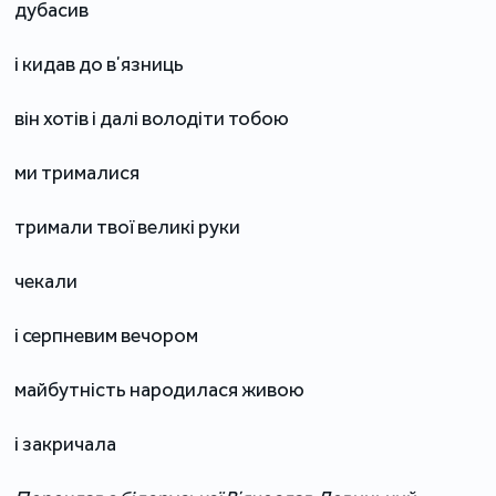
дубасив
і кидав до вʼязниць
він хотів і далі володіти тобою
ми трималися
тримали твої великі руки
чекали
і серпневим вечором
майбутність народилася живою
і закричала