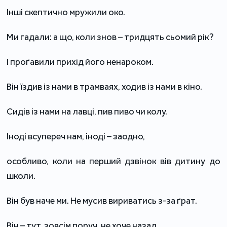
Інші скептично мружили око.
Ми гадали: а що, коли знов – тридцять сьомий рік?
І проґавили прихід його ненароком.
Він їздив із нами в трамваях, ходив із нами в кіно.
Сидів із нами на лавці, пив пиво чи колу.
Іноді всупереч нам, іноді – заодно,
особливо, коли на перший дзвінок вів дитину до
школи.
Він був наче ми. Не мусив вириватись з-за ґрат.
Він – тут, зовсім поруч, не хоче назад,