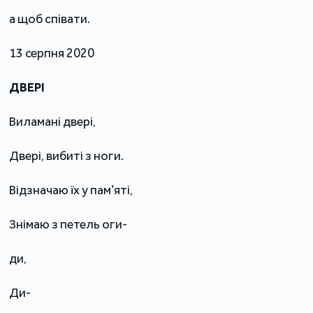
а щоб співати.
13 серпня 2020
ДВЕРІ
Виламані двері,
Двері, вибиті з ноги.
Відзначаю їх у пам’яті,
Знімаю з петель оги-
ди,
Ди-