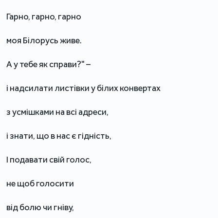
Гарно, гарно, гарно
моя Білорусь живе.
А у тебе як справи?" –
і надсилати листівки у білих конвертах
з усмішками на всі адреси,
і знати, що в нас є гідність,
І подавати свій голос,
не щоб голосити
від болю чи гніву,