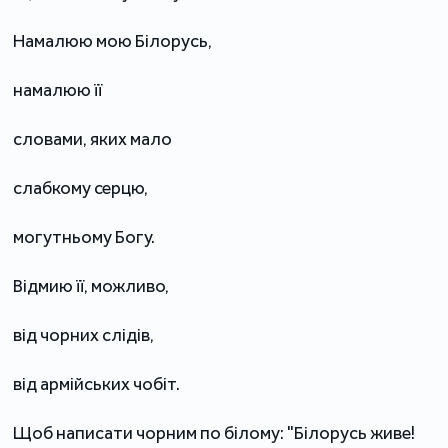
Намалюю мою Білорусь,
намалюю її
словами, яких мало
слабкому серцю,
могутньому Богу.
Відмию її, можливо,
від чорних слідів,
від армійських чобіт.
Щоб написати чорним по білому: "Білорусь живе!