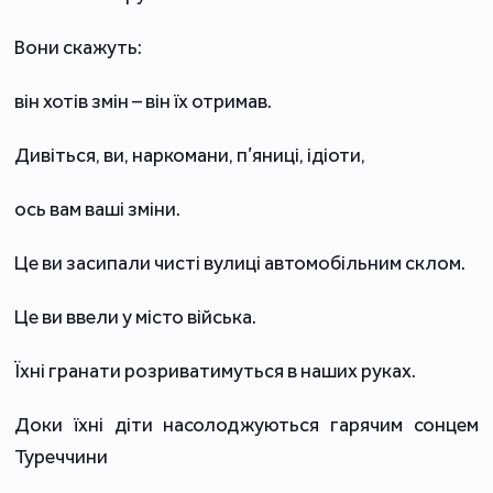
Вони скажуть:
він хотів змін – він їх отримав.
Дивіться, ви, наркомани, п’яниці, ідіоти,
ось вам ваші зміни.
Це ви засипали чисті вулиці автомобільним склом.
Це ви ввели у місто війська.
Їхні гранати розриватимуться в наших руках.
Доки їхні діти насолоджуються гарячим сонцем
Туреччини