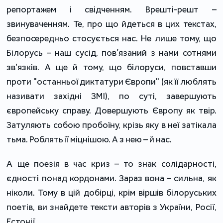
репортажем і свідченням. Врешті-решт –
звинуваченням. Те, про що йдеться в цих текстах,
безпосередньо стосується нас. Не лише тому, що
Білорусь – наш сусід, пов’язаний з нами сотнями
зв’язків. А ще й тому, що білоруси, повставши
проти "останньої диктатури Європи" (як її люблять
називати західні ЗМІ), по суті, завершують
європейську справу. Довершують Європу як твір.
Затуляють собою пробоїну, крізь яку в неї затікала
тьма. Роблять її міцнішою. А з нею – й нас.
А ще поезія в час криз – то знак солідарності,
єдності понад кордонами. Зараз вона – сильна, як
ніколи. Тому в цій добірці, крім віршів білоруських
поетів, ви знайдете тексти авторів з України, Росії,
Естонії.