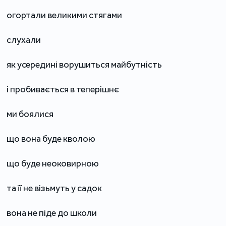
огортали великими стягами
слухали
як усередині ворушиться майбутність
і пробивається в теперішнє
ми боялися
що вона буде кволою
що буде неоковирною
та її не візьмуть у садок
вона не піде до школи