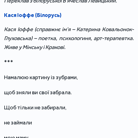
Переклав з білоруської В
ʼ
ячеслав Левицький.
Кася Іоффе (Білорусь)
Кася Іоффе (справжнє ім’я – Катерина Ковальонок-
Глуховська) – поетка, психологиня, арт-терапевтка.
Живе у Мінську і Кракові.
***
Намалюю картину із зубрами,
щоб зняли ви свої забрала.
Щоб тільки не забирали,
не займали
мою маму,