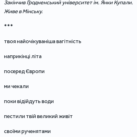
Закінчив Гродненський університет ім. Янки Купали.
Живе в Мінську.
***
твоя найочікуваніша вагітність
наприкінці літа
посеред Європи
ми чекали
поки відійдуть води
пестили твій великий живіт
своїми рученятами