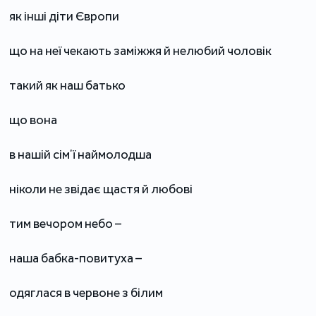
як інші діти Європи
що на неї чекають заміжжя й нелюбий чоловік
такий як наш батько
що вона
в нашій сімʼї наймолодша
ніколи не звідає щастя й любові
тим вечором небо –
наша бабка-повитуха –
одяглася в червоне з білим