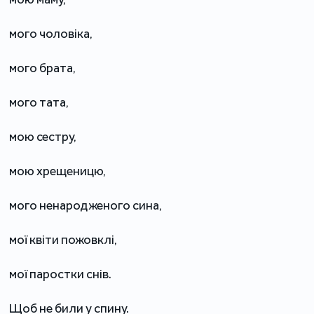
мого чоловіка,
мого брата,
мого тата,
мою сестру,
мою хрещеницю,
мого ненародженого сина,
мої квіти пожовклі,
мої паростки снів.
Щоб не били у спину.