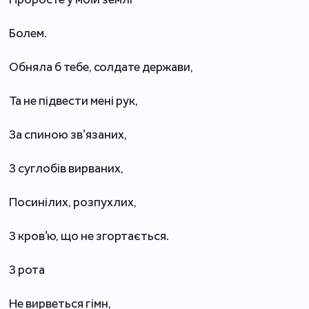
Болем.
Обняла б тебе, солдате держави,
Та не підвести мені рук,
За спиною зв’язаних,
З суглобів вирваних,
Посинілих, розпухлих,
З кров’ю, що не згортається.
З рота
Не вирветься гімн,