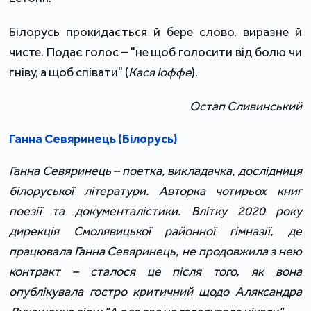
Білорусь прокидається й бере слово, виразне й
чисте. Подає голос – "не щоб голосити від болю чи
гніву, а щоб співати" (
Кася Іоффе
).
Остап Сливинський
Ганна Севяринець (Білорусь)
Ганна Севяринець – поетка, викладачка, дослідниця
білоруської літератури. Авторка чотирьох книг
поезії та документалістики. Влітку 2020 року
дирекція Смолявицької районної гімназії, де
працювала Ганна Севяринець, не продовжила з нею
контракт – сталося це після того, як вона
опублікувала гостро критичний щодо Аляксандра