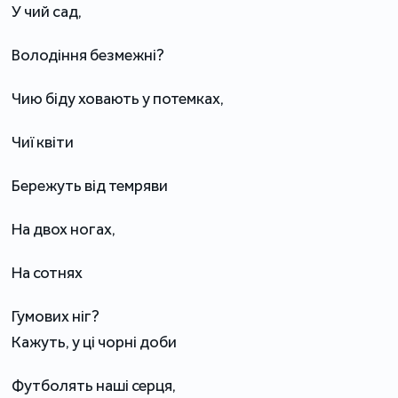
У чий сад,
Володіння безмежні?
Чию біду ховають у потемках,
Чиї квіти
Бережуть від темряви
На двох ногах,
На сотнях
Гумових ніг?
Кажуть, у ці чорні доби
Футболять наші серця,