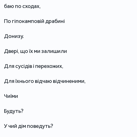
баю по сходах,
По гіпокамповій драбині
Донизу.
Двері, що їх ми залишили
Для сусідів і перехожих,
Для їхнього відчаю відчиненими,
Чиїми
Будуть?
У чий дім поведуть?