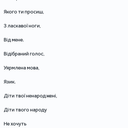
Якого ти просиш,
З ласкавої ноги,
Від мене.
Відібраний голос,
Уярмлена мова,
Язик.
Діти твої ненароджені,
Діти твого народу
Не хочуть