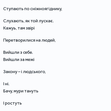
Ступають по сніжноягіднику,
Слухають, як той лускає.
Кажуь, там звірі
Перетворилися на людей,
Вийшли з себе.
Вийшли за межі
Закону – і людського,
І ні.
Бачу, мури тануть
І ростуть