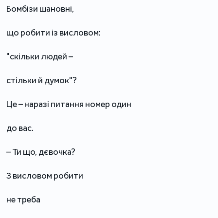
Бомбізи шановні,
що робити із висловом:
"скільки людей –
стільки й думок"?
Це – наразі питання номер один
до вас.
– Ти що, дєвочка?
З висловом робити
не треба