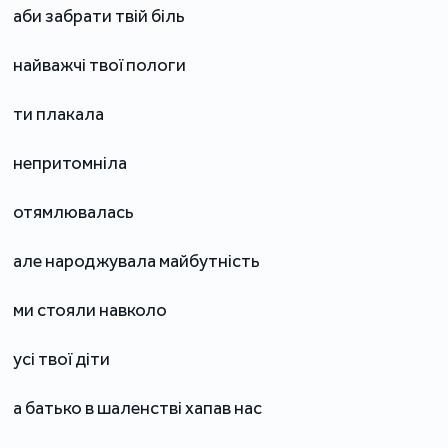
аби забрати твій біль
найважчі твої пологи
ти плакала
непритомніла
отямлювалась
але народжувала майбутність
ми стояли навколо
усі твої діти
а батько в шаленстві хапав нас