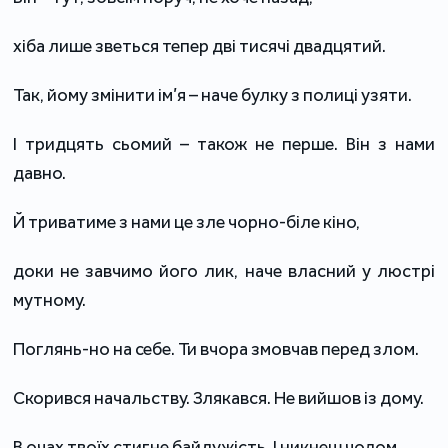
хіба лише зветься тепер дві тисячі двадцятий.
Так, йому змінити ім’я – наче булку з полиці узяти.
І тридцять сьомий – також не перше. Він з нами
давно.
Й триватиме з нами це зле чорно-біле кіно,
доки не завчимо його лик, наче власний у люстрі
мутному.
Поглянь-но на себе. Ти вчора змовчав перед злом.
Скорився начальству. Злякався. Не вийшов із дому.
В очах твоїх стигне байдужість. І никнеш чолом.