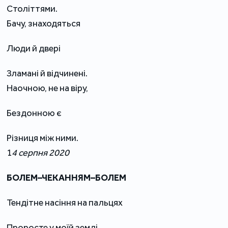
Століттями.
Бачу, знаходяться
Люди й двері
Зламані й відчинені.
Наочною, не на віру,
Бездонною є
Різниця між ними.
1
4 серпня 2020
БОЛЕМ–ЧЕКАННЯМ–БОЛЕМ
Тендітне насіння на пальцях
Проросте у моїй землі