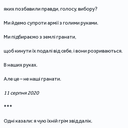
яких позбавили правди, голосу, вибору?
Ми йдемо супроти армії з голими руками.
Ми підбираємо з землі гранати,
щоб кинути їх подалі від себе, і вони розриваються.
В наших руках.
Але це – не наші гранати.
11 серпня 2020
***
Одні казали: я чую їхній грім звіддалік.