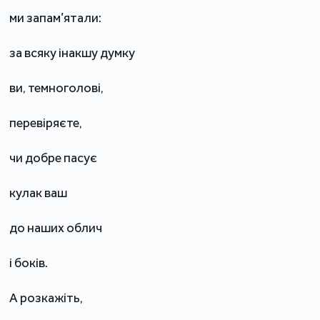
ми запам’ятали:
за всяку інакшу думку
ви, темноголові,
перевіряєте,
чи добре пасує
кулак ваш
до наших облич
і боків.
А розкажіть,