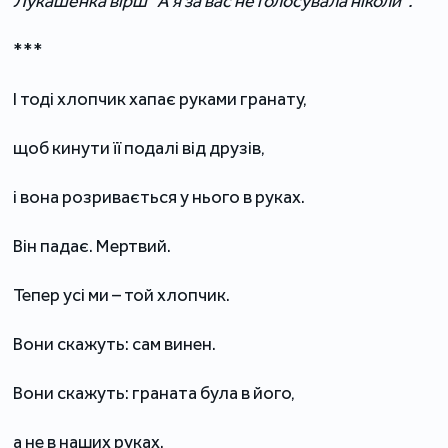
Лукашенка вірш "А я за вас не голосувала ніколи".
***
І тоді хлопчик хапає руками гранату,
щоб кинути її подалі від друзів,
і вона розривається у нього в руках.
Він падає. Мертвий.
Тепер усі ми – той хлопчик.
Вони скажуть: сам винен.
Вони скажуть: граната була в його,
а не в наших руках.