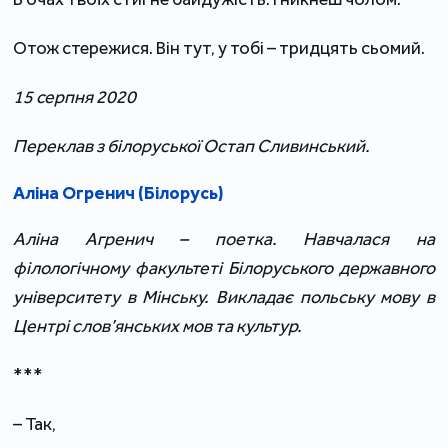
Отож стережися. Він тут, у тобі – тридцять сьомий.
15 серпня 2020
Переклав з білоруської Остап Сливинський.
Аліна Огренич (Білорусь)
Аліна Агренич – поетка. Навчалася на
філологічному факультеті Білоруського державного
університету в Мінську. Викладає польську мову в
Центрі слов’янських мов та культур.
***
– Так,