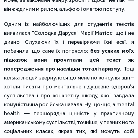
він є єдиним мірилом, альфою і омегою поступу.
Одним із найболючіших для студентів текстів
виявилася "Солодка Даруся" Марії Матіос, що і не
дивно. Слухаючи їх і перевіряючи їхні есеї, я
побачила, що саме їх потрясло:
без усяких моїх
підказок вони прочитали цей текст як
попередження про наслідки тоталітаризму
. Тоді
кілька людей звернулося до мене по консультації –
хотіли писати про ментальне і душевне здоров’я
суспільства і про конкретну шкоду, якої завдала
комуністична російська навала. Ну, що-що, а mental
health — першорядна цінність у практичному
американському суспільстві, точніше, у певних його
соціальних класах, якраз тих, які можуть собі