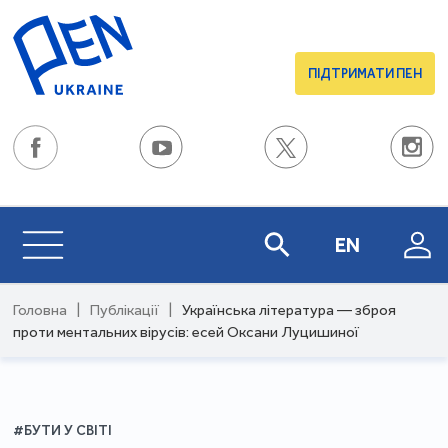
ПІДТРИМАТИ ПЕН
EN
Головна
|
Публікації
|
Українська література — зброя
проти ментальних вірусів: есей Оксани Луцишиної
#БУТИ У СВІТІ