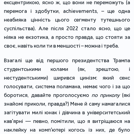
ексцентрикою, ясно ж, що вони не переможуть (а
перемога і здобутки, achievements, – ще одна
неабияка цінність цього сегменту тутешнього
суспільства). Але після 2022 стало ясно, що це
ніяка не екзотика, а просто правда, що стояти за
своє, навіть коли ти в меншості – можна і треба.
Взагалі ще від першого президентства Трампа
студентськими колами (як, зрештою, і
нестудентськими) ширився цинізм: який сенс
голосувати, система поламана, немає чого і за що
боротися, давайте проголосуємо
по приколу
(які
знайомі приколи, правда?) Мене й саму намагалися
загітувати милі юнак і дівчина в університетський
кав’ярні — певно, помітили, що я витріщаюся на
наклейку на комп’ютері когось із них, де було