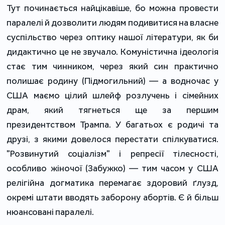
Тут починається найцікавіше, бо можна провести
паралелі й дозволити людям подивитися на власне
суспільство через оптику нашої літератури, як би
дидактично це не звучало. Комуністична ідеологія
стає тим чинником, через який син практично
полишає родину (Підмогильний) — а водночас у
США маємо цілий шлейф розлучень і сімейних
драм, який тягнеться ще за першим
президентством Трампа. У багатьох є родичі та
друзі, з якими довелося перестати спілкуватися.
"Розвинутий соціалізм" і репресії тілесності,
особливо жіночої (Забужко) — тим часом у США
релігійна догматика перемагає здоровий ґлузд,
окремі штати вводять заборону абортів. Є й більш
нюансовані паралелі.