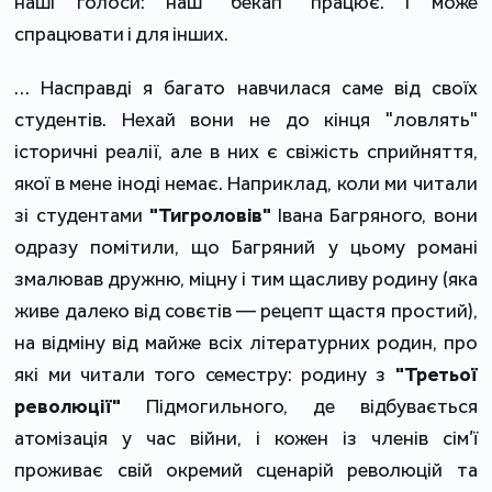
наші голоси: наш "бекап" працює. І може
спрацювати і для інших.
… Насправді я багато навчилася саме від своїх
студентів. Нехай вони не до кінця "ловлять"
історичні реалії, але в них є свіжість сприйняття,
якої в мене іноді немає. Наприклад, коли ми читали
зі студентами
"Тигроловів"
Івана Багряного, вони
одразу помітили, що Багряний у цьому романі
змалював дружню, міцну і тим щасливу родину (яка
живе далеко від совєтів — рецепт щастя простий),
на відміну від майже всіх літературних родин, про
які ми читали того семестру: родину з
"Третьої
революції"
Підмогильного, де відбувається
атомізація у час війни, і кожен із членів сім’ї
проживає свій окремий сценарій революцій та