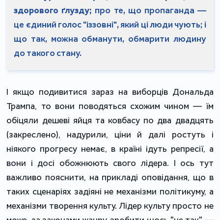
здорового ґлузду;
про те, що пропаганда —
це єдиний голос "іззовні", який ці люди чують; і
що так, можна обманути, обмарити людину
до такого стану.
І якщо подивитися зараз на виборців Дональда
Трампа, то вони поводяться схожим чином — їм
обіцяли дешеві яйця та ковбасу по два двадцять
(закреслено), надурили, ціни й далі ростуть і
ніякого прогресу немає, в країні ідуть репресії, а
вони і досі обожнюють свого лідера. І ось тут
важливо пояснити, на прикладі оповідання, що в
таких сценаріях задіяні не механізми політикуму, а
механізми творення культу. Лідер культу просто не
може, за законами жанру, зробити щось "не так" —