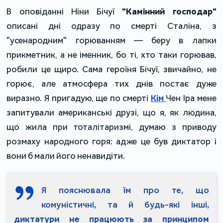
В оповіданні Ніни Бічуї
"Камінний господар"
описані дні одразу по смерті Сталіна, з
"усенародним" горюванням — беру в лапки
прикметник, а не іменник, бо ті, хто таки горював,
робили це щиро. Сама героїня Бічуї, звичайно, не
горює, але атмосфера тих днів постає дуже
виразно. Я пригадую, ще по смерті
Кім
Чен Іра мене
запитували американські друзі, що я, як людина,
що жила при тоталітаризмі, думаю з приводу
розмаху народного горя: адже це був диктатор і
вони б мали його ненавидіти.
Я пояснювала їм про те, що
комуністичні, та й будь-які інші,
диктатури не працюють за принципом