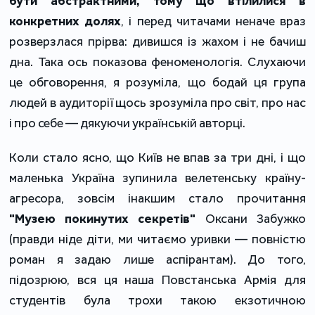
бути абстрактними, тому що втілилися в
конкретних долях
, і перед читачами неначе враз
розверзлася прірва: дивишся із жахом і не бачиш
дна. Така ось показова феноменологія. Слухаючи
це обговорення, я розуміла, що бодай ця група
людей в аудиторії щось зрозуміла про світ, про нас
і про себе — дякуючи українській авторці.
Коли стало ясно, що Київ не впав за три дні, і що
маленька Україна зупинила велетенську країну-
агресора, зовсім інакшим стало прочитання
"Музею покинутих секретів"
Оксани Забужко
(правди ніде діти, ми читаємо уривки — повністю
роман я задаю лише аспірантам). До того,
підозрюю, вся ця наша Повстанська Армія для
студентів була трохи такою екзотичною