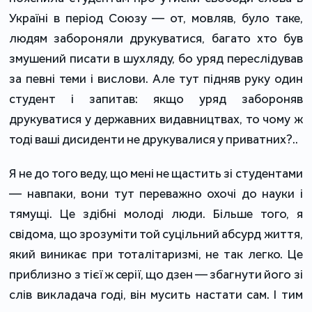
Україні в період Союзу — от, мовляв, було таке,
людям забороняли друкуватися, багато хто був
змушений писати в шухляду, бо уряд переслідував
за певні теми і вислови. Але тут підняв руку один
студент і запитав: якщо уряд забороняв
друкуватися у державних видавництвах, то чому ж
тоді ваші дисиденти не друкувалися у приватних?..
Я не до того веду, що мені не щастить зі студентами
— навпаки, вони тут переважно охочі до науки і
тямущі. Це здібні молоді люди. Більше того, я
свідома, що зрозуміти той суцільний абсурд життя,
який виникає при тоталітаризмі, не так легко. Це
приблизно з тієї ж серії, що дзен — збагнути його зі
слів викладача годі, він мусить настати сам. І тим