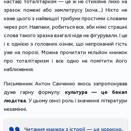
настав) тоталітаризм — це ж не стихійне лихо на
зразок пожежі або землетрусу (хоча…) Ніхто не
каже цього з найвищої трибуни простими словами
через рот. Навпаки, робиться все, аби ніякі страшні
слова такого зразка взагалі ніде не фігурували. І це
і є однією з головних ознак, що непроханий гість
уже на порозі. Можна прочитати мільйон книжок
про тоталітаризм і все одно не помітити його
наближення.
Письменник Антон Санченко якось запропонував
дуже гарну формулу:
культура — це бекап
людства
. У цьому сенсі роль і значення літератури
незамінні.
Читання книжок з історії — це корисно,