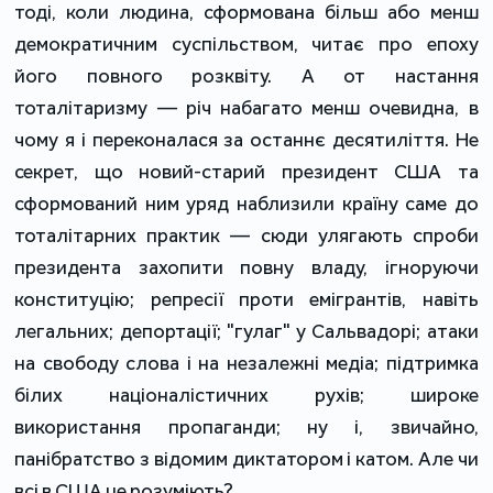
тоді, коли людина, сформована більш або менш
демократичним суспільством, читає про епоху
його повного розквіту. А от настання
тоталітаризму — річ набагато менш очевидна, в
чому я і переконалася за останнє десятиліття. Не
секрет, що новий-старий президент США та
сформований ним уряд наблизили країну саме до
тоталітарних практик — сюди улягають спроби
президента захопити повну владу, ігноруючи
конституцію; репресії проти емігрантів, навіть
легальних; депортації; "гулаг" у Сальвадорі; атаки
на свободу слова і на незалежні медіа; підтримка
білих націоналістичних рухів; широке
використання пропаганди; ну і, звичайно,
панібратство з відомим диктатором і катом. Але чи
всі в США це розуміють?..