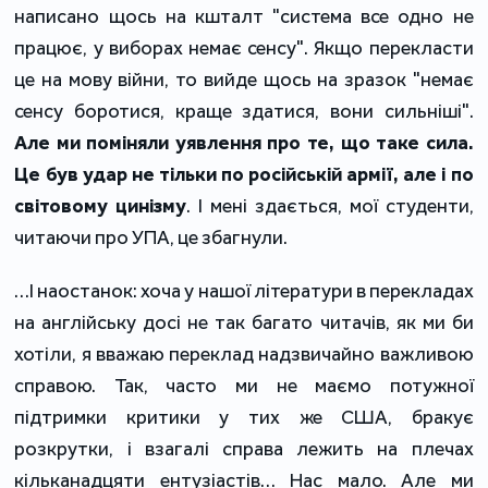
написано щось на кшталт "система все одно не
працює, у виборах немає сенсу". Якщо перекласти
це на мову війни, то вийде щось на зразок "немає
сенсу боротися, краще здатися, вони сильніші".
Але ми поміняли уявлення про те, що таке сила.
Це був удар не тільки по російській армії, але і по
світовому цинізму
. І мені здається, мої студенти,
читаючи про УПА, це збагнули.
…І наостанок: хоча у нашої літератури в перекладах
на англійську досі не так багато читачів, як ми би
хотіли, я вважаю переклад надзвичайно важливою
справою. Так, часто ми не маємо потужної
підтримки критики у тих же США, бракує
розкрутки, і взагалі справа лежить на плечах
кільканадцяти ентузіастів… Нас мало. Але ми