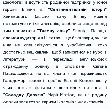
ідеологій; відсутність родинної підтримки у юної
героїні Б’янки в
"Сентиментальній історії
"
Хвильового (звісно, саму Б’янку можна
потрактувати і як алегорію, особливо якщо перед
тим прочитати
"Таємну ложу"
Леоніда Плюща,
але моя аудиторія в Штатах — це бакалаври, які аж
ніяк не спеціалізуються з україністики, хоча
достатньо зацікавлені, щоб записатися на курс із
літератури — в перекладі англійською);
стражденну родину в оповіданні Євгена
Пашковського, не всі члени якої переживають
Голодомор; героїв і героїнь Євгенії Кононенко, у
яких постає фатальне квартирне питання; і
"Солодку Дарусю"
Марії Матіос, де на родину
ополчилися тоталітаризм і колоніальна експансія.