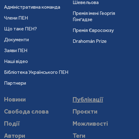
Шевельова
Адміністративна команда
Премія імені Георгія
Члени ПЕН
Ґонґадзе
Що таке ПЕН?
Премія Євросоюзу
Документи
Drahomán Prize
Заяви ПЕН
Наші відео
Бібліотека Українського ПЕН
Партнери
Новини
Публікації
Свобода слова
Проєкти
Події
Можливості
Автори
Теги