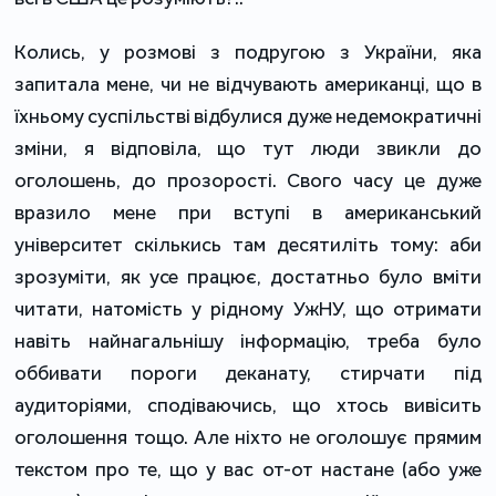
Колись, у розмові з подругою з України, яка
запитала мене, чи не відчувають американці, що в
їхньому суспільстві відбулися дуже недемократичні
зміни, я відповіла, що тут люди звикли до
оголошень, до прозорості. Свого часу це дуже
вразило мене при вступі в американський
університет скількись там десятиліть тому: аби
зрозуміти, як усе працює, достатньо було вміти
читати, натомість у рідному УжНУ, що отримати
навіть найнагальнішу інформацію, треба було
оббивати пороги деканату, стирчати під
аудиторіями, сподіваючись, що хтось вивісить
оголошення тощо. Але ніхто не оголошує прямим
текстом про те, що у вас от-от настане (або уже