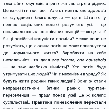
таке війна, окупація, втрата житла, втрата рідних.
Це важкі і гнітючі речі. Але от ментальне здоров’я
як фундамент благополуччя — це в Штатах (у
певних соціальних колах) розуміють усі. І це
викликало шквал розгніваних реакцій — як це так?
Як ці російські комуністи посміли? Невже вони не
розуміють, що людина потім не може повернутися
до нормального життя? Заробляти на себе
(незалежність та ідеал
one income, one household
— це теж неабияка цінність)? Хто потім буде
утримувати цих людей? Чи є механізми в уряду? Як
будуть жити родини таких людей? Вони ж стали
непрацездатними (етика ранніх пуритан-
переселенців — праця понад усе)! Це ж колапс
суспільства!..
Практики поневолення перестали