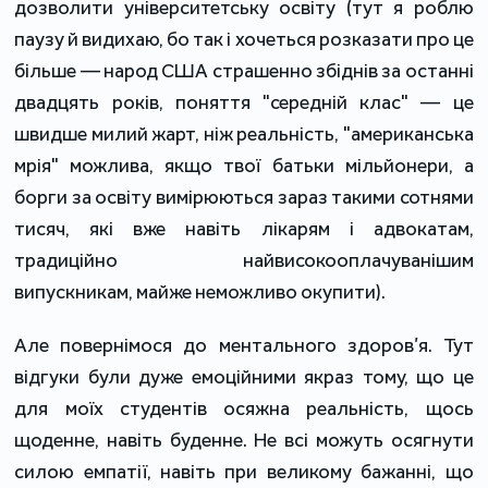
дозволити університетську освіту (тут я роблю
паузу й видихаю, бо так і хочеться розказати про це
більше — народ США страшенно збіднів за останні
двадцять років, поняття "середній клас" — це
швидше милий жарт, ніж реальність, "американська
мрія" можлива, якщо твої батьки мільйонери, а
борги за освіту вимірюються зараз такими сотнями
тисяч, які вже навіть лікарям і адвокатам,
традиційно найвисокооплачуванішим
випускникам, майже неможливо окупити).
Але повернімося до ментального здоров’я. Тут
відгуки були дуже емоційними якраз тому, що це
для моїх студентів осяжна реальність, щось
щоденне, навіть буденне. Не всі можуть осягнути
силою емпатії, навіть при великому бажанні, що