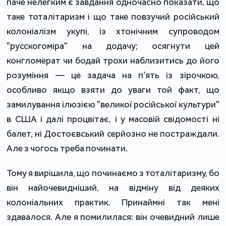
паче нелегким є завдання одночасно показати, що
таке тоталітаризм і що таке повзучий російський
колоніалізм укупі, із хтонічним супроводом
"русскогоміра" на додачу; осягнути цей
конгломерат чи бодай трохи наблизитись до його
розуміння — це задача на п’ять із зірочкою,
особливо якщо взяти до уваги той факт, що
замилування ілюзією "великої російської культури"
в США і далі процвітає, і у масовій свідомості ні
балет, ні Достоєвський серйозно не постраждали.
Але з чогось треба починати.
Тому я вирішила, що починаємо з тоталітаризму, бо
він найочевидніший, на відміну від деяких
колоніальних практик. Принаймні так мені
здавалося. Але я помилилася: він очевидний лише