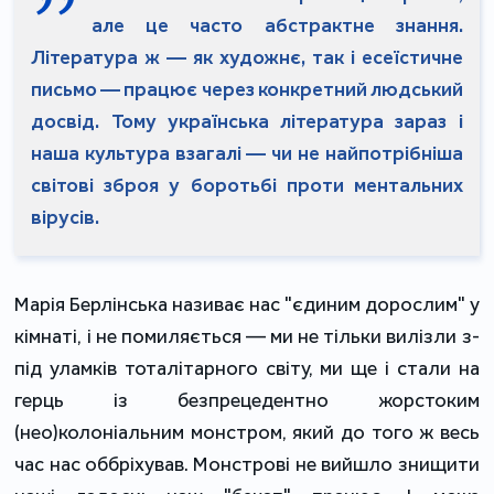
але це часто абстрактне знання.
Література ж — як художнє, так і есеїстичне
письмо — працює через конкретний людський
досвід. Тому українська література зараз і
наша культура взагалі — чи не найпотрібніша
світові зброя у боротьбі проти ментальних
вірусів.
Марія Берлінська називає нас "єдиним дорослим" у
кімнаті, і не помиляється — ми не тільки вилізли з-
під уламків тоталітарного світу, ми ще і стали на
герць із безпрецедентно жорстоким
(нео)колоніальним монстром, який до того ж весь
час нас оббріхував. Монстрові не вийшло знищити