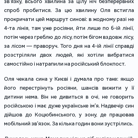
зв’язку, всього хвилина за цілу ніч безперервних
спроб пробитися. За цю хвилину Оля встигла
прокричати цей маршрут синові: в жодному разі не
4-та лінія, там уже росіяни, йти лише по 6-ій лінії,
потім через греблю до лісу, потім бігом вздовж лісу,
за лісом — праворуч. Того дня на 4-ій лінії справді
розстріляли двох людей, які хотіли вибратися
самостійно і натрапили на російський блокпост.
Оля чекала сина у Києві і думала про таке: якщо
його перестрінуть росіяни, шансів вижити у її
дитини нема. Він не дивиться в очі, не говорить
російською і має дуже українське ім’я. Надвечір син
дійшов до Коцюбинського, у зону, де працював
мобільний зв’язок. За кілька годин вони зустрілись.