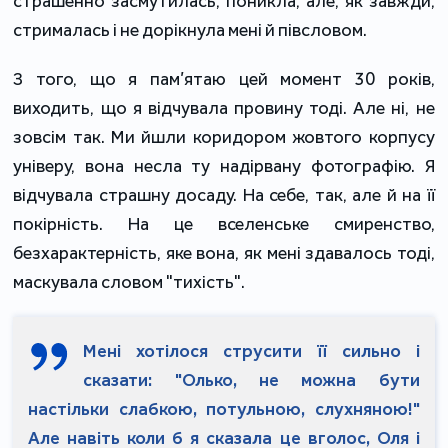
страшенно засмутилась, поникла, але, як завжди,
стрималась і не дорікнула мені й півсловом.
З того, що я пам’ятаю цей момент 30 років,
виходить, що я відчувала провину тоді. Але ні, не
зовсім так. Ми йшли коридором жовтого корпусу
універу, вона несла ту надірвану фотографію. Я
відчувала страшну досаду. На себе, так, але й на її
покірність. На це вселенське смиренство,
безхарактерність, яке вона, як мені здавалось тоді,
маскувала словом "тихість".
Мені хотілося струсити її сильно і
сказати: "Олько, не можна бути
настільки слабкою, потульною, слухняною!"
Але навіть коли б я сказала це вголос, Оля і