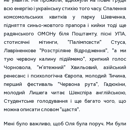
всю енергію і українську стихію того часу. Спалення
комсомольських квитків у парку Шевченка,
підняття синьо-жовтого прапора і кийки тоді ще
радянського ОМОНу біля Поштамту, пісні УПА,
стотисячні мітинги, "Палімпсести" Стуса,
Лавріненкове "Розстріляне Відродження", "а ми
тую червону калину підіймемо", хрипкий голос
Чорновола, "м’ятежний" Хвильовий, азійський
ренесанс і психологічна Європа, молодий Тичина,
перший фестиваль "Червона рута", Гадюкіни,
молодий Лишега читає Шекспіра англійською,
Студентське голодування і ще багато чого, що
можна описати словом "щастя".
Мені було важливо, щоб Оля була поруч. Ми були