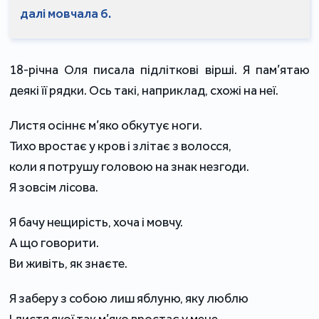
далі мовчала б.
18-річна Оля писала підліткові вірші. Я пам’ятаю
деякі її рядки. Ось такі, наприклад, схожі на неї.
Листя осіннє м’яко обкутує ноги.
Тихо вростає у кров і злітає з волосся,
коли я потрушу головою на знак незгоди.
Я зовсім лісова.
Я бачу нещирість, хоча і мовчу.
А що говорити.
Ви живіть, як знаєте.
Я заберу з собою лиш яблуню, яку люблю
І листя якої так м’яко вростає у мене.