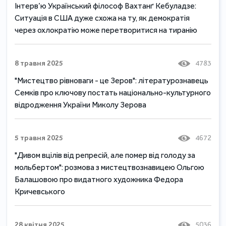
Інтерв’ю Український філософ Вахтанґ Кебуладзе:
Ситуація в США дуже схожа на ту, як демократія
через охлократію може перетворитися на тиранію
8 травня 2025
4783
"Мистецтво рівноваги - це Зеров": літературознавець
Семків про ключову постать національно-культурного
відродження України Миколу Зерова
5 травня 2025
4672
"Дивом вцілів від репресій, але помер від голоду за
мольбертом": розмова з мистецтвознавицею Ольгою
Балашовою про видатного художника Федора
Кричевського
28 квітня 2025
5036