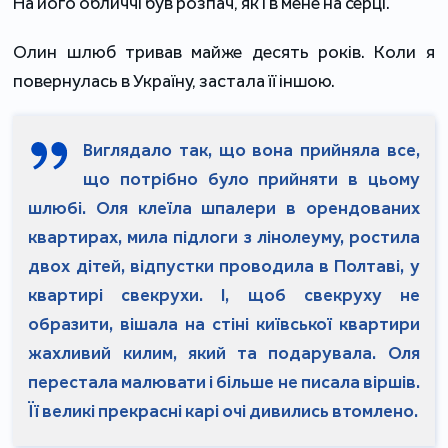
На його обличчі був розпач, як і в мене на серці.
Олин шлюб тривав майже десять років. Коли я
повернулась в Україну, застала її іншою.
Виглядало так, що вона прийняла все,
що потрібно було прийняти в цьому
шлюбі. Оля клеїла шпалери в орендованих
квартирах, мила підлоги з лінолеуму, ростила
двох дітей, відпустки проводила в Полтаві, у
квартирі свекрухи. І, щоб свекруху не
образити, вішала на стіні київської квартири
жахливий килим, який та подарувала. Оля
перестала малювати і більше не писала віршів.
Її великі прекрасні карі очі дивились втомлено.