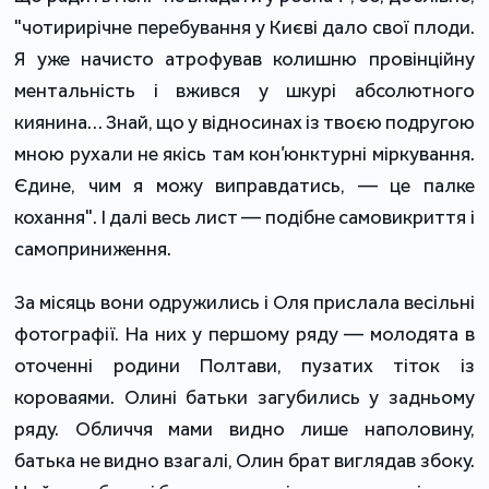
"чотирирічне перебування у Києві дало свої плоди.
Я уже начисто атрофував колишню провінційну
ментальність і вжився у шкурі абсолютного
киянина… Знай, що у відносинах із твоєю подругою
мною рухали не якісь там кон’юнктурні міркування.
Єдине, чим я можу виправдатись, — це палке
кохання". І далі весь лист — подібне самовикриття і
самоприниження.
За місяць вони одружились і Оля прислала весільні
фотографії. На них у першому ряду — молодята в
оточенні родини Полтави, пузатих тіток із
короваями. Олині батьки загубились у задньому
ряду. Обличчя мами видно лише наполовину,
батька не видно взагалі, Олин брат виглядав збоку.