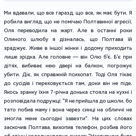
Ми вдавали, що все гаразд, що все, як має бути. Я
робила вигляд, що не помічаю Полтавиної агресії,
Оля переводила на жарт. Але в останні роки
Олиного шлюбу я дізналась, що Полтава їй
зраджує. Живе в іншої жінки і додому приходить
лише зрідка. Але головне — він Олю б’є. Б’є при
дітях, вибиває нею двері на балкон, погрожує
убити. Діє, як справжній психопат. Тоді Оля тікає
до сусідів і переховується там, доки він не піде.
Якось зранку їхня 7-річна донька стояла на кухні і
розповідала подружці: "Я не прийшла до школи, бо
тато побив маму і вона через синці на обличчі не
змогла мене сьогодні завезти". На цих словах
заскочив Полтава, вихопив телефон, розбив його
об стіну і холоднокровно сказав: "Наступною буде