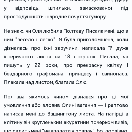
у відповідь, шпильки, замаскованої під
простодушність і народне почуття гумору.
Не знаю, чи Оля любила Полтаву. Писала мені, що з
ним "весело і легко". Я була приголомшена, коли
дізналась про їхні заручини, написала їй дуже
істеричного листа на 18 сторінок. Писала, як
пишуть у 22 роки, про прекрасну квітку і
бездарного графомана, принцесу і свинопаса.
Плакала над листом, благала Олю.
Полтава якимось чином дізнався про ці мої
умовляння або вловив Олині вагання — і раптово
написав мені до Вашингтону листа. На папірці в
клітину він кругленьким акуратним почерком вивів,
що радить мені "не впадати у розпач", бо, дослівно,