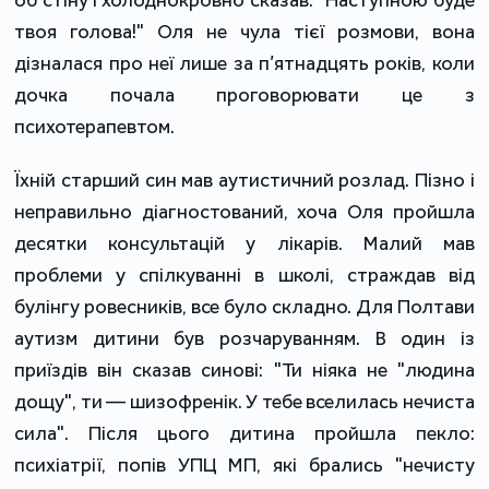
твоя голова!" Оля не чула тієї розмови, вона
дізналася про неї лише за п’ятнадцять років, коли
дочка почала проговорювати це з
психотерапевтом.
Їхній старший син мав аутистичний розлад. Пізно і
неправильно діагностований, хоча Оля пройшла
десятки консультацій у лікарів. Малий мав
проблеми у спілкуванні в школі, страждав від
булінгу ровесників, все було складно. Для Полтави
аутизм дитини був розчаруванням. В один із
приїздів він сказав синові: "Ти ніяка не "людина
дощу", ти — шизофренік. У тебе вселилась нечиста
сила". Після цього дитина пройшла пекло:
психіатрії, попів УПЦ МП, які брались "нечисту