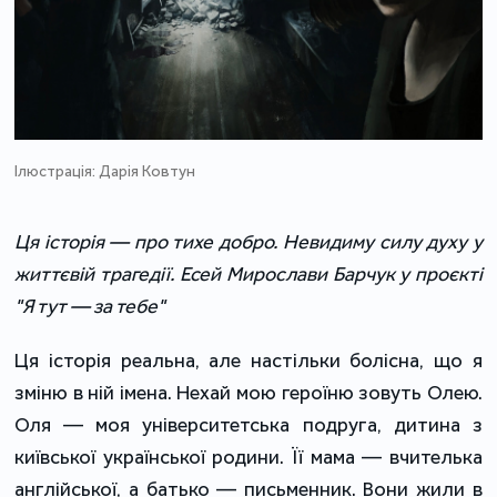
Ілюстрація: Дарія Ковтун
Ця історія — про тихе добро. Невидиму силу духу у
життєвій трагедії. Есей Мирослави Барчук у проєкті
"Я тут — за тебе"
Ця історія реальна, але настільки болісна, що я
зміню в ній імена. Нехай мою героїню зовуть Олею.
Оля — моя університетська подруга, дитина з
київської української родини. Її мама — вчителька
англійської, а батько — письменник. Вони жили в