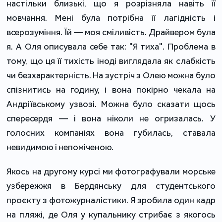
настільки близькі, що я розрізняла навіть її
мовчання. Мені була потрібна її лагідність і
всерозуміння. Їй — моя сміливість. Драйвером була
я. А Оля описувала себе так: "Я тиха". Проблема в
тому, що ця її тихість іноді виглядала як слабкість
чи безхарактерність. На зустріч з Олею можна було
спізнитись на годину, і вона покірно чекала на
Андріївському узвозі. Можна було сказати щось
спересердя — і вона ніколи не огризалась. У
голосних компаніях вона губилась, ставала
невидимою і непоміченою.
Якось на другому курсі ми фотографували морське
узбережжя в Бердянську для студентського
проєкту з фотожурналістики. Я зробила один кадр
на пляжі, де Оля у купальнику стрибає з якогось