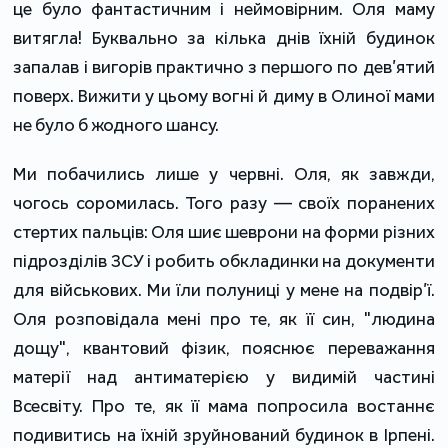
це було фантастичним і неймовірним. Оля маму
витягла! Буквально за кілька днів їхній будинок
запалав і вигорів практично з першого по дев’ятий
поверх. Вижити у цьому вогні й диму в Олиної мами
не було б жодного шансу.
Ми побачились лише у червні. Оля, як завжди,
чогось соромилась. Того разу — своїх поранених
стертих пальців: Оля шиє шеврони на форми різних
підрозділів ЗСУ і робить обкладинки на документи
для військових. Ми їли полуниці у мене на подвір’ї.
Оля розповідала мені про те, як її син, "людина
дощу", квантовий фізик, пояснює переважання
матерії над антиматерією у видимій частині
Всесвіту. Про те, як її мама попросила востаннє
подивитись на їхній зруйнований будинок в Ірпені.