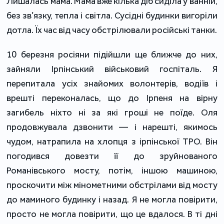
Лишалась мама. Мама вже кілька діб сиділа у ванній,
без зв’язку, тепла і світла. Сусідні будинки вигоріли
дотла. Їх час від часу обстрілювали російські танки.
10 березня росіяни підійшли ще ближче до них,
зайняли Ірпінський військовий госпіталь. Я
перепитала усіх знайомих волонтерів, водіїв і
врешті переконалась, що до Ірпеня на вірну
загибель ніхто ні за які гроші не поїде. Оля
продовжувала дзвонити — і нарешті, якимось
чудом, натрапила на хлопця з ірпінської ТРО. Він
погодився довезти її до зруйнованого
Романівського мосту, потім, іншою машиною,
проскочити між мінометними обстрілами від мосту
до маминого будинку і назад. Я не могла повірити,
просто не могла повірити, що це вдалося. В ті дні