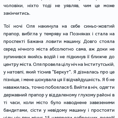
чоловіки, ніхто тоді не уявляв, чим це може
закінчитись.
Тої ночі Оля накинула на себе синьо-жовтий
прапор, вибігла у темряву на Позняках і стала на
проспекті Бажана ловити машину. Довго стояла
серед нічного міста абсолютно сама, аж доки не
зупинився якийсь водій і не підкинув її ближче до
центру міста. Оля провела цілу ніч на Інститутській,
у натовпі, який тіснив "Беркут". Я дізналась про це
пізніше, і мене шокувала ця її відчайдушність. Я б не
наважилась, точно побоялася б. Вийти в ніч, одягти
державний прапор у віддаленому глухому районі в
ті часи, коли місто було наводнене завезеними
бандитами, сісти у невідому машину і простояти
цілу ніч при мінус 15 навпроти озброєних людей!