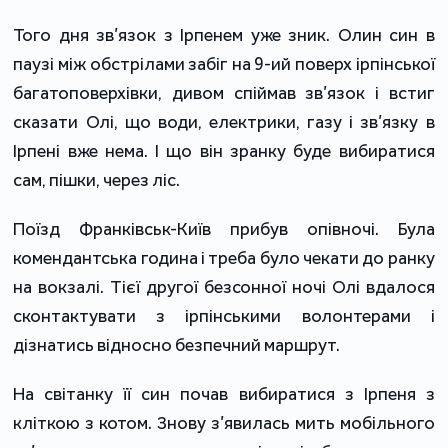
Того дня зв’язок з Ірпенем уже зник. Олин син в
паузі між обстрілами забіг на 9-ий поверх ірпінської
багатоповерхівки, дивом спіймав зв’язок і встиг
сказати Олі, що води, електрики, газу і зв’язку в
Ірпені вже нема. І що він зранку буде вибиратися
сам, пішки, через ліс.
Поїзд Франківськ-Київ прибув опівночі. Була
комендантська година і треба було чекати до ранку
на вокзалі. Тієї другої безсонної ночі Олі вдалося
сконтактувати з ірпінськими волонтерами і
дізнатись відносно безпечний маршрут.
На світанку її син почав вибиратися з Ірпеня з
кліткою з котом. Знову з’явилась мить мобільного