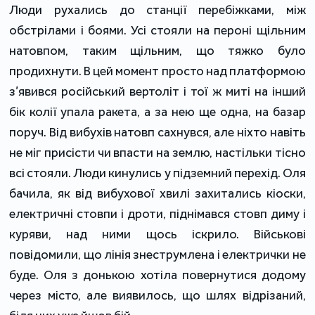
Люди рухались до станції перебіжками, між
обстрілами і боями. Усі стояли на пероні щільним
натовпом, таким щільним, що тяжко було
продихнути. В цей момент просто над платформою
з’явився російський вертоліт і тої ж миті на інший
бік колії упала ракета, а за нею ще одна, на базар
поруч. Від вибухів натовп сахнувся, але ніхто навіть
не міг присісти чи впасти на землю, настільки тісно
всі стояли. Люди кинулись у підземний перехід. Оля
бачила, як від вибухової хвилі захитались кіоски,
електричні стовпи і дроти, піднімався стовп диму і
куряви, над ними щось іскрило. Військові
повідомили, що лінія знеструмлена і електрички не
буде. Оля з донькою хотіла повернутися додому
через місто, але виявилось, що шлях відрізаний,