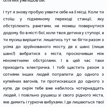
біля них уже йшов бій.
І тут я знову пробую уявити себе на її місці. Коли ти
стоїш у підземному переході станції, яку
обстрілюють ракетами, не можеш повернутися
додому, бо в місті бої, коли твоя дитина у ступорі, а
ти мусиш вирішити: лишатись тут чи бігти разом з
усіма до зруйнованого мосту, де є шанс (лише
шанс!) вибратися з міста, проскочивши між
мінометними обстрілами. І в цей час таки
приходить електричка. І тобі щастить разом з
сотнями інших людей потрапити до одного з
купейних вагонів, ти протискаєшся до одного з
купе, де окрім тебе вже набилось чотирнадцять
людей, і повільно рушаєш зі свого рідного міста,
яке димить і гуркоче вибухами. І де лишаються твої