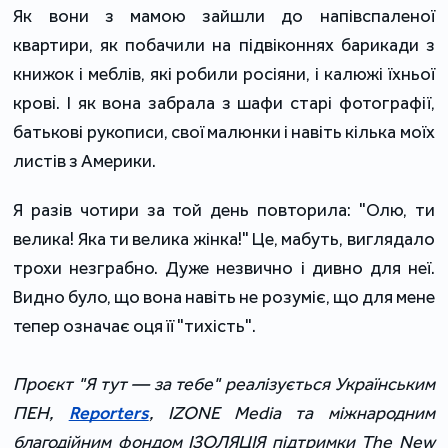
Як вони з мамою зайшли до напівспаленої
квартири, як побачили на підвіконнях барикади з
книжок і меблів, які робили росіяни, і калюжі їхньої
крові. І як вона забрала з шафи старі фотографії,
батькові рукописи, свої малюнки і навіть кілька моїх
листів з Америки.
Я разів чотири за той день повторила: "Олю, ти
велика! Яка ти велика жінка!" Це, мабуть, виглядало
трохи незграбно. Дуже незвично і дивно для неї.
Видно було, що вона навіть не розуміє, що для мене
тепер означає оця її "тихість".
Проєкт "Я тут — за тебе" реалізується Українським
ПЕН,
Reporters
, IZONE Media та міжнародним
благодійним фондом ІЗОЛЯЦІЯ підтримки The New