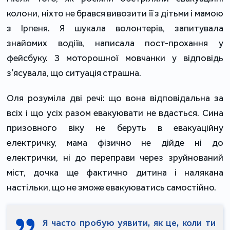
колони, ніхто не брався вивозити її з дітьми і мамою
з Ірпеня. Я шукала волонтерів, запитувала
знайомих водіїв, написала пост-прохання у
фейсбуку. З моторошної мовчанки у відповідь
з’ясувала, що ситуація страшна.
Оля розуміла дві речі: що вона відповідальна за
всіх і що усіх разом евакуювати не вдасться. Сина
призовного віку не беруть в евакуаційну
електричку, мама фізично не дійде ні до
електрички, ні до переправи через зруйнований
міст, дочка ще фактично дитина і налякана
настільки, що не зможе евакуюватись самостійно.
Я часто пробую уявити, як це, коли ти