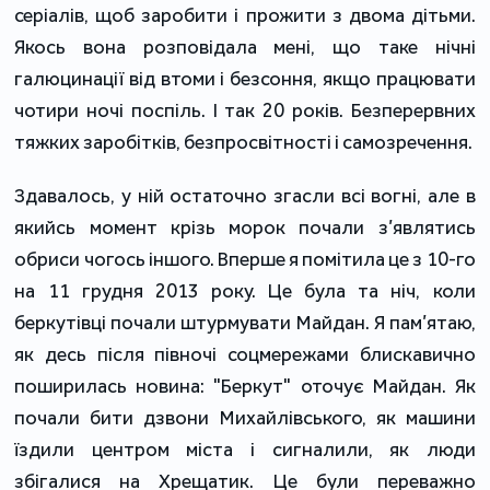
серіалів, щоб заробити і прожити з двома дітьми.
Якось вона розповідала мені, що таке нічні
галюцинації від втоми і безсоння, якщо працювати
чотири ночі поспіль. І так 20 років. Безперервних
тяжких заробітків, безпросвітності і самозречення.
Здавалось, у ній остаточно згасли всі вогні, але в
якийсь момент крізь морок почали з’являтись
обриси чогось іншого. Вперше я помітила це з 10-го
на 11 грудня 2013 року. Це була та ніч, коли
беркутівці почали штурмувати Майдан. Я пам’ятаю,
як десь після півночі соцмережами блискавично
поширилась новина: "Беркут" оточує Майдан. Як
почали бити дзвони Михайлівського, як машини
їздили центром міста і сигналили, як люди
збігалися на Хрещатик. Це були переважно