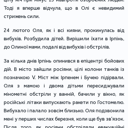
Тоді я вперше відчула, що в Олі є невидимий
стрижень сили.
24 лютого Оля, як і всі кияни, прокинулась від
вибухів. Розбудила дітей. Вирішили їхати в Ірпінь,
до Олиної мами, подалі від вибухів і обстрілів.
За кілька днів Ірпінь опинився в епіцентрі бойових
дій. В місто зайшли росіяни, цілі колони танків із
позначкою V. Міст між Ірпенем і Бучею підірвали.
Оля з мамою і двома дітьми пересиджували
мінометні обстріли у ванній, бачили у вікно, як
російські літаки випускають ракети по Гостомелю.
Вибухало і палало зовсім близько. Оля подзвонила
мені у перших числах березня, коли ще був зв’язок.
Після того, як росіяни обстріляли евакуаційні