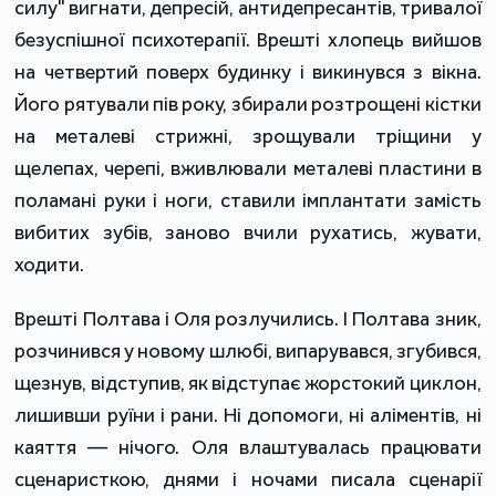
силу" вигнати, депресій, антидепресантів, тривалої
безуспішної психотерапії. Врешті хлопець вийшов
на четвертий поверх будинку і викинувся з вікна.
Його рятували пів року, збирали розтрощені кістки
на металеві стрижні, зрощували тріщини у
щелепах, черепі, вживлювали металеві пластини в
поламані руки і ноги, ставили імплантати замість
вибитих зубів, заново вчили рухатись, жувати,
ходити.
Врешті Полтава і Оля розлучились. І Полтава зник,
розчинився у новому шлюбі, випарувався, згубився,
щезнув, відступив, як відступає жорстокий циклон,
лишивши руїни і рани. Ні допомоги, ні аліментів, ні
каяття — нічого. Оля влаштувалась працювати
сценаристкою, днями і ночами писала сценарії