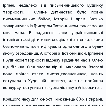
Ірпені, недалеко від письменницького Будинку
творчості, і Олине дитинство було повне
письменницьких байок, історій і драм. Батько
товаришував із Григором Тютюнником, так само, як
моя мама. В радянські часи українськомовні
інтелігентські діти мали спеціальні антенки, якими
безпомильно ідентифікували одне одного в будь-
якому середовищі. А історія з Тютюнником, Ірпенем
і Будинком творчості відразу зріднила нас з Олею
ще більше. Оля писала вірші і малювала. Взагалі
вона мріяла стати мистецтвознавицею, навіть
вступала в Художній інститут, але не пройшла
конкурсу і вступила на журналістику в Університет.
Кращого часу для юності, ніж кінець 80-х в Україні,
не уявити. Ми прожили, вдихнули на повні груди