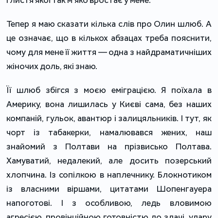
Тепер я маю сказати кілька слів про Олин шлюб. А
це означає, що в кількох абзацах треба пояснити,
чому для мене її життя — одна з найдраматичніших
жіночих доль, які знаю.
Її шлюб збігся з моєю еміграцією. Я поїхала в
Америку, вона лишилась у Києві сама, без наших
компаній, гульок, авантюр і залицяльників. І тут, як
чорт із табакерки, намалювався жених, наш
знайомий з Полтави на прізвисько Полтава.
Хамуватий, недалекий, але досить позерський
хлопчина. Із сопілкою в наплечнику. Блокнотиком
із власними віршами, цитатами Шопенгауера
напоготові. І з особливою, ледь вловимою
агресією, провінційною готовністю до здачі, удару