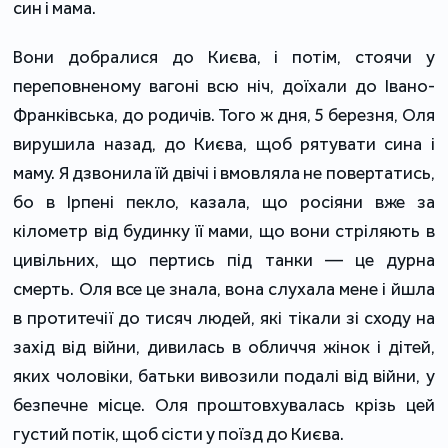
син і мама.
Вони добралися до Києва, і потім, стоячи у
переповненому вагоні всю ніч, доїхали до Івано-
Франківська, до родичів. Того ж дня, 5 березня, Оля
вирушила назад, до Києва, щоб рятувати сина і
маму. Я дзвонила їй двічі і вмовляла не повертатись,
бо в Ірпені пекло, казала, що росіяни вже за
кілометр від будинку її мами, що вони стріляють в
цивільних, що пертись під танки — це дурна
смерть. Оля все це знала, вона слухала мене і йшла
в протитечії до тисяч людей, які тікали зі сходу на
захід від війни, дивилась в обличчя жінок і дітей,
яких чоловіки, батьки вивозили подалі від війни, у
безпечне місце. Оля проштовхувалась крізь цей
густий потік, щоб сісти у поїзд до Києва.