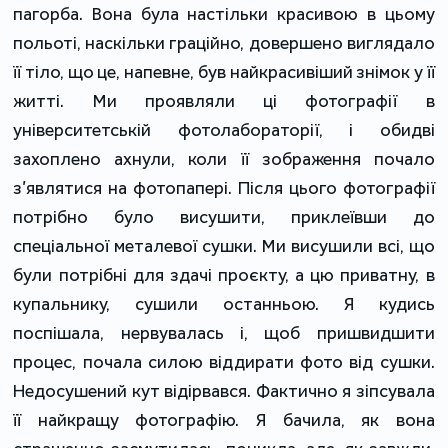
пагорба. Вона була настільки красивою в цьому
польоті, наскільки граційно, довершено виглядало
її тіло, що це, напевне, був найкрасивіший знімок у її
житті. Ми проявляли ці фотографії в
університетській фотолабораторії, і обидві
захоплено ахнули, коли її зображення почало
з’являтися на фотопапері. Після цього фотографії
потрібно було висушити, приклеївши до
спеціальної металевої сушки. Ми висушили всі, що
були потрібні для здачі проєкту, а цю приватну, в
купальнику, сушили останньою. Я кудись
поспішала, нервувалась і, щоб пришвидшити
процес, почала силою віддирати фото від сушки.
Недосушений кут відірвався. Фактично я зіпсувала
її найкращу фотографію. Я бачила, як вона