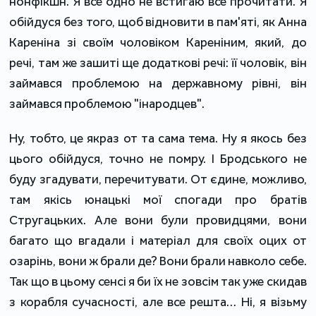
нонфікшн. Я все одно не встигаю все прочитати. Я
обійдуся без того, щоб відновити в пам'яті, як Анна
Кареніна зі своїм чоловіком Кареніним, який, до
речі, там же зашиті ще додаткові речі: її чоловік, він
займався проблемою на державному рівні, він
займався проблемою "інародцев".
Ну, тобто, це якраз от та сама тема. Ну я якось без
цього обійдуся, точно не помру. І Бродського не
буду згадувати, перечитувати. От єдине, можливо,
там якісь юнацькі мої спогади про братів
Стругацьких. Але вони були провидцями, вони
багато що вгадали і матеріал для своїх оцих от
озарінь, вони ж брали де? Вони брали навколо себе.
Так що в цьому сенсі я би їх не зовсім так уже скидав
з корабля сучасності, але все решта… Ні, я візьму