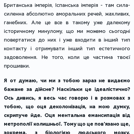
Британська імперія, Іспанська імперія - там сила-
силенна абсолютно аморальних речей, жахливих,
ганебних. Але це все в такому уже далекому
історичному минулому, що ми можемо сьогодні
повертатися до них і уже входити в інший тип
контакту і отримувати інший тип естетичного
задоволення. Не того, коли це частина твоєї
прошивки.
Я от думаю, чи ми з тобою зараз не видаємо
бажане за дійсне? Наскільки це ідеалістично?
Ось дивись, я весь час говорю і в розмовах з
тобою, що оця деколонізація, на мою думку,
скрипуче йде. Оця ментальна емансипація від
метрополії колишньої. Тому що це пов'язано ще,
зокрема, з біологією людського мозку.