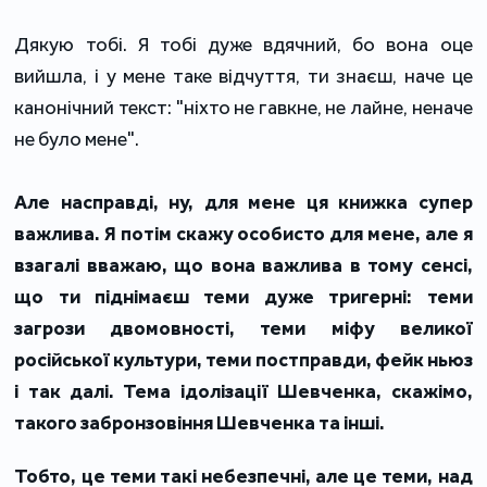
Дякую тобі. Я тобі дуже вдячний, бо вона оце
вийшла, і у мене таке відчуття, ти знаєш, наче це
канонічний текст: "ніхто не гавкне, не лайне, неначе
не було мене".
Але насправді, ну, для мене ця книжка супер
важлива. Я потім скажу особисто для мене, але я
взагалі вважаю, що вона важлива в тому сенсі,
що ти піднімаєш теми дуже тригерні: теми
загрози двомовності, теми міфу великої
російської культури, теми постправди, фейк ньюз
і так далі. Тема ідолізації Шевченка, скажімо,
такого забронзовіння Шевченка та інші.
Тобто, це теми такі небезпечні, але це теми, над