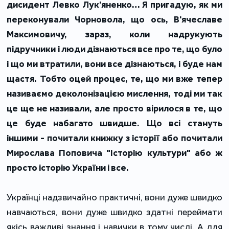
дисидент Левко Лук'яненко… Я пригадую, як ми
переконували Чорновола, що ось, В'ячеславе
Максимовичу, зараз, коли надрукують
підручники і люди дізнаються все про те, що було
і що ми втратили, вони все дізнаються, і буде нам
щастя. Тобто оцей процес, те, що ми вже тепер
називаємо деколонізацією мислення, тоді ми так
це ще не називали, але просто вірилося в те, що
це буде набагато швидше. Що всі стануть
іншими - почитали книжку з історії або почитали
Мирослава Поповича "Історію культури" або ж
просто історію України і все.
Українці надзвичайно практичні, вони дуже швидко
навчаються, вони дуже швидко здатні переймати
якісь важливі знання і навички в тому числі. А для