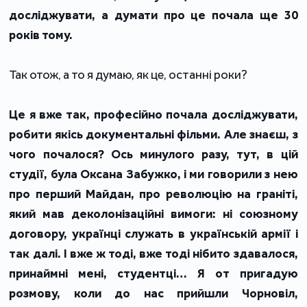
досліджувати, а думати про це почала ще 30
років тому.
Так отож, а то я думаю, як це, останні роки?
Це я вже так, професійно почала досліджувати,
робити якісь документальні фільми. Але знаєш, з
чого почалося? Ось минулого разу, тут, в цій
студії, була Оксана Забужко, і ми говорили з нею
про перший Майдан, про революцію на граніті,
який мав деколонізаційні вимоги: ні союзному
договору, українці служать в українській армії і
так далі. І вже ж тоді, вже тоді нібито здавалося,
принаймні мені, студентці… Я от пригадую
розмову, коли до нас прийшли Чорновіл,