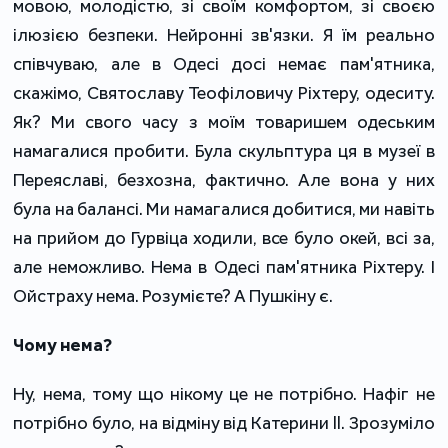
мовою, молодістю, зі своїм комфортом, зі своєю
ілюзією безпеки. Нейронні зв'язки. Я їм реально
співчуваю, але в Одесі досі немає пам'ятника,
скажімо, Святославу Теофіловичу Ріхтеру, одеситу.
Як? Ми свого часу з моїм товаришем одеським
намагалися пробити. Була скульптура ця в музеї в
Переяславі, безхозна, фактично. Але вона у них
була на балансі. Ми намагалися добитися, ми навіть
на прийом до Гурвіца ходили, все було окей, всі за,
але неможливо. Нема в Одесі пам'ятника Ріхтеру. І
Ойстраху нема. Розумієте? А Пушкіну є.
Чому нема?
Ну, нема, тому що нікому це не потрібно. Нафіг не
потрібно було, на відміну від Катерини II. Зрозуміло