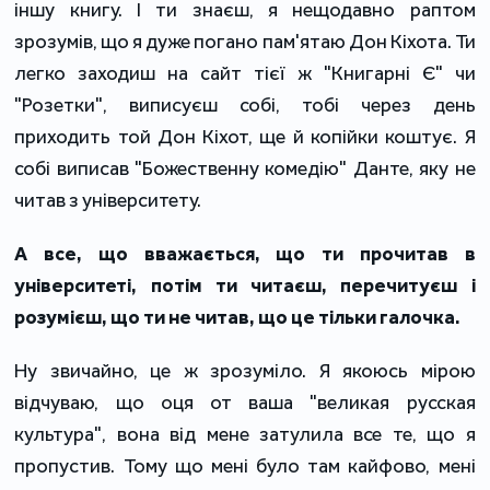
іншу книгу. І ти знаєш, я нещодавно раптом
зрозумів, що я дуже погано пам'ятаю Дон Кіхота. Ти
легко заходиш на сайт тієї ж "Книгарні Є" чи
"Розетки", виписуєш собі, тобі через день
приходить той Дон Кіхот, ще й копійки коштує. Я
собі виписав "Божественну комедію" Данте, яку не
читав з університету.
А все, що вважається, що ти прочитав в
університеті, потім ти читаєш, перечитуєш і
розумієш, що ти не читав, що це тільки галочка.
Ну звичайно, це ж зрозуміло. Я якоюсь мірою
відчуваю, що оця от ваша "великая русская
культура", вона від мене затулила все те, що я
пропустив. Тому що мені було там кайфово, мені