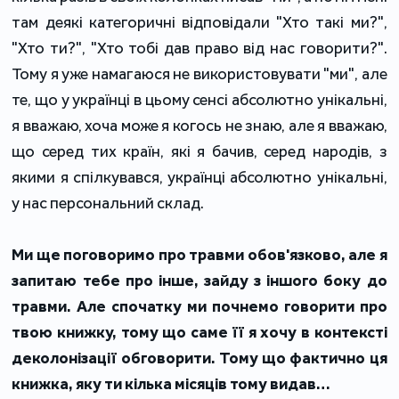
там деякі категоричні відповідали "Хто такі ми?",
"Хто ти?", "Хто тобі дав право від нас говорити?".
Тому я уже намагаюся не використовувати "ми", але
те, що у українці в цьому сенсі абсолютно унікальні,
я вважаю, хоча може я когось не знаю, але я вважаю,
що серед тих країн, які я бачив, серед народів, з
якими я спілкувався, українці абсолютно унікальні,
у нас персональний склад.
Ми ще поговоримо про травми обов'язково, але я
запитаю тебе про інше, зайду з іншого боку до
травми. Але спочатку ми почнемо говорити про
твою книжку, тому що саме її я хочу в контексті
деколонізації обговорити. Тому що фактично ця
книжка, яку ти кілька місяців тому видав…