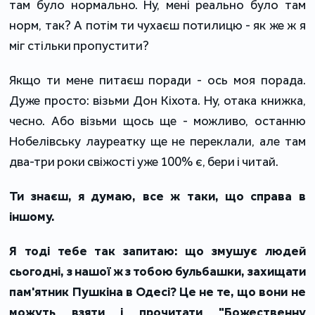
там було нормально. Ну, мені реально було там
норм, так? А потім ти чухаєш потилицю - як же ж я
міг стільки пропустити?
Якщо ти мене питаєш поради - ось моя порада.
Дуже просто: візьми Дон Кіхота. Ну, отака книжка,
чесно. Або візьми щось ще - можливо, останню
Нобелівську лауреатку ще не переклали, але там
два-три роки свіжості уже 100% є, бери і читай.
Ти знаєш, я думаю, все ж таки, що справа в
іншому.
Я тоді тебе так запитаю: що змушує людей
сьогодні, з нашої ж з тобою бульбашки, захищати
пам'ятник Пушкіна в Одесі? Це не те, що вони не
можуть взяти і прочитати "Божественну