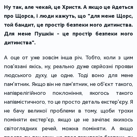
Ну так, але чекай, це Христя. А якщо це йдеться
про Щорса, і люди кажуть, що "для мене Щорс,
той бандит, це простір безпеки мого дитинства.
Для мене Пушкін - це простір безпеки мого
дитинства".
А оце от уже зовсім інша річ. Тобто, коли з цим
пов'язані якісь, ну, реально дуже серйозні прояви
людського духу, це одне. Тоді воно для мене
пам'ятник. Якщо він не пам'ятник, не об'єкт такого,
напіврелігійного поклоніння, якогось такого
напівмістичного, то це просто деталь екстер'єру. Я
не бачу великої проблеми в тому, щоби трохи
поміняти екстер'єр, якщо це не зачіпає якихось
світоглядних речей, можна поміняти. А якщо