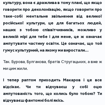
культуру, вона є дражлива в тому плані, що якщо
говорити про деколонізацію, якщо говорити про
таке-собі ментальне звільнення від великої
російської культури, це для багатьох людей,
наших з тобою співвітчизників, можливо у
великій мірі для тебе і для мене, це ж означає
ампутувати частину освіти. Це означає, що той
гумус культурний, на якому ми виростали…
Так. Бурова, Булгакова, братів Стругацьких, а вже ж
ми цим жили.
І тепер раптом приходить Макаров і це все
відсікає. Чи ти відчуваєш у собі оцю
ампутованість того, що колись було тобою? Ти
відчуваєш фантомні болі якісь.