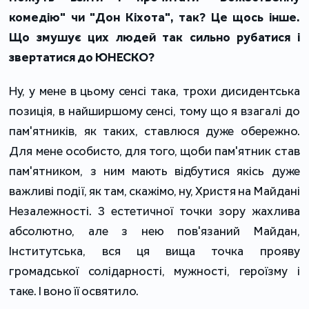
комедію" чи "Дон Кіхота", так? Це щось інше.
Що змушує цих людей так сильно рубатися і
звертатися до ЮНЕСКО?
Ну, у мене в цьому сенсі така, трохи дисидентська
позиція, в найширшому сенсі, тому що я взагалі до
пам'ятників, як таких, ставлюся дуже обережно.
Для мене особисто, для того, щоби пам'ятник став
пам'ятником, з ним мають відбутися якісь дуже
важливі події, як там, скажімо, ну, Христя на Майдані
Незалежності. З естетичної точки зору жахлива
абсолютно, але з нею пов'язаний Майдан,
Інститутська, вся ця вища точка прояву
громадської солідарності, мужності, героїзму і
таке. І воно її освятило.