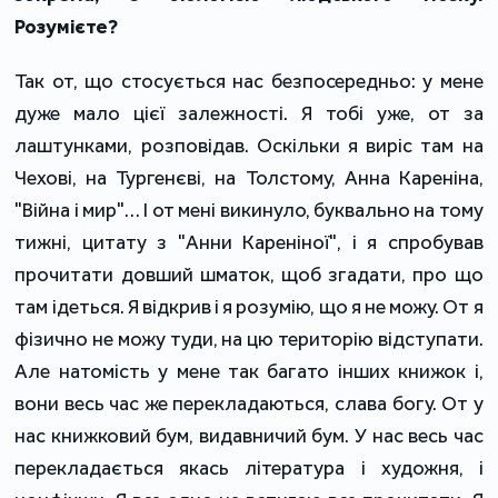
Розумієте?
Так от, що стосується нас безпосередньо: у мене
дуже мало цієї залежності. Я тобі уже, от за
лаштунками, розповідав. Оскільки я виріс там на
Чехові, на Тургенєві, на Толстому, Анна Кареніна,
"Війна і мир"… І от мені викинуло, буквально на тому
тижні, цитату з "Анни Кареніної", і я спробував
прочитати довший шматок, щоб згадати, про що
там ідеться. Я відкрив і я розумію, що я не можу. От я
фізично не можу туди, на цю територію відступати.
Але натомість у мене так багато інших книжок і,
вони весь час же перекладаються, слава богу. От у
нас книжковий бум, видавничий бум. У нас весь час
перекладається якась література і художня, і