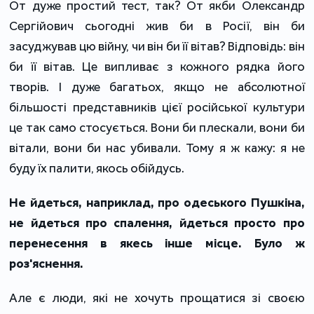
От дуже простий тест, так? От якби Олександр
Сергійович сьогодні жив би в Росії, він би
засуджував цю війну, чи він би її вітав? Відповідь: він
би її вітав. Це випливає з кожного рядка його
творів. І дуже багатьох, якщо не абсолютної
більшості представників цієї російської культури
це так само стосується. Вони би плескали, вони би
вітали, вони би нас убивали. Тому я ж кажу: я не
буду їх палити, якось обійдусь.
Не йдеться, наприклад, про одеського Пушкіна,
не йдеться про спалення, йдеться просто про
перенесення в якесь інше місце. Було ж
роз'яснення.
Але є люди, які не хочуть прощатися зі своєю