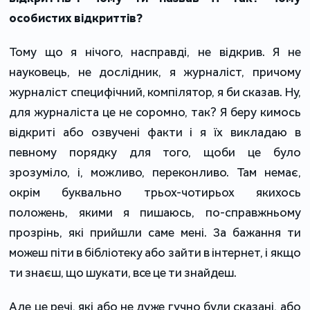
особистих відкриттів?
Тому що я нічого, насправді, не відкрив. Я не
науковець, не дослідник, я журналіст, причому
журналіст специфічний, компілятор, я би сказав. Ну,
для журналіста це не соромно, так? Я беру кимось
відкриті або озвучені факти і я їх викладаю в
певному порядку для того, щоби це було
зрозуміло, і, можливо, переконливо. Там немає,
окрім буквально трьох-чотирьох якихось
положень, якими я пишаюсь, по-справжньому
прозрінь, які прийшли саме мені. За бажання ти
можеш піти в бібліотеку або зайти в інтернет, і якщо
ти знаєш, що шукати, все це ти знайдеш.
Але це речі, які або не дуже гучно були сказані, або