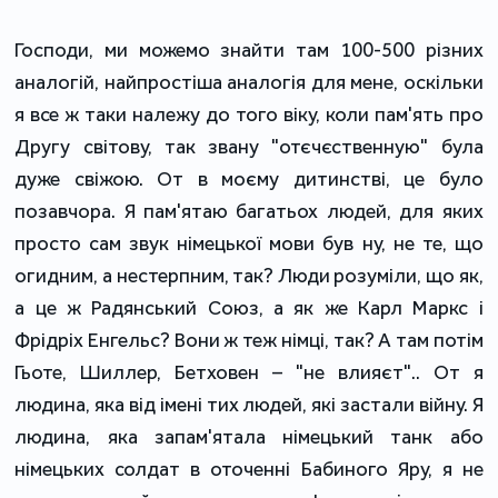
Господи, ми можемо знайти там 100-500 різних
аналогій, найпростіша аналогія для мене, оскільки
я все ж таки належу до того віку, коли пам'ять про
Другу світову, так звану "отєчєственную" була
дуже свіжою. От в моєму дитинстві, це було
позавчора. Я пам'ятаю багатьох людей, для яких
просто сам звук німецької мови був ну, не те, що
огидним, а нестерпним, так? Люди розуміли, що як,
а це ж Радянський Союз, а як же Карл Маркс і
Фрідріх Енгельс? Вони ж теж німці, так? А там потім
Гьоте, Шиллер, Бетховен – "не влияєт".. От я
людина, яка від імені тих людей, які застали війну. Я
людина, яка запам'ятала німецький танк або
німецьких солдат в оточенні Бабиного Яру, я не