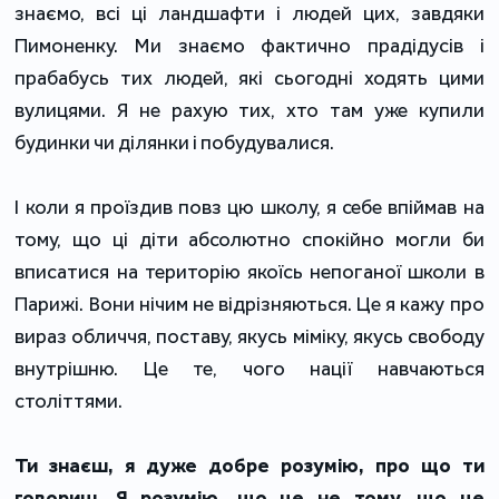
знаємо, всі ці ландшафти і людей цих, завдяки
Пимоненку. Ми знаємо фактично прадідусів і
прабабусь тих людей, які сьогодні ходять цими
вулицями. Я не рахую тих, хто там уже купили
будинки чи ділянки і побудувалися.
І коли я проїздив повз цю школу, я себе впіймав на
тому, що ці діти абсолютно спокійно могли би
вписатися на територію якоїсь непоганої школи в
Парижі. Вони нічим не відрізняються. Це я кажу про
вираз обличчя, поставу, якусь міміку, якусь свободу
внутрішню. Це те, чого нації навчаються
століттями.
Ти знаєш, я дуже добре розумію, про що ти
говориш. Я розумію, що це не тому, що це