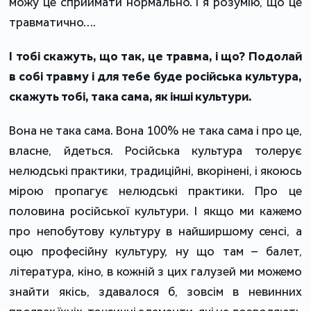
можу це сприймати нормально. І я розумію, що це
травматично….
І тобі скажуть, що так, це травма, і що? Подолай
в собі травму і для тебе буде російська культура,
скажуть тобі, така сама, як інші культури.
Вона не така сама. Вона 100% не така сама і про це,
власне, йдеться. Російська культура толерує
нелюдські практики, традиційні, вкорінені, і якоюсь
мірою пропагує нелюдські практики. Про це
половина російської культури. І якщо ми кажемо
про непобутову культуру в найширшому сенсі, а
оцю професійну культуру, ну що там – балет,
література, кіно, в кожній з цих галузей ми можемо
знайти якісь, здавалося б, зовсім в невинних