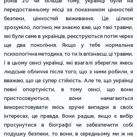
років 20 чи більше тому, українці були на
передостанньому місці за показником цінностей
безпеки, цінностей виживання. Це цілком
зрозуміло, логічно, ми знаємо вже, що такі травми,
які були саме в українців, реєструються потім через
ще два покоління. Якщо у тебе нормальна
психологічна методика, то ти їх впізнаєш, ці травми.
І в цьому сенсі українці, які взагалі зберегли якесь
людське обличчя після того, що з ними робили, я
вважаю, що це супер стійкість. Але те, що українці
певні опортуністи, в тому сенсі, що вони
пристосовуються, вони намагаються
використовувати якісь зручні випадки в своїх
інтересах, це правда. Вони радше, якщо є вибір
просунутися в біографії чи забезпечити собі
подушку безпеки, то вони, в середньому, ми ж не