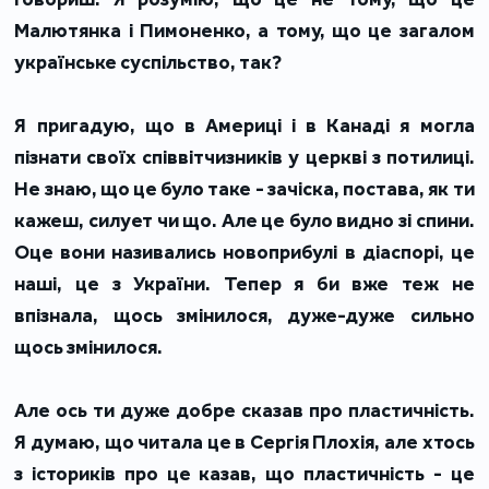
Малютянка і Пимоненко, а тому, що це загалом
українське суспільство, так?
Я пригадую, що в Америці і в Канаді я могла
пізнати своїх співвітчизників у церкві з потилиці.
Не знаю, що це було таке - зачіска, постава, як ти
кажеш, силует чи що. Але це було видно зі спини.
Оце вони називались новоприбулі в діаспорі, це
наші, це з України. Тепер я би вже теж не
впізнала, щось змінилося, дуже-дуже сильно
щось змінилося.
Але ось ти дуже добре сказав про пластичність.
Я думаю, що читала це в Сергія Плохія, але хтось
з істориків про це казав, що пластичність - це