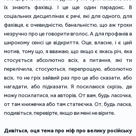
їх знають фахівці. І це ще один парадокс. В
соціальних дисциплінах є речі, які для одного, для
фахівця, є очевидністю, банальністю, що аж трохи
незручно про це говорити вголос. А для профанів в
широкому сенсі це відкриття. Оце, власне, і є цей
мотив, тому що, я вважаю, що якщо є якась річ, яка
стосується абсолютно всіх, а питання, які ти
перелічила, стосуються, перепрошую, абсолютно
всіх, то не гріх зайвий раз про це або сказати, або
нагадати, або підказати. Я посилаюся скрізь, де
можу посилатися, на авторів. От вам, будь ласочка,
от там книжечка або там статеєчка. От, будь ласка,
подивіться, перевірте, якщо ви мені не вірите.
Дивіться, оця тема про міф про велику російську