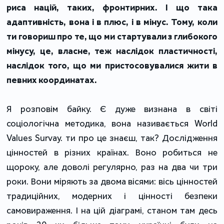
риса націй, таких, фронтирних. І що така
адаптивність, вона і в плюс, і в мінус. Тому, коли
ти говориш про те, що ми стартували з глибокого
мінусу, це, власне, теж наслідок пластичності,
наслідок того, що ми пристосовувалися жити в
певних координатах.
Я розповім байку. Є дуже визнана в світі
соціологічна методика, вона називається World
Values Survay. ти про це знаєш, так? Дослідження
цінностей в різних країнах. Воно робиться не
щороку, але доволі регулярно, раз на два чи три
роки. Вони міряють за двома вісями: вісь цінностей
традиційних, модерних і цінності безпеки
самовираження. І на цій діаграмі, станом там десь