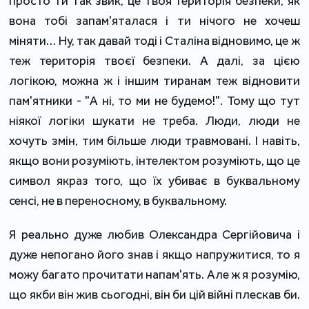
просто ти так звик, це твоя територія безпеки, як
вона тобі запам'яталася і ти нічого не хочеш
міняти… Ну, так давай тоді і Сталіна відновимо, це ж
теж територія твоєї безпеки. А далі, за цією
логікою, можна ж і іншим тиранам теж відновити
пам'ятники - "А ні, то ми не будемо!". Тому що тут
ніякої логіки шукати не треба. Люди, люди не
хочуть змін, тим більше люди травмовані. І навіть,
якщо вони розуміють, інтелектом розуміють, що це
символ якраз того, що їх убиває в буквальному
сенсі, не в переносному, в буквальному.
Я реально дуже любив Олександра Сергійовича і
дуже непогано його знав і якщо напружитися, то я
можу багато прочитати напам'ять. Але ж я розумію,
що якби він жив сьогодні, він би цій війні плескав би.