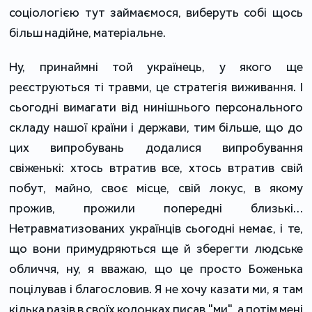
соціологією тут займаємося, виберуть собі щось
більш надійне, матеріальне.
Ну, принаймні той українець, у якого ще
реєструються ті травми, це стратегія виживання. І
сьогодні вимагати від нинішнього персонального
складу нашої країни і держави, тим більше, що до
цих випробувань додалися випробування
свіженькі: хтось втратив все, хтось втратив свій
побут, майно, своє місце, свій локус, в якому
прожив, прожили попередні близькі…
Нетравматизованих українців сьогодні немає, і те,
що вони примудряються ще й зберегти людське
обличчя, ну, я вважаю, що це просто Боженька
поцілував і благословив. Я не хочу казати ми, я там
кілька разів в своїх колонках писав "ми", а потім мені