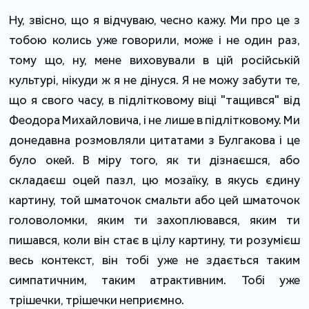
Ну, звісно, що я відчуваю, чесно кажу. Ми про це з
тобою колись уже говорили, може і не один раз,
тому що, ну, мене виховували в цій російській
культурі, нікуди ж я не дінуся. Я не можу забути те,
що я свого часу, в підлітковому віці "тащився" від
Феодора Михайловича, і не лише в підлітковому. Ми
донедавна розмовляли цитатами з Булгакова і це
було окей. В міру того, як ти дізнаєшся, або
складаєш оцей пазл, цю мозаїку, в якусь єдину
картину, той шматочок смальти або цей шматочок
головоломки, яким ти захоплювався, яким ти
пишався, коли він стає в цілу картину, ти розумієш
весь контекст, він тобі уже не здається таким
симпатичним, таким атрактивним. Тобі уже
трішечки, трішечки неприємно.