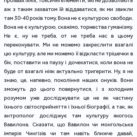
проявах їхніх, токсичні елементи, які не дозволяють
аж з таким захватом їй віддаватися, як ми звикли
там 30-40 років тому. Вона не є культурою свободи.
Вона не є культурою, скажімо, торжества гуманізму.
Не є, ну не треба, от не треба нас в цьому
переконувати. Ми не можемо закреслити взагалі
цю культуру, але ми можемо її відкласти трішечки в
бік, поставити на паузу і дочекатися, коли вона не
буде от взагалі ніяк актуально тригерити. Ну, я не
знаю, це, напевно, покоління наших онуків. Вони
зможуть до цього повернутися, і з холодним
розумом уже досліджувати це не як частину
їхнього світосприйняття і їхньої біографії, а так, як
антрополог досліджує там культуру якогось
Вавилона. Сказати, що Вавилон чи монгольська
імперія Чингізів чи там навіть ближче давай,