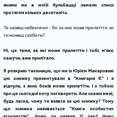
якими ми в моїй бульбашці ламали списи
протягом кількох десятиліть.
Ти кажеш небезпечні - бо за них може прилетіти чи
ти можеш схибити?
Ні, це теми, за які може прилетіти і тобі, м'яко
кажучи, вже прилітало.
Я розкрию таємницю, що ми із Юрієм Макаровим
цю книжку презентували в "Книгарні Є" і я
відчула, з яких боків може прилетіти, і з тобою
про це сьогодні хочу поговорити. Але скажи мені,
будь ласка, чому ти взявся за цю книжку? Тому
що книжка називається "Книга особистих
відкриттів". Чому ти назвав її так? Чому