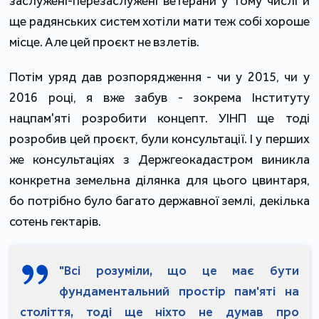
заслужені-перезаслужені ветерани у тому числі й
ще радянських систем хотіли мати теж собі хороше
місце. Але цей проєкт не взлетів.
Потім уряд дав розпорядження - чи у 2015, чи у
2016 році, я вже забув - зокрема Інституту
нацпам'яті розробити концепт. УІНП ще тоді
розробив цей проєкт, були консультації. І у перших
же консультаціях з Держгеокадастром виникла
конкретна земельна ділянка для цього цвинтаря,
бо потрібно було багато державної землі, декілька
сотень гектарів.
"Всі розуміли, що це має бути
фундаментальний простір пам'яті на
століття, тоді ще ніхто не думав про