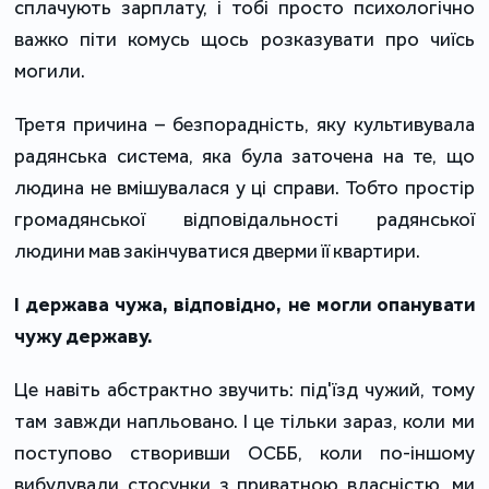
сплачують зарплату, і тобі просто психологічно
важко піти комусь щось розказувати про чиїсь
могили.
Третя причина – безпорадність, яку культивувала
радянська система, яка була заточена на те, що
людина не вмішувалася у ці справи. Тобто простір
громадянської відповідальності радянської
людини мав закінчуватися дверми її квартири.
І держава чужа, відповідно, не могли опанувати
чужу державу.
Це навіть абстрактно звучить: під'їзд чужий, тому
там завжди напльовано. І це тільки зараз, коли ми
поступово створивши ОСББ, коли по-іншому
вибудували стосунки з приватною власністю, ми