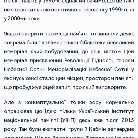
об'єкт навіть у 1990-х. Однак ми бачимо, що це так і
не стало сильною політичною тезою ні у 1990-ті, ні
у 2000-ні роки.
Якщо говорити про місця пам'яті, то виникли деякі,
зокрема біля парламентської бібліотеки невеликий
меморіал, який побудований, до речі, містом. Цей
меморіал присвячений Революції Гідності, героям
Небесної Сотні. Меморіалізація Небесної Сотні у
якомусь сенсі стало цим місцем, простором пам'яті,
що пробуджує оцей запит, про який ви говорите.
Але з концептуальної точки зору нормально
опрацював цю ідею тільки Український інститут
національної пам'яті (УІНП) десь вже після 2015
року. Там були експертні групи й Кабмін затвердив
оргкомітет. Ще за Володимира В’ятровича (голова