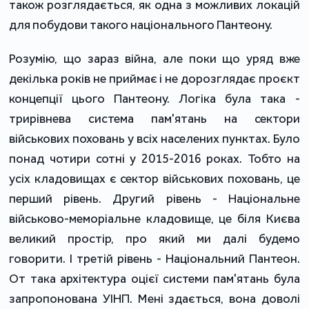
також розглядається, як одна з можливих локацій
для побудови такого національного Пантеону.
Розумію, що зараз війна, але поки що уряд вже
декілька років не приймає і не дорозглядає проєкт
концепції цього Пантеону. Логіка була така -
трирівнева система пам'ятань на сектори
військових поховань у всіх населених пунктах. Було
понад чотири сотні у 2015-2016 роках. Тобто на
усіх кладовищах є сектор військових поховань, це
перший рівень. Другий рівень - Національне
військово-меморіальне кладовище, це біля Києва
великий простір, про який ми далі будемо
говорити. І третій рівень - Національний Пантеон.
От така архітектура оцієї системи пам'ятань була
запропонована УІНП. Мені здається, вона доволі