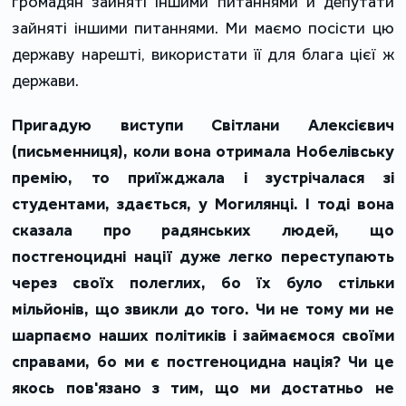
громадян зайняті іншими питаннями й депутати
зайняті іншими питаннями. Ми маємо посісти цю
державу нарешті, використати її для блага цієї ж
держави.
Пригадую виступи Світлани Алексієвич
(письменниця), коли вона отримала Нобелівську
премію, то приїжджала і зустрічалася зі
студентами, здається, у Могилянці. І тоді вона
сказала про радянських людей, що
постгеноцидні нації дуже легко переступають
через своїх полеглих, бо їх було стільки
мільйонів, що звикли до того. Чи не тому ми не
шарпаємо наших політиків і займаємося своїми
справами, бо ми є постгеноцидна нація? Чи це
якось пов'язано з тим, що ми достатньо не