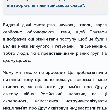
відтворює не тільки військова слава".
Видатні діячі мистецтва, науковці, творці зараз
серйозно обговорюють теми, щоб Пантеон
відображав оці різні етапи поступу, щоб це були і
Великі князі минулого, і гетьмани, і письменники,
тобто люди, які є представниками різних груп. І в
цьому щось є.
Чому ми такого не зробили? Це проблематичне
питання, тому що воно показує зокрема і наше
ставлення, як спільноти, до пам'яті про Другу
світову війну. Російський наратив, всі ці
скрєпоносці намагалися інструменталізувати
місця пам'яті про Другу світову війну, застовпити це