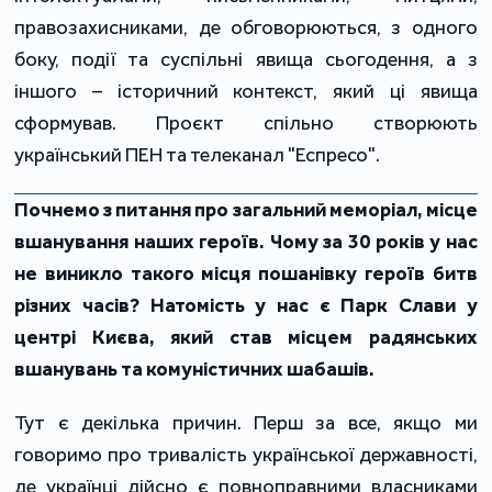
правозахисниками, де обговорюються, з одного
боку, події та суспільні явища сьогодення, а з
іншого – історичний контекст, який ці явища
сформував. Проєкт спільно створюють
український ПЕН та телеканал "Еспресо".
Почнемо з питання про загальний меморіал, місце
вшанування наших героїв. Чому за 30 років у нас
не виникло такого місця пошанівку героїв битв
різних часів? Натомість у нас є Парк Слави у
центрі Києва, який став місцем радянських
вшанувань та комуністичних шабашів.
Тут є декілька причин. Перш за все, якщо ми
говоримо про тривалість української державності,
де українці дійсно є повноправними власниками