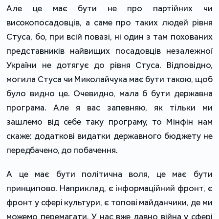
Але це має бути не про партійних чи
високопосадовців, а саме про таких людей рівня
Стуса, бо, при всій повазі, ні один з там похованих
представників найвищих посадовців незалежної
України не дотягує до рівня Стуса. Відповідно,
могила Стуса чи Миколайчука має бути такою, щоб
було видно це. Очевидно, мала б бути державна
програма. Але я вас запевняю, як тільки ми
зашлемо від себе таку програму, то Мінфін нам
скаже: додаткові видатки державного бюджету не
передбачено, до побачення.
А це має бути політична воля, це має бути
принципово. Наприклад, є інформаційний фронт, є
фронт у сфері культури, є топові майданчики, де ми
можемо перемагати. У нас вже давно війна у сфері