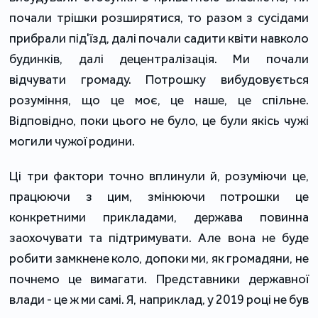
почали трішки розширятися, то разом з сусідами
прибрали під'їзд, далі почали садити квіти навколо
будинків, далі децентралізація. Ми почали
відчувати громаду. Потрошку вибудовується
розуміння, що це моє, це наше, це спільне.
Відповідно, поки цього не було, це були якісь чужі
могили чужої родини.
Ці три фактори точно вплинули й, розуміючи це,
працюючи з цим, змінюючи потрошки це
конкретними прикладами, держава повинна
заохочувати та підтримувати. Але вона не буде
робити замкнене коло, допоки ми, як громадяни, не
почнемо це вимагати. Представники державної
влади - це ж ми самі. Я, наприклад, у 2019 році не був