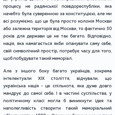
процесу, не радянської псевдореспубліки, яка
начебто була суверенною за конституцією, але ми
всі розуміємо, що це була просто колонія Москви
або залежна територія від Москви, то фактично 30
років для держави це не так багато. Відповідно,
нація, яка намагається якби опанувати саму себе,
свій символічний простір, потребує часу для того,
щоб побудувати такий меморіал.
Але з іншого боку багато українців, зокрема
інтелектуали ХІХ століття, відчували, що
українська нація - це спільнота, яка дуже довго
мандрує до самої себе. І в частині суспільства, у
політичному класі могла б виникнути ідея та
наполегливість створити такий меморіальний