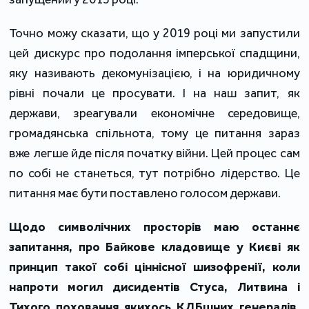
Точно можу сказати, що у 2019 році ми запустили
цей дискурс про подолання імперської спадщини,
яку називають декомунізацією, і на юридичному
рівні почали це просувати. І на наш запит, як
держави, зреагували економічне середовище,
громадянська спільнота, тому це питання зараз
вже легше йде після початку війни. Цей процес сам
по собі не станеться, тут потрібно лідерство. Це
питання має бути поставлено голосом держави.
Щодо символічних просторів маю останнє
запитання, про Байкове кладовище у Києві як
принцип такої собі ціннісної шизофренії, коли
напроти могил дисидентів Стуса, Литвина і
Тихого поховання якихось КДБшних генералів.