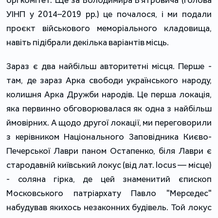
УІНП у 2014–2019 рр.) це почалося, і ми подали
проєкт військового меморіального кладовища,
навіть підібрали декілька варіантів місць.
Зараз є два найбільш авторитетні місця. Перше -
там, де зараз Арка свободи українського народу,
колишня Арка Дружби народів. Це перша локація,
яка первинно обговорювалася як одна з найбільш
ймовірних. А щодо другої локації, ми переговорили
з керівником Національного Заповідника Києво-
Печерської Лаври паном Остапенко, біля Лаври є
стародавній київський локус (від лат. locus — місце)
- соляна гірка, де цей знаменитий єпископ
Московського патріархату Павло "Мерседес"
набудував якихось незаконних будівель. Той локус