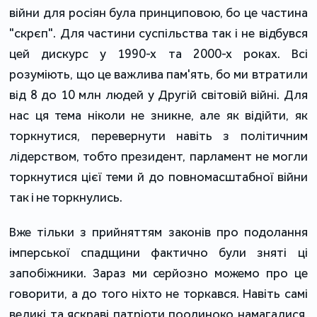
війни для росіян була принциповою, бо це частина
"скрєп". Для частини суспільства так і не відбувся
цей дискурс у 1990-х та 2000-х роках. Всі
розуміють, що це важлива пам'ять, бо ми втратили
від 8 до 10 млн людей у Другій світовій війні. Для
нас ця тема ніколи не зникне, але як відійти, як
торкнутися, перевернути навіть з політичним
лідерством, тобто президент, парламент не могли
торкнутися цієї теми й до повномасштабної війни
так і не торкнулись.
Вже тільки з прийняттям законів про подолання
імперської спадщини фактично були зняті ці
запобіжники. Зараз ми серйозно можемо про це
говорити, а до того ніхто не торкався. Навіть самі
великі та яскраві патріоти поодиноко намагалися,