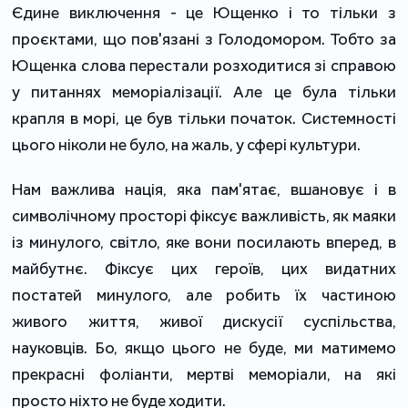
Єдине виключення - це Ющенко і то тільки з
проєктами, що пов'язані з Голодомором. Тобто за
Ющенка слова перестали розходитися зі справою
у питаннях меморіалізації. Але це була тільки
крапля в морі, це був тільки початок. Системності
цього ніколи не було, на жаль, у сфері культури.
Нам важлива нація, яка пам'ятає, вшановує і в
символічному просторі фіксує важливість, як маяки
із минулого, світло, яке вони посилають вперед, в
майбутнє. Фіксує цих героїв, цих видатних
постатей минулого, але робить їх частиною
живого життя, живої дискусії суспільства,
науковців. Бо, якщо цього не буде, ми матимемо
прекрасні фоліанти, мертві меморіали, на які
просто ніхто не буде ходити.