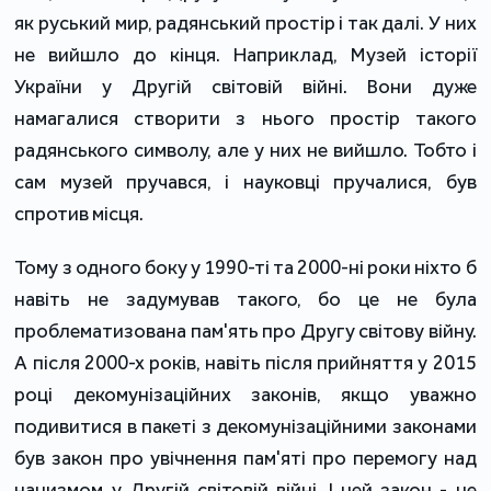
як руський мир, радянський простір і так далі. У них
не вийшло до кінця. Наприклад, Музей історії
України у Другій світовій війні. Вони дуже
намагалися створити з нього простір такого
радянського символу, але у них не вийшло. Тобто і
сам музей пручався, і науковці пручалися, був
спротив місця.
Тому з одного боку у 1990-ті та 2000-ні роки ніхто б
навіть не задумував такого, бо це не була
проблематизована пам'ять про Другу світову війну.
А після 2000-х років, навіть після прийняття у 2015
році декомунізаційних законів, якщо уважно
подивитися в пакеті з декомунізаційними законами
був закон про увічнення пам'яті про перемогу над
нацизмом у Другій світовій війні. І цей закон - це