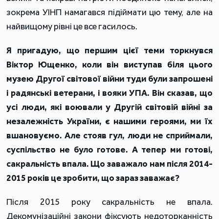
зокрема УІНП намагався підіймати цю тему, але на
найвищому рівні це все гасилось.
Я пригадую, що першим цієї теми торкнувся
Віктор Ющенко, коли він виступав біля цього
музею Другої світової війни туди були запрошені
і радянські ветерани, і вояки УПА. Він сказав, що
усі люди, які воювали у Другій світовій війні за
незалежність України, є нашими героями, ми їх
вшановуємо. Але стояв гул, люди не сприймали,
суспільство не було готове. А тепер ми готові,
сакральність впала. Що заважало нам після 2014-
2015 років це зробити, що зараз заважає?
Після 2015 року сакральність не впала.
Декомунізаційні закони фіксують недоторканність