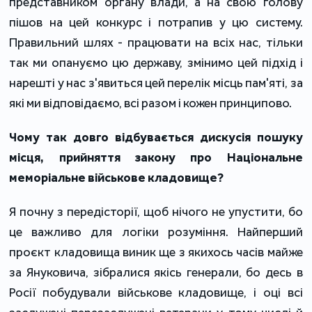
представником органу влади, а на свою голову
пішов на цей конкурс і потрапив у цю систему.
Правильний шлях - працювати на всіх нас, тільки
так ми опануємо цю державу, змінимо цей підхід і
нарешті у нас з'явиться цей перелік місць пам'яті, за
які ми відповідаємо, всі разом і кожен принципово.
Чому так довго відбувається дискусія пошуку
місця, прийняття закону про Національне
меморіальне військове кладовище?
Я почну з передісторії, щоб нічого не упустити, бо
це важливо для логіки розуміння. Найперший
проєкт кладовища виник ще з якихось часів майже
за Януковича, зібралися якісь генерали, бо десь в
Росії побудували військове кладовище, і оці всі