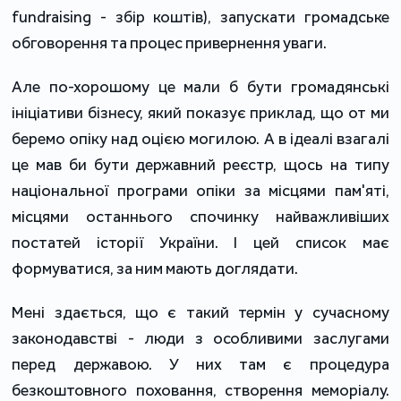
fundraising - збір коштів), запускати громадське
обговорення та процес привернення уваги.
Але по-хорошому це мали б бути громадянські
ініціативи бізнесу, який показує приклад, що от ми
беремо опіку над оцією могилою. А в ідеалі взагалі
це мав би бути державний реєстр, щось на типу
національної програми опіки за місцями пам'яті,
місцями останнього спочинку найважливіших
постатей історії України. І цей список має
формуватися, за ним мають доглядати.
Мені здається, що є такий термін у сучасному
законодавстві - люди з особливими заслугами
перед державою. У них там є процедура
безкоштовного поховання, створення меморіалу.