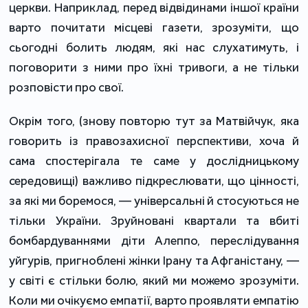
церкви. Наприклад, перед відвідинами іншої країни
варто почитати місцеві газети, зрозуміти, що
сьогодні болить людям, які нас слухатимуть, і
поговорити з ними про їхні тривоги, а не тільки
розповісти про свої.
Окрім того, (знову повторю тут за Матвійчук, яка
говорить із правозахисної перспективи, хоча й
сама спостерігала те саме у дослідницькому
середовищі) важливо підкреслювати, що цінності,
за які ми боремося, — універсальні й стосуються не
тільки України. Зруйновані квартали та вбиті
бомбардуваннями діти Алеппо, переслідування
уйгурів, пригноблені жінки Ірану та Афганістану, —
у світі є стільки болю, який ми можемо зрозуміти.
Коли ми очікуємо емпатії, варто проявляти емпатію