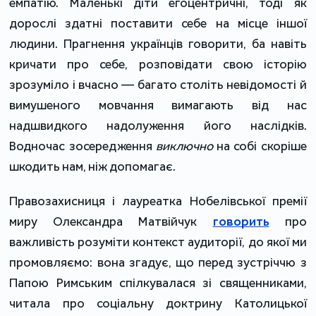
емпатію. Маленькі діти егоцентричні, тоді як
дорослі здатні поставити себе на місце іншої
людини. Прагнення українців говорити, ба навіть
кричати про себе, розповідати свою історію
зрозуміло і вчасно — багато століть невідомості й
вимушеного мовчання вимагають від нас
надшвидкого надолуження його наслідків.
Водночас зосередження
виключно
на собі скоріше
шкодить нам, ніж допомагає.
Правозахисниця і лауреатка Нобелівської премії
миру Олександра Матвійчук
говорить
про
важливість розуміти контекст аудиторії, до якої ми
промовляємо: вона згадує, що перед зустріччю з
Папою Римським спілкувалася зі священниками,
читала про соціальну доктрину Католицької