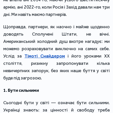
армію, ані 2022-го, коли Росія і Захід давали нам три
дні. Ми навіть маємо партнерів.
Щоправда, партнери, як наочно і майже щоденно
доводять Сполучені Штати, не вічні.
Американський холодний душ вкотре нагадує: ми
можемо розраховувати виключно на самих себе.
Услід за
Тімоті Снайдером
і його уроками ХХ
століття, ризикну запропонувати кілька
невичерпних запорук, без яких наше буття у світі
буде під загрозою.
1. Бути сильними
Сьогодні бути у світі — означає бути сильними.
Українці знають: за цінності й свободу треба