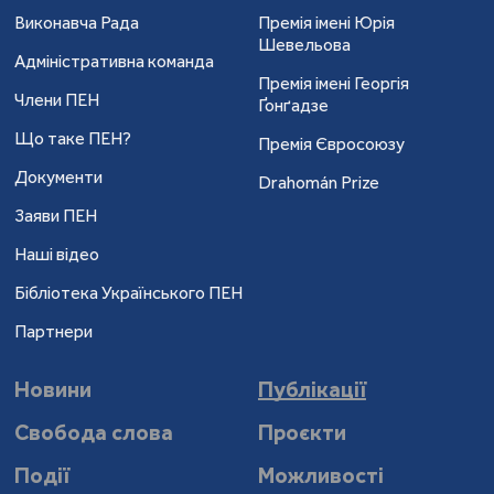
Виконавча Рада
Премія імені Юрія
Шевельова
Адміністративна команда
Премія імені Георгія
Члени ПЕН
Ґонґадзе
Що таке ПЕН?
Премія Євросоюзу
Документи
Drahomán Prize
Заяви ПЕН
Наші відео
Бібліотека Українського ПЕН
Партнери
Новини
Публікації
Свобода слова
Проєкти
Події
Можливості