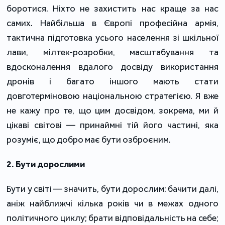
боротися. Ніхто не захистить нас краще за нас
самих. Найбільша в Європі професійна армія,
тактична підготовка усього населення зі шкільної
лави, мілтек-розробки, масштабування та
вдосконалення вдалого досвіду використання
дронів і багато іншого мають стати
довготерміновою національною стратегією. Я вже
не кажу про те, що цим досвідом, зокрема, ми й
цікаві світові — принаймні тій його частині, яка
розуміє, що добро має бути озброєним.
2. Бути дорослими
Бути у світі — значить, бути дорослим: бачити далі,
аніж найближчі кілька років чи в межах одного
політичного циклу; брати відповідальність на себе;