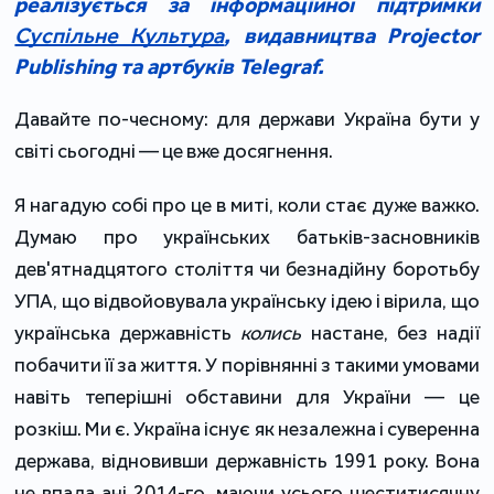
реалізується за інформаційної підтримки
Суспільне Культура
, видавництва Projector
Publishing та артбуків Telegraf.
Давайте по-чесному: для держави Україна бути у
світі сьогодні — це вже досягнення.
Я нагадую собі про це в миті, коли стає дуже важко.
Думаю про українських батьків-засновників
дев'ятнадцятого століття чи безнадійну боротьбу
УПА, що відвойовувала українську ідею і вірила, що
українська державність
колись
настане, без надії
побачити її за життя. У порівнянні з такими умовами
навіть теперішні обставини для України — це
розкіш. Ми є. Україна існує як незалежна і суверенна
держава, відновивши державність 1991 року. Вона
не впала ані 2014-го, маючи усього шеститисячну