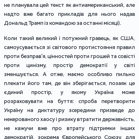
не планувала цей текст як антиамериканський, але
надто вже багато прикладів для нього надав
Дональд Трамп із командою за останні місяці).
Коли такий великий і потужний гравець, як США,
самоусувається зі світового протистояння правил
проти безправ'я, цінностей проти грошей та совісті
проти цинізму, простір демократії у світі
зменшується. А отже, маємо особливо пильно
плекати його там, де він зберігається, позаяк це
єдиний простір, у якому Україна може
розраховувати на буття: спроба перетворити
Україну на диктатуру зсередини призведе до
некерованого хаосу і ризику втратити державність,
не кажучи вже про втрату підтримки інших
демократій, зокрема Європейського Союзу, для