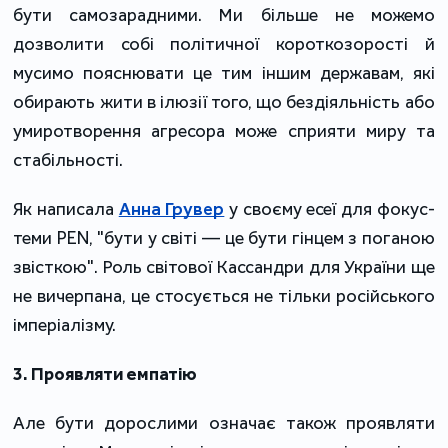
бути самозарадними. Ми більше не можемо
дозволити собі політичної короткозорості й
мусимо пояснювати це тим іншим державам, які
обирають жити в ілюзії того, що бездіяльність або
умиротворення агресора може сприяти миру та
стабільності.
Як написала
Анна Грувер
у своєму есеї для фокус-
теми PEN, "бути у світі — це бути гінцем з поганою
звісткою". Роль світової Кассандри для України ще
не вичерпана, це стосується не тільки російського
імперіалізму.
3. Проявляти емпатію
Але бути дорослими означає також проявляти