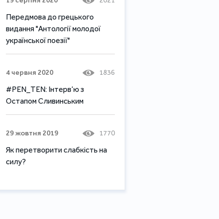
Передмова до грецького
видання "Антології молодої
української поезії"
4 червня 2020
1836
#PEN_TEN: Інтерв’ю з
Остапом Сливинським
29 жовтня 2019
1770
Як перетворити слабкість на
силу?