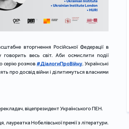
штабне вторгнення Російської Федерації в
ну говорить весь світ. Аби осмислити події
мо серію розмов
#ДіалогиПроВійну
. Українські
рять про досвід війни і ділитимуться власними
ерекладач, віцепрезидент Українського ПЕН.
, лауреатка Нобелівської премії з літератури.