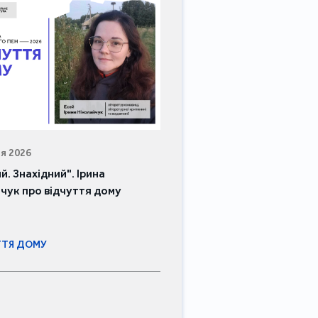
10 червня 2026
ПРОГРАМИ СТИПЕНДІЙ
Проза власного бойового 
про що пишуть Павло Дер
Юрій Матевощук
#НОРВЕЗЬКІ СТИПЕНДІЇ
я 2026
й. Знахідний". Ірина
чук про відчуття дому
ТТЯ ДОМУ