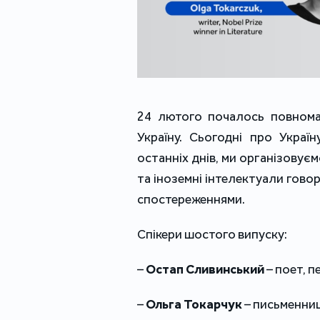
24 лютого почалось повномас
Україну. Сьогодні про Украї
останніх днів, ми організовує
та іноземні інтелектуали гово
спостереженнями.
Спікери шостого випуску:
–
Остап Сливинський
– поет, п
–
Ольга Токарчук
– письменниця