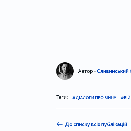
Автор -
Сливинський 
Теги:
#ДІАЛОГИ ПРО ВІЙНУ
#ВІЙ
До списку всіх публікацій