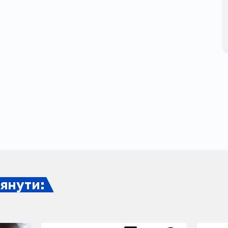
янути: