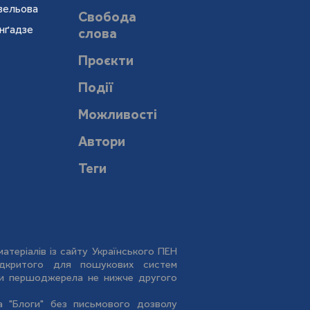
евельова
Свобода
онґадзе
слова
Проєкти
Події
Можливості
Автори
Теги
атеріалів із сайту Українського ПЕН
відкритого для пошукових систем
дки першоджерела не нижче другого
та "Блоги" без письмового дозволу