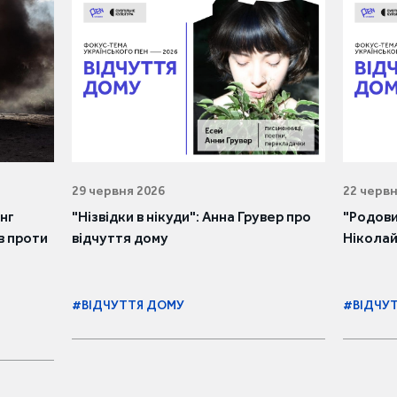
29 червня 2026
22 червн
инг
"Нізвідки в нікуди": Анна Грувер про
"Родови
в проти
відчуття дому
Ніколай
#ВІДЧУТТЯ ДОМУ
#ВІДЧУ