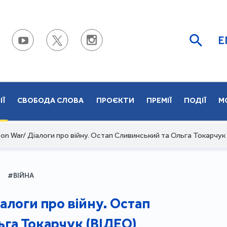
E
ІЇ
СВОБОДА СЛОВА
ПРОЄКТИ
ПРЕМІЇ
ПОДІЇ
М
 on War/ Діалоги про війну. Остап Сливинський та Ольга Токарчук
#ВІЙНА
іалоги про війну. Остап
га Токарчук (ВІДЕО)