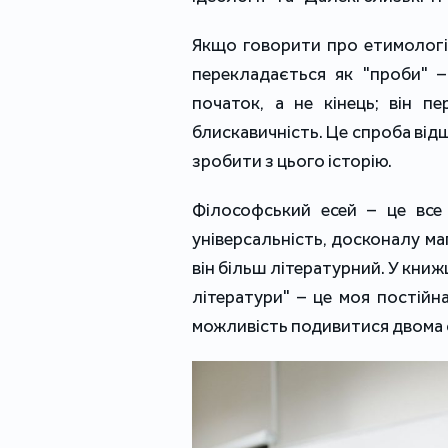
Якщо говорити про етимологію
перекладається як "проби" –
початок, а не кінець; він пе
блискавичність. Це спроба від
зробити з цього історію.
Філософський есей – це все
універсальність, досконалу мап
він більш літературний. У книжц
літератури" – це моя постійн
можливість подивитися двома с