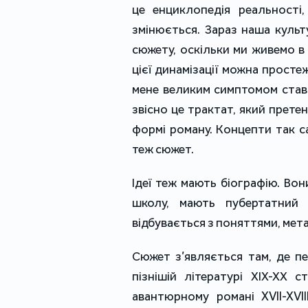
це енциклопедія реальності,
змінюється. Зараз наша культ
сюжету, оскільки ми живемо в 
цієї динамізації можна просте
мене великим симптомом став 
звісно це трактат, який прете
формі роману. Концепти так с
теж сюжет.
Ідеї теж мають біографію. Вон
школу, мають пубертатний 
відбувається з поняттями, мет
Сюжет з’являється там, де пе
пізнішій літературі ХІХ-ХХ 
авантюрному романі XVII-XVI