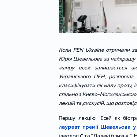
Коли PEN Ukraine отримали за
Юрія Шевельова за найкращу к
жанру есей залишається акт
Українського ПЕН, розповіла
класифікувати як малу прозу, і
спільно з Києво-Могилянською
лекцій та дискусій, що розповід
Першу лекцію "Есей як біогр
лауреат премії Шевельова у
ідеології" та "Далекі близькі"