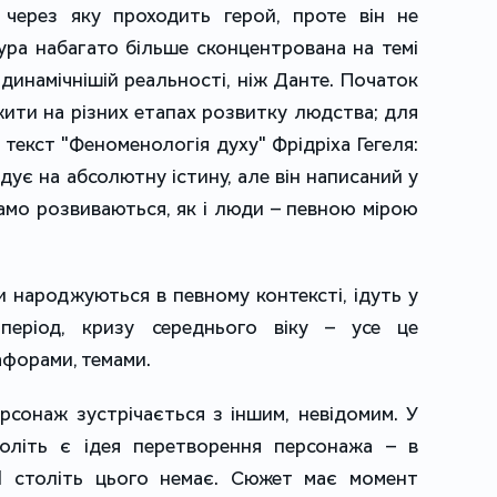
 через яку проходить герой, проте він не
ура набагато більше сконцентрована на темі
динамічнішій реальності, ніж Данте. Початок
жити на різних етапах розвитку людства; для
текст "Феноменологія духу" Фрідріха Гегеля:
ндує на абсолютну істину, але він написаний у
амо розвиваються, як і люди – певною мірою
и народжуються в певному контексті, ідуть у
період, кризу середнього віку – усе це
афорами, темами.
рсонаж зустрічається з іншим, невідомим. У
століть є ідея перетворення персонажа – в
II століть цього немає. Сюжет має момент