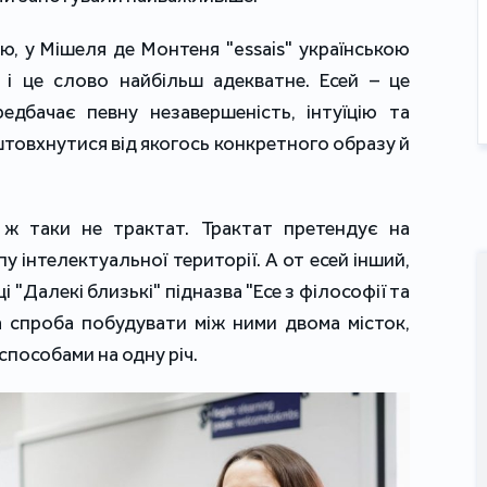
, у Мішеля де Монтеня "essais" українською
 і це слово найбільш адекватне. Есей – це
редбачає певну незавершеність, інтуїцію та
штовхнутися від якогось конкретного образу й
 ж таки не трактат. Трактат претендує на
у інтелектуальної території. А от есей інший,
і "Далекі близькі" підназва "Есе з філософії та
а спроба побудувати між ними двома місток,
пособами на одну річ.