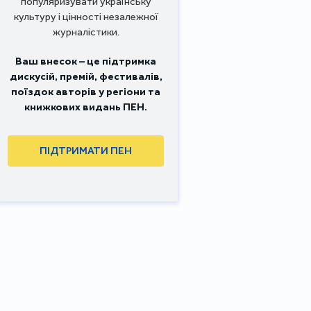
популяризувати українську
культуру і цінності незалежної
журналістики.
Ваш внесок – це підтримка
дискусій, премій, фестивалів,
поїздок авторів у регіони та
книжкових видань ПЕН.
ПІДТРИМАТИ ПЕН