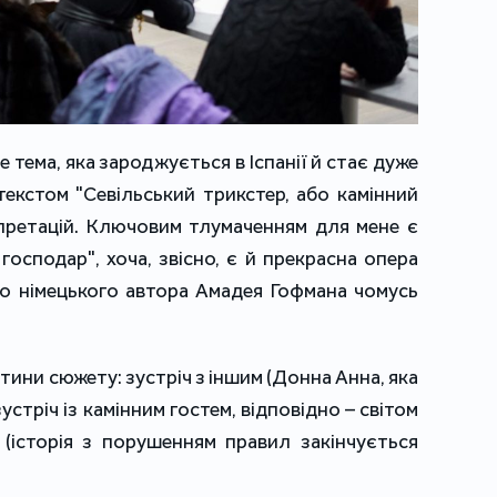
 тема, яка зароджується в Іспанії й стає дуже
текстом "Севільський трикстер, або камінний
ерпретацій. Ключовим тлумаченням для мене є
 господар", хоча, звісно, є й прекрасна опера
го німецького автора Амадея Гофмана чомусь
стини сюжету: зустріч з іншим (Донна Анна, яка
устріч із камінним гостем, відповідно – світом
 (історія з порушенням правил закінчується