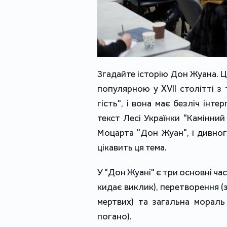
Згадайте історію Дон Жуана. Це
популярною у XVII столітті з 
гість", і вона має безліч інт
текст Лесі Українки "Камінний
Моцарта "Дон Жуан", і дивно
цікавить ця тема.
У "Дон Жуані" є три основні ча
кидає виклик), перетворення (з
мертвих) та загальна мораль
погано).