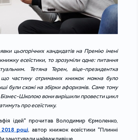
явки цьогорічних кандидатів на Премію імені
нижку есеїстики, то зрозуміли одне: питання
уальним. Тетяна Терен, віце-президентка
, що частину отриманих книжок можна було
нші були схожі на збірки афоризмів. Саме тому
 Бізнес-Школою вони вирішили провести цикл
атимуть про есеїстику.
афія ідей" прочитав Володимир Єрмоленко,
 2018 році
, автор книжок есеїстики "Плинні
. Ми занотували найважливіше.