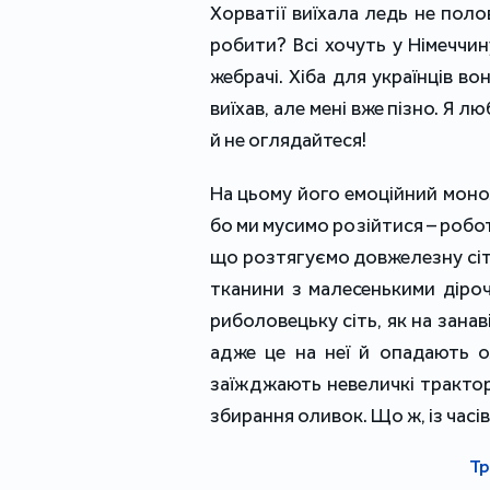
Хорватії виїхала ледь не пол
робити? Всі хочуть у Німеччину
жебрачі. Хіба для українців вон
виїхав, але мені вже пізно. Я л
й не оглядайтеся!
На цьому його емоційний монол
бо ми мусимо розійтися – робо
що розтягуємо довжелезну сітк
тканини з малесенькими дірочк
риболовецьку сіть, як на занав
адже це на неї й опадають о
заїжджають невеличкі тракто
збирання оливок. Що ж, із часів
Тр