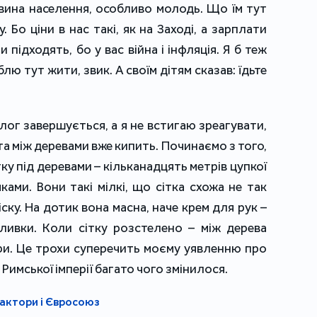
овина населення, особливо молодь. Що їм тут
. Бо ціни в нас такі, як на Заході, а зарплати
и підходять, бо у вас війна і інфляція. Я б теж
юблю тут жити, звик. А своїм дітям сказав: їдьте
ог завершується, а я не встигаю зреагувати,
та між деревами вже кипить. Починаємо з того,
у під деревами – кільканадцять метрів цупкої
ами. Вони такі мілкі, що сітка схожа не так
іску. На дотик вона масна, наче крем для рук –
ливки. Коли сітку розстелено – між дерева
ри. Це трохи суперечить моєму уявленню про
 Римської імперії багато чого змінилося.
актори і Євросоюз