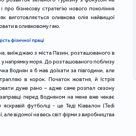
 і про бізнесову стратегію нового покоління
 як виготовляється оливкова олія найвищої
цювати в оливковому гаю.
ість фізичної праці
мна, виїжджаю з міста Пазин, розташованого в
а, у напрямку моря. До розташованого поблизу
ка Воднян я б мав доїхати за півгодини, але
трапляю в корок. Початок жовтня, й Істрія
ювати дуже рано – адже саме розпал сезону
заправці перед Водняном на мене вже чекає
 яскравій футболці - це Теді Кіавалон (Tedi
, але відомої на весь світ фірми з виробництва