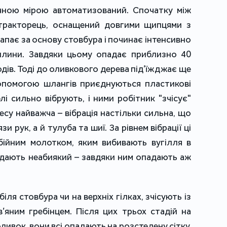
чною мірою автоматизований. Спочатку між
тракторець, оснащений довгими щипцями з
апає за основу стовбура і починає інтенсивно
илини. Завдяки цьому опадає приблизно 40
одів. Тоді до оливкового дерева під’їжджає ще
опомогою шлангів приєднуються пластикові
блі сильно вібрують, і ними робітник "зчісує"
цесу найважча – вібрація настільки сильна, що
и рук, а й тулуба та шиї. За рівнем вібрації ці
дбійним молотком, яким вибивають вугілля в
 дають неабиякий – завдяки ним опадають аж
ля стовбура чи на верхніх гілках, зчісують із
’яним гребінцем. Після цих трьох стадій на
ливок, вони всі опадають на розстелену сітку.