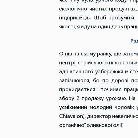
екологічно чистих продуктах,
підприємців. Щоб зрозуміти,
якості, я йду на один день пра
Рад
О пів на сьому ранку, ще зате
центрі Істрійського півостров
адріатичного узбережжя містеч
запізнююся, бо по дорозі по
прокидається і починає прац
збору й продажу урожаю. На 
усміхнений молодий чоловік у
Chiavalon), директор невеличкої
органічної оливкової олії.