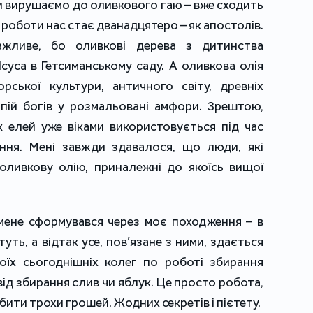
и вирушаємо до оливкового гаю – вже сходить
о роботи нас стає дванадцятеро – як апостолів.
жливе, бо оливкові дерева з дитинства
Ісуса в Гетсиманському саду. А оливкова олія
ської культури, античного світу, древніх
апій богів у розмальовані амфори. Зрештою,
к елей уже віками використовується під час
ння. Мені завжди здавалося, що люди, які
оливкову олію, приналежні до якоїсь вищої
мене сформувався через моє походження – в
туть, а відтак усе, пов’язане з ними, здається
оїх сьогоднішніх колег по роботі збирання
від збирання слив чи яблук. Це просто робота,
бити трохи грошей. Жодних секретів і пієтету.