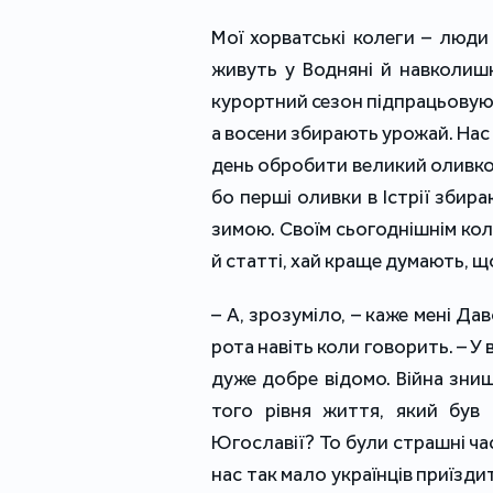
Мої хорватські колеги – люди
живуть у Водняні й навколишн
курортний сезон підпрацьовую
а восени збирають урожай. Нас 9
день обробити великий оливкови
бо перші оливки в Істрії збир
зимою. Своїм сьогоднішнім кол
й статті, хай краще думають, щ
‒ А, зрозуміло, ‒ каже мені Да
рота навіть коли говорить. ‒ У 
дуже добре відомо. Війна знищ
того рівня життя, який був 
Югославії? То були страшні час
нас так мало українців приїзди