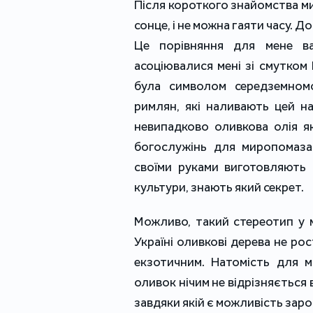
Після короткого знайомства м
сонце, і не можна гаяти часу. Д
Це порівняння для мене ва
асоціювалися мені зі смутком 
була символом середземномор
римлян, які наливають цей н
невипадково оливкова олія я
богослужінь для миропомаза
своїми руками виготовляють 
культури, знають який секрет.
Можливо, такий стереотип у 
Україні оливкові дерева не рос
екзотичним. Натомість для м
оливок нічим не відрізняється 
завдяки якій є можливість заро