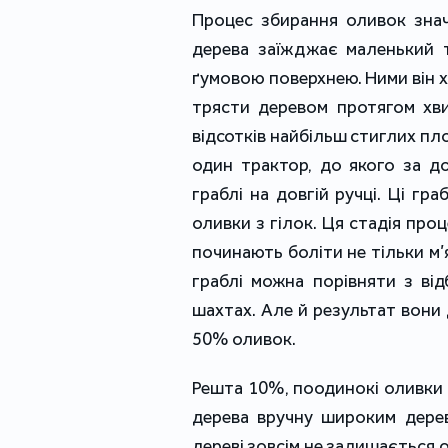
Процес збирання оливок зна
дерева заїжджає маленький 
ґумовою поверхнею. Ними він х
трясти деревом протягом хв
відсотків найбільш стиглих пл
один трактор, до якого за д
граблі на довгій ручці. Ці гра
оливки з гілок. Ця стадія про
починають боліти не тільки м’яз
граблі можна порівняти з ві
шахтах. Але й результат вони
50% оливок.
Решта 10%, поодинокі оливки бі
дерева вручну широким дерев
дереві зовсім не залишається о