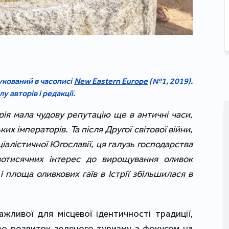
укований в часописі
New Eastern Europe
(№1, 2019).
у авторів і редакції.
трія мала чудову репутацію ще в античні часи,
ких імператорів. Та після Другої світової війни,
ціалістичної Югославії, ця галузь господарства
вотисячних інтерес до вирощування оливок
 площа оливкових гаїв в Істрії збільшилася в
жливої для місцевої ідентичності традиції,
про розвиток зеленого туризму з фокусом на