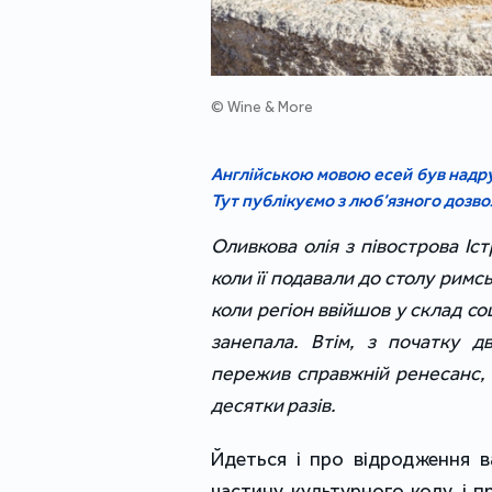
© Wine & More
Англійською мовою есей був надр
Тут публікуємо з люб’язного дозвол
Оливкова олія з півострова Іс
коли її подавали до столу римсь
коли регіон ввійшов у склад со
занепала. Втім, з початку д
пережив справжній ренесанс, і
десятки разів.
Йдеться і про відродження ва
частину культурного коду, і 