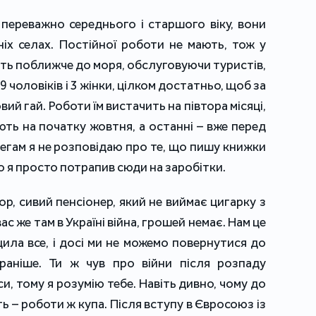
 переважно середнього і старшого віку, вони
іх селах. Постійної роботи не мають, тож у
ть поближче до моря, обслуговуючи туристів,
 чоловіків і 3 жінки, цілком достатньо, щоб за
й гай. Роботи їм вистачить на півтора місяці,
ають на початку жовтня, а останні – вже перед
егам я не розповідаю про те, що пишу книжки
о я просто потрапив сюди на заробітки.
вор, сивий пенсіонер, який не виймає цигарку з
вас же там в Україні війна, грошей немає. Нам це
ила все, і досі ми не можемо повернутися до
раніше. Ти ж чув про війни після розпаду
и, тому я розумію тебе. Навіть дивно, чому до
ть – роботи ж купа. Після вступу в Євросоюз із