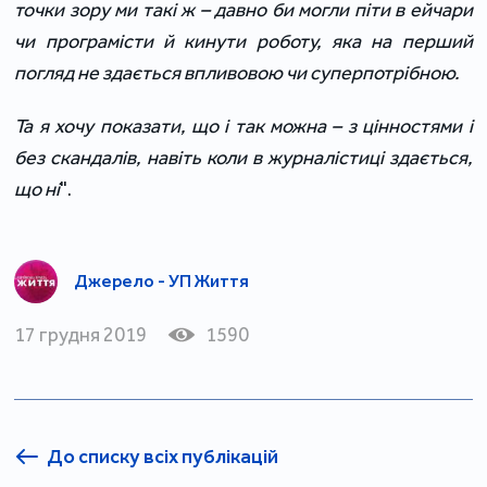
точки зору ми такі ж – давно би могли піти в ейчари
чи програмісти й кинути роботу, яка на перший
погляд не здається впливовою чи суперпотрібною.
Та я хочу показати, що і так можна – з цінностями і
без скандалів, навіть коли в журналістиці здається,
що ні
".
Джерело - УП Життя
17 грудня 2019
1590
До списку всіх публікацій