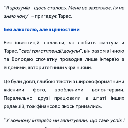
"
Я зрозумів – щось сталось. Мене це захоплює, і я не
знаю чому
", – пригадує Тарас.
Без алкоголю, але з цінностями
Без інвестицій, склавши, як любить жартувати
Тарас, "
свої три стипендії докупи
", він разом з Інною
та Володею спочатку проводив лише інтерв’ю з
відомими, авторитетними українцями.
Це були довгі, глибокі тексти з широкоформатними
якісними фото, зробленими волонтерами.
Паралельно друзі працювали в штаті інших
редакцій, тож фінансово якось тримались.
"
У кожному інтерв’ю ми запитували, що таке успіх і