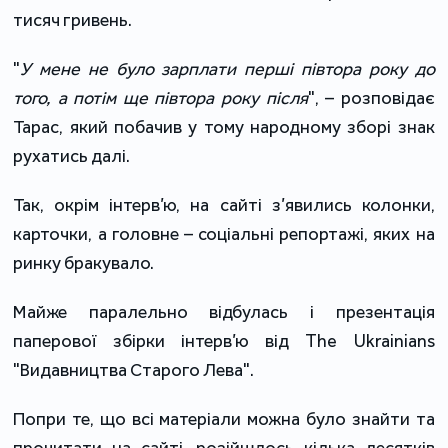
тисяч гривень.
"
У мене не було зарплати п
ерші півтора року до
того, а потім ще півтора року після
", – розповідає
Тарас, який побачив у тому народному зборі знак
рухатись далі.
Так, окрім інтерв’ю, на сайті з’явились колонки,
карточки, а головне – соціальні репортажі, яких на
ринку бракувало.
Майже паралельно відбулась і презентація
паперової збірки інтерв’ю від The Ukrainians
"Видавництва Старого Лева".
Попри те, що всі матеріали можна було знайти та
прочитати на сайті, розійшлось кілька десятків