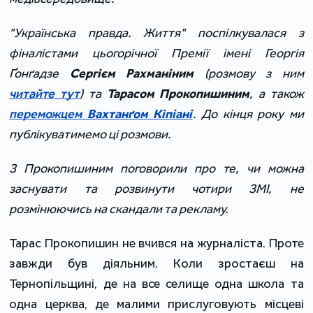
"Українська правда. Життя" поспілкувалася з
фіналістами цьогорічної Премії імені Георгія
Ґон
ґадзе
Сергієм Рахманіним
(розмову з ним
читайте тут
) та
Тарасом Прокопишиним
, а також
переможцем
Вахтанґом Кіпіані
. До кінця року ми
публікуватимемо ці розмови.
З Прокопишиним поговорили про те, ч
и можна
заснувати та розвинути чотири ЗМІ, не
розмінюючись на скандали та рекламу.
Тарас Прокопишин не вчився на журналіста. Проте
завжди був діяльним. Коли зростаєш на
Тернопільщині, де на все селище одна школа та
одна церква, де малими прислуговують місцеві