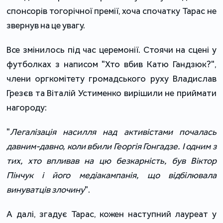
спонсорів тогорічної премії, хоча спочатку Тарас не
звернув на це увагу.
Все змінилось під час церемонії. Стоячи на сцені у
футболках з написом "Хто вбив Катю Гандзюк?",
члени оргкомітету громадського руху Владислав
Грезєв та Віталій Устименко вирішили не приймати
нагороду:
"
Легалізація насилля над активістами почалась
давним-давно, коли вбили Георгія Гонгадзе. І одним з
тих, хто впливав на цю безкарність, був Віктор
Пінчук і його медіакампанія, що відбілювала
винуватців злочину
".
А далі, згадує Тарас, кожен наступний лауреат у