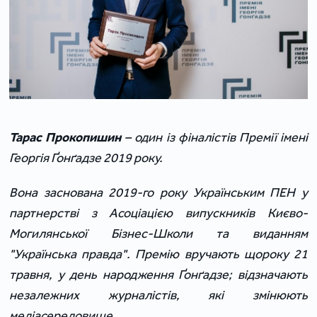
Тарас Прокопишин
– один із фіналістів Премії імені
Георгія Ґонґадзе 2019 року.
Вона заснована 2019-го року Українським ПЕН у
партнерстві з Асоціацією випускників Києво-
Могилянської Бізнес-Школи та виданням
"Українська
правда". Премію вручають щороку 21
травня, у день народження Ґонґадзе; відзначають
незалежних журналістів, які змінюють
медіасередовище.