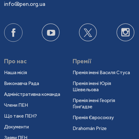
info@pen.org.ua
Про нас
Премії
Наша місія
Премія імені Василя Стуса
Виконавча Рада
Премія імені Юрія
Шевельова
Адміністративна команда
Премія імені Георгія
Члени ПЕН
Ґонґадзе
Що таке ПЕН?
Премія Євросоюзу
Документи
Drahomán Prize
Заяви ПЕН