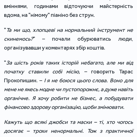
вміннями, годинами відточуючи майстерність
вдома, на "німому" піаніно без струн.
"
Та ми що, хлопцеві на нормальний інструмент не
скинемось?
" – почали обурюватись люди,
організувавши у коментарях збір коштів.
"
За шість років таких історій небагато, але ми від
початку ставили собі місію,
– говорить Тарас
Прокопишин. –
І я не боюся цього слова. Воно для
мене не якесь модне чи пустопорожнє, а дуже навіть
органічне. Я хочу робити не бізнес, а побудувати
фінансово здорову організацію, щоби змінювати.
Кажуть що всякі джобси та маски – ті, хто чогось
досягає –
трохи ненормальні
.
Тож з практичної