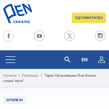
ПІДТРИМАТИ ПЕН
EN
Головна
|
Публікації
|
Тарас Прокопишин: Я не боюсь
слова "місія"
ІНТЕРВ’Ю