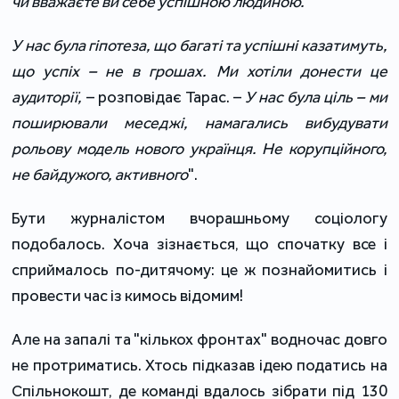
чи вважаєте ви себе успішною людиною.
У нас була гіпотеза, що багаті та успішні казатимуть,
що успіх – не в грошах. Ми хотіли донести це
аудиторії,
– розповідає Тарас. –
У нас була ціль – ми
поширювали меседжі, намагались вибудувати
рольову модель нового українця. Не корупційного,
не байдужого, активного
".
Бути журналістом вчорашньому соціологу
подобалось. Хоча зізнається, що спочатку все і
сприймалось по-дитячому: це ж познайомитись і
провести час із кимось відомим!
Але на запалі та "кількох фронтах" водночас довго
не протриматись. Хтось підказав ідею податись на
Спільнокошт, де команді вдалось зібрати під 130