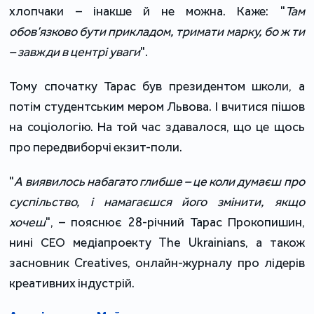
хлопчаки – інакше й не можна. Каже: "
Там
обов’язково бути прикладом, тримати марку, бо ж ти
– завжди в центрі уваги
".
Тому спочатку Тарас був президентом школи, а
потім студентським мером Львова. І вчитися пішов
на соціологію. На той час здавалося, що це щось
про передвиборчі екзит-поли.
"
А виявилось набагато глибше – це коли думаєш про
суспільство, і намагаєшся його змінити, якщо
хочеш
", – пояснює 28-річний Тарас Прокопишин,
нині СЕО медіапроекту The Ukrainians, а також
засновник Creatives, онлайн-журналу про лідерів
креативних індустрій.