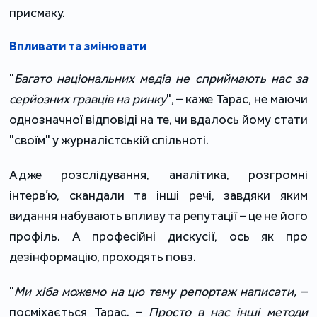
присмаку.
Впливати та змінювати
"
Багато національних медіа не сприймають нас за
серйозних гравців на ринку
", – каже Тарас, не маючи
однозначної відповіді на те, чи вдалось йому стати
"своїм" у журналістській спільноті.
Адже розслідування, аналітика, розгромні
інтерв’ю, скандали та інші речі, завдяки яким
видання набувають впливу та репутації – це не його
профіль. А професійні дискусії, ось як про
дезінформацію, проходять повз.
"
Ми хіба можемо на цю тему репортаж написати,
–
посміхається Тарас. –
Просто в нас інші методи