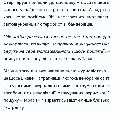
Старі друзі прийшли до висновку – досить цього
вічного українського страждальництва. А надто в
часи, коли російські ЗМІ намагаються змалювати
світові українців як терористів і бандерівців.
"
Ми хотіли розказати, що це не так, і що поряд з
нами є люди, які живуть за правильними цінностями,
беруть на себе відповідальність і щось роблять
", –
описує початкову ідею The Ukrainians Тарас.
Більше того, він вже напевне знав: журналістика –
це щось цікаве. Натрапивши якогось вечора на сайт
зі сучасними журналістськими інструментами –
засобами для візуалізації, озвучування, верифікації,
пошуку – Тарас зміг вирватись звідти лише близько
4-ої ранку.