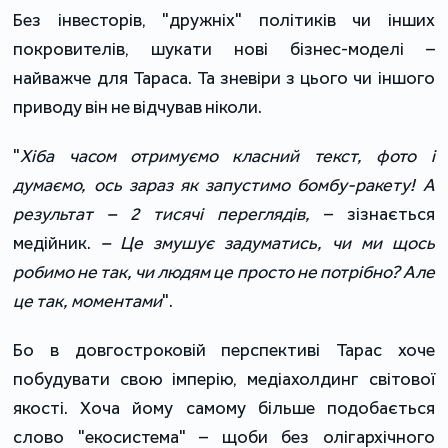
Без інвесторів, "дружніх" політиків чи інших
покровителів, шукати нові бізнес-моделі –
найважче для Тараса. Та зневіри з цього чи іншого
приводу він не відчував ніколи.
"
Хіба часом отримуємо класний текст, фото і
думаємо, ось зараз як запустимо бомбу-ракету! А
результат – 2 тисячі переглядів,
– зізнається
медійник.
– Це змушує задуматись, чи ми щось
робимо не так, чи людям це просто не потрібно? Але
це так, моментами
".
Бо в довгостроковій перспективі Тарас хоче
побудувати свою імперію, медіахолдинг світової
якості. Хоча йому самому більше подобається
слово "екосистема" – щоби без олігархічного