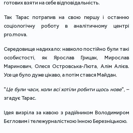
готових взяти на себе відповідальність.
Так Тарас потрапив на свою першу і останню
соціологічну роботу в аналітичному центрі
pro.mova.
Середовище надихало: навколо постійно були такі
особистості, як Ярослав Грицак, Мирослав
Маринович, Олеся Островська-Люта, Алім Алієв.
Усе це було дуже цікаво, а потім стався Майдан.
"
Це були часи, коли всі хотіли робити щось нове
", –
згадує Тарас.
Ідея визріла за кавою з радійником Володимиром
Бєгловим і тележурналісткою Інною Березніцькою.