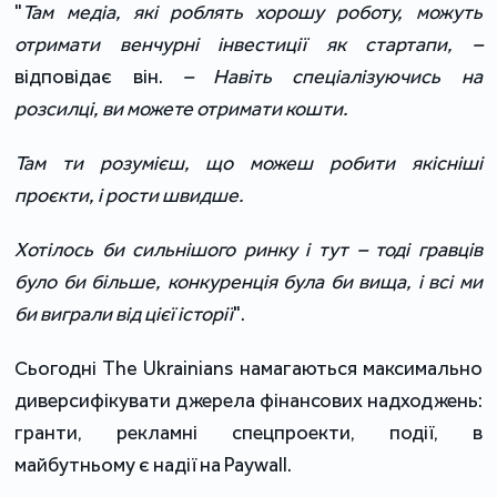
"
Там медіа, які роблять хорошу роботу, можуть
отримати венчурні інвестиції як стартапи, –
відповідає він.
– Навіть спеціалізуючись на
розсилці, ви можете отримати кошти.
Там ти розумієш, що можеш робити якісніші
проєкти, і рости швидше.
Хотілось би сильнішого ринку і тут – тоді гравців
було би більше, конкуренція була би вища, і всі ми
би виграли від цієї історії
".
Сьогодні The Ukrainians намагаються максимально
диверсифікувати джерела фінансових надходжень:
гранти, рекламні спецпроекти, події, в
майбутньому є надії на Paywall.