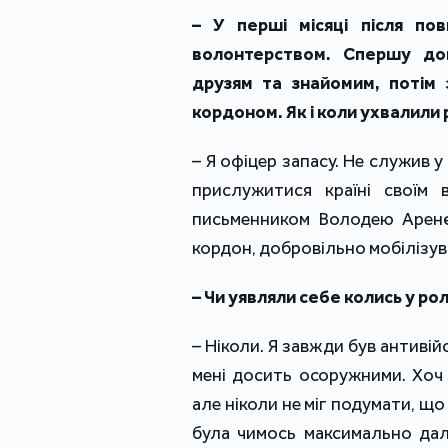
– У перші місяці після по
волонтерством. Спершу доп
друзям та знайомим, потім 
кордоном. Як і коли ухвалили
– Я офіцер запасу. Не служив у 
прислужитися країні своїм 
письменником Володею Аренє
кордон, добровільно мобілізув
– Чи уявляли себе колись у рол
– Ніколи. Я завжди був антиві
мені досить осоружними. Хоч 
але ніколи не міг подумати, щ
була чимось максимально дал