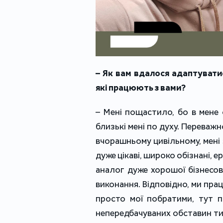
– Як вам вдалося адаптувати
які працюють з вами?
– Мені пощастило, бо в мене є
близькі мені по духу. Переважн
вчорашньому цивільному, мені 
дуже цікаві, широко обізнані, е
аналог дуже хорошої бізнесово
виконання. Відповідно, ми пра
просто мої побратими, тут п
непередбачуваних обставин ти 