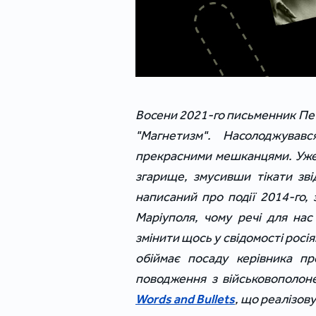
Восени 2021-го письменник Пет
"Магнетизм". Насолоджував
прекрасними мешканцями. Уже 
згарище, змусивши тікати зв
написаний про події 2014-го, 
Маріуполя, чому речі для нас
змінити щось у свідомості росі
обіймає посаду керівника п
поводження з військовополон
Words and Bullets
, що реалізов