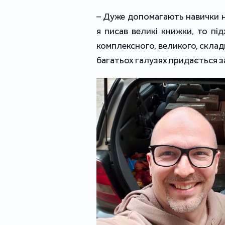
– Дуже допомагають навички н
я писав великі книжки, то пі
комплексного, великого, склад
багатьох галузях придається 