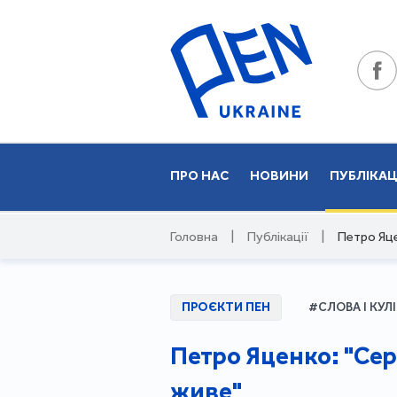
ПРО НАС
НОВИНИ
ПУБЛІКАЦ
Головна
|
Публікації
|
Петро Яц
ПРОЄКТИ ПЕН
#СЛОВА І КУЛІ
Петро Яценко: "Се
живе"