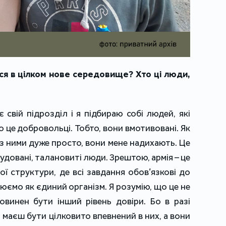
ся в цілком нове середовище? Хто ці люди,
 свій підрозділ і я підбираю собі людей, які
о це добровольці. Тобто, вони вмотивовані. Як
з ними дуже просто, вони мене надихають. Це
рудовані, талановиті люди. Зрештою, армія – це
ї структури, де всі завдання обов’язкові до
цюємо як єдиний організм. Я розумію, що це не
овинен бути інший рівень довіри. Бо в разі
маєш бути цілковито впевнений в них, а вони