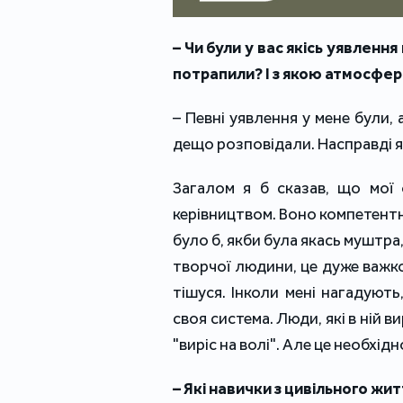
– Чи були у вас якісь уявлення
потрапили? І з якою атмосфер
– Певні уявлення у мене були,
дещо розповідали. Насправді я 
Загалом я б сказав, що мої 
керівництвом. Воно компетентн
було б, якби була якась муштра
творчої людини, це дуже важко
тішуся. Інколи мені нагадують
своя система. Люди, які в ній в
"виріс на волі". Але це необхідн
– Які навички з цивільного ж