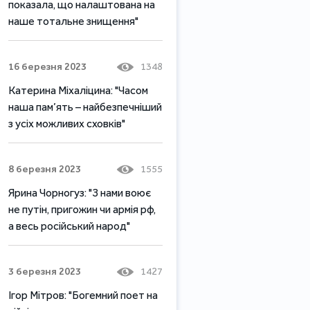
показала, що налаштована на
наше тотальне знищення"
16 березня 2023
1348
Катерина Міхаліцина: "Часом
наша пам’ять – найбезпечніший
з усіх можливих сховків"
8 березня 2023
1555
Ярина Чорногуз: "З нами воює
не путін, пригожин чи армія рф,
а весь російський народ"
3 березня 2023
1427
Ігор Мітров: "Богемний поет на