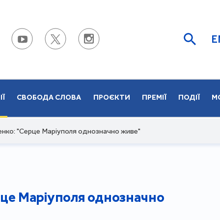
E
ІЇ
СВОБОДА СЛОВА
ПРОЄКТИ
ПРЕМІЇ
ПОДІЇ
М
енко: "Серце Маріуполя однозначно живе"
рце Маріуполя однозначно