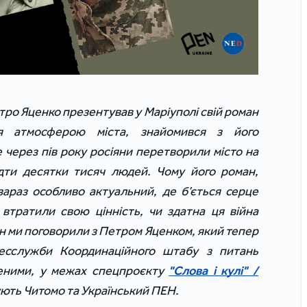
ро Яценко презентував у Маріуполі свій роман
ся атмосферою міста, знайомився з його
через пів року росіяни перетворили місто на
ідти десятки тисяч людей. Чому його роман,
зараз особливо актуальний, де б’ється серце
 втратили свою цінність, чи здатна ця війна
ян ми поговорили з Петром Яценком, який тепер
ресслужби Координаційного штабу з питань
еними, у межах спецпроєкту
"Слова і кулі" /
ують Читомо та Український ПЕН.