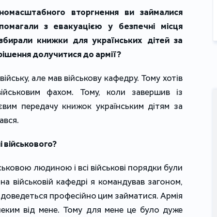
вномасштабного вторгнення ви займалися
омагали з евакуацією у безпечні місця
збирали книжки для українських дітей за
 рішення долучитися до армії?
війську, але мав військову кафедру. Тому хотів
військовим фахом. Тому, коли завершив із
вим передачу книжок українським дітям за
ався.
і військового?
йськовою людиною і всі військові порядки були
на військовій кафедрі я командував загоном,
о доведеться професійно цим займатися. Армія
еким від мене. Тому для мене це було дуже