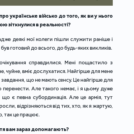
 про українське військо до того, як ви у нього
ою зіткнулися в реальності?
 адже деякі мої колеги пішли служити раніше і
був готовий до всього, до будь-яких викликів.
очікування справдилися. Мені пощастило з
е, чуйне, вміє дослухатися. Найгірше для мене
, завдання, що не мають сенсу. Це найгірше для
 перенести. Але такого немає, і я цьому дуже
, що є певна субординація. Але це армія, тут
иросли, відрізняються від тих, хто, як я жартую,
о, так це працює.
иття вам зараз допомагають?