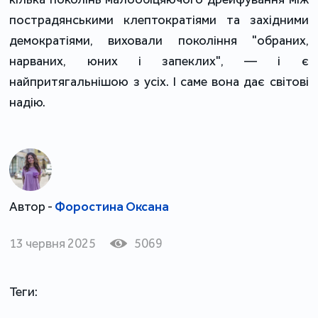
пострадянськими клептократіями та західними
демократіями, виховали покоління "обраних,
нарваних, юних і запеклих", — і є
найпритягальнішою з усіх. І саме вона дає світові
надію.
Автор -
Форостина Оксана
13 червня 2025
5069
Теги: