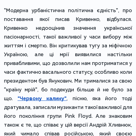
"Модерна урбаністична політична єдність", про
поставання якої писав Кривенко, відбулася.
Кривенко недооцінив значення української
пасіонарності, такої важливої у часи вибору між
життям і смертю. Він критикував тугу за міфічною
Україною, але ці мрії виявилися настільки
привабливими, що дозволили нам протриматися у
часи фактично васального статусу, особливо коли
президентом був Янукович. Ми трималися за свою
"країну мрій", бо подекуди більше й не було за
що.
"Червону калину"
, пісню, яка його тоді
дратувала, записали музиканти такої важливої для
його покоління групи Pink Floyd. Але знаковим
також є те, що співає у цій версії Андрій Хливнюк,
який чимало співав російською, який своєю