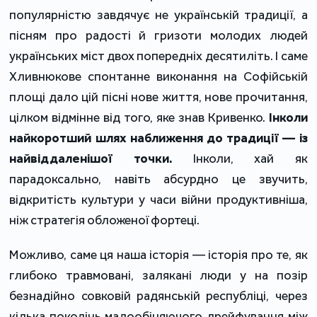
популярністю завдячує не українській традиції, а
пісням про радості й гризоти молодих людей
українських міст двох попередніх десятиліть. І саме
Хливнюкове спонтанне виконання на Софійській
площі дало цій пісні нове життя, нове прочитання,
цілком відмінне від того, яке знав Кривенко.
Інколи
найкоротший шлях наближення до традиції — із
найвіддаленішої точки.
Інколи, хай як
парадоксально, навіть абсурдно це звучить,
відкритість культури у часи війни продуктивніша,
ніж стратегія обложеної фортеці.
Можливо, саме ця наша історія — історія про те, як
глибоко травмовані, залякані люди у на позір
безнадійно совковій радянській республіці, через
кілька поколінь малообіцяючого дрейфування між