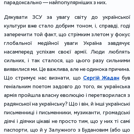
парадоксально — найпопулярніших з них.
Дякувати ЗСУ за увагу світу до української
культури вже стало добрим тоном, і, справді, годі
заперечити той факт, що стрімким злетом у фокус
глобальної медійної уваги Україна завдячує
насамперед успіхам своєї армії. Люди люблять
сильних, і так сталося, що цього разу сильними
виявилися ми. Це важлива, але не одинока причина.
Що стримує нас визнати, що
Сергій Жадан
був
геніальним поетом задовго до того, як українська
армія пройшла власну еволюцію і перетворилася з
радянської на українську? Що і він, й інші українські
письменниці і письменники, музиканти, громадські
діячі і діячки цікаві не просто тим, що у них ті самі
паспорти, що й у Залужного з Будановим (або що