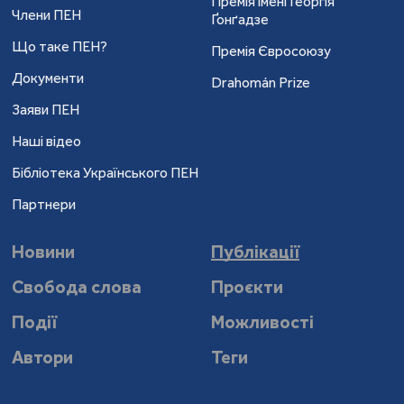
Премія імені Георгія
Члени ПЕН
Ґонґадзе
Що таке ПЕН?
Премія Євросоюзу
Документи
Drahomán Prize
Заяви ПЕН
Наші відео
Бібліотека Українського ПЕН
Партнери
Новини
Публікації
Свобода слова
Проєкти
Події
Можливості
Автори
Теги