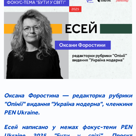
Оксана Форостина — редакторка рубрики
"Опінії" видання "Україна модерна", членкиня
PEN Ukraine.
Есей написано у межах фокус-теми PEN
Ukraine 2025 "
Бути у світі
". Проєкт