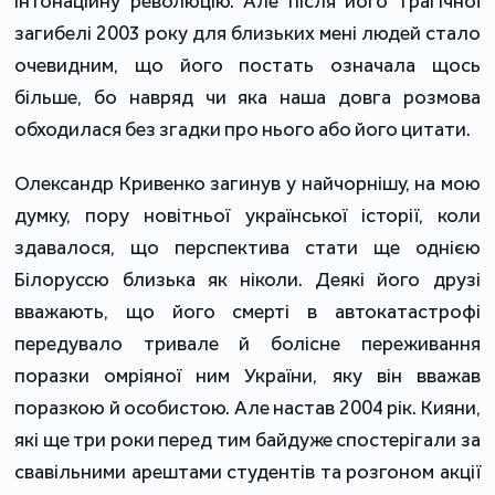
інтонаційну революцію. Але після його трагічної
загибелі 2003 року для близьких мені людей стало
очевидним, що його постать означала щось
більше, бо навряд чи яка наша довга розмова
обходилася без згадки про нього або його цитати.
Олександр Кривенко загинув у найчорнішу, на мою
думку, пору новітньої української історії, коли
здавалося, що перспектива стати ще однією
Білоруссю близька як ніколи. Деякі його друзі
вважають, що його смерті в автокатастрофі
передувало тривале й болісне переживання
поразки омріяної ним України, яку він вважав
поразкою й особистою. Але настав 2004 рік. Кияни,
які ще три роки перед тим байдуже спостерігали за
свавільними арештами студентів та розгоном акції