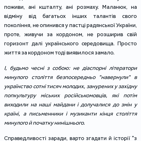
поживи, ані кшталту, ані розмаху. Маланюк, на
відміну від багатьох інших талантів свого
покоління, не опинився у пастці радянської України,
проте, живучи за кордоном, не розширив свій
горизонт далі українського середовища. Просто
життя за кордоном тоді виявилося замало.
І, будьмо чесні з собою: не діаспорні літератори
минулого століття безпосередньо "навернули" в
українство сотні тисяч молодих, занурених у західну
попкультуру міських російськомовців, які потім
виходили на наші майдани і долучалися до змін у
країні, а письменники і музиканти кінця століття
минулого й початку нинішнього.
Справедливості заради, варто згадати й історії "з