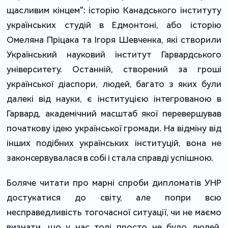
щасливим кінцем": історію Канадського інституту
українських студій в Едмонтоні, або історію
Омеляна Пріцака та Ігоря Шевченка, які створили
Український науковий інститут Гарвардського
університету. Останній, створений за гроші
української діаспори, людей, багато з яких були
далекі від науки, є інституцією інтегрованою в
Гарвард, академічний масштаб якої перевершував
початкову ідею української громади. На відміну від
інших подібних українських інституцій, вона не
законсервувалася в собі і стала справді успішною.
Боляче читати про марні спроби дипломатів УНР
достукатися до світу, але попри всю
несправедливість тогочасної ситуації, чи не маємо
визнати, що у нас тоді просто не було людей,