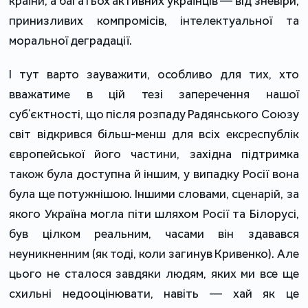
країни, а багатьох активних українців — від зневіри,
принизливих компромісів, інтелектуальної та
моральної деградації.
І тут варто зауважити, особливо для тих, хто
вважатиме в цій тезі заперечення нашої
субʼєктності, що після розпаду Радянського Союзу
світ відкрився більш-менш для всіх ексреспублік
європейської його частини, західна підтримка
також була доступна й іншим, у випадку Росії вона
була ще потужнішою. Іншими словами, сценарій, за
якого Україна могла піти шляхом Росії та Білорусі,
був цілком реальним, часами він здавався
неуникненним (як тоді, коли загинув Кривенко). Але
цього не сталося завдяки людям, яких ми все ще
схильні недооцінювати, навіть — хай як це