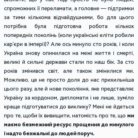
спроможних її переламати, а головне — підтримки
за тими кількома відчайдушними, бо для цього
потрібна була підготовча робота кількох
попередніх поколінь (коли українські еліти робили
карʼєри в імперії)? Але ось минуло сто років, і коли
Україна знову опинилася на межі життя і смерті,
великі й сильні держави стали по наш бік. За сто
років змінився світ, але також змінилися ми.
Можливо, це не просто доля до нас прихильніша
цього разу, але й нове покоління, яке представляє
Україну за кордоном, дипломати і не лише, зуміло
краще підготуватися до виклику? Мені не йдеться
про те, щоби їх вивищити, натомість про те, що
ми
маємо безмежний ресурс прощення до минулого
і надто безжальні до людей поруч.