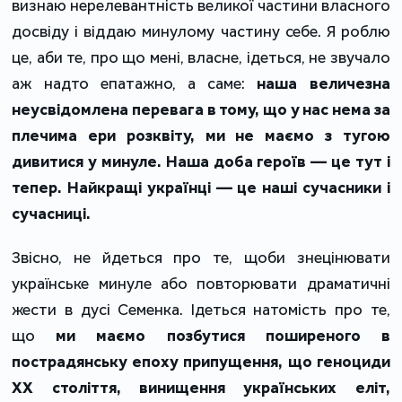
визнаю нерелевантність великої частини власного
досвіду і віддаю минулому частину себе. Я роблю
це, аби те, про що мені, власне, ідеться, не звучало
аж надто епатажно, а саме:
наша величезна
неусвідомлена перевага в тому, що у нас нема за
плечима ери розквіту, ми не маємо з тугою
дивитися у минуле. Наша доба героїв — це тут і
тепер. Найкращі українці — це наші сучасники і
сучасниці.
Звісно, не йдеться про те, щоби знецінювати
українське минуле або повторювати драматичні
жести в дусі Семенка. Ідеться натомість про те,
що
ми маємо позбутися поширеного в
пострадянську епоху припущення, що геноциди
ХХ століття, винищення українських еліт,