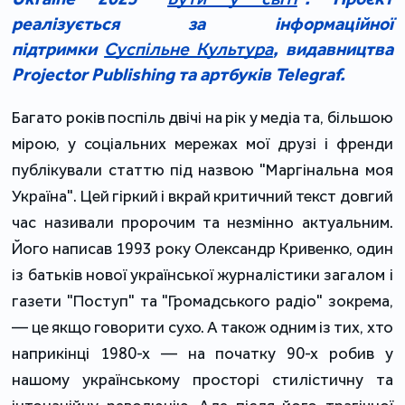
реалізується за інформаційної
підтримки
Суспільне Культура
, видавництва
Projector Publishing та артбуків Telegraf.
Багато років поспіль двічі на рік у медіа та, більшою
мірою, у соціальних мережах мої друзі і френди
публікували статтю під назвою "Маргінальна моя
Україна". Цей гіркий і вкрай критичний текст довгий
час називали пророчим та незмінно актуальним.
Його написав 1993 року Олександр Кривенко, один
із батьків нової української журналістики загалом і
газети "Поступ" та "Громадського радіо" зокрема,
— це якщо говорити сухо. А також одним із тих, хто
наприкінці 1980-х — на початку 90-х робив у
нашому українському просторі стилістичну та