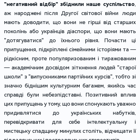
"негативний відбір" збіднили наше суспільство
,
аж народжені після Другої світової війни люди
мають доводити, що вони не гірші від старших
поколінь або українців діаспори, що вони мають
"дотягуватися" до їхнього рівня. Почасти ці
припущення, підкріплені сімейними історіями та —
рідкісним, проте популяризованим і тиражованим
— академічним досвідом зіткнення людей "старої
школи" з "випускниками партійних курсів", тобто зі
значно біднішим культурним багажем, якийсь час
справді були небезпідставні. Позитивний вплив
цих припущень у тому, що вони спонукають уважно
придивлятися до українських набутків,
перевідкривати для себе інтелектуальну і
мистецьку спадщину минулих століть, відчищати її
від радянських і пострадянських стереотипів.