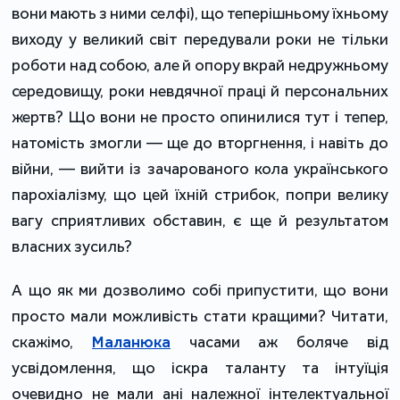
вони мають з ними селфі), що теперішньому їхньому
виходу у великий світ передували роки не тільки
роботи над собою, але й опору вкрай недружньому
середовищу, роки невдячної праці й персональних
жертв? Що вони не просто опинилися тут і тепер,
натомість змогли — ще до вторгнення, і навіть до
війни, — вийти із зачарованого кола українського
парохіалізму, що цей їхній стрибок, попри велику
вагу сприятливих обставин, є ще й результатом
власних зусиль?
А що як ми дозволимо собі припустити, що вони
просто мали можливість стати кращими? Читати,
скажімо,
Маланюка
часами аж боляче від
усвідомлення, що іскра таланту та інтуїція
очевидно не мали ані належної інтелектуальної