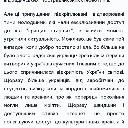
Але ці припущення, підкріплювані і відтворювані
тими молодшими, які мали ексклюзивний доступ
до кіл "кращих старших", в якийсь момент
утратили актуальність. Можливо, це був саме той
випадок, коли добро постало зі зла, бо більше не
було з чого: радянські українці через кілька ітерацій
витворили українців сучасних. І певним є те, що до
цього спричинилася відкритість України світові.
Щоразу більше українців, від заробітчан до
студентів, виїжджали за кордон і знайомилися з
людьми та країнами, про які попередні покоління
могли лише мріяти. Щоразу швидшим і
доступнішим ставав інтернет, не просто
полегшуючи доступ до культури інших країн, а й