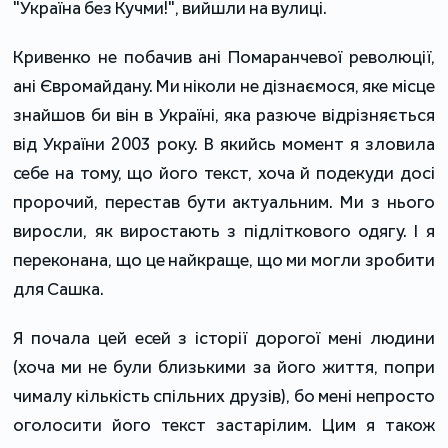
"Україна без Кучми!", вийшли на вулиці.
Кривенко не побачив ані Помаранчевої революції,
ані Євромайдану. Ми ніколи не дізнаємося, яке місце
знайшов би він в Україні, яка разюче відрізняється
від України 2003 року. В якийсь момент я зловила
себе на тому, що його текст, хоча й подекуди досі
пророчий, перестав бути актуальним. Ми з нього
виросли, як виростають з підліткового одягу. І я
переконана, що це найкраще, що ми могли зробити
для Сашка.
Я почала цей есей з історії дорогої мені людини
(хоча ми не були близькими за його життя, попри
чималу кількість спільних друзів), бо мені непросто
оголосити його текст застарілим. Цим я також