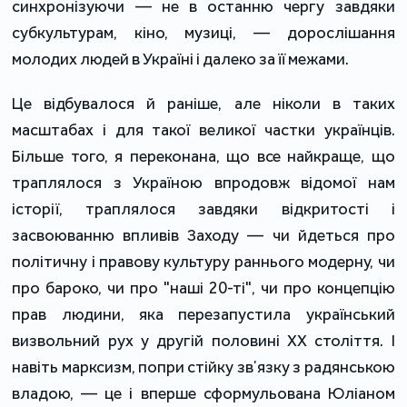
синхронізуючи — не в останню чергу завдяки
субкультурам, кіно, музиці, — дорослішання
молодих людей в Україні і далеко за її межами.
Це відбувалося й раніше, але ніколи в таких
масштабах і для такої великої частки українців.
Більше того, я переконана, що все найкраще, що
траплялося з Україною впродовж відомої нам
історії, траплялося завдяки відкритості і
засвоюванню впливів Заходу — чи йдеться про
політичну і правову культуру раннього модерну, чи
про бароко, чи про "наші 20-ті", чи про концепцію
прав людини, яка перезапустила український
визвольний рух у другій половині ХХ століття. І
навіть марксизм, попри стійку звʼязку з радянською
владою, — це і вперше сформульована Юліаном