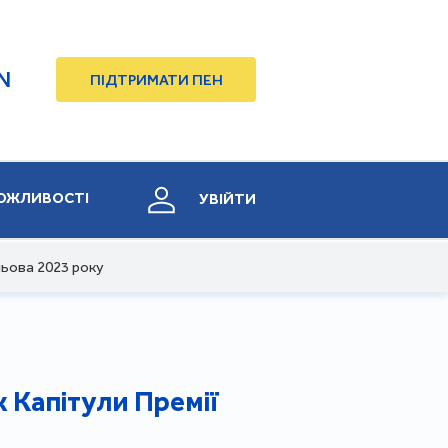
N
ПІДТРИМАТИ ПЕН
ОЖЛИВОСТІ
УВІЙТИ
льова 2023 року
к Капітули Премії