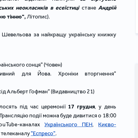
ьких неокласиків в есеїстиці 
стане
Андрій 
ю тінню", 
Літопис).
я Шевельова за найкращу українську книжку 
країнського сонця" (Човен)
ивний для Йова. Хроніки вторгнення" 
усід Альберт Гофман" (Видавництво 21)
лосять під час церемонії 
17 грудня
, у день 
ансляцію події можна буде дивитися о 18:00 
ouTube-каналах 
Українського ПЕН
, 
Києво-
а телеканалу 
"Еспресо"
.