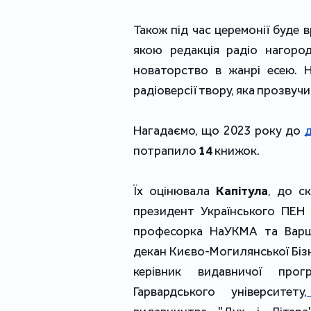
Також під час церемонії буде 
якою редакція радіо нагород
новаторство в жанрі есею. Н
радіоверсії твору, яка прозвучи
Нагадаємо, що 2023 року до 
д
потрапило 
14
 книжок.
Їх оцінювала 
Капітула
, до с
президент Українського ПЕН (
професорка НаУКМА та Варша
декан Києво-Могилянської Біз
керівник видавничої прогр
Гарвардського університету,