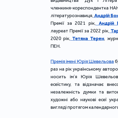
видавництва "Дух і Літера"
членкиня-кореспондентка НАНУ
літературознавиця,
Андрій Бо
Премії за 2021 рік,
Андрій
лауреат Премії за 2022 рік,
Та
2020 рік,
Тетяна Терен
, журн
ПЕН. 
Премія імені Юрія Шевельова
 
раз на рік українському авторо
носить імʼя Юрія Шевельова
есеїстику, та відзначає внес
незалежність думки та вито
художні або наукові есеї укра
вигляді протягом календарного