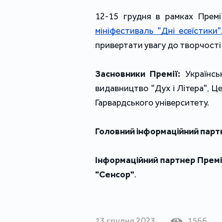
мініфестиваль "Дні есеїстики"
привертати увагу до творчості 
Засновники Премії:
 Українсь
видавництво "Дух і Літера", Ц
Гарвардського університету.
Головний інформаційний парт
Інформаційний партнер Премі
"Сенсор"
.
13 грудня 2023
1566