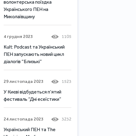
волонтерська поїздка
Українського ПЕН на
Миколаївщину
4 грудня 2023
1105
Kult: Podcast та Український
ПЕН запускають новий цикл
діалогів “Близькі”
29 листопада 2023
1523
У Києві відбудеться п’ятий
фестиваль “Дні есеїстики”
24 листопада 2023
3232
Український ПЕН та The