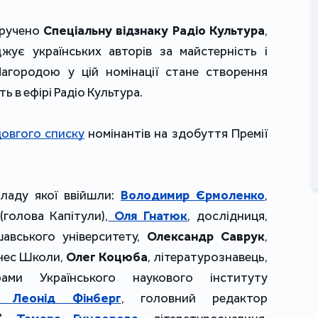
вручено 
Спеціальну відзнаку Радіо Культура
, 
жує українських авторів за майстерність і 
агородою у цій номінації стане створення 
ть в ефірі Радіо Культура.
овгого списку
 номінантів на здобуття Премії 
кладу якої ввійшли: 
Володимир Єрмоленко
, 
голова Капітули),
Оля Гнатюк
, дослідниця, 
вського університету, 
Олександр Саврук
, 
нес Школи, 
Олег Коцюба
, літературознавець, 
ами Українського наукового інституту 
Леонід Фінберг
, головний редактор 