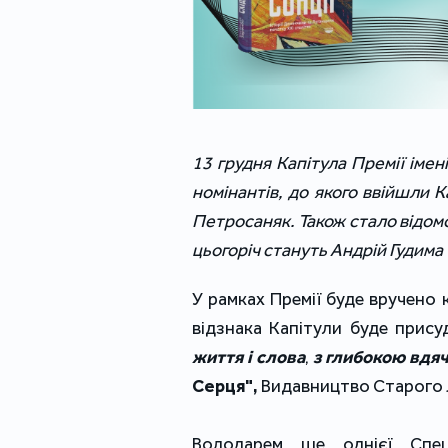
13 грудня Капітула Премії іме
номінантів, до якого ввійшли 
Петросаняк. 
Також стало відом
цьогоріч стануть Андрій Гудима
У рамках Премії буде вручено 
відзнака Капітули
 буде прису
життя і слова
,
 з глибокою вдяч
Серця", 
Видавництво Старого 
Володарем ще однієї Спец