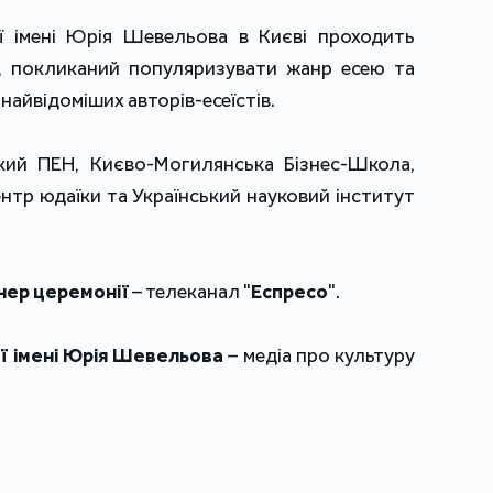
12-15 грудня в рамках Премії імені Юрія Шевельова в Києві проходить 
, покликаний популяризувати жанр есею та 
найвідоміших авторів-есеїстів.
кий ПЕН, Києво-Могилянська Бізнес-Школа, 
ентр юдаїки та Український науковий інститут 
нер церемонії
 – телеканал "
Еспресо
". 
ї імені Юрія Шевельова
 – медіа про культуру 