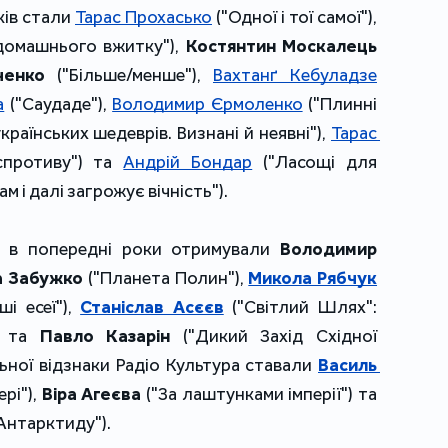
ів стали 
Тарас Прохасько
 ("Одної і тої самої"), 
 домашнього вжитку"), 
Костянтин Москалець
ченко
 ("Більше/менше"), 
Вахтанґ Кебуладзе
а
 ("Саудаде"), 
Володимир Єрмоленко
 ("Плинні 
українських шедеврів. Визнані й неявні"), 
Тарас 
спротиву") та 
Андрій Бондар
 ("Ласощі для 
Нам і далі загрожує вічність").
и в попередні роки отримували 
Володимир 
а Забужко
 ("Планета Полин"), 
Микола Рябчук
і есеї"), 
Станіслав Асєєв
("Світлий Шлях": 
) та 
Павло Казарін
 ("Дикий Захід Східної 
ьної відзнаки Радіо Культура ставали 
Василь 
рі"), 
Віра Агеєва
 ("За лаштунками імперії") та 
 Антарктиду").