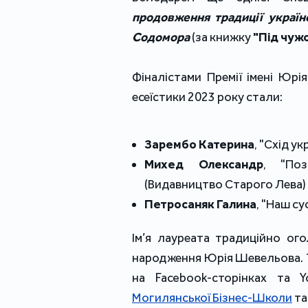
продовження традиції українс
Содомора
 (
за книжку 
"Під чужо
Фіналістами Премії імені Юрі
есеїстики 2023 року стали:
Зарембо Катерина
, "Схід у
Михед Олександр
, "Поз
(Видавництво Старого Лева)
Петросаняк Галина
, "Наш с
Ім’я лауреата традиційно ого
народження Юрія Шевельова. Тр
на Facebook-сторінках та Y
Могилянської Бізнес-Школи
 т