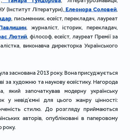
,
Тамара Гундорова
, літературознавиця, 
 (Інститут Літератури),
Елеонора Соловей
, 
ндар
, письменник. есеїст, перекладач, лауреат 
 Павлишин
, журналіст, історик, перекладач, 
рас Лютий
, філософ, есеїст, лауреат Премії за 
алістка, виконавча директорка Українського 
була заснована 2013 року. Вона присуджується 
ві за художню та наукову есеїстику. Нагорода 
, який започаткував модерну українську 
ок у невідʼємні для цього жанру цінності: 
нченість стилю. До розгляду приймаються 
їнських авторів, опубліковані в паперовому 
 року.