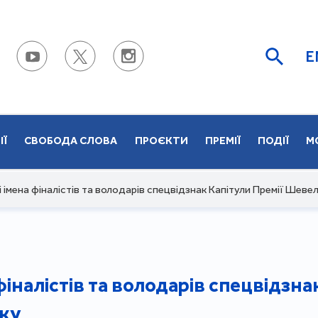
E
ІЇ
СВОБОДА СЛОВА
ПРОЄКТИ
ПРЕМІЇ
ПОДІЇ
М
 імена фіналістів та володарів спецвідзнак Капітули Премії Шеве
фіналістів та володарів спецвідзна
ку