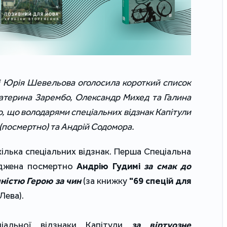
ні Юрія Шевельова оголосила короткий список 
Катерина Зарембо, Олександр Михед та Галина 
о, що володарями спеціальних відзнак Капітули 
 (посмертно) та Андрій Содомора.
кілька спеціальних відзнак. Перша 
Спеціальна 
джена посмертно 
Андрію Гудимі
за смак до 
ністю Герою за чин 
(за книжку
"69 спецій для 
Лева).
іальної відзнаки Капітули 
за віртуозне 