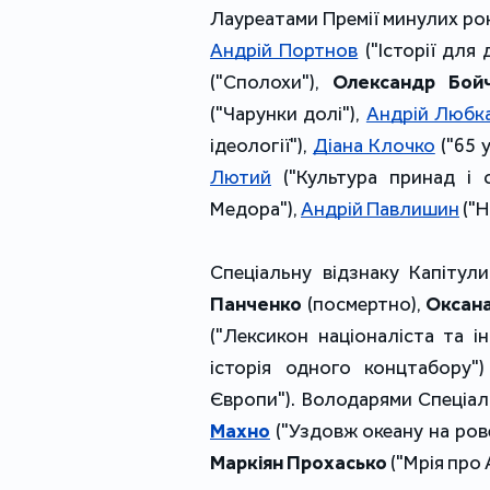
Лауреатами Премії минулих рок
Андрій Портнов
 ("Історії для
("Сполохи"), 
Олександр Бой
("Чарунки долі"), 
Андрій Любк
ідеології"), 
Діана Клочко
 ("65 
Лютий
 ("Культура принад і 
Медора"), 
Андрій Павлишин
 ("
Спеціальну відзнаку Капітул
Панченко
 (посмертно), 
Оксан
("Лексикон націоналіста та інш
історія одного концтабору"
Європи"). Володарями Спеціал
Махно
 ("Уздовж океану на рове
Маркіян Прохасько 
("Мрія про