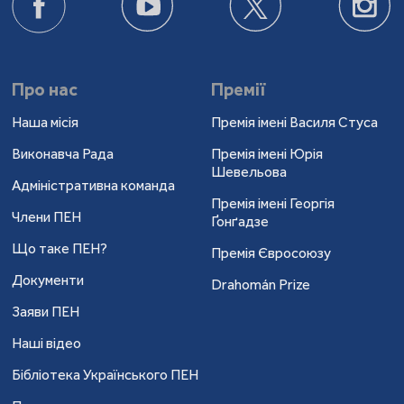
Про нас
Премії
Наша місія
Премія імені Василя Стуса
Виконавча Рада
Премія імені Юрія
Шевельова
Адміністративна команда
Премія імені Георгія
Члени ПЕН
Ґонґадзе
Що таке ПЕН?
Премія Євросоюзу
Документи
Drahomán Prize
Заяви ПЕН
Наші відео
Бібліотека Українського ПЕН