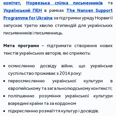
комітет
,
Норвезька спілка письменників
та
Український ПЕН
в рамках
The Nansen Support
Programme for Ukraine
за підтримки уряду Норвегії
запускає третю хвилю стипендій для українських
письменників і письменниць.
Мета програми
– підтримати створення нових
текстів українських авторів, які сприяють:
осмисленню досвіду війни, що українське
суспільство проживає з 2014 року;
переосмисленню української культури в
європейському та загальнолюдському контексті;
поліпшенню розуміння української культури
всередині країни та за кордоном
підкресленню розмаїття культур і досвідів.