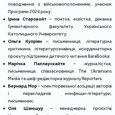
поводження з військовополоненими, учасник
Програми 2024 року;
Ірина Старовойт
– поетка, есеїстка, деканка
Гуманітарного факультету Українського
Католицького Університету;
Ольга Купріян
– письменниця, літературна
критикиня, літературознавиця, координаторка
проєкту підтримки дитячого читання BaraBooka;
Марічка Паплаускайте
– журналістка,
письменниця, співзасновниця The Ukrainians
Media та шеф-редакторка журналу Reporters.
Бернард Мор
– член Норвезької асоціації авторів
і перекладачів нонфікшн-літератури,
письменник;
Оля Шамшур
– менеджерка проєктів