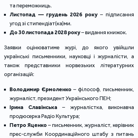
та переможниць.
Листопад — грудень 2026 року
– підписання
угод зі стипендіат(ка)ми.
До 30 листопада 2028 року
– видання книжок.
Заявки оцінюватиме журі, до якого увійшли
українські письменники, науковці і журналісти, а
також представники норвезьких літературних
організацій:
Володимир Єрмоленко
– філософ, письменник,
журналіст, президент Українського ПЕН;
Ірина Славінська
– журналістка, виконавча
продюсерка Радіо Культура;
Петро Яценко
– письменник, журналіст, керівник
прес-служби Координаційного штабу з питань