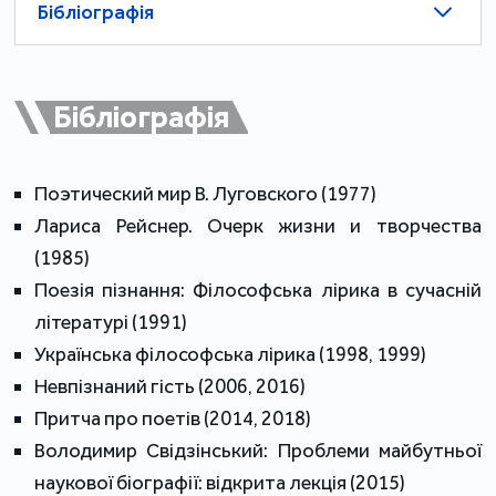
Бібліографія
1950 р. батьки переїздять до Чернівців, 1961 р. Е.
Соловей закінчує тут середню школу і вступає на
філологічний факультет Чернівецького
Бібліографія
державного університету. У студентські роки та
після закінчення навчання (диплом з відзнакою)
Поэтический мир В. Луговского (1977)
працює у місцевій пресі; 1967 р. вступає до
Лариса Рейснер. Очерк жизни и творчества
аспірантури Московського Літературного
(1985)
інституту ім. Горького. Кандидатську дисертацію
Поезія пізнання: Філософська лірика в сучасній
"Проблеми поетичної метафори і творчість В.
літературі (1991)
Луговського" захищає 1971 р. в Інституті
Українська філософська лірика (1998, 1999)
літератури АН УРСР, де працює в журналі
Невпізнаний гість (2006, 2016)
"Радянське літературознавство" редактором
Притча про поетів (2014, 2018)
відділу теорії та зарубіжної літератури.
Володимир Свідзінський: Проблеми майбутньої
Після арештів 1972 р. в колах національної
наукової біографії: відкрита лекція (2015)