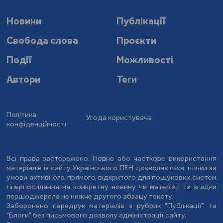
видання наукової та літературно-критичної
Новини
Публікації
спадщини С. Єфремова (упорядкування, вступні
статті, коментарі), а також видання його
Свобода слова
Проєкти
"Щоденників" (вступна стаття, наукове
Події
Можливості
редагування), здійснила значну архівно-пошукову
роботу для першого зібрання творів В.
Автори
Теги
Свідзінського за типом академічних видань
(упорядкування, післямова, коментарі, 2004).
Політика
Угода користувача
конфіденційності
Авторка першої монографії про В. Свідзінського
("Невпізнаний гість", 2006). Доповіді на
Всі права застережено. Повне або часткове використання
Міжнародних конгресах україністів, славістичних
матеріалів із сайту Українського ПЕН дозволяється тільки за
та ін. наукових конференціях, статті у наукових
умови активного, прямого, відкритого для пошукових систем
гіперпосилання на конкретну новину чи матеріал та згадки
збірниках, енциклопедіях, збірниках на пошану
першоджерела не нижче другого абзацу тексту.
видатних учених тощо. Лекційні курси та
Заборонено передрук матеріалів з рубрик "Публікації" та
"Блоги" без письмового дозволу адміністрації сайту.
спецкурси, читані в різних вузах уже в добу