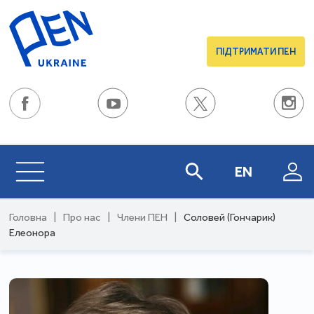
ПІДТРИМАТИ ПЕН
EN
Головна
|
Про нас
|
Члени ПЕН
|
Соловей (Гончарик)
Елеонора