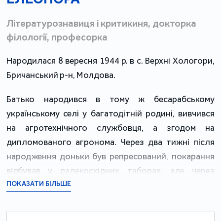
Літературознавиця і критикиня, докторка
філології, професорка
Народилася 8 вересня 1944 р. в с. Верхні Хологори,
Бричанський р-н, Молдова.
Батько народився в тому ж бесарабському
українському селі у багатодітній родині, вивчився
на агротехнічного службовця, а згодом на
дипломованого агронома. Через два тижні після
народження доньки був репресований, покарання
відбував у далекосхідних таборах, але через
хворобу, операцію, а також "відсутність складу
ПОКАЗАТИ БІЛЬШЕ
злочину" повернувся додому, відбувши лише
половину терміну.