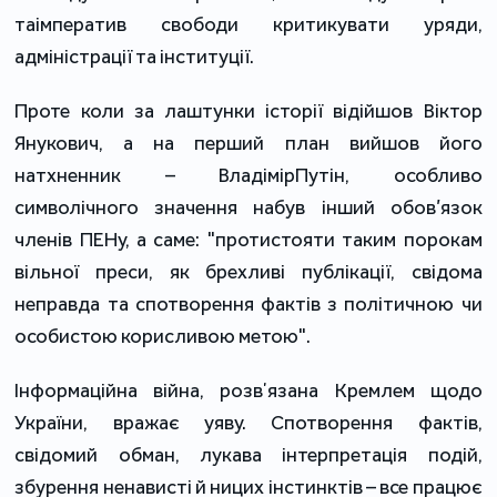
таімператив свободи критикувати уряди,
адміністрації та інституції.
Проте коли за лаштунки історії відійшов Віктор
Янукович, а на перший план вийшов його
натхненник – ВладімірПутін, особливо
символічного значення набув інший обов’язок
членів ПЕНу, а саме: "протистояти таким порокам
вільної преси, як брехливі публікації, свідома
неправда та спотворення фактів з політичною чи
особистою корисливою метою".
Інформаційна війна, розвʼязана Кремлем щодо
України, вражає уяву. Спотворення фактів,
свідомий обман, лукава інтерпретація подій,
збурення ненависті й ницих інстинктів – все працює