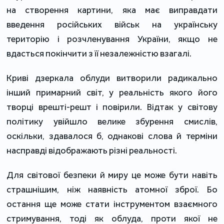
на створення картини, яка має виправдати
введення російських військ на українську
територію і розчленування України, якщо не
вдасться покінчити з її незалежністю взагалі.
Криві дзеркала облуди витворили радикально
інший примарний світ, у реальність якого його
творці врешті-решт і повірили. Відтак у світову
політику увійшло велике збурення смислів,
оскільки, здавалося б, однакові слова й терміни
насправді відображають різні реальності.
Для світової безпеки й миру це може бути навіть
страшнішим, ніж наявність атомної зброї. Бо
остання ще може стати інструментом взаємного
стримування, тоді як облуда, проти якої не