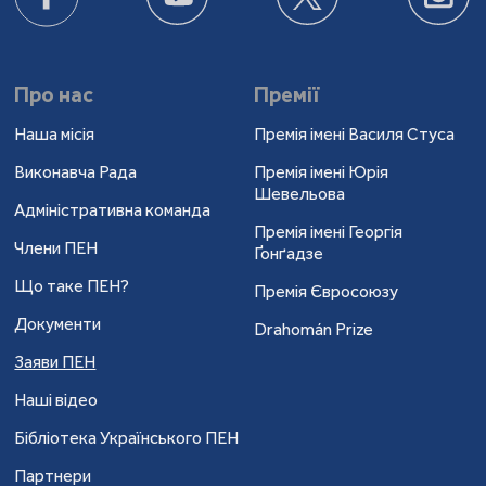
Про нас
Премії
Наша місія
Премія імені Василя Стуса
Виконавча Рада
Премія імені Юрія
Шевельова
Адміністративна команда
Премія імені Георгія
Члени ПЕН
Ґонґадзе
Що таке ПЕН?
Премія Євросоюзу
Документи
Drahomán Prize
Заяви ПЕН
Наші відео
Бібліотека Українського ПЕН
Партнери