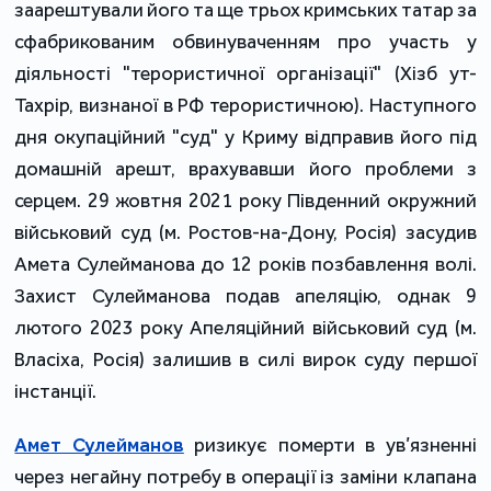
заарештували його та ще трьох кримських татар за
сфабрикованим обвинуваченням про участь у
діяльності "терористичної організації" (Хізб ут-
Тахрір, визнаної в РФ терористичною). Наступного
дня окупаційний "суд" у Криму відправив його під
домашній арешт, врахувавши його проблеми з
серцем. 29 жовтня 2021 року Південний окружний
військовий суд (м. Ростов-на-Дону, Росія) засудив
Амета Сулейманова до 12 років позбавлення волі.
Захист Сулейманова подав апеляцію, однак 9
лютого 2023 року Апеляційний військовий суд (м.
Власіха, Росія) залишив в силі вирок суду першої
інстанції.
Амет Сулейманов
ризикує померти в ув’язненні
через негайну потребу в операції із заміни клапана